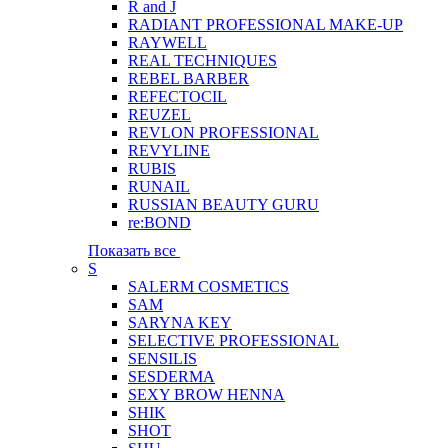
R and J
RADIANT PROFESSIONAL MAKE-UP
RAYWELL
REAL TECHNIQUES
REBEL BARBER
REFECTOCIL
REUZEL
REVLON PROFESSIONAL
REVYLINE
RUBIS
RUNAIL
RUSSIAN BEAUTY GURU
re:BOND
Показать все
S
SALERM COSMETICS
SAM
SARYNA KEY
SELECTIVE PROFESSIONAL
SENSILIS
SESDERMA
SEXY BROW HENNA
SHIK
SHOT