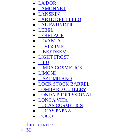
LA'DOR
LAMONNET
LANSKIN
LARTE DEL BELLO
LAUFWUNDER
LEBEL
LEBELAGE
LEVANTA
LEVISSIME
LIBREDERM
LIGHT FROST
LILU
LIMBA COSMETICS
LIMONI
LISAP MILANO
LOCK STOCK BARREL
LOMBARD CUTLERY
LONDA PROFESSIONAL
LONGA VITA
LUCAS COSMETICS
LUCAS PAPAW
L’OCO
Показать все
M