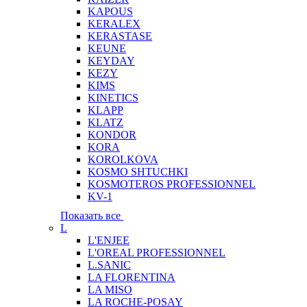
KAPOUS
KERALEX
KERASTASE
KEUNE
KEYDAY
KEZY
KIMS
KINETICS
KLAPP
KLATZ
KONDOR
KORA
KOROLKOVA
KOSMO SHTUCHKI
KOSMOTEROS PROFESSIONNEL
KV-1
Показать все
L
L'ENJEE
L'OREAL PROFESSIONNEL
L.SANIC
LA FLORENTINA
LA MISO
LA ROCHE-POSAY