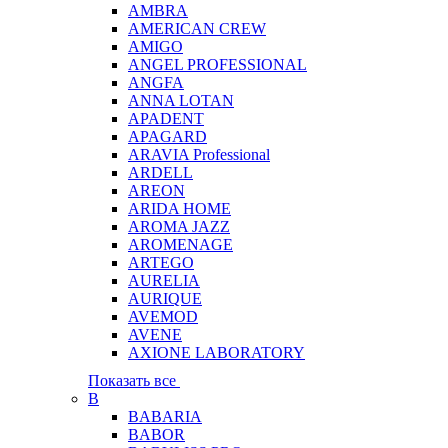
AMBRA
AMERICAN CREW
AMIGO
ANGEL PROFESSIONAL
ANGFA
ANNA LOTAN
APADENT
APAGARD
ARAVIA Professional
ARDELL
AREON
ARIDA HOME
AROMA JAZZ
AROMENAGE
ARTEGO
AURELIA
AURIQUE
AVEMOD
AVENE
AXIONE LABORATORY
Показать все
B
BABARIA
BABOR