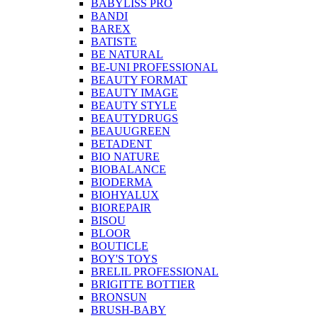
BABYLISS PRO
BANDI
BAREX
BATISTE
BE NATURAL
BE-UNI PROFESSIONAL
BEAUTY FORMAT
BEAUTY IMAGE
BEAUTY STYLE
BEAUTYDRUGS
BEAUUGREEN
BETADENT
BIO NATURE
BIOBALANCE
BIODERMA
BIOHYALUX
BIOREPAIR
BISOU
BLOOR
BOUTICLE
BOY'S TOYS
BRELIL PROFESSIONAL
BRIGITTE BOTTIER
BRONSUN
BRUSH-BABY