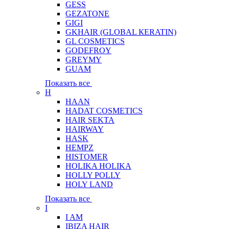
GESS
GEZATONE
GIGI
GKHAIR (GLOBAL КЕRATIN)
GL COSMETICS
GODEFROY
GREYMY
GUAM
Показать все
H
HAAN
HADAT COSMETICS
HAIR SEKTA
HAIRWAY
HASK
HEMPZ
HISTOMER
HOLIKA HOLIKA
HOLLY POLLY
HOLY LAND
Показать все
I
I AM
IBIZA HAIR