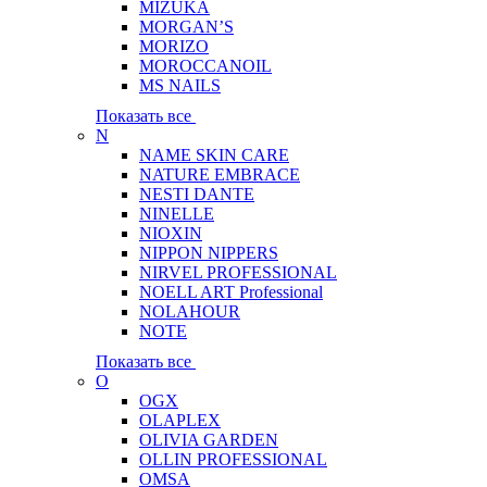
MIZUKA
MORGAN’S
MORIZO
MOROCCANOIL
MS NAILS
Показать все
N
NAME SKIN CARE
NATURE EMBRACE
NESTI DANTE
NINELLE
NIOXIN
NIPPON NIPPERS
NIRVEL PROFESSIONAL
NOELL ART Professional
NOLAHOUR
NOTE
Показать все
O
OGX
OLAPLEX
OLIVIA GARDEN
OLLIN PROFESSIONAL
OMSA