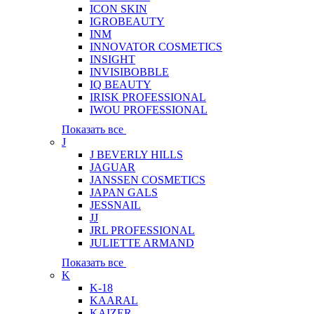
ICON SKIN
IGROBEAUTY
INM
INNOVATOR COSMETICS
INSIGHT
INVISIBOBBLE
IQ BEAUTY
IRISK PROFESSIONAL
IWOU PROFESSIONAL
Показать все
J
J BEVERLY HILLS
JAGUAR
JANSSEN COSMETICS
JAPAN GALS
JESSNAIL
JJ
JRL PROFESSIONAL
JULIETTE ARMAND
Показать все
K
K-18
KAARAL
KAIZER