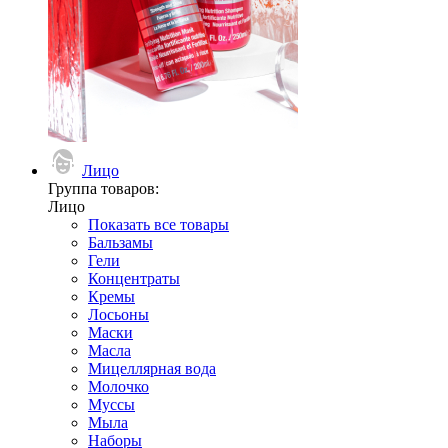
Лицо
Группа товаров:
Лицо
Показать все товары
Бальзамы
Гели
Концентраты
Кремы
Лосьоны
Маски
Масла
Мицеллярная вода
Молочко
Муссы
Мыла
Наборы