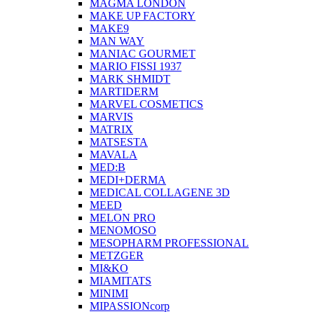
MAGMA LONDON
MAKE UP FACTORY
MAKE9
MAN WAY
MANIAC GOURMET
MARIO FISSI 1937
MARK SHMIDT
MARTIDERM
MARVEL COSMETICS
MARVIS
MATRIX
MATSESTA
MAVALA
MED:B
MEDI+DERMA
MEDICAL COLLAGENE 3D
MEED
MELON PRO
MENOMOSO
MESOPHARM PROFESSIONAL
METZGER
MI&KO
MIAMITATS
MINIMI
MIPASSIONcorp