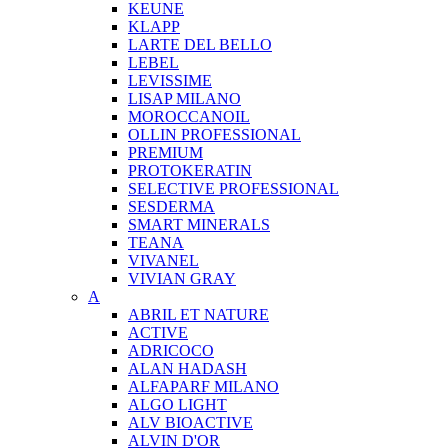
KEUNE
KLAPP
LARTE DEL BELLO
LEBEL
LEVISSIME
LISAP MILANO
MOROCCANOIL
OLLIN PROFESSIONAL
PREMIUM
PROTOKERATIN
SELECTIVE PROFESSIONAL
SESDERMA
SMART MINERALS
TEANA
VIVANEL
VIVIAN GRAY
A
ABRIL ET NATURE
ACTIVE
ADRICOCO
ALAN HADASH
ALFAPARF MILANO
ALGO LIGHT
ALV BIOACTIVE
ALVIN D'OR