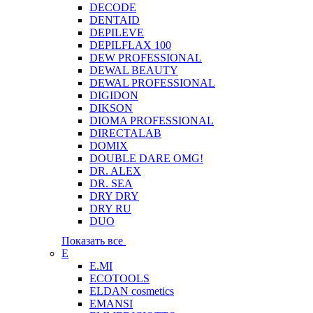
DECODE
DENTAID
DEPILEVE
DEPILFLAX 100
DEW PROFESSIONAL
DEWAL BEAUTY
DEWAL PROFESSIONAL
DIGIDON
DIKSON
DIOMA PROFESSIONAL
DIRECTALAB
DOMIX
DOUBLE DARE OMG!
DR. ALEX
DR. SEA
DRY DRY
DRY RU
DUO
Показать все
E
E.MI
ECOTOOLS
ELDAN cosmetics
EMANSI