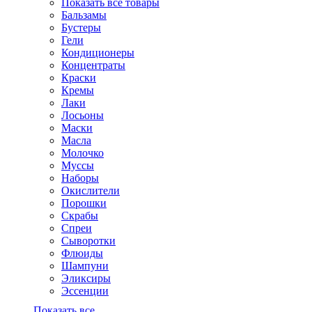
Показать все товары
Бальзамы
Бустеры
Гели
Кондиционеры
Концентраты
Краски
Кремы
Лаки
Лосьоны
Маски
Масла
Молочко
Муссы
Наборы
Окислители
Порошки
Скрабы
Спреи
Сыворотки
Флюиды
Шампуни
Эликсиры
Эссенции
Показать все