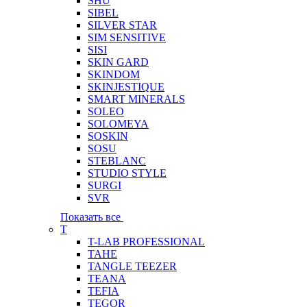
SHU
SIBEL
SILVER STAR
SIM SENSITIVE
SISI
SKIN GARD
SKINDOM
SKINJESTIQUE
SMART MINERALS
SOLEO
SOLOMEYA
SOSKIN
SOSU
STEBLANC
STUDIO STYLE
SURGI
SVR
Показать все
T
T-LAB PROFESSIONAL
TAHE
TANGLE TEEZER
TEANA
TEFIA
TEGOR