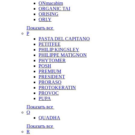
ONmacabim
ORGANIC TAI
ORISING
ORLY
Показать все
P
PASTA DEL CAPITANO
PETITFEE
PHILIP KINGSLEY
PHILIPPE MATIGNON
PHYTOMER
POSH
PREMIUM
PRESIDENT
PRORASO
PROTOKERATIN
PROVOC
PUPA
Показать все
Q
QUADHA
Показать все
R