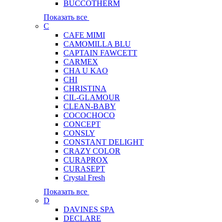
BUCCOTHERM
Показать все
C
CAFE MIMI
CAMOMILLA BLU
CAPTAIN FAWCETT
CARMEX
CHA U KAO
CHI
CHRISTINA
CIL-GLAMOUR
CLEAN-BABY
COCOCHOCO
CONCEPT
CONSLY
CONSTANT DELIGHT
CRAZY COLOR
CURAPROX
CURASEPT
Crystal Fresh
Показать все
D
DAVINES SPA
DECLARE