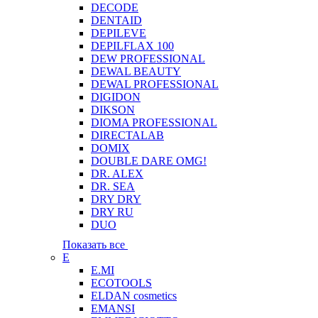
DECODE
DENTAID
DEPILEVE
DEPILFLAX 100
DEW PROFESSIONAL
DEWAL BEAUTY
DEWAL PROFESSIONAL
DIGIDON
DIKSON
DIOMA PROFESSIONAL
DIRECTALAB
DOMIX
DOUBLE DARE OMG!
DR. ALEX
DR. SEA
DRY DRY
DRY RU
DUO
Показать все
E
E.MI
ECOTOOLS
ELDAN cosmetics
EMANSI