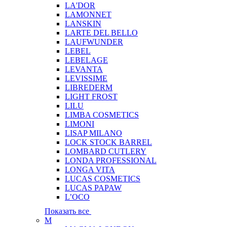
LA'DOR
LAMONNET
LANSKIN
LARTE DEL BELLO
LAUFWUNDER
LEBEL
LEBELAGE
LEVANTA
LEVISSIME
LIBREDERM
LIGHT FROST
LILU
LIMBA COSMETICS
LIMONI
LISAP MILANO
LOCK STOCK BARREL
LOMBARD CUTLERY
LONDA PROFESSIONAL
LONGA VITA
LUCAS COSMETICS
LUCAS PAPAW
L’OCO
Показать все
M