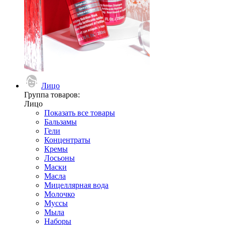
Лицо
Группа товаров:
Лицо
Показать все товары
Бальзамы
Гели
Концентраты
Кремы
Лосьоны
Маски
Масла
Мицеллярная вода
Молочко
Муссы
Мыла
Наборы