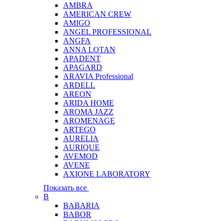
AMBRA
AMERICAN CREW
AMIGO
ANGEL PROFESSIONAL
ANGFA
ANNA LOTAN
APADENT
APAGARD
ARAVIA Professional
ARDELL
AREON
ARIDA HOME
AROMA JAZZ
AROMENAGE
ARTEGO
AURELIA
AURIQUE
AVEMOD
AVENE
AXIONE LABORATORY
Показать все
B
BABARIA
BABOR