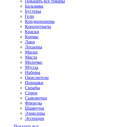
Показать все товары
Бальзамы
Бустеры
Гели
Кондиционеры
Концентраты
Краски
Кремы
Лаки
Лосьоны
Маски
Масла
Молочко
Муссы
Наборы
Окислители
Порошки
Скрабы
Спреи
Сыворотки
Флюиды
Шампуни
Эликсиры
Эссенции
Показать все