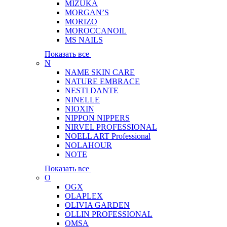
MIZUKA
MORGAN’S
MORIZO
MOROCCANOIL
MS NAILS
Показать все
N
NAME SKIN CARE
NATURE EMBRACE
NESTI DANTE
NINELLE
NIOXIN
NIPPON NIPPERS
NIRVEL PROFESSIONAL
NOELL ART Professional
NOLAHOUR
NOTE
Показать все
O
OGX
OLAPLEX
OLIVIA GARDEN
OLLIN PROFESSIONAL
OMSA