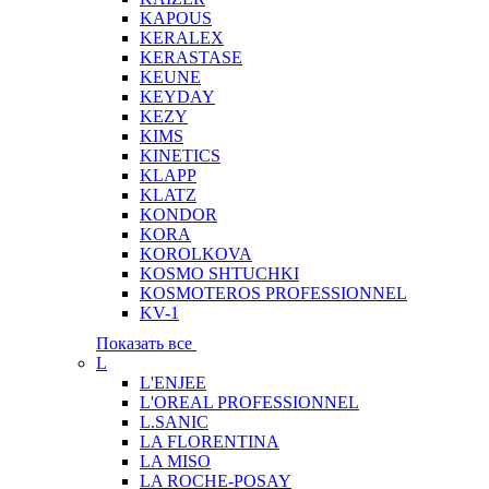
KAPOUS
KERALEX
KERASTASE
KEUNE
KEYDAY
KEZY
KIMS
KINETICS
KLAPP
KLATZ
KONDOR
KORA
KOROLKOVA
KOSMO SHTUCHKI
KOSMOTEROS PROFESSIONNEL
KV-1
Показать все
L
L'ENJEE
L'OREAL PROFESSIONNEL
L.SANIC
LA FLORENTINA
LA MISO
LA ROCHE-POSAY