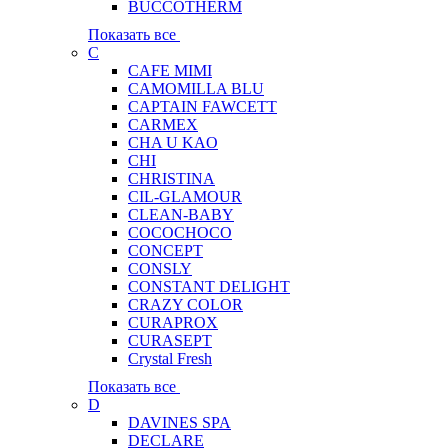
BUCCOTHERM
Показать все
C
CAFE MIMI
CAMOMILLA BLU
CAPTAIN FAWCETT
CARMEX
CHA U KAO
CHI
CHRISTINA
CIL-GLAMOUR
CLEAN-BABY
COCOCHOCO
CONCEPT
CONSLY
CONSTANT DELIGHT
CRAZY COLOR
CURAPROX
CURASEPT
Crystal Fresh
Показать все
D
DAVINES SPA
DECLARE