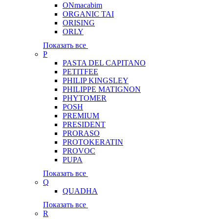
ONmacabim
ORGANIC TAI
ORISING
ORLY
Показать все
P
PASTA DEL CAPITANO
PETITFEE
PHILIP KINGSLEY
PHILIPPE MATIGNON
PHYTOMER
POSH
PREMIUM
PRESIDENT
PRORASO
PROTOKERATIN
PROVOC
PUPA
Показать все
Q
QUADHA
Показать все
R