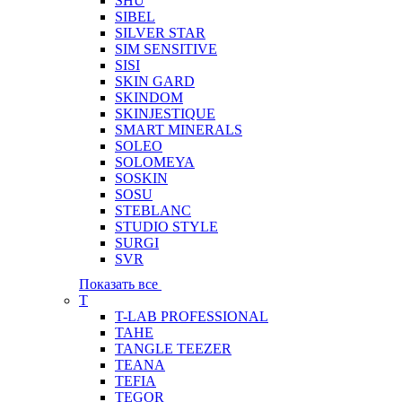
SHU
SIBEL
SILVER STAR
SIM SENSITIVE
SISI
SKIN GARD
SKINDOM
SKINJESTIQUE
SMART MINERALS
SOLEO
SOLOMEYA
SOSKIN
SOSU
STEBLANC
STUDIO STYLE
SURGI
SVR
Показать все
T
T-LAB PROFESSIONAL
TAHE
TANGLE TEEZER
TEANA
TEFIA
TEGOR