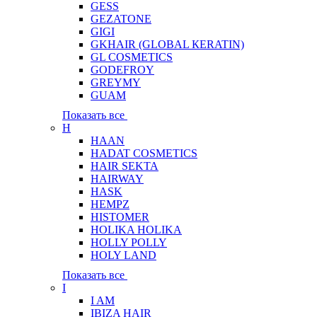
GESS
GEZATONE
GIGI
GKHAIR (GLOBAL КЕRATIN)
GL COSMETICS
GODEFROY
GREYMY
GUAM
Показать все
H
HAAN
HADAT COSMETICS
HAIR SEKTA
HAIRWAY
HASK
HEMPZ
HISTOMER
HOLIKA HOLIKA
HOLLY POLLY
HOLY LAND
Показать все
I
I AM
IBIZA HAIR