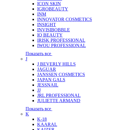
ICON SKIN
IGROBEAUTY
INM
INNOVATOR COSMETICS
INSIGHT
INVISIBOBBLE
IQ BEAUTY
IRISK PROFESSIONAL
IWOU PROFESSIONAL
Показать все
J
J BEVERLY HILLS
JAGUAR
JANSSEN COSMETICS
JAPAN GALS
JESSNAIL
JJ
JRL PROFESSIONAL
JULIETTE ARMAND
Показать все
K
K-18
KAARAL
KAIZER