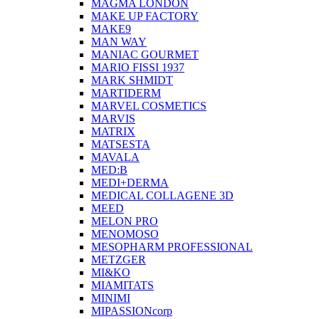
MAGMA LONDON
MAKE UP FACTORY
MAKE9
MAN WAY
MANIAC GOURMET
MARIO FISSI 1937
MARK SHMIDT
MARTIDERM
MARVEL COSMETICS
MARVIS
MATRIX
MATSESTA
MAVALA
MED:B
MEDI+DERMA
MEDICAL COLLAGENE 3D
MEED
MELON PRO
MENOMOSO
MESOPHARM PROFESSIONAL
METZGER
MI&KO
MIAMITATS
MINIMI
MIPASSIONcorp