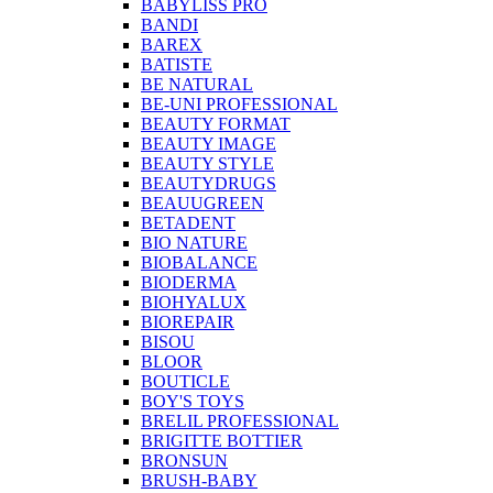
BABYLISS PRO
BANDI
BAREX
BATISTE
BE NATURAL
BE-UNI PROFESSIONAL
BEAUTY FORMAT
BEAUTY IMAGE
BEAUTY STYLE
BEAUTYDRUGS
BEAUUGREEN
BETADENT
BIO NATURE
BIOBALANCE
BIODERMA
BIOHYALUX
BIOREPAIR
BISOU
BLOOR
BOUTICLE
BOY'S TOYS
BRELIL PROFESSIONAL
BRIGITTE BOTTIER
BRONSUN
BRUSH-BABY