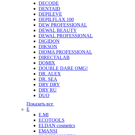
DECODE
DENTAID
DEPILEVE
DEPILFLAX 100
DEW PROFESSIONAL
DEWAL BEAUTY
DEWAL PROFESSIONAL
DIGIDON
DIKSON
DIOMA PROFESSIONAL
DIRECTALAB
DOMIX
DOUBLE DARE OMG!
DR. ALEX
DR. SEA
DRY DRY
DRY RU
DUO
Показать все
E
E.MI
ECOTOOLS
ELDAN cosmetics
EMANSI