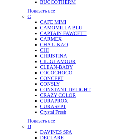
BUCCOTHERM
Показать все
C
CAFE MIMI
CAMOMILLA BLU
CAPTAIN FAWCETT
CARMEX
CHA U KAO
CHI
CHRISTINA
CIL-GLAMOUR
CLEAN-BABY
COCOCHOCO
CONCEPT
CONSLY
CONSTANT DELIGHT
CRAZY COLOR
CURAPROX
CURASEPT
Crystal Fresh
Показать все
D
DAVINES SPA
DECLARE