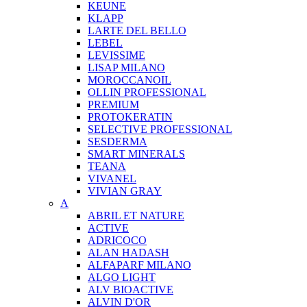
KEUNE
KLAPP
LARTE DEL BELLO
LEBEL
LEVISSIME
LISAP MILANO
MOROCCANOIL
OLLIN PROFESSIONAL
PREMIUM
PROTOKERATIN
SELECTIVE PROFESSIONAL
SESDERMA
SMART MINERALS
TEANA
VIVANEL
VIVIAN GRAY
A
ABRIL ET NATURE
ACTIVE
ADRICOCO
ALAN HADASH
ALFAPARF MILANO
ALGO LIGHT
ALV BIOACTIVE
ALVIN D'OR