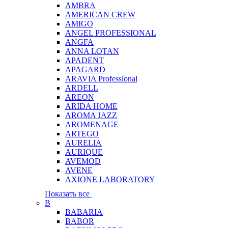
AMBRA
AMERICAN CREW
AMIGO
ANGEL PROFESSIONAL
ANGFA
ANNA LOTAN
APADENT
APAGARD
ARAVIA Professional
ARDELL
AREON
ARIDA HOME
AROMA JAZZ
AROMENAGE
ARTEGO
AURELIA
AURIQUE
AVEMOD
AVENE
AXIONE LABORATORY
Показать все
B
BABARIA
BABOR