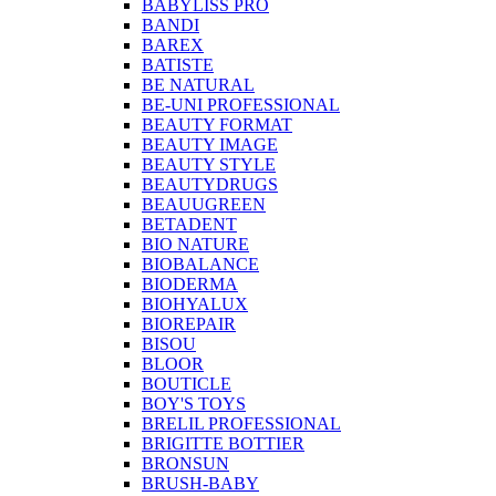
BABYLISS PRO
BANDI
BAREX
BATISTE
BE NATURAL
BE-UNI PROFESSIONAL
BEAUTY FORMAT
BEAUTY IMAGE
BEAUTY STYLE
BEAUTYDRUGS
BEAUUGREEN
BETADENT
BIO NATURE
BIOBALANCE
BIODERMA
BIOHYALUX
BIOREPAIR
BISOU
BLOOR
BOUTICLE
BOY'S TOYS
BRELIL PROFESSIONAL
BRIGITTE BOTTIER
BRONSUN
BRUSH-BABY