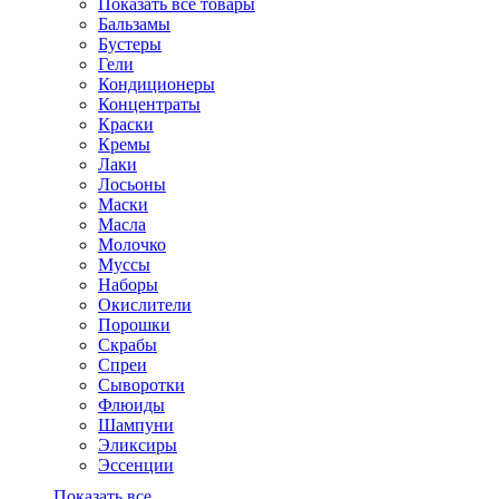
Показать все товары
Бальзамы
Бустеры
Гели
Кондиционеры
Концентраты
Краски
Кремы
Лаки
Лосьоны
Маски
Масла
Молочко
Муссы
Наборы
Окислители
Порошки
Скрабы
Спреи
Сыворотки
Флюиды
Шампуни
Эликсиры
Эссенции
Показать все