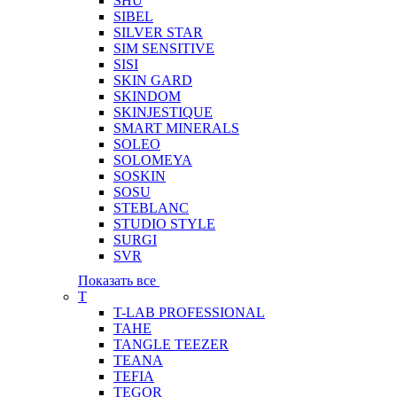
SHU
SIBEL
SILVER STAR
SIM SENSITIVE
SISI
SKIN GARD
SKINDOM
SKINJESTIQUE
SMART MINERALS
SOLEO
SOLOMEYA
SOSKIN
SOSU
STEBLANC
STUDIO STYLE
SURGI
SVR
Показать все
T
T-LAB PROFESSIONAL
TAHE
TANGLE TEEZER
TEANA
TEFIA
TEGOR