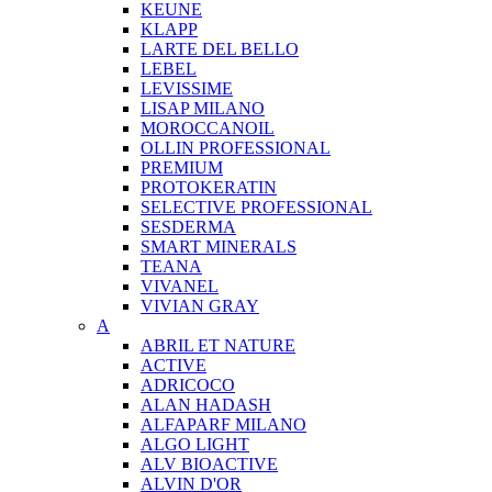
KEUNE
KLAPP
LARTE DEL BELLO
LEBEL
LEVISSIME
LISAP MILANO
MOROCCANOIL
OLLIN PROFESSIONAL
PREMIUM
PROTOKERATIN
SELECTIVE PROFESSIONAL
SESDERMA
SMART MINERALS
TEANA
VIVANEL
VIVIAN GRAY
A
ABRIL ET NATURE
ACTIVE
ADRICOCO
ALAN HADASH
ALFAPARF MILANO
ALGO LIGHT
ALV BIOACTIVE
ALVIN D'OR