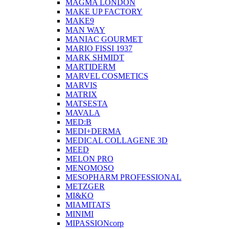
MAGMA LONDON
MAKE UP FACTORY
MAKE9
MAN WAY
MANIAC GOURMET
MARIO FISSI 1937
MARK SHMIDT
MARTIDERM
MARVEL COSMETICS
MARVIS
MATRIX
MATSESTA
MAVALA
MED:B
MEDI+DERMA
MEDICAL COLLAGENE 3D
MEED
MELON PRO
MENOMOSO
MESOPHARM PROFESSIONAL
METZGER
MI&KO
MIAMITATS
MINIMI
MIPASSIONcorp