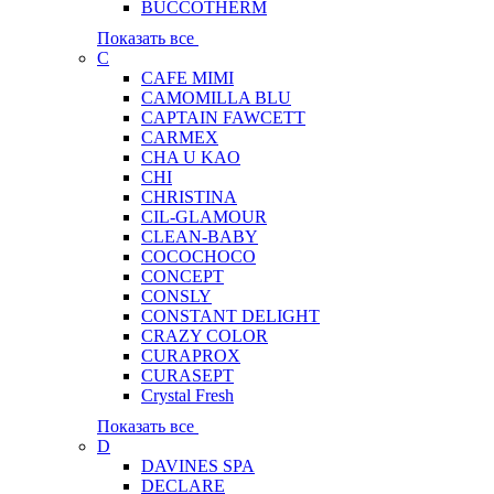
BUCCOTHERM
Показать все
C
CAFE MIMI
CAMOMILLA BLU
CAPTAIN FAWCETT
CARMEX
CHA U KAO
CHI
CHRISTINA
CIL-GLAMOUR
CLEAN-BABY
COCOCHOCO
CONCEPT
CONSLY
CONSTANT DELIGHT
CRAZY COLOR
CURAPROX
CURASEPT
Crystal Fresh
Показать все
D
DAVINES SPA
DECLARE