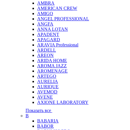
AMBRA
AMERICAN CREW
AMIGO
ANGEL PROFESSIONAL
ANGFA
ANNA LOTAN
APADENT
APAGARD
ARAVIA Professional
ARDELL
AREON
ARIDA HOME
AROMA JAZZ
AROMENAGE
ARTEGO
AURELIA
AURIQUE
AVEMOD
AVENE
AXIONE LABORATORY
Показать все
B
BABARIA
BABOR