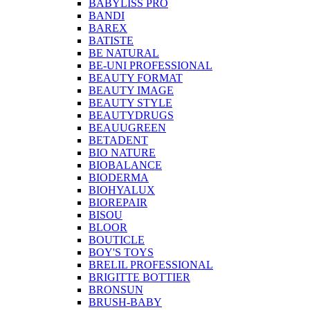
BABYLISS PRO
BANDI
BAREX
BATISTE
BE NATURAL
BE-UNI PROFESSIONAL
BEAUTY FORMAT
BEAUTY IMAGE
BEAUTY STYLE
BEAUTYDRUGS
BEAUUGREEN
BETADENT
BIO NATURE
BIOBALANCE
BIODERMA
BIOHYALUX
BIOREPAIR
BISOU
BLOOR
BOUTICLE
BOY'S TOYS
BRELIL PROFESSIONAL
BRIGITTE BOTTIER
BRONSUN
BRUSH-BABY