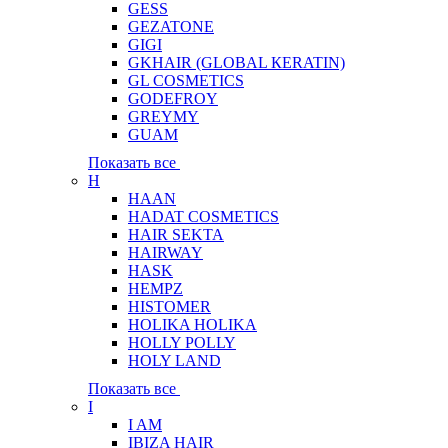
GESS
GEZATONE
GIGI
GKHAIR (GLOBAL КЕRATIN)
GL COSMETICS
GODEFROY
GREYMY
GUAM
Показать все
H
HAAN
HADAT COSMETICS
HAIR SEKTA
HAIRWAY
HASK
HEMPZ
HISTOMER
HOLIKA HOLIKA
HOLLY POLLY
HOLY LAND
Показать все
I
I AM
IBIZA HAIR