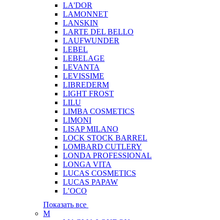
LA'DOR
LAMONNET
LANSKIN
LARTE DEL BELLO
LAUFWUNDER
LEBEL
LEBELAGE
LEVANTA
LEVISSIME
LIBREDERM
LIGHT FROST
LILU
LIMBA COSMETICS
LIMONI
LISAP MILANO
LOCK STOCK BARREL
LOMBARD CUTLERY
LONDA PROFESSIONAL
LONGA VITA
LUCAS COSMETICS
LUCAS PAPAW
L’OCO
Показать все
M