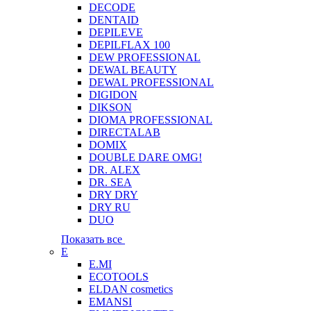
DECODE
DENTAID
DEPILEVE
DEPILFLAX 100
DEW PROFESSIONAL
DEWAL BEAUTY
DEWAL PROFESSIONAL
DIGIDON
DIKSON
DIOMA PROFESSIONAL
DIRECTALAB
DOMIX
DOUBLE DARE OMG!
DR. ALEX
DR. SEA
DRY DRY
DRY RU
DUO
Показать все
E
E.MI
ECOTOOLS
ELDAN cosmetics
EMANSI