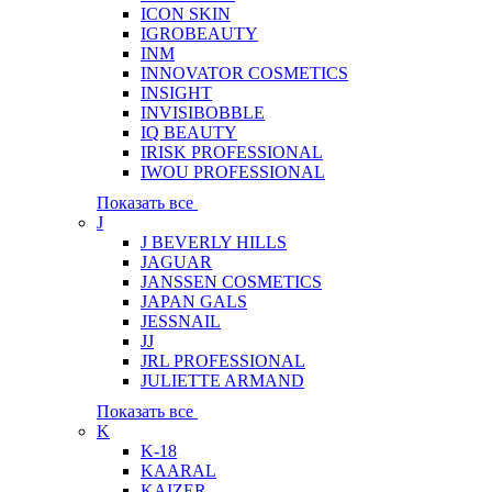
ICON SKIN
IGROBEAUTY
INM
INNOVATOR COSMETICS
INSIGHT
INVISIBOBBLE
IQ BEAUTY
IRISK PROFESSIONAL
IWOU PROFESSIONAL
Показать все
J
J BEVERLY HILLS
JAGUAR
JANSSEN COSMETICS
JAPAN GALS
JESSNAIL
JJ
JRL PROFESSIONAL
JULIETTE ARMAND
Показать все
K
K-18
KAARAL
KAIZER