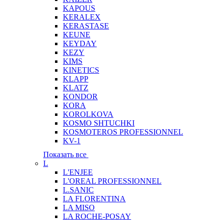
KAPOUS
KERALEX
KERASTASE
KEUNE
KEYDAY
KEZY
KIMS
KINETICS
KLAPP
KLATZ
KONDOR
KORA
KOROLKOVA
KOSMO SHTUCHKI
KOSMOTEROS PROFESSIONNEL
KV-1
Показать все
L
L'ENJEE
L'OREAL PROFESSIONNEL
L.SANIC
LA FLORENTINA
LA MISO
LA ROCHE-POSAY