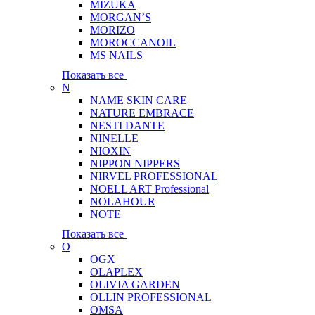
MIZUKA
MORGAN’S
MORIZO
MOROCCANOIL
MS NAILS
Показать все
N
NAME SKIN CARE
NATURE EMBRACE
NESTI DANTE
NINELLE
NIOXIN
NIPPON NIPPERS
NIRVEL PROFESSIONAL
NOELL ART Professional
NOLAHOUR
NOTE
Показать все
O
OGX
OLAPLEX
OLIVIA GARDEN
OLLIN PROFESSIONAL
OMSA