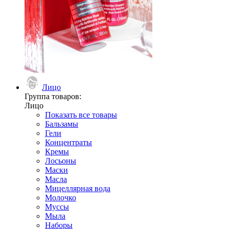
Лицо
Группа товаров:
Лицо
Показать все товары
Бальзамы
Гели
Концентраты
Кремы
Лосьоны
Маски
Масла
Мицеллярная вода
Молочко
Муссы
Мыла
Наборы