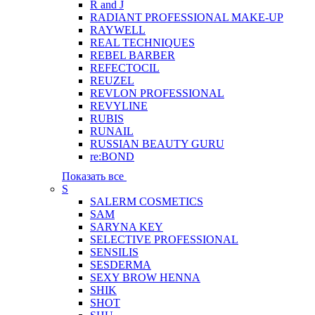
R and J
RADIANT PROFESSIONAL MAKE-UP
RAYWELL
REAL TECHNIQUES
REBEL BARBER
REFECTOCIL
REUZEL
REVLON PROFESSIONAL
REVYLINE
RUBIS
RUNAIL
RUSSIAN BEAUTY GURU
re:BOND
Показать все
S
SALERM COSMETICS
SAM
SARYNA KEY
SELECTIVE PROFESSIONAL
SENSILIS
SESDERMA
SEXY BROW HENNA
SHIK
SHOT