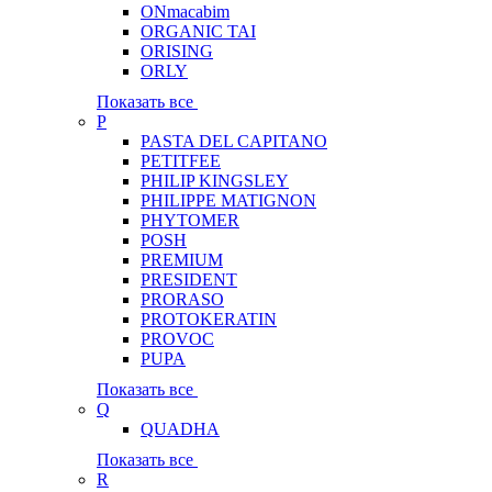
ONmacabim
ORGANIC TAI
ORISING
ORLY
Показать все
P
PASTA DEL CAPITANO
PETITFEE
PHILIP KINGSLEY
PHILIPPE MATIGNON
PHYTOMER
POSH
PREMIUM
PRESIDENT
PRORASO
PROTOKERATIN
PROVOC
PUPA
Показать все
Q
QUADHA
Показать все
R