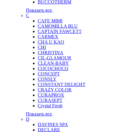
BUCCOTHERM
Показать все
C
CAFE MIMI
CAMOMILLA BLU
CAPTAIN FAWCETT
CARMEX
CHA U KAO
CHI
CHRISTINA
CIL-GLAMOUR
CLEAN-BABY
COCOCHOCO
CONCEPT
CONSLY
CONSTANT DELIGHT
CRAZY COLOR
CURAPROX
CURASEPT
Crystal Fresh
Показать все
D
DAVINES SPA
DECLARE