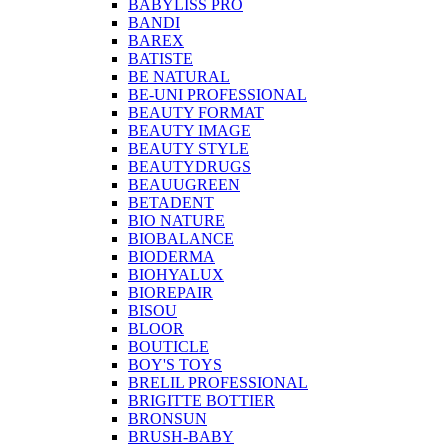
BABYLISS PRO
BANDI
BAREX
BATISTE
BE NATURAL
BE-UNI PROFESSIONAL
BEAUTY FORMAT
BEAUTY IMAGE
BEAUTY STYLE
BEAUTYDRUGS
BEAUUGREEN
BETADENT
BIO NATURE
BIOBALANCE
BIODERMA
BIOHYALUX
BIOREPAIR
BISOU
BLOOR
BOUTICLE
BOY'S TOYS
BRELIL PROFESSIONAL
BRIGITTE BOTTIER
BRONSUN
BRUSH-BABY