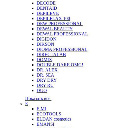
DECODE
DENTAID
DEPILEVE
DEPILFLAX 100
DEW PROFESSIONAL
DEWAL BEAUTY
DEWAL PROFESSIONAL
DIGIDON
DIKSON
DIOMA PROFESSIONAL
DIRECTALAB
DOMIX
DOUBLE DARE OMG!
DR. ALEX
DR. SEA
DRY DRY
DRY RU
DUO
Показать все
E
E.MI
ECOTOOLS
ELDAN cosmetics
EMANSI