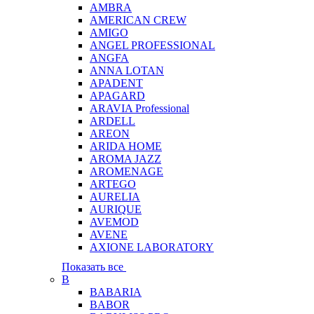
AMBRA
AMERICAN CREW
AMIGO
ANGEL PROFESSIONAL
ANGFA
ANNA LOTAN
APADENT
APAGARD
ARAVIA Professional
ARDELL
AREON
ARIDA HOME
AROMA JAZZ
AROMENAGE
ARTEGO
AURELIA
AURIQUE
AVEMOD
AVENE
AXIONE LABORATORY
Показать все
B
BABARIA
BABOR