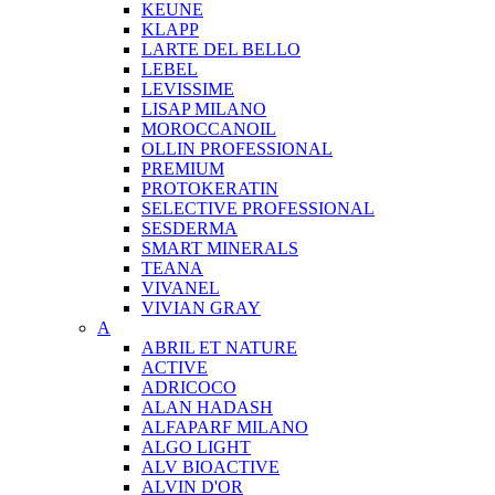
KEUNE
KLAPP
LARTE DEL BELLO
LEBEL
LEVISSIME
LISAP MILANO
MOROCCANOIL
OLLIN PROFESSIONAL
PREMIUM
PROTOKERATIN
SELECTIVE PROFESSIONAL
SESDERMA
SMART MINERALS
TEANA
VIVANEL
VIVIAN GRAY
A
ABRIL ET NATURE
ACTIVE
ADRICOCO
ALAN HADASH
ALFAPARF MILANO
ALGO LIGHT
ALV BIOACTIVE
ALVIN D'OR