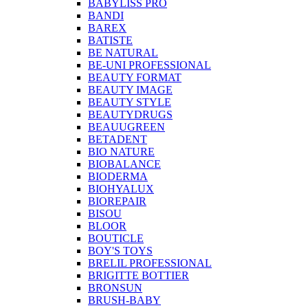
BABYLISS PRO
BANDI
BAREX
BATISTE
BE NATURAL
BE-UNI PROFESSIONAL
BEAUTY FORMAT
BEAUTY IMAGE
BEAUTY STYLE
BEAUTYDRUGS
BEAUUGREEN
BETADENT
BIO NATURE
BIOBALANCE
BIODERMA
BIOHYALUX
BIOREPAIR
BISOU
BLOOR
BOUTICLE
BOY'S TOYS
BRELIL PROFESSIONAL
BRIGITTE BOTTIER
BRONSUN
BRUSH-BABY