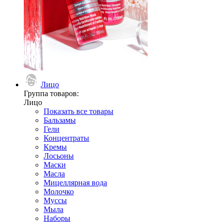
Лицо
Группа товаров:
Лицо
Показать все товары
Бальзамы
Гели
Концентраты
Кремы
Лосьоны
Маски
Масла
Мицеллярная вода
Молочко
Муссы
Мыла
Наборы