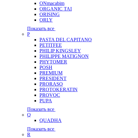
ONmacabim
ORGANIC TAI
ORISING
ORLY
Показать все
P
PASTA DEL CAPITANO
PETITFEE
PHILIP KINGSLEY
PHILIPPE MATIGNON
PHYTOMER
POSH
PREMIUM
PRESIDENT
PRORASO
PROTOKERATIN
PROVOC
PUPA
Показать все
Q
QUADHA
Показать все
R