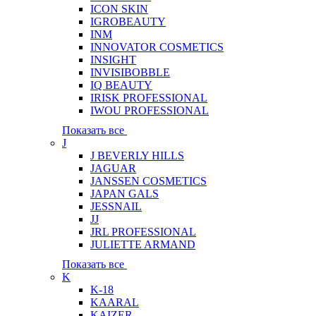
ICON SKIN
IGROBEAUTY
INM
INNOVATOR COSMETICS
INSIGHT
INVISIBOBBLE
IQ BEAUTY
IRISK PROFESSIONAL
IWOU PROFESSIONAL
Показать все
J
J BEVERLY HILLS
JAGUAR
JANSSEN COSMETICS
JAPAN GALS
JESSNAIL
JJ
JRL PROFESSIONAL
JULIETTE ARMAND
Показать все
K
K-18
KAARAL
KAIZER