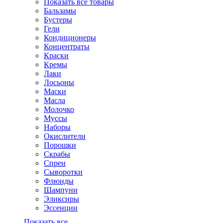
Показать все товары
Бальзамы
Бустеры
Гели
Кондиционеры
Концентраты
Краски
Кремы
Лаки
Лосьоны
Маски
Масла
Молочко
Муссы
Наборы
Окислители
Порошки
Скрабы
Спреи
Сыворотки
Флюиды
Шампуни
Эликсиры
Эссенции
Показать все