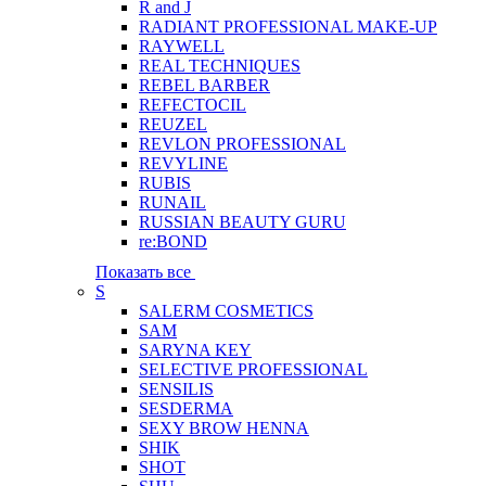
R and J
RADIANT PROFESSIONAL MAKE-UP
RAYWELL
REAL TECHNIQUES
REBEL BARBER
REFECTOCIL
REUZEL
REVLON PROFESSIONAL
REVYLINE
RUBIS
RUNAIL
RUSSIAN BEAUTY GURU
re:BOND
Показать все
S
SALERM COSMETICS
SAM
SARYNA KEY
SELECTIVE PROFESSIONAL
SENSILIS
SESDERMA
SEXY BROW HENNA
SHIK
SHOT