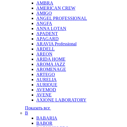
AMBRA
AMERICAN CREW
AMIGO
ANGEL PROFESSIONAL
ANGFA
ANNA LOTAN
APADENT
APAGARD
ARAVIA Professional
ARDELL
AREON
ARIDA HOME
AROMA JAZZ
AROMENAGE
ARTEGO
AURELIA
AURIQUE
AVEMOD
AVENE
AXIONE LABORATORY
Показать все
B
BABARIA
BABOR