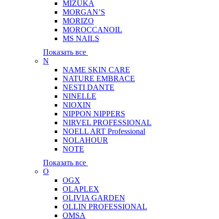
MIZUKA
MORGAN’S
MORIZO
MOROCCANOIL
MS NAILS
Показать все
N
NAME SKIN CARE
NATURE EMBRACE
NESTI DANTE
NINELLE
NIOXIN
NIPPON NIPPERS
NIRVEL PROFESSIONAL
NOELL ART Professional
NOLAHOUR
NOTE
Показать все
O
OGX
OLAPLEX
OLIVIA GARDEN
OLLIN PROFESSIONAL
OMSA