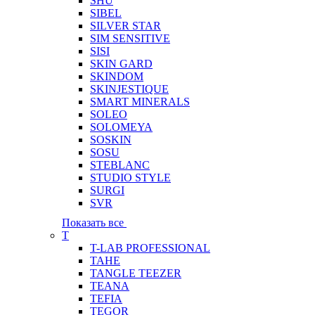
SHU
SIBEL
SILVER STAR
SIM SENSITIVE
SISI
SKIN GARD
SKINDOM
SKINJESTIQUE
SMART MINERALS
SOLEO
SOLOMEYA
SOSKIN
SOSU
STEBLANC
STUDIO STYLE
SURGI
SVR
Показать все
T
T-LAB PROFESSIONAL
TAHE
TANGLE TEEZER
TEANA
TEFIA
TEGOR