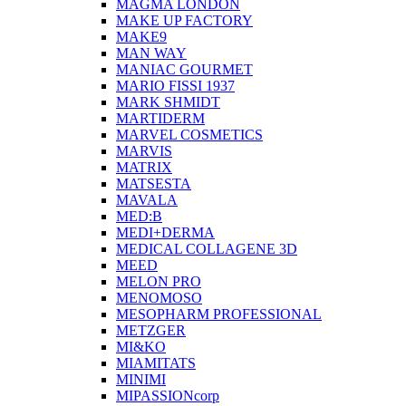
MAGMA LONDON
MAKE UP FACTORY
MAKE9
MAN WAY
MANIAC GOURMET
MARIO FISSI 1937
MARK SHMIDT
MARTIDERM
MARVEL COSMETICS
MARVIS
MATRIX
MATSESTA
MAVALA
MED:B
MEDI+DERMA
MEDICAL COLLAGENE 3D
MEED
MELON PRO
MENOMOSO
MESOPHARM PROFESSIONAL
METZGER
MI&KO
MIAMITATS
MINIMI
MIPASSIONcorp