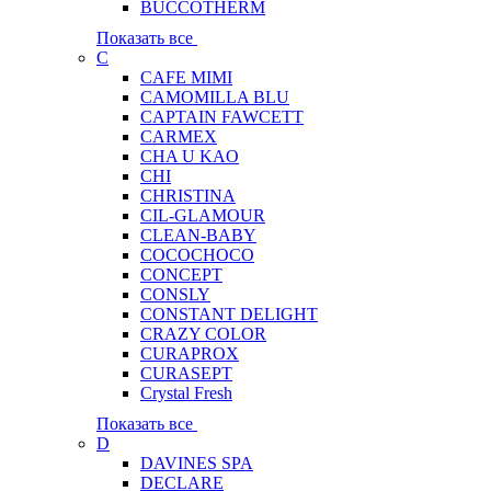
BUCCOTHERM
Показать все
C
CAFE MIMI
CAMOMILLA BLU
CAPTAIN FAWCETT
CARMEX
CHA U KAO
CHI
CHRISTINA
CIL-GLAMOUR
CLEAN-BABY
COCOCHOCO
CONCEPT
CONSLY
CONSTANT DELIGHT
CRAZY COLOR
CURAPROX
CURASEPT
Crystal Fresh
Показать все
D
DAVINES SPA
DECLARE