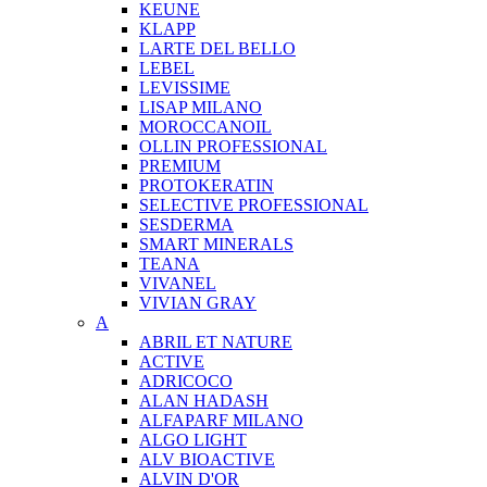
KEUNE
KLAPP
LARTE DEL BELLO
LEBEL
LEVISSIME
LISAP MILANO
MOROCCANOIL
OLLIN PROFESSIONAL
PREMIUM
PROTOKERATIN
SELECTIVE PROFESSIONAL
SESDERMA
SMART MINERALS
TEANA
VIVANEL
VIVIAN GRAY
A
ABRIL ET NATURE
ACTIVE
ADRICOCO
ALAN HADASH
ALFAPARF MILANO
ALGO LIGHT
ALV BIOACTIVE
ALVIN D'OR