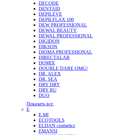
DECODE
DENTAID
DEPILEVE
DEPILFLAX 100
DEW PROFESSIONAL
DEWAL BEAUTY
DEWAL PROFESSIONAL
DIGIDON
DIKSON
DIOMA PROFESSIONAL
DIRECTALAB
DOMIX
DOUBLE DARE OMG!
DR. ALEX
DR. SEA
DRY DRY
DRY RU
DUO
Показать все
E
E.MI
ECOTOOLS
ELDAN cosmetics
EMANSI