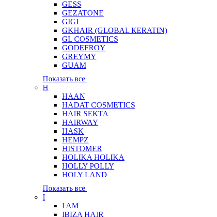
GESS
GEZATONE
GIGI
GKHAIR (GLOBAL КЕRATIN)
GL COSMETICS
GODEFROY
GREYMY
GUAM
Показать все
H
HAAN
HADAT COSMETICS
HAIR SEKTA
HAIRWAY
HASK
HEMPZ
HISTOMER
HOLIKA HOLIKA
HOLLY POLLY
HOLY LAND
Показать все
I
I AM
IBIZA HAIR