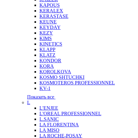
KAPOUS
KERALEX
KERASTASE
KEUNE
KEYDAY
KEZY
KIMS
KINETICS
KLAPP
KLATZ
KONDOR
KORA
KOROLKOVA
KOSMO SHTUCHKI
KOSMOTEROS PROFESSIONNEL
KV-1
Показать все
L
L'ENJEE
L'OREAL PROFESSIONNEL
L.SANIC
LA FLORENTINA
LA MISO
LA ROCHE-POSAY