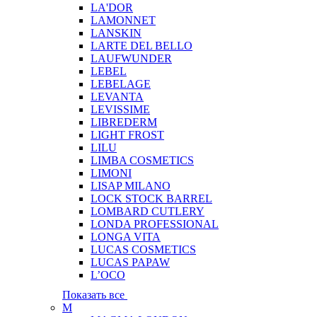
LA'DOR
LAMONNET
LANSKIN
LARTE DEL BELLO
LAUFWUNDER
LEBEL
LEBELAGE
LEVANTA
LEVISSIME
LIBREDERM
LIGHT FROST
LILU
LIMBA COSMETICS
LIMONI
LISAP MILANO
LOCK STOCK BARREL
LOMBARD CUTLERY
LONDA PROFESSIONAL
LONGA VITA
LUCAS COSMETICS
LUCAS PAPAW
L’OCO
Показать все
M