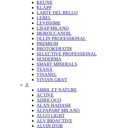
KEUNE
KLAPP
LARTE DEL BELLO
LEBEL
LEVISSIME
LISAP MILANO
MOROCCANOIL
OLLIN PROFESSIONAL
PREMIUM
PROTOKERATIN
SELECTIVE PROFESSIONAL
SESDERMA
SMART MINERALS
TEANA
VIVANEL
VIVIAN GRAY
A
ABRIL ET NATURE
ACTIVE
ADRICOCO
ALAN HADASH
ALFAPARF MILANO
ALGO LIGHT
ALV BIOACTIVE
ALVIN D'OR