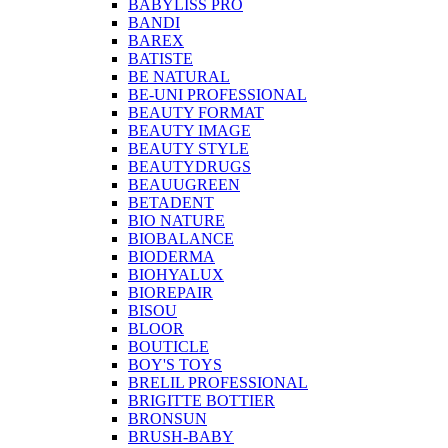
BABYLISS PRO
BANDI
BAREX
BATISTE
BE NATURAL
BE-UNI PROFESSIONAL
BEAUTY FORMAT
BEAUTY IMAGE
BEAUTY STYLE
BEAUTYDRUGS
BEAUUGREEN
BETADENT
BIO NATURE
BIOBALANCE
BIODERMA
BIOHYALUX
BIOREPAIR
BISOU
BLOOR
BOUTICLE
BOY'S TOYS
BRELIL PROFESSIONAL
BRIGITTE BOTTIER
BRONSUN
BRUSH-BABY