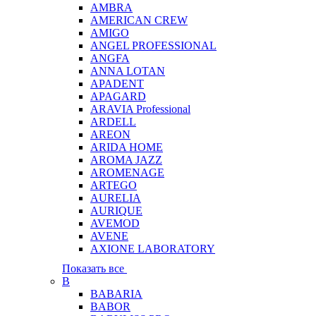
AMBRA
AMERICAN CREW
AMIGO
ANGEL PROFESSIONAL
ANGFA
ANNA LOTAN
APADENT
APAGARD
ARAVIA Professional
ARDELL
AREON
ARIDA HOME
AROMA JAZZ
AROMENAGE
ARTEGO
AURELIA
AURIQUE
AVEMOD
AVENE
AXIONE LABORATORY
Показать все
B
BABARIA
BABOR