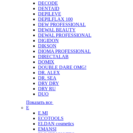
DECODE
DENTAID
DEPILEVE
DEPILFLAX 100
DEW PROFESSIONAL
DEWAL BEAUTY
DEWAL PROFESSIONAL
DIGIDON
DIKSON
DIOMA PROFESSIONAL
DIRECTALAB
DOMIX
DOUBLE DARE OMG!
DR. ALEX
DR. SEA
DRY DRY
DRY RU
DUO
Показать все
E
E.MI
ECOTOOLS
ELDAN cosmetics
EMANSI