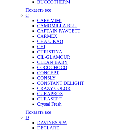
BUCCOTHERM
Показать все
C
CAFE MIMI
CAMOMILLA BLU
CAPTAIN FAWCETT
CARMEX
CHA U KAO
CHI
CHRISTINA
CIL-GLAMOUR
CLEAN-BABY
COCOCHOCO
CONCEPT
CONSLY
CONSTANT DELIGHT
CRAZY COLOR
CURAPROX
CURASEPT
Crystal Fresh
Показать все
D
DAVINES SPA
DECLARE