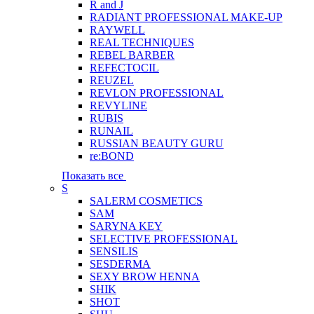
R and J
RADIANT PROFESSIONAL MAKE-UP
RAYWELL
REAL TECHNIQUES
REBEL BARBER
REFECTOCIL
REUZEL
REVLON PROFESSIONAL
REVYLINE
RUBIS
RUNAIL
RUSSIAN BEAUTY GURU
re:BOND
Показать все
S
SALERM COSMETICS
SAM
SARYNA KEY
SELECTIVE PROFESSIONAL
SENSILIS
SESDERMA
SEXY BROW HENNA
SHIK
SHOT