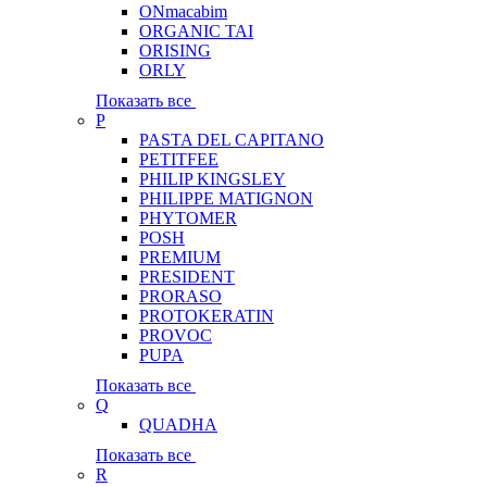
ONmacabim
ORGANIC TAI
ORISING
ORLY
Показать все
P
PASTA DEL CAPITANO
PETITFEE
PHILIP KINGSLEY
PHILIPPE MATIGNON
PHYTOMER
POSH
PREMIUM
PRESIDENT
PRORASO
PROTOKERATIN
PROVOC
PUPA
Показать все
Q
QUADHA
Показать все
R