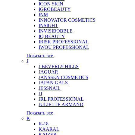
ICON SKIN
IGROBEAUTY
INM
INNOVATOR COSMETICS
INSIGHT
INVISIBOBBLE
IQ BEAUTY
IRISK PROFESSIONAL
IWOU PROFESSIONAL
Показать все
J
J BEVERLY HILLS
JAGUAR
JANSSEN COSMETICS
JAPAN GALS
JESSNAIL
JJ
JRL PROFESSIONAL
JULIETTE ARMAND
Показать все
K
K-18
KAARAL
KAIZER