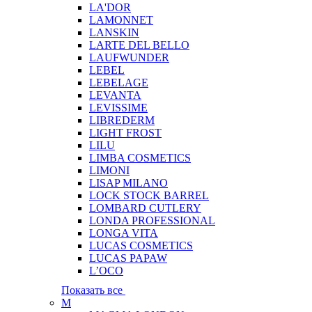
LA'DOR
LAMONNET
LANSKIN
LARTE DEL BELLO
LAUFWUNDER
LEBEL
LEBELAGE
LEVANTA
LEVISSIME
LIBREDERM
LIGHT FROST
LILU
LIMBA COSMETICS
LIMONI
LISAP MILANO
LOCK STOCK BARREL
LOMBARD CUTLERY
LONDA PROFESSIONAL
LONGA VITA
LUCAS COSMETICS
LUCAS PAPAW
L’OCO
Показать все
M