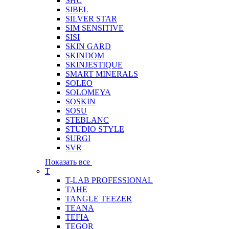
SHU
SIBEL
SILVER STAR
SIM SENSITIVE
SISI
SKIN GARD
SKINDOM
SKINJESTIQUE
SMART MINERALS
SOLEO
SOLOMEYA
SOSKIN
SOSU
STEBLANC
STUDIO STYLE
SURGI
SVR
Показать все
T
T-LAB PROFESSIONAL
TAHE
TANGLE TEEZER
TEANA
TEFIA
TEGOR