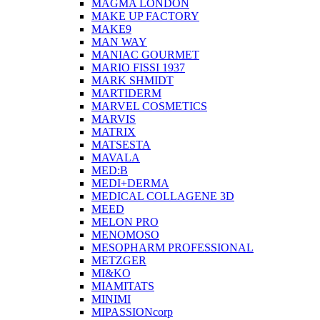
MAGMA LONDON
MAKE UP FACTORY
MAKE9
MAN WAY
MANIAC GOURMET
MARIO FISSI 1937
MARK SHMIDT
MARTIDERM
MARVEL COSMETICS
MARVIS
MATRIX
MATSESTA
MAVALA
MED:B
MEDI+DERMA
MEDICAL COLLAGENE 3D
MEED
MELON PRO
MENOMOSO
MESOPHARM PROFESSIONAL
METZGER
MI&KO
MIAMITATS
MINIMI
MIPASSIONcorp