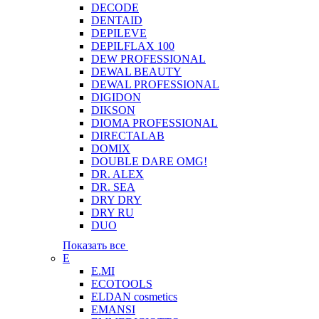
DECODE
DENTAID
DEPILEVE
DEPILFLAX 100
DEW PROFESSIONAL
DEWAL BEAUTY
DEWAL PROFESSIONAL
DIGIDON
DIKSON
DIOMA PROFESSIONAL
DIRECTALAB
DOMIX
DOUBLE DARE OMG!
DR. ALEX
DR. SEA
DRY DRY
DRY RU
DUO
Показать все
E
E.MI
ECOTOOLS
ELDAN cosmetics
EMANSI