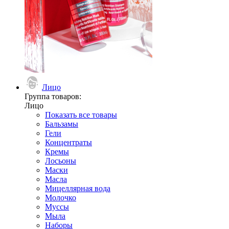
Лицо
Группа товаров:
Лицо
Показать все товары
Бальзамы
Гели
Концентраты
Кремы
Лосьоны
Маски
Масла
Мицеллярная вода
Молочко
Муссы
Мыла
Наборы