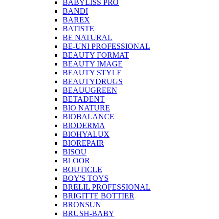
BABYLISS PRO
BANDI
BAREX
BATISTE
BE NATURAL
BE-UNI PROFESSIONAL
BEAUTY FORMAT
BEAUTY IMAGE
BEAUTY STYLE
BEAUTYDRUGS
BEAUUGREEN
BETADENT
BIO NATURE
BIOBALANCE
BIODERMA
BIOHYALUX
BIOREPAIR
BISOU
BLOOR
BOUTICLE
BOY'S TOYS
BRELIL PROFESSIONAL
BRIGITTE BOTTIER
BRONSUN
BRUSH-BABY