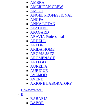
AMBRA
AMERICAN CREW
AMIGO
ANGEL PROFESSIONAL
ANGFA
ANNA LOTAN
APADENT
APAGARD
ARAVIA Professional
ARDELL
AREON
ARIDA HOME
AROMA JAZZ
AROMENAGE
ARTEGO
AURELIA
AURIQUE
AVEMOD
AVENE
AXIONE LABORATORY
Показать все
B
BABARIA
BABOR