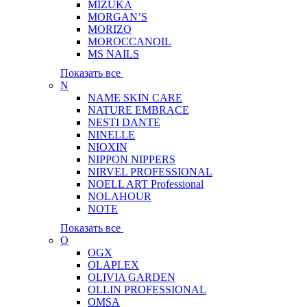
MIZUKA
MORGAN’S
MORIZO
MOROCCANOIL
MS NAILS
Показать все
N
NAME SKIN CARE
NATURE EMBRACE
NESTI DANTE
NINELLE
NIOXIN
NIPPON NIPPERS
NIRVEL PROFESSIONAL
NOELL ART Professional
NOLAHOUR
NOTE
Показать все
O
OGX
OLAPLEX
OLIVIA GARDEN
OLLIN PROFESSIONAL
OMSA