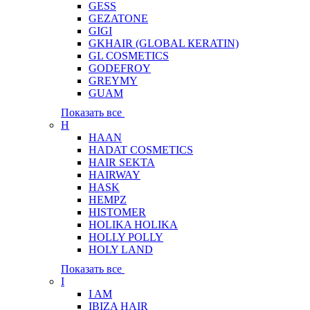
GESS
GEZATONE
GIGI
GKHAIR (GLOBAL КЕRATIN)
GL COSMETICS
GODEFROY
GREYMY
GUAM
Показать все
H
HAAN
HADAT COSMETICS
HAIR SEKTA
HAIRWAY
HASK
HEMPZ
HISTOMER
HOLIKA HOLIKA
HOLLY POLLY
HOLY LAND
Показать все
I
I AM
IBIZA HAIR