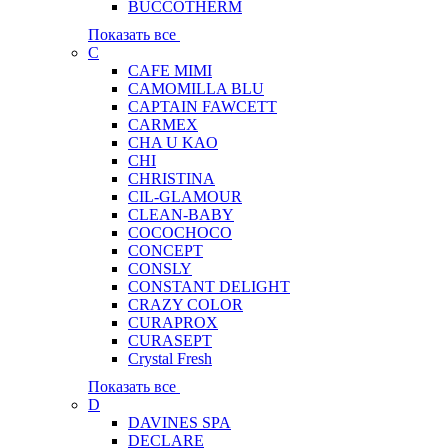
BUCCOTHERM
Показать все
C
CAFE MIMI
CAMOMILLA BLU
CAPTAIN FAWCETT
CARMEX
CHA U KAO
CHI
CHRISTINA
CIL-GLAMOUR
CLEAN-BABY
COCOCHOCO
CONCEPT
CONSLY
CONSTANT DELIGHT
CRAZY COLOR
CURAPROX
CURASEPT
Crystal Fresh
Показать все
D
DAVINES SPA
DECLARE