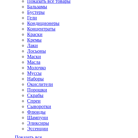
Показать все товары
Бальзамы
Бустеры
Гели
Кондиционеры
Концентраты
Краски
Кремы
Лаки
Лосьоны
Маски
Масла
Молочко
Муссы
Наборы
Окислители
Порошки
Скрабы
Спреи
Сыворотки
Флюиды
Шампуни
Эликсиры
Эссенции
Показать все