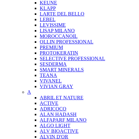
KEUNE
KLAPP
LARTE DEL BELLO
LEBEL
LEVISSIME
LISAP MILANO
MOROCCANOIL
OLLIN PROFESSIONAL
PREMIUM
PROTOKERATIN
SELECTIVE PROFESSIONAL
SESDERMA
SMART MINERALS
TEANA
VIVANEL
VIVIAN GRAY
A
ABRIL ET NATURE
ACTIVE
ADRICOCO
ALAN HADASH
ALFAPARF MILANO
ALGO LIGHT
ALV BIOACTIVE
ALVIN D'OR