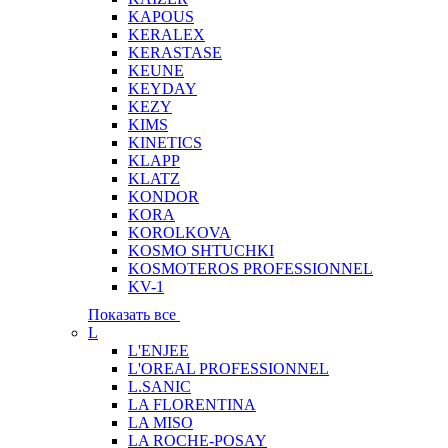
KAPOUS
KERALEX
KERASTASE
KEUNE
KEYDAY
KEZY
KIMS
KINETICS
KLAPP
KLATZ
KONDOR
KORA
KOROLKOVA
KOSMO SHTUCHKI
KOSMOTEROS PROFESSIONNEL
KV-1
Показать все
L
L'ENJEE
L'OREAL PROFESSIONNEL
L.SANIC
LA FLORENTINA
LA MISO
LA ROCHE-POSAY