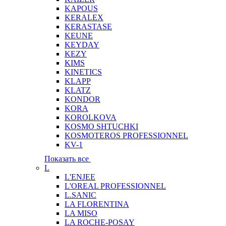
KAPOUS
KERALEX
KERASTASE
KEUNE
KEYDAY
KEZY
KIMS
KINETICS
KLAPP
KLATZ
KONDOR
KORA
KOROLKOVA
KOSMO SHTUCHKI
KOSMOTEROS PROFESSIONNEL
KV-1
Показать все
L
L'ENJEE
L'OREAL PROFESSIONNEL
L.SANIC
LA FLORENTINA
LA MISO
LA ROCHE-POSAY