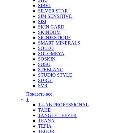
SHU
SIBEL
SILVER STAR
SIM SENSITIVE
SISI
SKIN GARD
SKINDOM
SKINJESTIQUE
SMART MINERALS
SOLEO
SOLOMEYA
SOSKIN
SOSU
STEBLANC
STUDIO STYLE
SURGI
SVR
Показать все
T
T-LAB PROFESSIONAL
TAHE
TANGLE TEEZER
TEANA
TEFIA
TEGOR