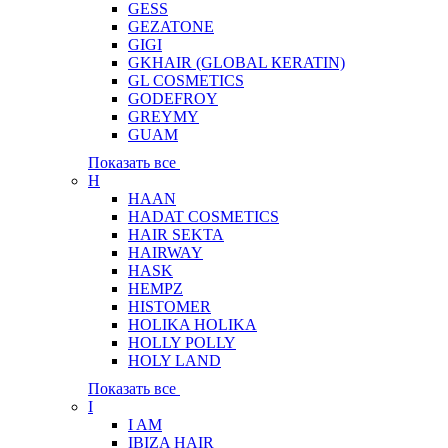
GESS
GEZATONE
GIGI
GKHAIR (GLOBAL КЕRATIN)
GL COSMETICS
GODEFROY
GREYMY
GUAM
Показать все
H
HAAN
HADAT COSMETICS
HAIR SEKTA
HAIRWAY
HASK
HEMPZ
HISTOMER
HOLIKA HOLIKA
HOLLY POLLY
HOLY LAND
Показать все
I
I AM
IBIZA HAIR