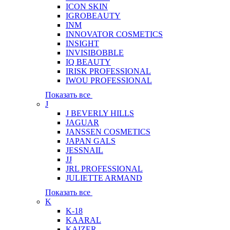
ICON SKIN
IGROBEAUTY
INM
INNOVATOR COSMETICS
INSIGHT
INVISIBOBBLE
IQ BEAUTY
IRISK PROFESSIONAL
IWOU PROFESSIONAL
Показать все
J
J BEVERLY HILLS
JAGUAR
JANSSEN COSMETICS
JAPAN GALS
JESSNAIL
JJ
JRL PROFESSIONAL
JULIETTE ARMAND
Показать все
K
K-18
KAARAL
KAIZER