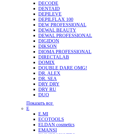
DECODE
DENTAID
DEPILEVE
DEPILFLAX 100
DEW PROFESSIONAL
DEWAL BEAUTY
DEWAL PROFESSIONAL
DIGIDON
DIKSON
DIOMA PROFESSIONAL
DIRECTALAB
DOMIX
DOUBLE DARE OMG!
DR. ALEX
DR. SEA
DRY DRY
DRY RU
DUO
Показать все
E
E.MI
ECOTOOLS
ELDAN cosmetics
EMANSI