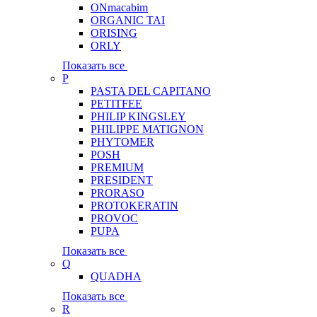
ONmacabim
ORGANIC TAI
ORISING
ORLY
Показать все
P
PASTA DEL CAPITANO
PETITFEE
PHILIP KINGSLEY
PHILIPPE MATIGNON
PHYTOMER
POSH
PREMIUM
PRESIDENT
PRORASO
PROTOKERATIN
PROVOC
PUPA
Показать все
Q
QUADHA
Показать все
R