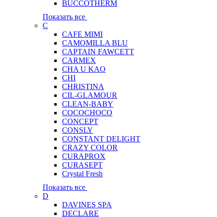
BUCCOTHERM
Показать все
C
CAFE MIMI
CAMOMILLA BLU
CAPTAIN FAWCETT
CARMEX
CHA U KAO
CHI
CHRISTINA
CIL-GLAMOUR
CLEAN-BABY
COCOCHOCO
CONCEPT
CONSLY
CONSTANT DELIGHT
CRAZY COLOR
CURAPROX
CURASEPT
Crystal Fresh
Показать все
D
DAVINES SPA
DECLARE