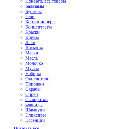
Показать все товары
Бальзамы
Бустеры
Гели
Кондиционеры
Концентраты
Краски
Кремы
Лаки
Лосьоны
Маски
Масла
Молочко
Муссы
Наборы
Окислители
Порошки
Скрабы
Спреи
Сыворотки
Флюиды
Шампуни
Эликсиры
Эссенции
Показать все