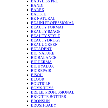
BABYLISS PRO
BANDI
BAREX
BATISTE
BE NATURAL
BE-UNI PROFESSIONAL
BEAUTY FORMAT
BEAUTY IMAGE
BEAUTY STYLE
BEAUTYDRUGS
BEAUUGREEN
BETADENT
BIO NATURE
BIOBALANCE
BIODERMA
BIOHYALUX
BIOREPAIR
BISOU
BLOOR
BOUTICLE
BOY'S TOYS
BRELIL PROFESSIONAL
BRIGITTE BOTTIER
BRONSUN
BRUSH-BABY