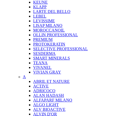
KEUNE
KLAPP
LARTE DEL BELLO
LEBEL
LEVISSIME
LISAP MILANO
MOROCCANOIL
OLLIN PROFESSIONAL
PREMIUM
PROTOKERATIN
SELECTIVE PROFESSIONAL
SESDERMA
SMART MINERALS
TEANA
VIVANEL
VIVIAN GRAY
A
ABRIL ET NATURE
ACTIVE
ADRICOCO
ALAN HADASH
ALFAPARF MILANO
ALGO LIGHT
ALV BIOACTIVE
ALVIN D'OR