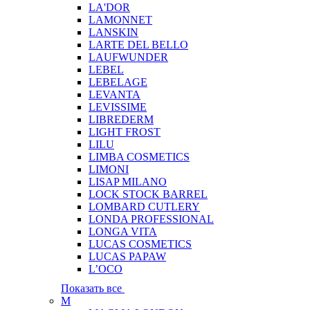
LA'DOR
LAMONNET
LANSKIN
LARTE DEL BELLO
LAUFWUNDER
LEBEL
LEBELAGE
LEVANTA
LEVISSIME
LIBREDERM
LIGHT FROST
LILU
LIMBA COSMETICS
LIMONI
LISAP MILANO
LOCK STOCK BARREL
LOMBARD CUTLERY
LONDA PROFESSIONAL
LONGA VITA
LUCAS COSMETICS
LUCAS PAPAW
L’OCO
Показать все
M