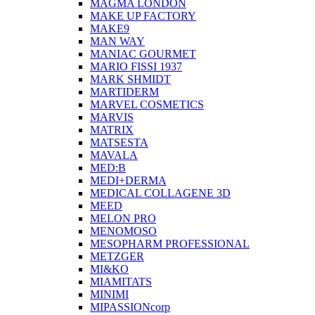
MAGMA LONDON
MAKE UP FACTORY
MAKE9
MAN WAY
MANIAC GOURMET
MARIO FISSI 1937
MARK SHMIDT
MARTIDERM
MARVEL COSMETICS
MARVIS
MATRIX
MATSESTA
MAVALA
MED:B
MEDI+DERMA
MEDICAL COLLAGENE 3D
MEED
MELON PRO
MENOMOSO
MESOPHARM PROFESSIONAL
METZGER
MI&KO
MIAMITATS
MINIMI
MIPASSIONcorp