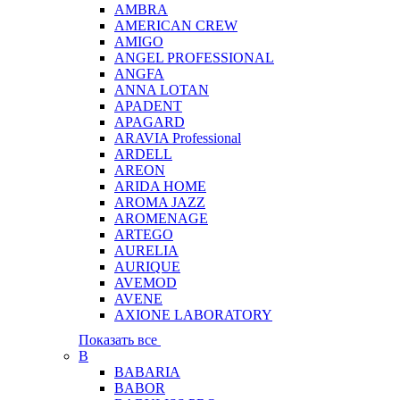
AMBRA
AMERICAN CREW
AMIGO
ANGEL PROFESSIONAL
ANGFA
ANNA LOTAN
APADENT
APAGARD
ARAVIA Professional
ARDELL
AREON
ARIDA HOME
AROMA JAZZ
AROMENAGE
ARTEGO
AURELIA
AURIQUE
AVEMOD
AVENE
AXIONE LABORATORY
Показать все
B
BABARIA
BABOR