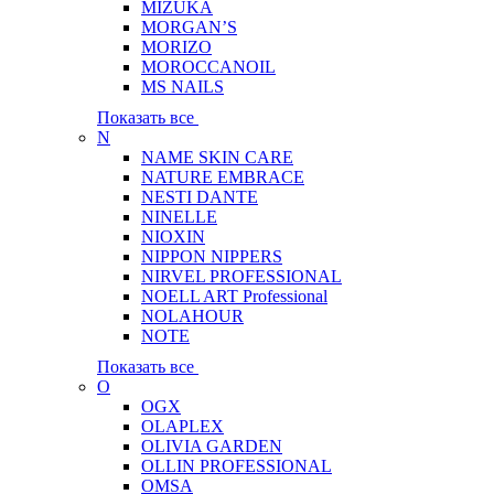
MIZUKA
MORGAN’S
MORIZO
MOROCCANOIL
MS NAILS
Показать все
N
NAME SKIN CARE
NATURE EMBRACE
NESTI DANTE
NINELLE
NIOXIN
NIPPON NIPPERS
NIRVEL PROFESSIONAL
NOELL ART Professional
NOLAHOUR
NOTE
Показать все
O
OGX
OLAPLEX
OLIVIA GARDEN
OLLIN PROFESSIONAL
OMSA