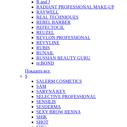
R and J
RADIANT PROFESSIONAL MAKE-UP
RAYWELL
REAL TECHNIQUES
REBEL BARBER
REFECTOCIL
REUZEL
REVLON PROFESSIONAL
REVYLINE
RUBIS
RUNAIL
RUSSIAN BEAUTY GURU
re:BOND
Показать все
S
SALERM COSMETICS
SAM
SARYNA KEY
SELECTIVE PROFESSIONAL
SENSILIS
SESDERMA
SEXY BROW HENNA
SHIK
SHOT