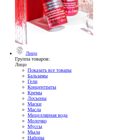
Лицо
Группа товаров:
Лицо
Показать все товары
Бальзамы
Гели
Концентраты
Кремы
Лосьоны
Маски
Масла
Мицеллярная вода
Молочко
Муссы
Мыла
Наборы