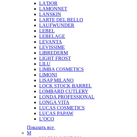
LA'DOR
LAMONNET
LANSKIN
LARTE DEL BELLO
LAUFWUNDER
LEBEL
LEBELAGE
LEVANTA
LEVISSIME
LIBREDERM
LIGHT FROST
LILU
LIMBA COSMETICS
LIMONI
LISAP MILANO
LOCK STOCK BARREL
LOMBARD CUTLERY
LONDA PROFESSIONAL
LONGA VITA
LUCAS COSMETICS
LUCAS PAPAW
L’OCO
Показать все
M