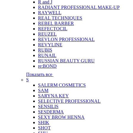
R and J
RADIANT PROFESSIONAL MAKE-UP
RAYWELL
REAL TECHNIQUES
REBEL BARBER
REFECTOCIL
REUZEL
REVLON PROFESSIONAL
REVYLINE
RUBIS
RUNAIL
RUSSIAN BEAUTY GURU
re:BOND
Показать все
S
SALERM COSMETICS
SAM
SARYNA KEY
SELECTIVE PROFESSIONAL
SENSILIS
SESDERMA
SEXY BROW HENNA
SHIK
SHOT