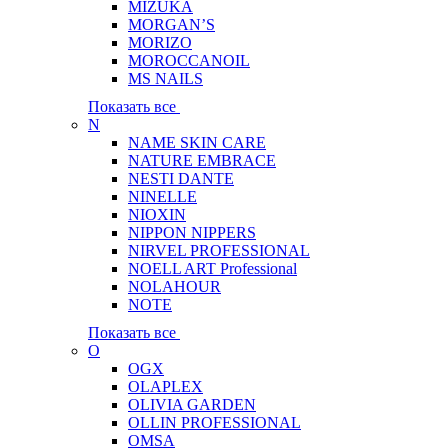
MIZUKA
MORGAN’S
MORIZO
MOROCCANOIL
MS NAILS
Показать все
N
NAME SKIN CARE
NATURE EMBRACE
NESTI DANTE
NINELLE
NIOXIN
NIPPON NIPPERS
NIRVEL PROFESSIONAL
NOELL ART Professional
NOLAHOUR
NOTE
Показать все
O
OGX
OLAPLEX
OLIVIA GARDEN
OLLIN PROFESSIONAL
OMSA