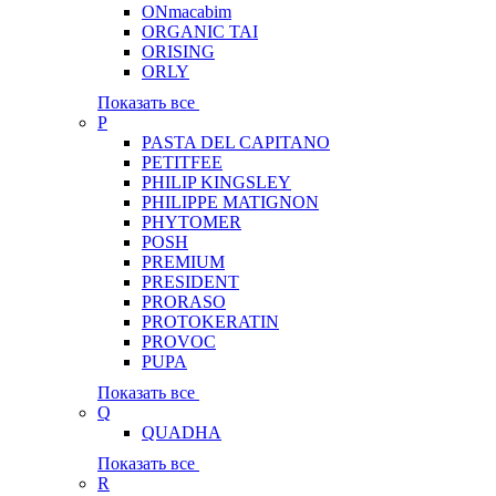
ONmacabim
ORGANIC TAI
ORISING
ORLY
Показать все
P
PASTA DEL CAPITANO
PETITFEE
PHILIP KINGSLEY
PHILIPPE MATIGNON
PHYTOMER
POSH
PREMIUM
PRESIDENT
PRORASO
PROTOKERATIN
PROVOC
PUPA
Показать все
Q
QUADHA
Показать все
R