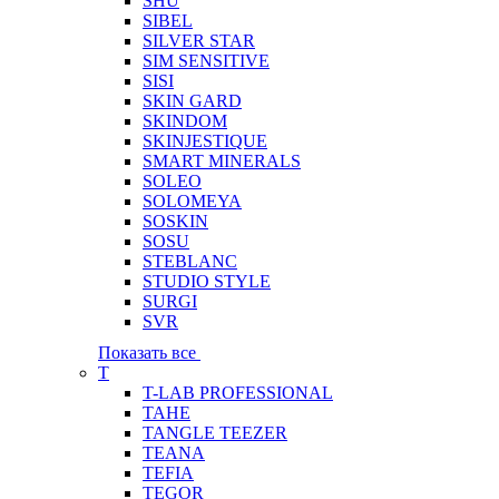
SHU
SIBEL
SILVER STAR
SIM SENSITIVE
SISI
SKIN GARD
SKINDOM
SKINJESTIQUE
SMART MINERALS
SOLEO
SOLOMEYA
SOSKIN
SOSU
STEBLANC
STUDIO STYLE
SURGI
SVR
Показать все
T
T-LAB PROFESSIONAL
TAHE
TANGLE TEEZER
TEANA
TEFIA
TEGOR