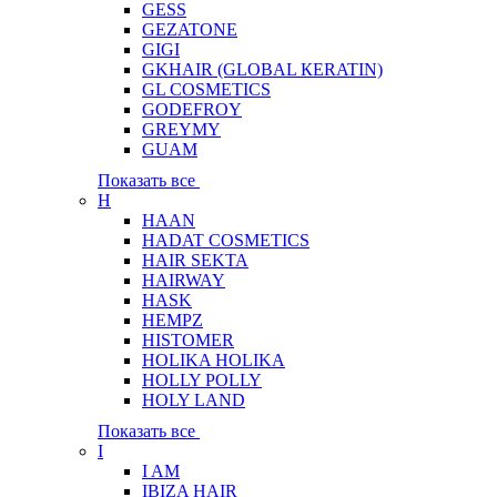
GESS
GEZATONE
GIGI
GKHAIR (GLOBAL КЕRATIN)
GL COSMETICS
GODEFROY
GREYMY
GUAM
Показать все
H
HAAN
HADAT COSMETICS
HAIR SEKTA
HAIRWAY
HASK
HEMPZ
HISTOMER
HOLIKA HOLIKA
HOLLY POLLY
HOLY LAND
Показать все
I
I AM
IBIZA HAIR