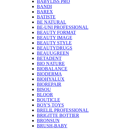
BABYLISS PRO
BANDI
BAREX
BATISTE
BE NATURAL
BE-UNI PROFESSIONAL
BEAUTY FORMAT
BEAUTY IMAGE
BEAUTY STYLE
BEAUTYDRUGS
BEAUUGREEN
BETADENT
BIO NATURE
BIOBALANCE
BIODERMA
BIOHYALUX
BIOREPAIR
BISOU
BLOOR
BOUTICLE
BOY'S TOYS
BRELIL PROFESSIONAL
BRIGITTE BOTTIER
BRONSUN
BRUSH-BABY