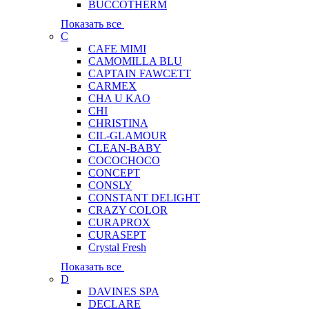
BUCCOTHERM
Показать все
C
CAFE MIMI
CAMOMILLA BLU
CAPTAIN FAWCETT
CARMEX
CHA U KAO
CHI
CHRISTINA
CIL-GLAMOUR
CLEAN-BABY
COCOCHOCO
CONCEPT
CONSLY
CONSTANT DELIGHT
CRAZY COLOR
CURAPROX
CURASEPT
Crystal Fresh
Показать все
D
DAVINES SPA
DECLARE