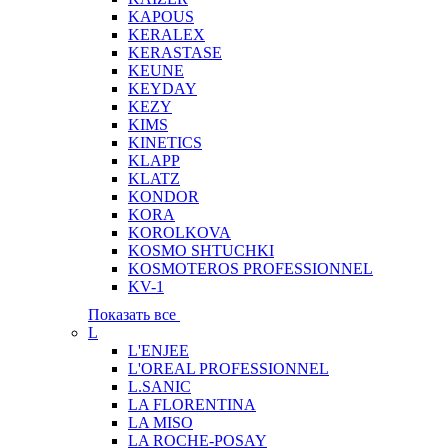
KAPOUS
KERALEX
KERASTASE
KEUNE
KEYDAY
KEZY
KIMS
KINETICS
KLAPP
KLATZ
KONDOR
KORA
KOROLKOVA
KOSMO SHTUCHKI
KOSMOTEROS PROFESSIONNEL
KV-1
Показать все
L
L'ENJEE
L'OREAL PROFESSIONNEL
L.SANIC
LA FLORENTINA
LA MISO
LA ROCHE-POSAY