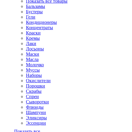
Показать все товары
Бальзамы
Бустеры
Гели
Кондиционеры
Концентраты
Краски
Кремы
Лаки
Лосьоны
Маски
Масла
Молочко
Муссы
Наборы
Окислители
Порошки
Скрабы
Спреи
Сыворотки
Флюиды
Шампуни
Эликсиры
Эссенции
Показать все