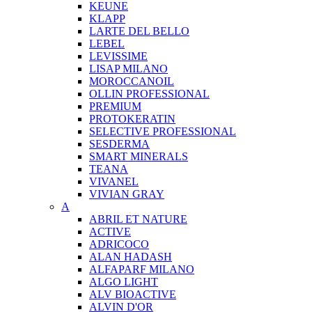
KEUNE
KLAPP
LARTE DEL BELLO
LEBEL
LEVISSIME
LISAP MILANO
MOROCCANOIL
OLLIN PROFESSIONAL
PREMIUM
PROTOKERATIN
SELECTIVE PROFESSIONAL
SESDERMA
SMART MINERALS
TEANA
VIVANEL
VIVIAN GRAY
A
ABRIL ET NATURE
ACTIVE
ADRICOCO
ALAN HADASH
ALFAPARF MILANO
ALGO LIGHT
ALV BIOACTIVE
ALVIN D'OR