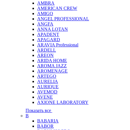
AMBRA
AMERICAN CREW
AMIGO
ANGEL PROFESSIONAL
ANGFA
ANNA LOTAN
APADENT
APAGARD
ARAVIA Professional
ARDELL
AREON
ARIDA HOME
AROMA JAZZ
AROMENAGE
ARTEGO
AURELIA
AURIQUE
AVEMOD
AVENE
AXIONE LABORATORY
Показать все
B
BABARIA
BABOR