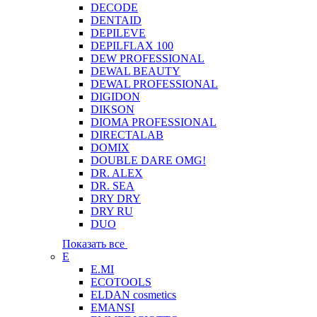
DECODE
DENTAID
DEPILEVE
DEPILFLAX 100
DEW PROFESSIONAL
DEWAL BEAUTY
DEWAL PROFESSIONAL
DIGIDON
DIKSON
DIOMA PROFESSIONAL
DIRECTALAB
DOMIX
DOUBLE DARE OMG!
DR. ALEX
DR. SEA
DRY DRY
DRY RU
DUO
Показать все
E
E.MI
ECOTOOLS
ELDAN cosmetics
EMANSI