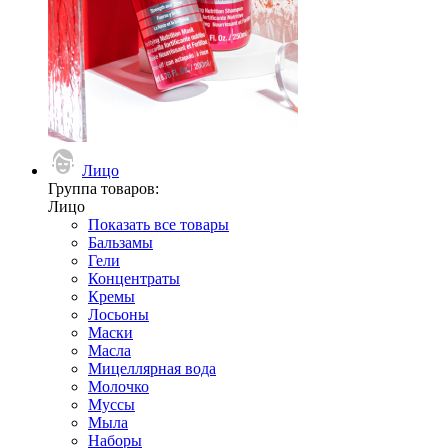
Лицо
Группа товаров:
Лицо
Показать все товары
Бальзамы
Гели
Концентраты
Кремы
Лосьоны
Маски
Масла
Мицеллярная вода
Молочко
Муссы
Мыла
Наборы