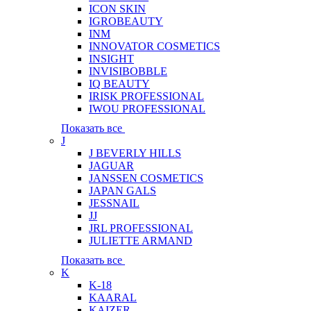
ICON SKIN
IGROBEAUTY
INM
INNOVATOR COSMETICS
INSIGHT
INVISIBOBBLE
IQ BEAUTY
IRISK PROFESSIONAL
IWOU PROFESSIONAL
Показать все
J
J BEVERLY HILLS
JAGUAR
JANSSEN COSMETICS
JAPAN GALS
JESSNAIL
JJ
JRL PROFESSIONAL
JULIETTE ARMAND
Показать все
K
K-18
KAARAL
KAIZER