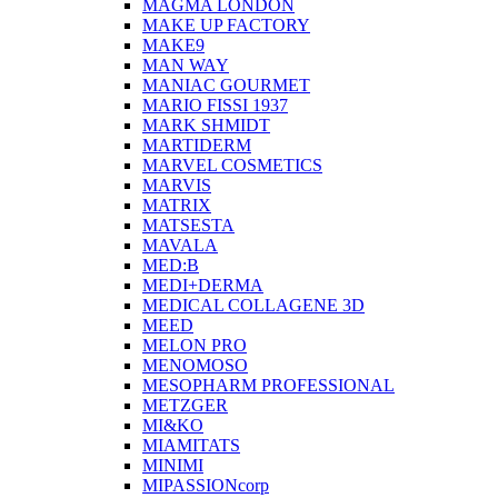
MAGMA LONDON
MAKE UP FACTORY
MAKE9
MAN WAY
MANIAC GOURMET
MARIO FISSI 1937
MARK SHMIDT
MARTIDERM
MARVEL COSMETICS
MARVIS
MATRIX
MATSESTA
MAVALA
MED:B
MEDI+DERMA
MEDICAL COLLAGENE 3D
MEED
MELON PRO
MENOMOSO
MESOPHARM PROFESSIONAL
METZGER
MI&KO
MIAMITATS
MINIMI
MIPASSIONcorp