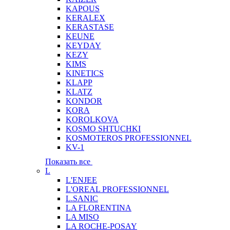
KAPOUS
KERALEX
KERASTASE
KEUNE
KEYDAY
KEZY
KIMS
KINETICS
KLAPP
KLATZ
KONDOR
KORA
KOROLKOVA
KOSMO SHTUCHKI
KOSMOTEROS PROFESSIONNEL
KV-1
Показать все
L
L'ENJEE
L'OREAL PROFESSIONNEL
L.SANIC
LA FLORENTINA
LA MISO
LA ROCHE-POSAY