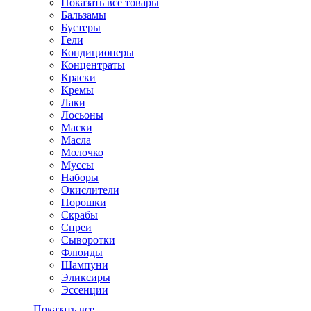
Показать все товары
Бальзамы
Бустеры
Гели
Кондиционеры
Концентраты
Краски
Кремы
Лаки
Лосьоны
Маски
Масла
Молочко
Муссы
Наборы
Окислители
Порошки
Скрабы
Спреи
Сыворотки
Флюиды
Шампуни
Эликсиры
Эссенции
Показать все