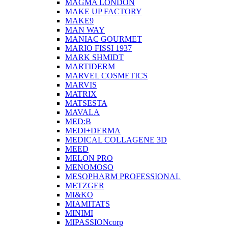
MAGMA LONDON
MAKE UP FACTORY
MAKE9
MAN WAY
MANIAC GOURMET
MARIO FISSI 1937
MARK SHMIDT
MARTIDERM
MARVEL COSMETICS
MARVIS
MATRIX
MATSESTA
MAVALA
MED:B
MEDI+DERMA
MEDICAL COLLAGENE 3D
MEED
MELON PRO
MENOMOSO
MESOPHARM PROFESSIONAL
METZGER
MI&KO
MIAMITATS
MINIMI
MIPASSIONcorp