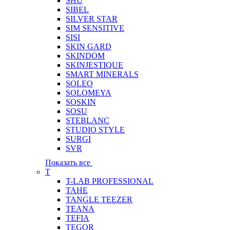
SHU
SIBEL
SILVER STAR
SIM SENSITIVE
SISI
SKIN GARD
SKINDOM
SKINJESTIQUE
SMART MINERALS
SOLEO
SOLOMEYA
SOSKIN
SOSU
STEBLANC
STUDIO STYLE
SURGI
SVR
Показать все
T
T-LAB PROFESSIONAL
TAHE
TANGLE TEEZER
TEANA
TEFIA
TEGOR