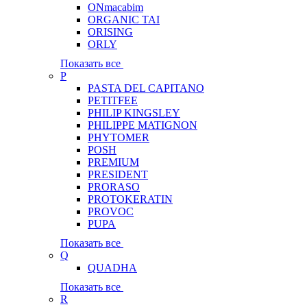
ONmacabim
ORGANIC TAI
ORISING
ORLY
Показать все
P
PASTA DEL CAPITANO
PETITFEE
PHILIP KINGSLEY
PHILIPPE MATIGNON
PHYTOMER
POSH
PREMIUM
PRESIDENT
PRORASO
PROTOKERATIN
PROVOC
PUPA
Показать все
Q
QUADHA
Показать все
R