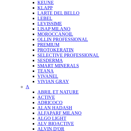
KEUNE
KLAPP
LARTE DEL BELLO
LEBEL
LEVISSIME
LISAP MILANO
MOROCCANOIL
OLLIN PROFESSIONAL
PREMIUM
PROTOKERATIN
SELECTIVE PROFESSIONAL
SESDERMA
SMART MINERALS
TEANA
VIVANEL
VIVIAN GRAY
A
ABRIL ET NATURE
ACTIVE
ADRICOCO
ALAN HADASH
ALFAPARF MILANO
ALGO LIGHT
ALV BIOACTIVE
ALVIN D'OR