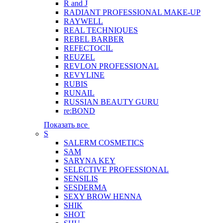
R and J
RADIANT PROFESSIONAL MAKE-UP
RAYWELL
REAL TECHNIQUES
REBEL BARBER
REFECTOCIL
REUZEL
REVLON PROFESSIONAL
REVYLINE
RUBIS
RUNAIL
RUSSIAN BEAUTY GURU
re:BOND
Показать все
S
SALERM COSMETICS
SAM
SARYNA KEY
SELECTIVE PROFESSIONAL
SENSILIS
SESDERMA
SEXY BROW HENNA
SHIK
SHOT