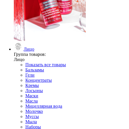
Лицо
Группа товаров:
Лицо
Показать все товары
Бальзамы
Гели
Концентраты
Кремы
Лосьоны
Маски
Масла
Мицеллярная вода
Молочко
Муссы
Мыла
Наборы