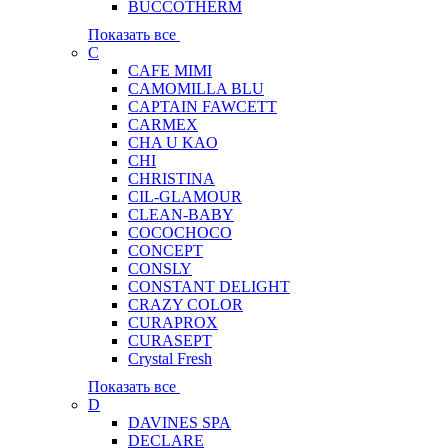
BUCCOTHERM
Показать все
C
CAFE MIMI
CAMOMILLA BLU
CAPTAIN FAWCETT
CARMEX
CHA U KAO
CHI
CHRISTINA
CIL-GLAMOUR
CLEAN-BABY
COCOCHOCO
CONCEPT
CONSLY
CONSTANT DELIGHT
CRAZY COLOR
CURAPROX
CURASEPT
Crystal Fresh
Показать все
D
DAVINES SPA
DECLARE