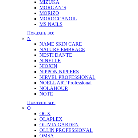
MIZUKA
MORGAN’S
MORIZO
MOROCCANOIL
MS NAILS
Показать все
N
NAME SKIN CARE
NATURE EMBRACE
NESTI DANTE
NINELLE
NIOXIN
NIPPON NIPPERS
NIRVEL PROFESSIONAL
NOELL ART Professional
NOLAHOUR
NOTE
Показать все
O
OGX
OLAPLEX
OLIVIA GARDEN
OLLIN PROFESSIONAL
OMSA