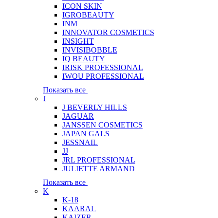
ICON SKIN
IGROBEAUTY
INM
INNOVATOR COSMETICS
INSIGHT
INVISIBOBBLE
IQ BEAUTY
IRISK PROFESSIONAL
IWOU PROFESSIONAL
Показать все
J
J BEVERLY HILLS
JAGUAR
JANSSEN COSMETICS
JAPAN GALS
JESSNAIL
JJ
JRL PROFESSIONAL
JULIETTE ARMAND
Показать все
K
K-18
KAARAL
KAIZER