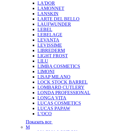
LA'DOR
LAMONNET
LANSKIN
LARTE DEL BELLO
LAUFWUNDER
LEBEL
LEBELAGE
LEVANTA
LEVISSIME
LIBREDERM
LIGHT FROST
LILU
LIMBA COSMETICS
LIMONI
LISAP MILANO
LOCK STOCK BARREL
LOMBARD CUTLERY
LONDA PROFESSIONAL
LONGA VITA
LUCAS COSMETICS
LUCAS PAPAW
L’OCO
Показать все
M