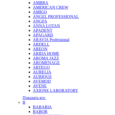
AMBRA
AMERICAN CREW
AMIGO
ANGEL PROFESSIONAL
ANGFA
ANNA LOTAN
APADENT
APAGARD
ARAVIA Professional
ARDELL
AREON
ARIDA HOME
AROMA JAZZ
AROMENAGE
ARTEGO
AURELIA
AURIQUE
AVEMOD
AVENE
AXIONE LABORATORY
Показать все
B
BABARIA
BABOR