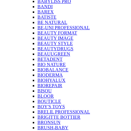
BABYLISS PRO
BANDI
BAREX
BATISTE
BE NATURAL
BE-UNI PROFESSIONAL
BEAUTY FORMAT
BEAUTY IMAGE
BEAUTY STYLE
BEAUTYDRUGS
BEAUUGREEN
BETADENT
BIO NATURE
BIOBALANCE
BIODERMA
BIOHYALUX
BIOREPAIR
BISOU
BLOOR
BOUTICLE
BOY'S TOYS
BRELIL PROFESSIONAL
BRIGITTE BOTTIER
BRONSUN
BRUSH-BABY