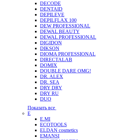
DECODE
DENTAID
DEPILEVE
DEPILFLAX 100
DEW PROFESSIONAL
DEWAL BEAUTY
DEWAL PROFESSIONAL
DIGIDON
DIKSON
DIOMA PROFESSIONAL
DIRECTALAB
DOMIX
DOUBLE DARE OMG!
DR. ALEX
DR. SEA
DRY DRY
DRY RU
DUO
Показать все
E
E.MI
ECOTOOLS
ELDAN cosmetics
EMANSI