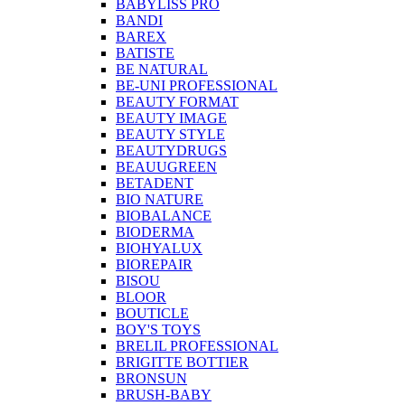
BABYLISS PRO
BANDI
BAREX
BATISTE
BE NATURAL
BE-UNI PROFESSIONAL
BEAUTY FORMAT
BEAUTY IMAGE
BEAUTY STYLE
BEAUTYDRUGS
BEAUUGREEN
BETADENT
BIO NATURE
BIOBALANCE
BIODERMA
BIOHYALUX
BIOREPAIR
BISOU
BLOOR
BOUTICLE
BOY'S TOYS
BRELIL PROFESSIONAL
BRIGITTE BOTTIER
BRONSUN
BRUSH-BABY