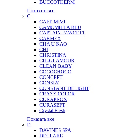
BUCCOTHERM
Показать все
C
CAFE MIMI
CAMOMILLA BLU
CAPTAIN FAWCETT
CARMEX
CHA U KAO
CHI
CHRISTINA
CIL-GLAMOUR
CLEAN-BABY
COCOCHOCO
CONCEPT
CONSLY
CONSTANT DELIGHT
CRAZY COLOR
CURAPROX
CURASEPT
Crystal Fresh
Показать все
D
DAVINES SPA
DECLARE