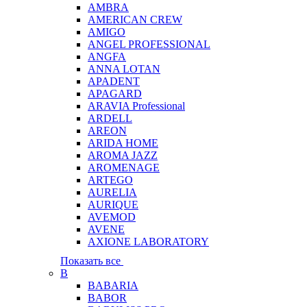
AMBRA
AMERICAN CREW
AMIGO
ANGEL PROFESSIONAL
ANGFA
ANNA LOTAN
APADENT
APAGARD
ARAVIA Professional
ARDELL
AREON
ARIDA HOME
AROMA JAZZ
AROMENAGE
ARTEGO
AURELIA
AURIQUE
AVEMOD
AVENE
AXIONE LABORATORY
Показать все
B
BABARIA
BABOR