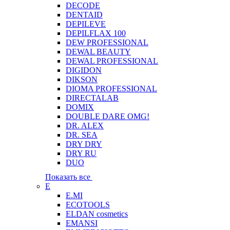
DECODE
DENTAID
DEPILEVE
DEPILFLAX 100
DEW PROFESSIONAL
DEWAL BEAUTY
DEWAL PROFESSIONAL
DIGIDON
DIKSON
DIOMA PROFESSIONAL
DIRECTALAB
DOMIX
DOUBLE DARE OMG!
DR. ALEX
DR. SEA
DRY DRY
DRY RU
DUO
Показать все
E
E.MI
ECOTOOLS
ELDAN cosmetics
EMANSI