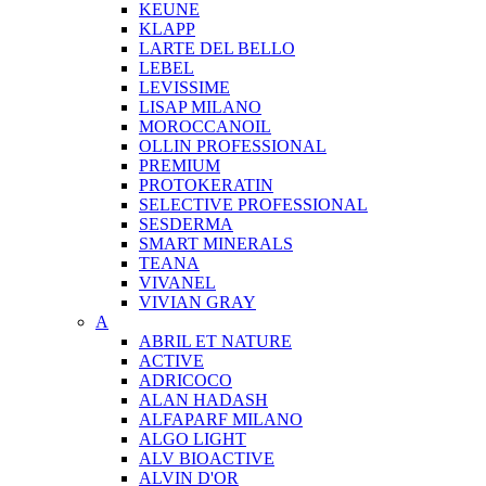
KEUNE
KLAPP
LARTE DEL BELLO
LEBEL
LEVISSIME
LISAP MILANO
MOROCCANOIL
OLLIN PROFESSIONAL
PREMIUM
PROTOKERATIN
SELECTIVE PROFESSIONAL
SESDERMA
SMART MINERALS
TEANA
VIVANEL
VIVIAN GRAY
A
ABRIL ET NATURE
ACTIVE
ADRICOCO
ALAN HADASH
ALFAPARF MILANO
ALGO LIGHT
ALV BIOACTIVE
ALVIN D'OR