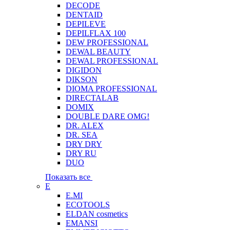
DECODE
DENTAID
DEPILEVE
DEPILFLAX 100
DEW PROFESSIONAL
DEWAL BEAUTY
DEWAL PROFESSIONAL
DIGIDON
DIKSON
DIOMA PROFESSIONAL
DIRECTALAB
DOMIX
DOUBLE DARE OMG!
DR. ALEX
DR. SEA
DRY DRY
DRY RU
DUO
Показать все
E
E.MI
ECOTOOLS
ELDAN cosmetics
EMANSI