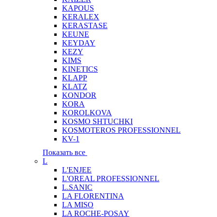
KAPOUS
KERALEX
KERASTASE
KEUNE
KEYDAY
KEZY
KIMS
KINETICS
KLAPP
KLATZ
KONDOR
KORA
KOROLKOVA
KOSMO SHTUCHKI
KOSMOTEROS PROFESSIONNEL
KV-1
Показать все
L
L'ENJEE
L'OREAL PROFESSIONNEL
L.SANIC
LA FLORENTINA
LA MISO
LA ROCHE-POSAY