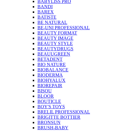
BABYLISS PRO
BANDI
BAREX
BATISTE
BE NATURAL
BE-UNI PROFESSIONAL
BEAUTY FORMAT
BEAUTY IMAGE
BEAUTY STYLE
BEAUTYDRUGS
BEAUUGREEN
BETADENT
BIO NATURE
BIOBALANCE
BIODERMA
BIOHYALUX
BIOREPAIR
BISOU
BLOOR
BOUTICLE
BOY'S TOYS
BRELIL PROFESSIONAL
BRIGITTE BOTTIER
BRONSUN
BRUSH-BABY