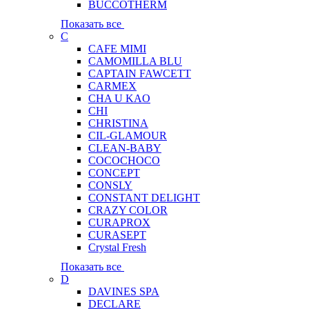
BUCCOTHERM
Показать все
C
CAFE MIMI
CAMOMILLA BLU
CAPTAIN FAWCETT
CARMEX
CHA U KAO
CHI
CHRISTINA
CIL-GLAMOUR
CLEAN-BABY
COCOCHOCO
CONCEPT
CONSLY
CONSTANT DELIGHT
CRAZY COLOR
CURAPROX
CURASEPT
Crystal Fresh
Показать все
D
DAVINES SPA
DECLARE