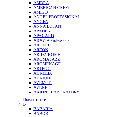
AMBRA
AMERICAN CREW
AMIGO
ANGEL PROFESSIONAL
ANGFA
ANNA LOTAN
APADENT
APAGARD
ARAVIA Professional
ARDELL
AREON
ARIDA HOME
AROMA JAZZ
AROMENAGE
ARTEGO
AURELIA
AURIQUE
AVEMOD
AVENE
AXIONE LABORATORY
Показать все
B
BABARIA
BABOR