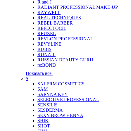
R and J
RADIANT PROFESSIONAL MAKE-UP
RAYWELL
REAL TECHNIQUES
REBEL BARBER
REFECTOCIL
REUZEL
REVLON PROFESSIONAL
REVYLINE
RUBIS
RUNAIL
RUSSIAN BEAUTY GURU
re:BOND
Показать все
S
SALERM COSMETICS
SAM
SARYNA KEY
SELECTIVE PROFESSIONAL
SENSILIS
SESDERMA
SEXY BROW HENNA
SHIK
SHOT