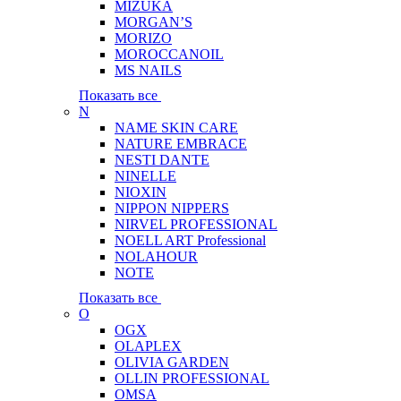
MIZUKA
MORGAN’S
MORIZO
MOROCCANOIL
MS NAILS
Показать все
N
NAME SKIN CARE
NATURE EMBRACE
NESTI DANTE
NINELLE
NIOXIN
NIPPON NIPPERS
NIRVEL PROFESSIONAL
NOELL ART Professional
NOLAHOUR
NOTE
Показать все
O
OGX
OLAPLEX
OLIVIA GARDEN
OLLIN PROFESSIONAL
OMSA