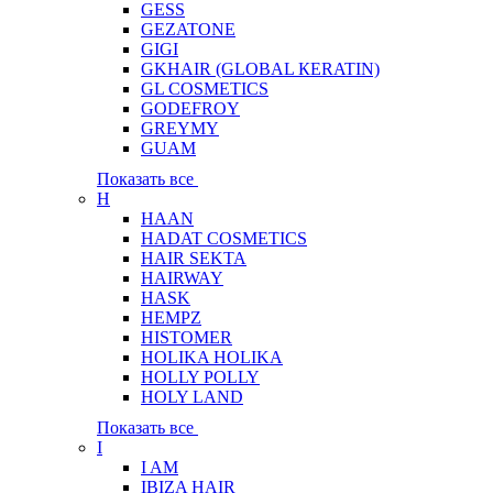
GESS
GEZATONE
GIGI
GKHAIR (GLOBAL КЕRATIN)
GL COSMETICS
GODEFROY
GREYMY
GUAM
Показать все
H
HAAN
HADAT COSMETICS
HAIR SEKTA
HAIRWAY
HASK
HEMPZ
HISTOMER
HOLIKA HOLIKA
HOLLY POLLY
HOLY LAND
Показать все
I
I AM
IBIZA HAIR