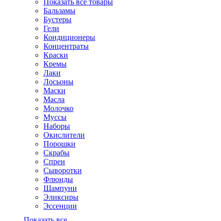
Показать все товары
Бальзамы
Бустеры
Гели
Кондиционеры
Концентраты
Краски
Кремы
Лаки
Лосьоны
Маски
Масла
Молочко
Муссы
Наборы
Окислители
Порошки
Скрабы
Спреи
Сыворотки
Флюиды
Шампуни
Эликсиры
Эссенции
Показать все