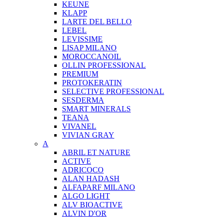
KEUNE
KLAPP
LARTE DEL BELLO
LEBEL
LEVISSIME
LISAP MILANO
MOROCCANOIL
OLLIN PROFESSIONAL
PREMIUM
PROTOKERATIN
SELECTIVE PROFESSIONAL
SESDERMA
SMART MINERALS
TEANA
VIVANEL
VIVIAN GRAY
A
ABRIL ET NATURE
ACTIVE
ADRICOCO
ALAN HADASH
ALFAPARF MILANO
ALGO LIGHT
ALV BIOACTIVE
ALVIN D'OR