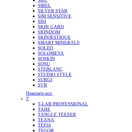
SHU
SIBEL
SILVER STAR
SIM SENSITIVE
SISI
SKIN GARD
SKINDOM
SKINJESTIQUE
SMART MINERALS
SOLEO
SOLOMEYA
SOSKIN
SOSU
STEBLANC
STUDIO STYLE
SURGI
SVR
Показать все
T
T-LAB PROFESSIONAL
TAHE
TANGLE TEEZER
TEANA
TEFIA
TEGOR