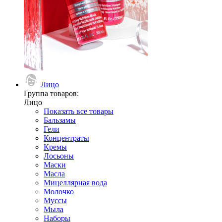
Лицо
Группа товаров:
Лицо
Показать все товары
Бальзамы
Гели
Концентраты
Кремы
Лосьоны
Маски
Масла
Мицеллярная вода
Молочко
Муссы
Мыла
Наборы