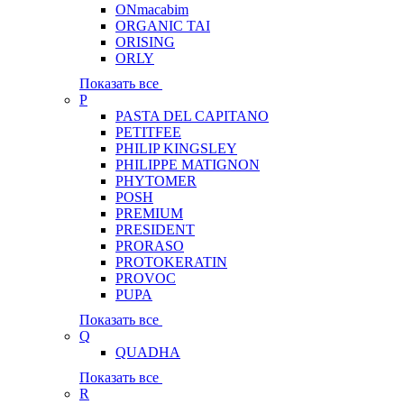
ONmacabim
ORGANIC TAI
ORISING
ORLY
Показать все
P
PASTA DEL CAPITANO
PETITFEE
PHILIP KINGSLEY
PHILIPPE MATIGNON
PHYTOMER
POSH
PREMIUM
PRESIDENT
PRORASO
PROTOKERATIN
PROVOC
PUPA
Показать все
Q
QUADHA
Показать все
R