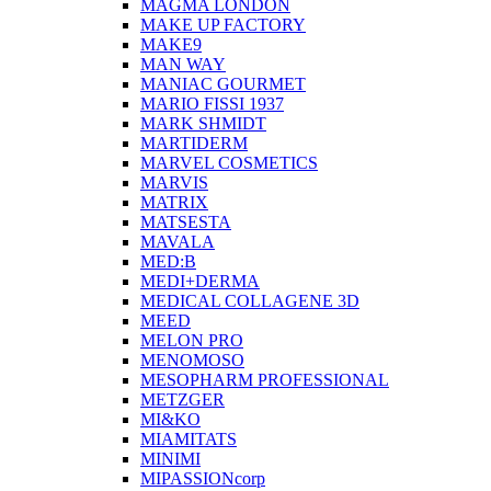
MAGMA LONDON
MAKE UP FACTORY
MAKE9
MAN WAY
MANIAC GOURMET
MARIO FISSI 1937
MARK SHMIDT
MARTIDERM
MARVEL COSMETICS
MARVIS
MATRIX
MATSESTA
MAVALA
MED:B
MEDI+DERMA
MEDICAL COLLAGENE 3D
MEED
MELON PRO
MENOMOSO
MESOPHARM PROFESSIONAL
METZGER
MI&KO
MIAMITATS
MINIMI
MIPASSIONcorp