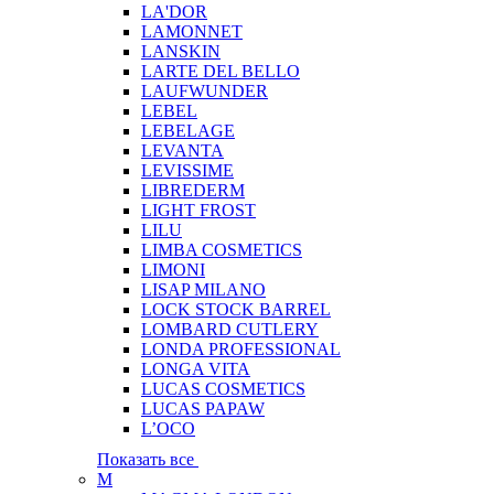
LA'DOR
LAMONNET
LANSKIN
LARTE DEL BELLO
LAUFWUNDER
LEBEL
LEBELAGE
LEVANTA
LEVISSIME
LIBREDERM
LIGHT FROST
LILU
LIMBA COSMETICS
LIMONI
LISAP MILANO
LOCK STOCK BARREL
LOMBARD CUTLERY
LONDA PROFESSIONAL
LONGA VITA
LUCAS COSMETICS
LUCAS PAPAW
L’OCO
Показать все
M