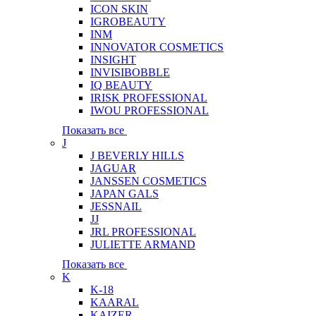
ICON SKIN
IGROBEAUTY
INM
INNOVATOR COSMETICS
INSIGHT
INVISIBOBBLE
IQ BEAUTY
IRISK PROFESSIONAL
IWOU PROFESSIONAL
Показать все
J
J BEVERLY HILLS
JAGUAR
JANSSEN COSMETICS
JAPAN GALS
JESSNAIL
JJ
JRL PROFESSIONAL
JULIETTE ARMAND
Показать все
K
K-18
KAARAL
KAIZER