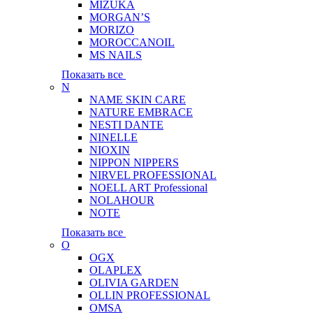
MIZUKA
MORGAN’S
MORIZO
MOROCCANOIL
MS NAILS
Показать все
N
NAME SKIN CARE
NATURE EMBRACE
NESTI DANTE
NINELLE
NIOXIN
NIPPON NIPPERS
NIRVEL PROFESSIONAL
NOELL ART Professional
NOLAHOUR
NOTE
Показать все
O
OGX
OLAPLEX
OLIVIA GARDEN
OLLIN PROFESSIONAL
OMSA