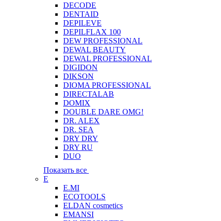
DECODE
DENTAID
DEPILEVE
DEPILFLAX 100
DEW PROFESSIONAL
DEWAL BEAUTY
DEWAL PROFESSIONAL
DIGIDON
DIKSON
DIOMA PROFESSIONAL
DIRECTALAB
DOMIX
DOUBLE DARE OMG!
DR. ALEX
DR. SEA
DRY DRY
DRY RU
DUO
Показать все
E
E.MI
ECOTOOLS
ELDAN cosmetics
EMANSI