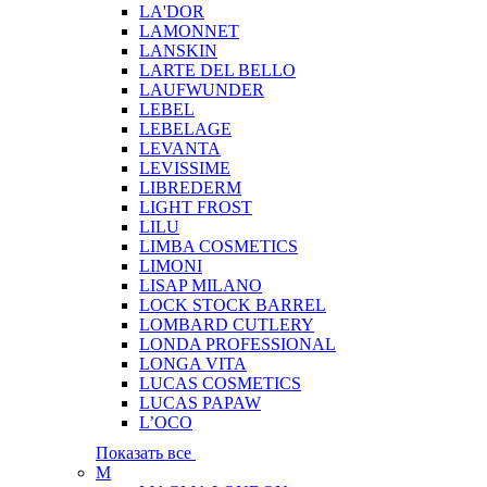
LA'DOR
LAMONNET
LANSKIN
LARTE DEL BELLO
LAUFWUNDER
LEBEL
LEBELAGE
LEVANTA
LEVISSIME
LIBREDERM
LIGHT FROST
LILU
LIMBA COSMETICS
LIMONI
LISAP MILANO
LOCK STOCK BARREL
LOMBARD CUTLERY
LONDA PROFESSIONAL
LONGA VITA
LUCAS COSMETICS
LUCAS PAPAW
L’OCO
Показать все
M