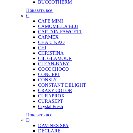
BUCCOTHERM
Показать все
C
CAFE MIMI
CAMOMILLA BLU
CAPTAIN FAWCETT
CARMEX
CHA U KAO
CHI
CHRISTINA
CIL-GLAMOUR
CLEAN-BABY
COCOCHOCO
CONCEPT
CONSLY
CONSTANT DELIGHT
CRAZY COLOR
CURAPROX
CURASEPT
Crystal Fresh
Показать все
D
DAVINES SPA
DECLARE