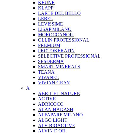
KEUNE
KLAPP
LARTE DEL BELLO
LEBEL
LEVISSIME
LISAP MILANO
MOROCCANOIL
OLLIN PROFESSIONAL
PREMIUM
PROTOKERATIN
SELECTIVE PROFESSIONAL
SESDERMA
SMART MINERALS
TEANA
VIVANEL
VIVIAN GRAY
A
ABRIL ET NATURE
ACTIVE
ADRICOCO
ALAN HADASH
ALFAPARF MILANO
ALGO LIGHT
ALV BIOACTIVE
ALVIN D'OR