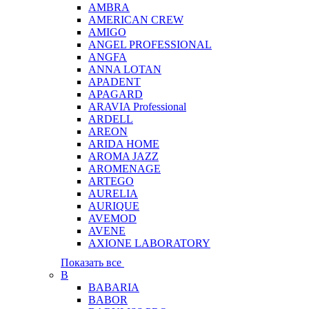
AMBRA
AMERICAN CREW
AMIGO
ANGEL PROFESSIONAL
ANGFA
ANNA LOTAN
APADENT
APAGARD
ARAVIA Professional
ARDELL
AREON
ARIDA HOME
AROMA JAZZ
AROMENAGE
ARTEGO
AURELIA
AURIQUE
AVEMOD
AVENE
AXIONE LABORATORY
Показать все
B
BABARIA
BABOR