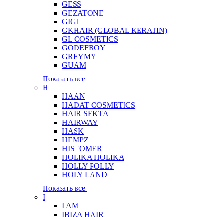
GESS
GEZATONE
GIGI
GKHAIR (GLOBAL КЕRATIN)
GL COSMETICS
GODEFROY
GREYMY
GUAM
Показать все
H
HAAN
HADAT COSMETICS
HAIR SEKTA
HAIRWAY
HASK
HEMPZ
HISTOMER
HOLIKA HOLIKA
HOLLY POLLY
HOLY LAND
Показать все
I
I AM
IBIZA HAIR