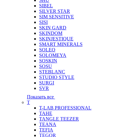
SHU
SIBEL
SILVER STAR
SIM SENSITIVE
SISI
SKIN GARD
SKINDOM
SKINJESTIQUE
SMART MINERALS
SOLEO
SOLOMEYA
SOSKIN
SOSU
STEBLANC
STUDIO STYLE
SURGI
SVR
Показать все
T
T-LAB PROFESSIONAL
TAHE
TANGLE TEEZER
TEANA
TEFIA
TEGOR