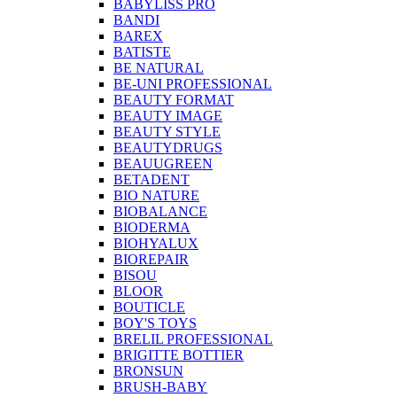
BABYLISS PRO
BANDI
BAREX
BATISTE
BE NATURAL
BE-UNI PROFESSIONAL
BEAUTY FORMAT
BEAUTY IMAGE
BEAUTY STYLE
BEAUTYDRUGS
BEAUUGREEN
BETADENT
BIO NATURE
BIOBALANCE
BIODERMA
BIOHYALUX
BIOREPAIR
BISOU
BLOOR
BOUTICLE
BOY'S TOYS
BRELIL PROFESSIONAL
BRIGITTE BOTTIER
BRONSUN
BRUSH-BABY