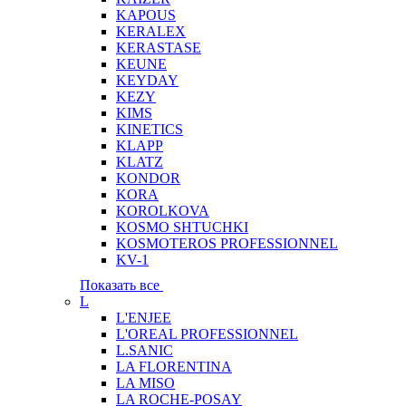
KAPOUS
KERALEX
KERASTASE
KEUNE
KEYDAY
KEZY
KIMS
KINETICS
KLAPP
KLATZ
KONDOR
KORA
KOROLKOVA
KOSMO SHTUCHKI
KOSMOTEROS PROFESSIONNEL
KV-1
Показать все
L
L'ENJEE
L'OREAL PROFESSIONNEL
L.SANIC
LA FLORENTINA
LA MISO
LA ROCHE-POSAY