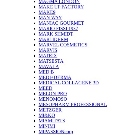
MAGMA LONDON
MAKE UP FACTORY
MAKE9
MAN WAY
MANIAC GOURMET
MARIO FISSI 1937
MARK SHMIDT
MARTIDERM
MARVEL COSMETICS
MARVIS
MATRIX
MATSESTA
MAVALA
MED:B
MEDI+DERMA
MEDICAL COLLAGENE 3D
MEED
MELON PRO
MENOMOSO
MESOPHARM PROFESSIONAL
METZGER
MI&KO
MIAMITATS
MINIMI
MIPASSIONcorp