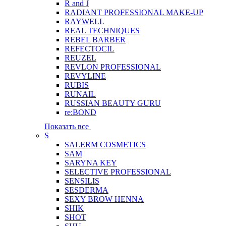
R and J
RADIANT PROFESSIONAL MAKE-UP
RAYWELL
REAL TECHNIQUES
REBEL BARBER
REFECTOCIL
REUZEL
REVLON PROFESSIONAL
REVYLINE
RUBIS
RUNAIL
RUSSIAN BEAUTY GURU
re:BOND
Показать все
S
SALERM COSMETICS
SAM
SARYNA KEY
SELECTIVE PROFESSIONAL
SENSILIS
SESDERMA
SEXY BROW HENNA
SHIK
SHOT