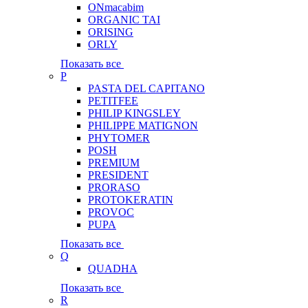
ONmacabim
ORGANIC TAI
ORISING
ORLY
Показать все
P
PASTA DEL CAPITANO
PETITFEE
PHILIP KINGSLEY
PHILIPPE MATIGNON
PHYTOMER
POSH
PREMIUM
PRESIDENT
PRORASO
PROTOKERATIN
PROVOC
PUPA
Показать все
Q
QUADHA
Показать все
R