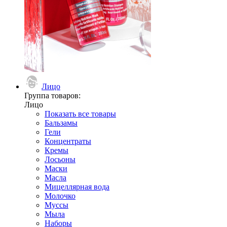
Лицо
Группа товаров:
Лицо
Показать все товары
Бальзамы
Гели
Концентраты
Кремы
Лосьоны
Маски
Масла
Мицеллярная вода
Молочко
Муссы
Мыла
Наборы