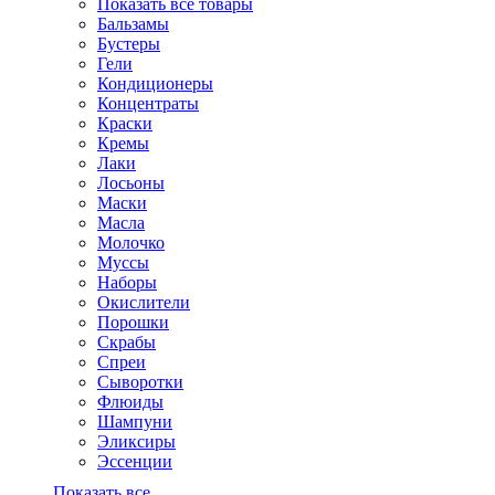
Показать все товары
Бальзамы
Бустеры
Гели
Кондиционеры
Концентраты
Краски
Кремы
Лаки
Лосьоны
Маски
Масла
Молочко
Муссы
Наборы
Окислители
Порошки
Скрабы
Спреи
Сыворотки
Флюиды
Шампуни
Эликсиры
Эссенции
Показать все