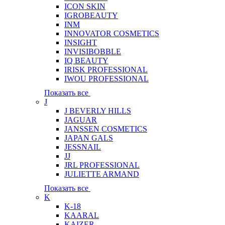
ICON SKIN
IGROBEAUTY
INM
INNOVATOR COSMETICS
INSIGHT
INVISIBOBBLE
IQ BEAUTY
IRISK PROFESSIONAL
IWOU PROFESSIONAL
Показать все
J
J BEVERLY HILLS
JAGUAR
JANSSEN COSMETICS
JAPAN GALS
JESSNAIL
JJ
JRL PROFESSIONAL
JULIETTE ARMAND
Показать все
K
K-18
KAARAL
KAIZER