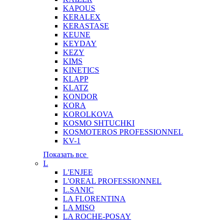
KAPOUS
KERALEX
KERASTASE
KEUNE
KEYDAY
KEZY
KIMS
KINETICS
KLAPP
KLATZ
KONDOR
KORA
KOROLKOVA
KOSMO SHTUCHKI
KOSMOTEROS PROFESSIONNEL
KV-1
Показать все
L
L'ENJEE
L'OREAL PROFESSIONNEL
L.SANIC
LA FLORENTINA
LA MISO
LA ROCHE-POSAY