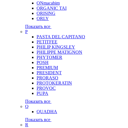
ONmacabim
ORGANIC TAI
ORISING
ORLY
Показать все
P
PASTA DEL CAPITANO
PETITFEE
PHILIP KINGSLEY
PHILIPPE MATIGNON
PHYTOMER
POSH
PREMIUM
PRESIDENT
PRORASO
PROTOKERATIN
PROVOC
PUPA
Показать все
Q
QUADHA
Показать все
R