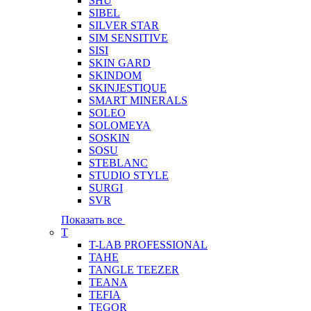
SHU
SIBEL
SILVER STAR
SIM SENSITIVE
SISI
SKIN GARD
SKINDOM
SKINJESTIQUE
SMART MINERALS
SOLEO
SOLOMEYA
SOSKIN
SOSU
STEBLANC
STUDIO STYLE
SURGI
SVR
Показать все
T
T-LAB PROFESSIONAL
TAHE
TANGLE TEEZER
TEANA
TEFIA
TEGOR