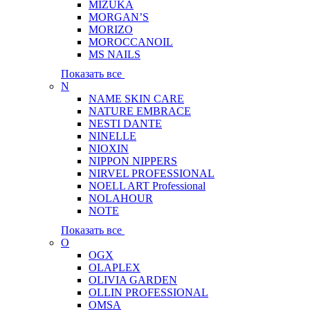
MIZUKA
MORGAN’S
MORIZO
MOROCCANOIL
MS NAILS
Показать все
N
NAME SKIN CARE
NATURE EMBRACE
NESTI DANTE
NINELLE
NIOXIN
NIPPON NIPPERS
NIRVEL PROFESSIONAL
NOELL ART Professional
NOLAHOUR
NOTE
Показать все
O
OGX
OLAPLEX
OLIVIA GARDEN
OLLIN PROFESSIONAL
OMSA