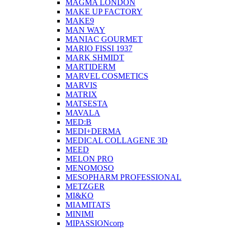
MAGMA LONDON
MAKE UP FACTORY
MAKE9
MAN WAY
MANIAC GOURMET
MARIO FISSI 1937
MARK SHMIDT
MARTIDERM
MARVEL COSMETICS
MARVIS
MATRIX
MATSESTA
MAVALA
MED:B
MEDI+DERMA
MEDICAL COLLAGENE 3D
MEED
MELON PRO
MENOMOSO
MESOPHARM PROFESSIONAL
METZGER
MI&KO
MIAMITATS
MINIMI
MIPASSIONcorp