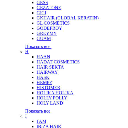
GESS
GEZATONE
GIGI
GKHAIR (GLOBAL КЕRATIN)
GL COSMETICS
GODEFROY
GREYMY
GUAM
Показать все
H
HAAN
HADAT COSMETICS
HAIR SEKTA
HAIRWAY
HASK
HEMPZ
HISTOMER
HOLIKA HOLIKA
HOLLY POLLY
HOLY LAND
Показать все
I
I AM
IBIZA HAIR