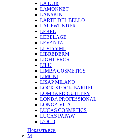
LA'DOR
LAMONNET
LANSKIN
LARTE DEL BELLO
LAUFWUNDER
LEBEL
LEBELAGE
LEVANTA
LEVISSIME
LIBREDERM
LIGHT FROST
LILU
LIMBA COSMETICS
LIMONI
LISAP MILANO
LOCK STOCK BARREL
LOMBARD CUTLERY
LONDA PROFESSIONAL
LONGA VITA
LUCAS COSMETICS
LUCAS PAPAW
L’OCO
Показать все
M