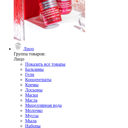
Лицо
Группа товаров:
Лицо
Показать все товары
Бальзамы
Гели
Концентраты
Кремы
Лосьоны
Маски
Масла
Мицеллярная вода
Молочко
Муссы
Мыла
Наборы