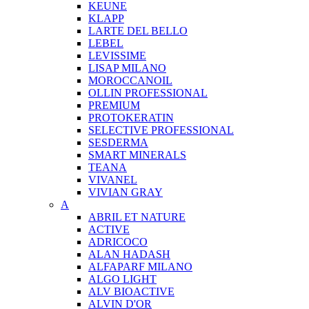
KEUNE
KLAPP
LARTE DEL BELLO
LEBEL
LEVISSIME
LISAP MILANO
MOROCCANOIL
OLLIN PROFESSIONAL
PREMIUM
PROTOKERATIN
SELECTIVE PROFESSIONAL
SESDERMA
SMART MINERALS
TEANA
VIVANEL
VIVIAN GRAY
A
ABRIL ET NATURE
ACTIVE
ADRICOCO
ALAN HADASH
ALFAPARF MILANO
ALGO LIGHT
ALV BIOACTIVE
ALVIN D'OR