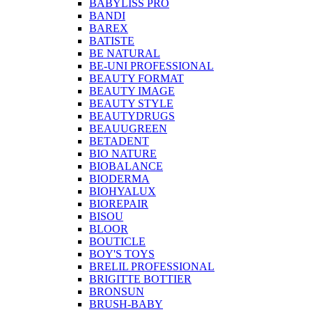
BABYLISS PRO
BANDI
BAREX
BATISTE
BE NATURAL
BE-UNI PROFESSIONAL
BEAUTY FORMAT
BEAUTY IMAGE
BEAUTY STYLE
BEAUTYDRUGS
BEAUUGREEN
BETADENT
BIO NATURE
BIOBALANCE
BIODERMA
BIOHYALUX
BIOREPAIR
BISOU
BLOOR
BOUTICLE
BOY'S TOYS
BRELIL PROFESSIONAL
BRIGITTE BOTTIER
BRONSUN
BRUSH-BABY