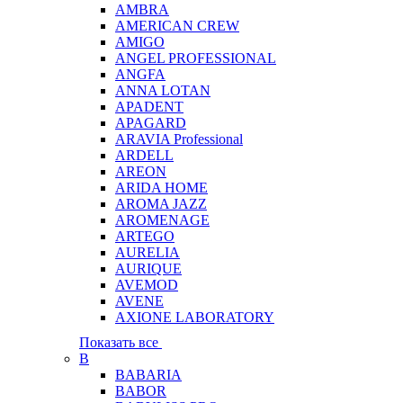
AMBRA
AMERICAN CREW
AMIGO
ANGEL PROFESSIONAL
ANGFA
ANNA LOTAN
APADENT
APAGARD
ARAVIA Professional
ARDELL
AREON
ARIDA HOME
AROMA JAZZ
AROMENAGE
ARTEGO
AURELIA
AURIQUE
AVEMOD
AVENE
AXIONE LABORATORY
Показать все
B
BABARIA
BABOR