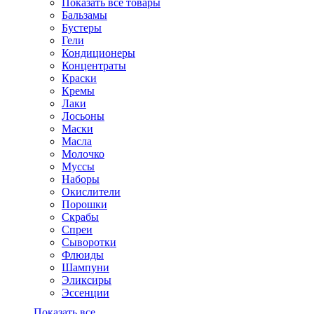
Показать все товары
Бальзамы
Бустеры
Гели
Кондиционеры
Концентраты
Краски
Кремы
Лаки
Лосьоны
Маски
Масла
Молочко
Муссы
Наборы
Окислители
Порошки
Скрабы
Спреи
Сыворотки
Флюиды
Шампуни
Эликсиры
Эссенции
Показать все