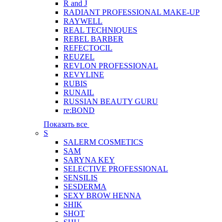
R and J
RADIANT PROFESSIONAL MAKE-UP
RAYWELL
REAL TECHNIQUES
REBEL BARBER
REFECTOCIL
REUZEL
REVLON PROFESSIONAL
REVYLINE
RUBIS
RUNAIL
RUSSIAN BEAUTY GURU
re:BOND
Показать все
S
SALERM COSMETICS
SAM
SARYNA KEY
SELECTIVE PROFESSIONAL
SENSILIS
SESDERMA
SEXY BROW HENNA
SHIK
SHOT