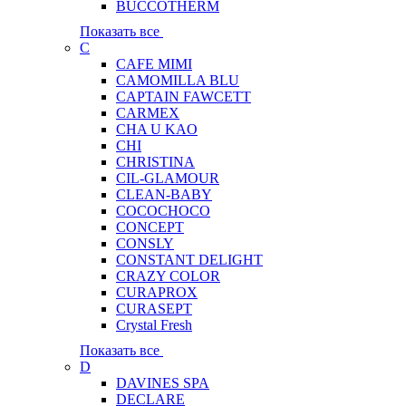
BUCCOTHERM
Показать все
C
CAFE MIMI
CAMOMILLA BLU
CAPTAIN FAWCETT
CARMEX
CHA U KAO
CHI
CHRISTINA
CIL-GLAMOUR
CLEAN-BABY
COCOCHOCO
CONCEPT
CONSLY
CONSTANT DELIGHT
CRAZY COLOR
CURAPROX
CURASEPT
Crystal Fresh
Показать все
D
DAVINES SPA
DECLARE