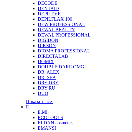
DECODE
DENTAID
DEPILEVE
DEPILFLAX 100
DEW PROFESSIONAL
DEWAL BEAUTY
DEWAL PROFESSIONAL
DIGIDON
DIKSON
DIOMA PROFESSIONAL
DIRECTALAB
DOMIX
DOUBLE DARE OMG!
DR. ALEX
DR. SEA
DRY DRY
DRY RU
DUO
Показать все
E
E.MI
ECOTOOLS
ELDAN cosmetics
EMANSI