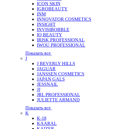
ICON SKIN
IGROBEAUTY
INM
INNOVATOR COSMETICS
INSIGHT
INVISIBOBBLE
IQ BEAUTY
IRISK PROFESSIONAL
IWOU PROFESSIONAL
Показать все
J
J BEVERLY HILLS
JAGUAR
JANSSEN COSMETICS
JAPAN GALS
JESSNAIL
JJ
JRL PROFESSIONAL
JULIETTE ARMAND
Показать все
K
K-18
KAARAL
KAIZER