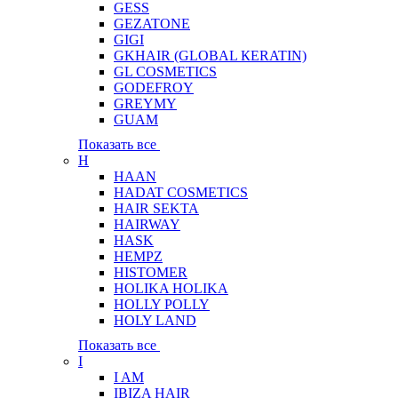
GESS
GEZATONE
GIGI
GKHAIR (GLOBAL КЕRATIN)
GL COSMETICS
GODEFROY
GREYMY
GUAM
Показать все
H
HAAN
HADAT COSMETICS
HAIR SEKTA
HAIRWAY
HASK
HEMPZ
HISTOMER
HOLIKA HOLIKA
HOLLY POLLY
HOLY LAND
Показать все
I
I AM
IBIZA HAIR