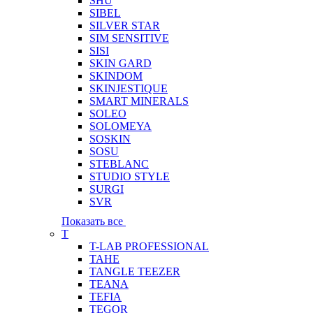
SHU
SIBEL
SILVER STAR
SIM SENSITIVE
SISI
SKIN GARD
SKINDOM
SKINJESTIQUE
SMART MINERALS
SOLEO
SOLOMEYA
SOSKIN
SOSU
STEBLANC
STUDIO STYLE
SURGI
SVR
Показать все
T
T-LAB PROFESSIONAL
TAHE
TANGLE TEEZER
TEANA
TEFIA
TEGOR