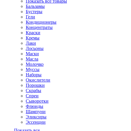
Показать все товары
Бальзамы
Бустеры
Гели
Кондиционеры
Концентраты
Краски
Кремы
Лаки
Лосьоны
Маски
Масла
Молочко
Муссы
Наборы
Окислители
Порошки
Скрабы
Спреи
Сыворотки
Флюиды
Шампуни
Эликсиры
Эссенции
Показать все