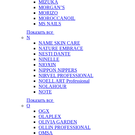
MIZUKA
MORGAN’S
MORIZO
MOROCCANOIL
MS NAILS
Показать все
N
NAME SKIN CARE
NATURE EMBRACE
NESTI DANTE
NINELLE
NIOXIN
NIPPON NIPPERS
NIRVEL PROFESSIONAL
NOELL ART Professional
NOLAHOUR
NOTE
Показать все
O
OGX
OLAPLEX
OLIVIA GARDEN
OLLIN PROFESSIONAL
OMSA