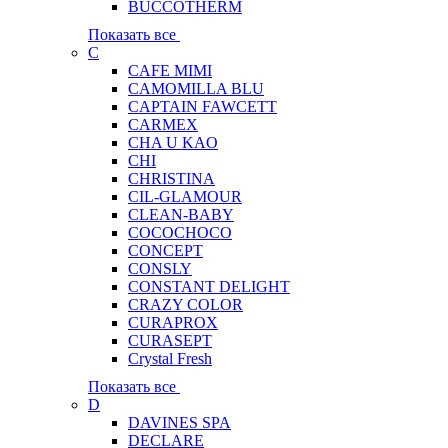
BUCCOTHERM
Показать все
C
CAFE MIMI
CAMOMILLA BLU
CAPTAIN FAWCETT
CARMEX
CHA U KAO
CHI
CHRISTINA
CIL-GLAMOUR
CLEAN-BABY
COCOCHOCO
CONCEPT
CONSLY
CONSTANT DELIGHT
CRAZY COLOR
CURAPROX
CURASEPT
Crystal Fresh
Показать все
D
DAVINES SPA
DECLARE