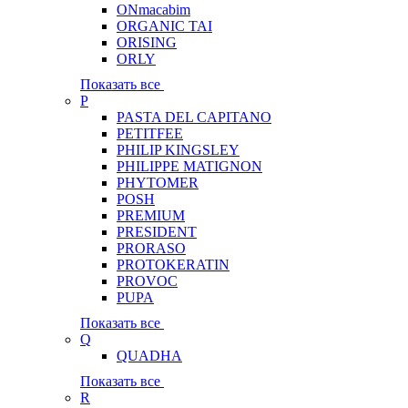
ONmacabim
ORGANIC TAI
ORISING
ORLY
Показать все
P
PASTA DEL CAPITANO
PETITFEE
PHILIP KINGSLEY
PHILIPPE MATIGNON
PHYTOMER
POSH
PREMIUM
PRESIDENT
PRORASO
PROTOKERATIN
PROVOC
PUPA
Показать все
Q
QUADHA
Показать все
R