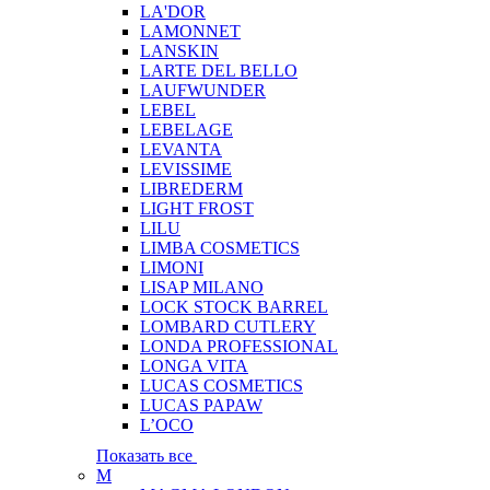
LA'DOR
LAMONNET
LANSKIN
LARTE DEL BELLO
LAUFWUNDER
LEBEL
LEBELAGE
LEVANTA
LEVISSIME
LIBREDERM
LIGHT FROST
LILU
LIMBA COSMETICS
LIMONI
LISAP MILANO
LOCK STOCK BARREL
LOMBARD CUTLERY
LONDA PROFESSIONAL
LONGA VITA
LUCAS COSMETICS
LUCAS PAPAW
L’OCO
Показать все
M