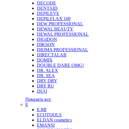
DECODE
DENTAID
DEPILEVE
DEPILFLAX 100
DEW PROFESSIONAL
DEWAL BEAUTY
DEWAL PROFESSIONAL
DIGIDON
DIKSON
DIOMA PROFESSIONAL
DIRECTALAB
DOMIX
DOUBLE DARE OMG!
DR. ALEX
DR. SEA
DRY DRY
DRY RU
DUO
Показать все
E
E.MI
ECOTOOLS
ELDAN cosmetics
EMANSI