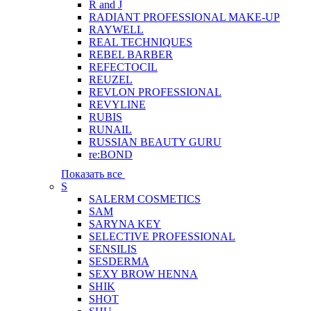
R and J
RADIANT PROFESSIONAL MAKE-UP
RAYWELL
REAL TECHNIQUES
REBEL BARBER
REFECTOCIL
REUZEL
REVLON PROFESSIONAL
REVYLINE
RUBIS
RUNAIL
RUSSIAN BEAUTY GURU
re:BOND
Показать все
S
SALERM COSMETICS
SAM
SARYNA KEY
SELECTIVE PROFESSIONAL
SENSILIS
SESDERMA
SEXY BROW HENNA
SHIK
SHOT