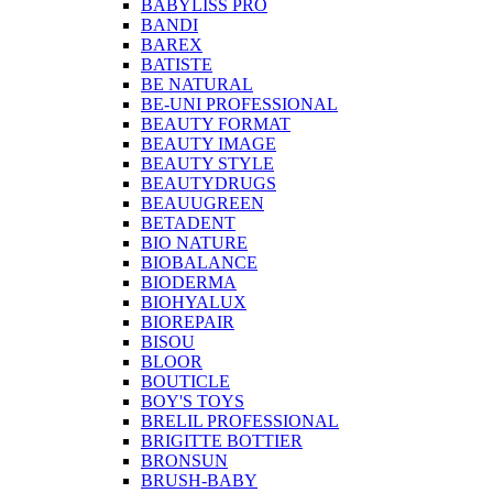
BABYLISS PRO
BANDI
BAREX
BATISTE
BE NATURAL
BE-UNI PROFESSIONAL
BEAUTY FORMAT
BEAUTY IMAGE
BEAUTY STYLE
BEAUTYDRUGS
BEAUUGREEN
BETADENT
BIO NATURE
BIOBALANCE
BIODERMA
BIOHYALUX
BIOREPAIR
BISOU
BLOOR
BOUTICLE
BOY'S TOYS
BRELIL PROFESSIONAL
BRIGITTE BOTTIER
BRONSUN
BRUSH-BABY