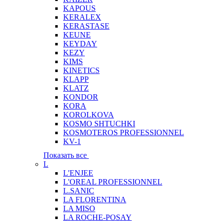
KAPOUS
KERALEX
KERASTASE
KEUNE
KEYDAY
KEZY
KIMS
KINETICS
KLAPP
KLATZ
KONDOR
KORA
KOROLKOVA
KOSMO SHTUCHKI
KOSMOTEROS PROFESSIONNEL
KV-1
Показать все
L
L'ENJEE
L'OREAL PROFESSIONNEL
L.SANIC
LA FLORENTINA
LA MISO
LA ROCHE-POSAY