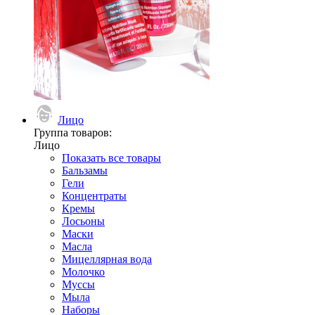
Лицо
Группа товаров:
Лицо
Показать все товары
Бальзамы
Гели
Концентраты
Кремы
Лосьоны
Маски
Масла
Мицеллярная вода
Молочко
Муссы
Мыла
Наборы