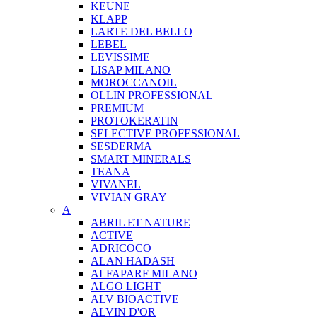
KEUNE
KLAPP
LARTE DEL BELLO
LEBEL
LEVISSIME
LISAP MILANO
MOROCCANOIL
OLLIN PROFESSIONAL
PREMIUM
PROTOKERATIN
SELECTIVE PROFESSIONAL
SESDERMA
SMART MINERALS
TEANA
VIVANEL
VIVIAN GRAY
A
ABRIL ET NATURE
ACTIVE
ADRICOCO
ALAN HADASH
ALFAPARF MILANO
ALGO LIGHT
ALV BIOACTIVE
ALVIN D'OR