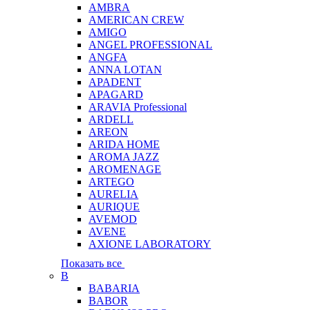
AMBRA
AMERICAN CREW
AMIGO
ANGEL PROFESSIONAL
ANGFA
ANNA LOTAN
APADENT
APAGARD
ARAVIA Professional
ARDELL
AREON
ARIDA HOME
AROMA JAZZ
AROMENAGE
ARTEGO
AURELIA
AURIQUE
AVEMOD
AVENE
AXIONE LABORATORY
Показать все
B
BABARIA
BABOR