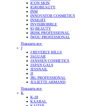
ICON SKIN
IGROBEAUTY
INM
INNOVATOR COSMETICS
INSIGHT
INVISIBOBBLE
IQ BEAUTY
IRISK PROFESSIONAL
IWOU PROFESSIONAL
Показать все
J
J BEVERLY HILLS
JAGUAR
JANSSEN COSMETICS
JAPAN GALS
JESSNAIL
JJ
JRL PROFESSIONAL
JULIETTE ARMAND
Показать все
K
K-18
KAARAL
KAIZER