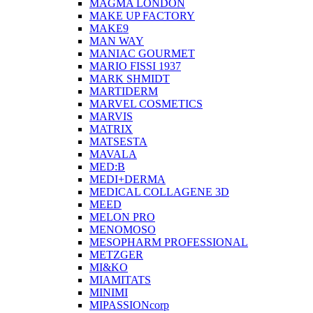
MAGMA LONDON
MAKE UP FACTORY
MAKE9
MAN WAY
MANIAC GOURMET
MARIO FISSI 1937
MARK SHMIDT
MARTIDERM
MARVEL COSMETICS
MARVIS
MATRIX
MATSESTA
MAVALA
MED:B
MEDI+DERMA
MEDICAL COLLAGENE 3D
MEED
MELON PRO
MENOMOSO
MESOPHARM PROFESSIONAL
METZGER
MI&KO
MIAMITATS
MINIMI
MIPASSIONcorp