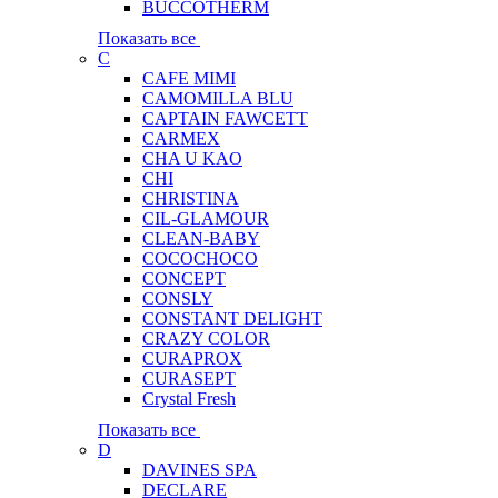
BUCCOTHERM
Показать все
C
CAFE MIMI
CAMOMILLA BLU
CAPTAIN FAWCETT
CARMEX
CHA U KAO
CHI
CHRISTINA
CIL-GLAMOUR
CLEAN-BABY
COCOCHOCO
CONCEPT
CONSLY
CONSTANT DELIGHT
CRAZY COLOR
CURAPROX
CURASEPT
Crystal Fresh
Показать все
D
DAVINES SPA
DECLARE