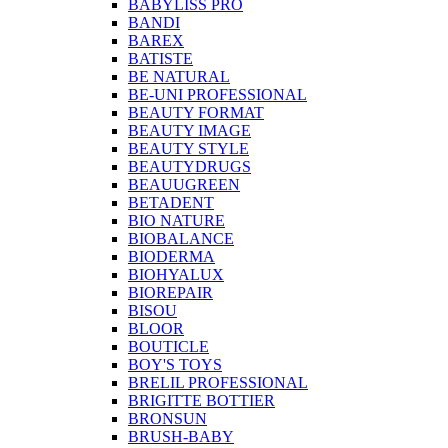
BABYLISS PRO
BANDI
BAREX
BATISTE
BE NATURAL
BE-UNI PROFESSIONAL
BEAUTY FORMAT
BEAUTY IMAGE
BEAUTY STYLE
BEAUTYDRUGS
BEAUUGREEN
BETADENT
BIO NATURE
BIOBALANCE
BIODERMA
BIOHYALUX
BIOREPAIR
BISOU
BLOOR
BOUTICLE
BOY'S TOYS
BRELIL PROFESSIONAL
BRIGITTE BOTTIER
BRONSUN
BRUSH-BABY