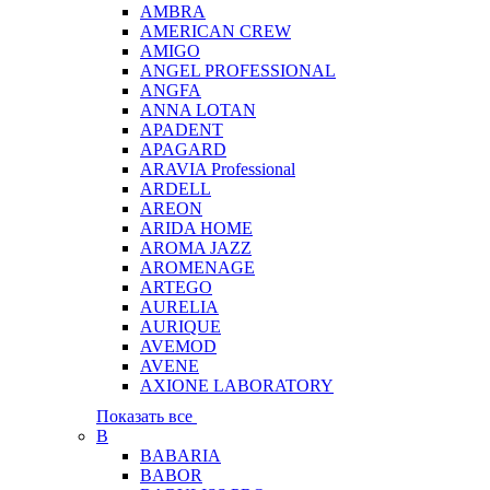
AMBRA
AMERICAN CREW
AMIGO
ANGEL PROFESSIONAL
ANGFA
ANNA LOTAN
APADENT
APAGARD
ARAVIA Professional
ARDELL
AREON
ARIDA HOME
AROMA JAZZ
AROMENAGE
ARTEGO
AURELIA
AURIQUE
AVEMOD
AVENE
AXIONE LABORATORY
Показать все
B
BABARIA
BABOR