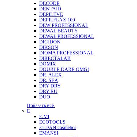
DECODE
DENTAID
DEPILEVE
DEPILFLAX 100
DEW PROFESSIONAL
DEWAL BEAUTY
DEWAL PROFESSIONAL
DIGIDON
DIKSON
DIOMA PROFESSIONAL
DIRECTALAB
DOMIX
DOUBLE DARE OMG!
DR. ALEX
DR. SEA
DRY DRY
DRY RU
DUO
Показать все
E
E.MI
ECOTOOLS
ELDAN cosmetics
EMANSI