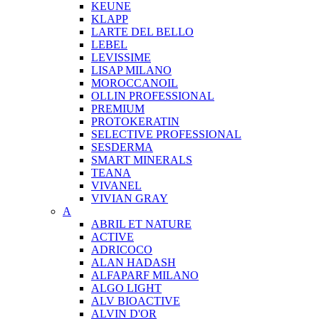
KEUNE
KLAPP
LARTE DEL BELLO
LEBEL
LEVISSIME
LISAP MILANO
MOROCCANOIL
OLLIN PROFESSIONAL
PREMIUM
PROTOKERATIN
SELECTIVE PROFESSIONAL
SESDERMA
SMART MINERALS
TEANA
VIVANEL
VIVIAN GRAY
A
ABRIL ET NATURE
ACTIVE
ADRICOCO
ALAN HADASH
ALFAPARF MILANO
ALGO LIGHT
ALV BIOACTIVE
ALVIN D'OR