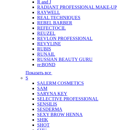
R and J
RADIANT PROFESSIONAL MAKE-UP
RAYWELL
REAL TECHNIQUES
REBEL BARBER
REFECTOCIL
REUZEL
REVLON PROFESSIONAL
REVYLINE
RUBIS
RUNAIL
RUSSIAN BEAUTY GURU
re:BOND
Показать все
S
SALERM COSMETICS
SAM
SARYNA KEY
SELECTIVE PROFESSIONAL
SENSILIS
SESDERMA
SEXY BROW HENNA
SHIK
SHOT