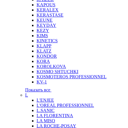
KAPOUS
KERALEX
KERASTASE
KEUNE
KEYDAY
KEZY
KIMS
KINETICS
KLAPP
KLATZ
KONDOR
KORA
KOROLKOVA
KOSMO SHTUCHKI
KOSMOTEROS PROFESSIONNEL
KV-1
Показать все
L
L'ENJEE
L'OREAL PROFESSIONNEL
L.SANIC
LA FLORENTINA
LA MISO
LA ROCHE-POSAY