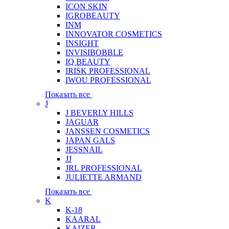
ICON SKIN
IGROBEAUTY
INM
INNOVATOR COSMETICS
INSIGHT
INVISIBOBBLE
IQ BEAUTY
IRISK PROFESSIONAL
IWOU PROFESSIONAL
Показать все
J
J BEVERLY HILLS
JAGUAR
JANSSEN COSMETICS
JAPAN GALS
JESSNAIL
JJ
JRL PROFESSIONAL
JULIETTE ARMAND
Показать все
K
K-18
KAARAL
KAIZER