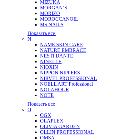
MIZUKA
MORGAN’S
MORIZO
MOROCCANOIL
MS NAILS
Показать все
N
NAME SKIN CARE
NATURE EMBRACE
NESTI DANTE
NINELLE
NIOXIN
NIPPON NIPPERS
NIRVEL PROFESSIONAL
NOELL ART Professional
NOLAHOUR
NOTE
Показать все
O
OGX
OLAPLEX
OLIVIA GARDEN
OLLIN PROFESSIONAL
OMSA