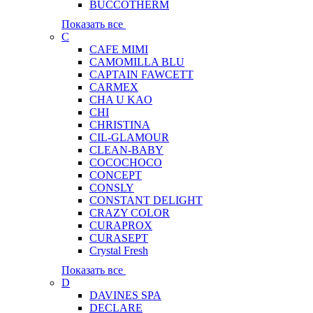
BUCCOTHERM
Показать все
C
CAFE MIMI
CAMOMILLA BLU
CAPTAIN FAWCETT
CARMEX
CHA U KAO
CHI
CHRISTINA
CIL-GLAMOUR
CLEAN-BABY
COCOCHOCO
CONCEPT
CONSLY
CONSTANT DELIGHT
CRAZY COLOR
CURAPROX
CURASEPT
Crystal Fresh
Показать все
D
DAVINES SPA
DECLARE