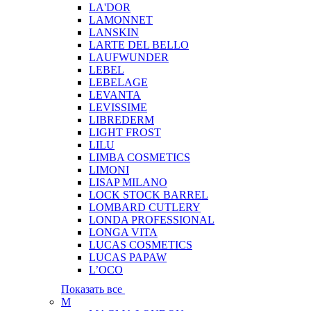
LA'DOR
LAMONNET
LANSKIN
LARTE DEL BELLO
LAUFWUNDER
LEBEL
LEBELAGE
LEVANTA
LEVISSIME
LIBREDERM
LIGHT FROST
LILU
LIMBA COSMETICS
LIMONI
LISAP MILANO
LOCK STOCK BARREL
LOMBARD CUTLERY
LONDA PROFESSIONAL
LONGA VITA
LUCAS COSMETICS
LUCAS PAPAW
L’OCO
Показать все
M