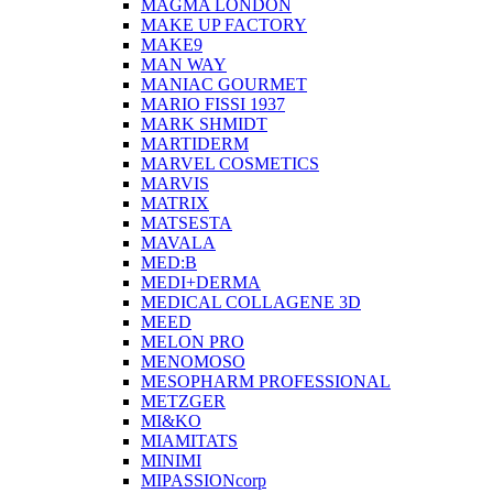
MAGMA LONDON
MAKE UP FACTORY
MAKE9
MAN WAY
MANIAC GOURMET
MARIO FISSI 1937
MARK SHMIDT
MARTIDERM
MARVEL COSMETICS
MARVIS
MATRIX
MATSESTA
MAVALA
MED:B
MEDI+DERMA
MEDICAL COLLAGENE 3D
MEED
MELON PRO
MENOMOSO
MESOPHARM PROFESSIONAL
METZGER
MI&KO
MIAMITATS
MINIMI
MIPASSIONcorp