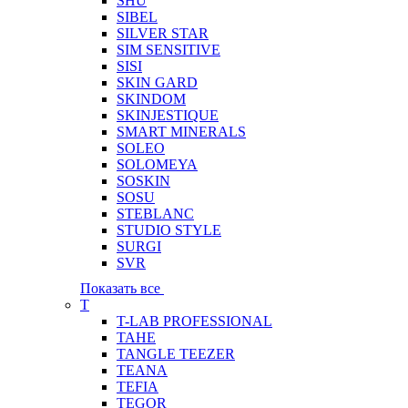
SHU
SIBEL
SILVER STAR
SIM SENSITIVE
SISI
SKIN GARD
SKINDOM
SKINJESTIQUE
SMART MINERALS
SOLEO
SOLOMEYA
SOSKIN
SOSU
STEBLANC
STUDIO STYLE
SURGI
SVR
Показать все
T
T-LAB PROFESSIONAL
TAHE
TANGLE TEEZER
TEANA
TEFIA
TEGOR