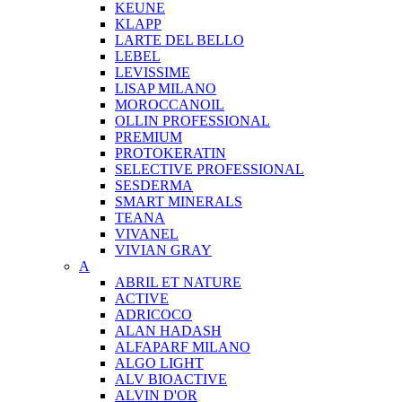
KEUNE
KLAPP
LARTE DEL BELLO
LEBEL
LEVISSIME
LISAP MILANO
MOROCCANOIL
OLLIN PROFESSIONAL
PREMIUM
PROTOKERATIN
SELECTIVE PROFESSIONAL
SESDERMA
SMART MINERALS
TEANA
VIVANEL
VIVIAN GRAY
A
ABRIL ET NATURE
ACTIVE
ADRICOCO
ALAN HADASH
ALFAPARF MILANO
ALGO LIGHT
ALV BIOACTIVE
ALVIN D'OR