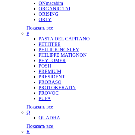
ONmacabim
ORGANIC TAI
ORISING
ORLY
Показать все
P
PASTA DEL CAPITANO
PETITFEE
PHILIP KINGSLEY
PHILIPPE MATIGNON
PHYTOMER
POSH
PREMIUM
PRESIDENT
PRORASO
PROTOKERATIN
PROVOC
PUPA
Показать все
Q
QUADHA
Показать все
R