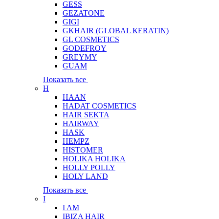
GESS
GEZATONE
GIGI
GKHAIR (GLOBAL КЕRATIN)
GL COSMETICS
GODEFROY
GREYMY
GUAM
Показать все
H
HAAN
HADAT COSMETICS
HAIR SEKTA
HAIRWAY
HASK
HEMPZ
HISTOMER
HOLIKA HOLIKA
HOLLY POLLY
HOLY LAND
Показать все
I
I AM
IBIZA HAIR