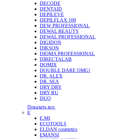
DECODE
DENTAID
DEPILEVE
DEPILFLAX 100
DEW PROFESSIONAL
DEWAL BEAUTY
DEWAL PROFESSIONAL
DIGIDON
DIKSON
DIOMA PROFESSIONAL
DIRECTALAB
DOMIX
DOUBLE DARE OMG!
DR. ALEX
DR. SEA
DRY DRY
DRY RU
DUO
Показать все
E
E.MI
ECOTOOLS
ELDAN cosmetics
EMANSI