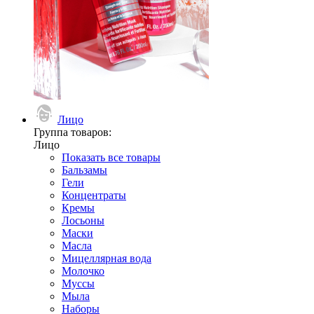
Лицо
Группа товаров:
Лицо
Показать все товары
Бальзамы
Гели
Концентраты
Кремы
Лосьоны
Маски
Масла
Мицеллярная вода
Молочко
Муссы
Мыла
Наборы