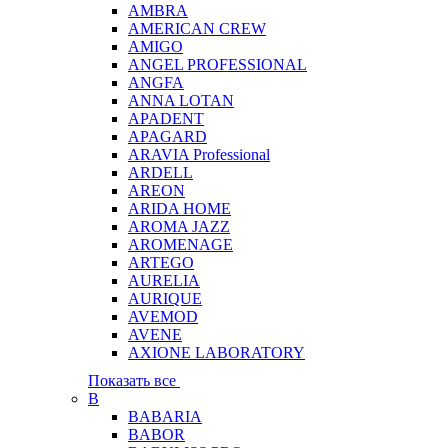
AMBRA
AMERICAN CREW
AMIGO
ANGEL PROFESSIONAL
ANGFA
ANNA LOTAN
APADENT
APAGARD
ARAVIA Professional
ARDELL
AREON
ARIDA HOME
AROMA JAZZ
AROMENAGE
ARTEGO
AURELIA
AURIQUE
AVEMOD
AVENE
AXIONE LABORATORY
Показать все
B
BABARIA
BABOR