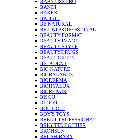
BABYLISS PRO
BANDI
BAREX
BATISTE
BE NATURAL
BE-UNI PROFESSIONAL
BEAUTY FORMAT
BEAUTY IMAGE
BEAUTY STYLE
BEAUTYDRUGS
BEAUUGREEN
BETADENT
BIO NATURE
BIOBALANCE
BIODERMA
BIOHYALUX
BIOREPAIR
BISOU
BLOOR
BOUTICLE
BOY'S TOYS
BRELIL PROFESSIONAL
BRIGITTE BOTTIER
BRONSUN
BRUSH-BABY