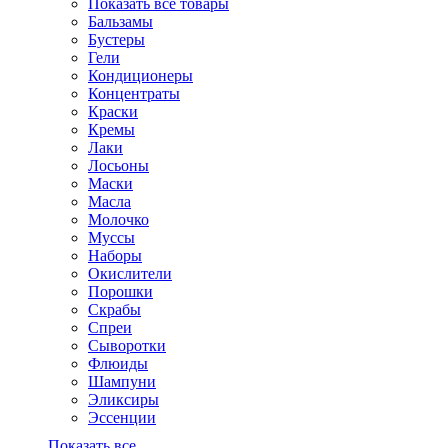
Показать все товары
Бальзамы
Бустеры
Гели
Кондиционеры
Концентраты
Краски
Кремы
Лаки
Лосьоны
Маски
Масла
Молочко
Муссы
Наборы
Окислители
Порошки
Скрабы
Спреи
Сыворотки
Флюиды
Шампуни
Эликсиры
Эссенции
Показать все