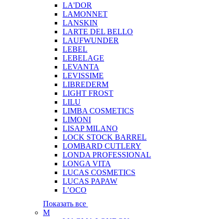
LA'DOR
LAMONNET
LANSKIN
LARTE DEL BELLO
LAUFWUNDER
LEBEL
LEBELAGE
LEVANTA
LEVISSIME
LIBREDERM
LIGHT FROST
LILU
LIMBA COSMETICS
LIMONI
LISAP MILANO
LOCK STOCK BARREL
LOMBARD CUTLERY
LONDA PROFESSIONAL
LONGA VITA
LUCAS COSMETICS
LUCAS PAPAW
L’OCO
Показать все
M