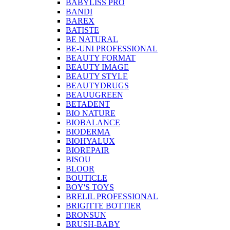
BABYLISS PRO
BANDI
BAREX
BATISTE
BE NATURAL
BE-UNI PROFESSIONAL
BEAUTY FORMAT
BEAUTY IMAGE
BEAUTY STYLE
BEAUTYDRUGS
BEAUUGREEN
BETADENT
BIO NATURE
BIOBALANCE
BIODERMA
BIOHYALUX
BIOREPAIR
BISOU
BLOOR
BOUTICLE
BOY'S TOYS
BRELIL PROFESSIONAL
BRIGITTE BOTTIER
BRONSUN
BRUSH-BABY