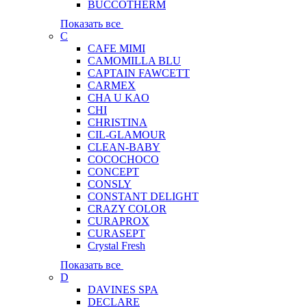
BUCCOTHERM
Показать все
C
CAFE MIMI
CAMOMILLA BLU
CAPTAIN FAWCETT
CARMEX
CHA U KAO
CHI
CHRISTINA
CIL-GLAMOUR
CLEAN-BABY
COCOCHOCO
CONCEPT
CONSLY
CONSTANT DELIGHT
CRAZY COLOR
CURAPROX
CURASEPT
Crystal Fresh
Показать все
D
DAVINES SPA
DECLARE