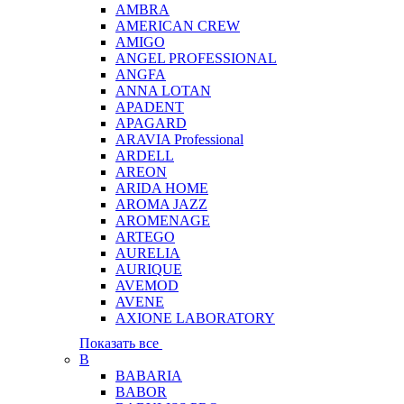
AMBRA
AMERICAN CREW
AMIGO
ANGEL PROFESSIONAL
ANGFA
ANNA LOTAN
APADENT
APAGARD
ARAVIA Professional
ARDELL
AREON
ARIDA HOME
AROMA JAZZ
AROMENAGE
ARTEGO
AURELIA
AURIQUE
AVEMOD
AVENE
AXIONE LABORATORY
Показать все
B
BABARIA
BABOR