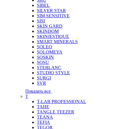
SHU
SIBEL
SILVER STAR
SIM SENSITIVE
SISI
SKIN GARD
SKINDOM
SKINJESTIQUE
SMART MINERALS
SOLEO
SOLOMEYA
SOSKIN
SOSU
STEBLANC
STUDIO STYLE
SURGI
SVR
Показать все
T
T-LAB PROFESSIONAL
TAHE
TANGLE TEEZER
TEANA
TEFIA
TEGOR