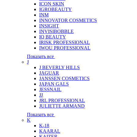
ICON SKIN
IGROBEAUTY
INM
INNOVATOR COSMETICS
INSIGHT
INVISIBOBBLE
IQ BEAUTY
IRISK PROFESSIONAL
IWOU PROFESSIONAL
Показать все
J
J BEVERLY HILLS
JAGUAR
JANSSEN COSMETICS
JAPAN GALS
JESSNAIL
JJ
JRL PROFESSIONAL
JULIETTE ARMAND
Показать все
K
K-18
KAARAL
KAIZER