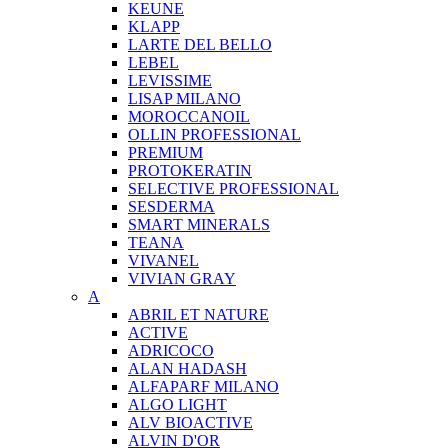
KEUNE
KLAPP
LARTE DEL BELLO
LEBEL
LEVISSIME
LISAP MILANO
MOROCCANOIL
OLLIN PROFESSIONAL
PREMIUM
PROTOKERATIN
SELECTIVE PROFESSIONAL
SESDERMA
SMART MINERALS
TEANA
VIVANEL
VIVIAN GRAY
A
ABRIL ET NATURE
ACTIVE
ADRICOCO
ALAN HADASH
ALFAPARF MILANO
ALGO LIGHT
ALV BIOACTIVE
ALVIN D'OR