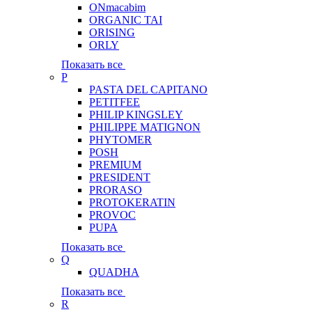
ONmacabim
ORGANIC TAI
ORISING
ORLY
Показать все
P
PASTA DEL CAPITANO
PETITFEE
PHILIP KINGSLEY
PHILIPPE MATIGNON
PHYTOMER
POSH
PREMIUM
PRESIDENT
PRORASO
PROTOKERATIN
PROVOC
PUPA
Показать все
Q
QUADHA
Показать все
R