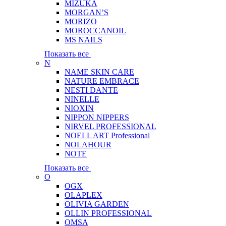
MIZUKA
MORGAN’S
MORIZO
MOROCCANOIL
MS NAILS
Показать все
N
NAME SKIN CARE
NATURE EMBRACE
NESTI DANTE
NINELLE
NIOXIN
NIPPON NIPPERS
NIRVEL PROFESSIONAL
NOELL ART Professional
NOLAHOUR
NOTE
Показать все
O
OGX
OLAPLEX
OLIVIA GARDEN
OLLIN PROFESSIONAL
OMSA