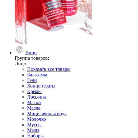
Лицо
Группа товаров:
Лицо
Показать все товары
Бальзамы
Гели
Концентраты
Кремы
Лосьоны
Маски
Масла
Мицеллярная вода
Молочко
Муссы
Мыла
Наборы