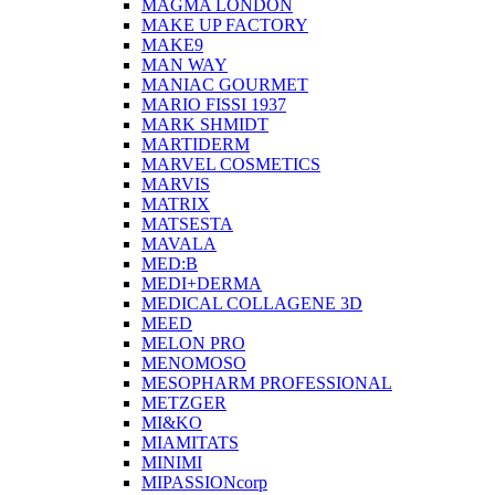
MAGMA LONDON
MAKE UP FACTORY
MAKE9
MAN WAY
MANIAC GOURMET
MARIO FISSI 1937
MARK SHMIDT
MARTIDERM
MARVEL COSMETICS
MARVIS
MATRIX
MATSESTA
MAVALA
MED:B
MEDI+DERMA
MEDICAL COLLAGENE 3D
MEED
MELON PRO
MENOMOSO
MESOPHARM PROFESSIONAL
METZGER
MI&KO
MIAMITATS
MINIMI
MIPASSIONcorp