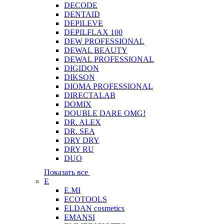
DECODE
DENTAID
DEPILEVE
DEPILFLAX 100
DEW PROFESSIONAL
DEWAL BEAUTY
DEWAL PROFESSIONAL
DIGIDON
DIKSON
DIOMA PROFESSIONAL
DIRECTALAB
DOMIX
DOUBLE DARE OMG!
DR. ALEX
DR. SEA
DRY DRY
DRY RU
DUO
Показать все
E
E.MI
ECOTOOLS
ELDAN cosmetics
EMANSI