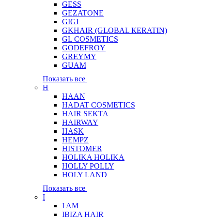
GESS
GEZATONE
GIGI
GKHAIR (GLOBAL КЕRATIN)
GL COSMETICS
GODEFROY
GREYMY
GUAM
Показать все
H
HAAN
HADAT COSMETICS
HAIR SEKTA
HAIRWAY
HASK
HEMPZ
HISTOMER
HOLIKA HOLIKA
HOLLY POLLY
HOLY LAND
Показать все
I
I AM
IBIZA HAIR