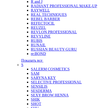
R and J
RADIANT PROFESSIONAL MAKE-UP
RAYWELL
REAL TECHNIQUES
REBEL BARBER
REFECTOCIL
REUZEL
REVLON PROFESSIONAL
REVYLINE
RUBIS
RUNAIL
RUSSIAN BEAUTY GURU
re:BOND
Показать все
S
SALERM COSMETICS
SAM
SARYNA KEY
SELECTIVE PROFESSIONAL
SENSILIS
SESDERMA
SEXY BROW HENNA
SHIK
SHOT