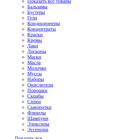
Показать все товары
Бальзамы
Бустеры
Гели
Кондиционеры
Концентраты
Краски
Кремы
Лаки
Лосьоны
Маски
Масла
Молочко
Муссы
Наборы
Окислители
Порошки
Скрабы
Спреи
Сыворотки
Флюиды
Шампуни
Эликсиры
Эссенции
Показать все