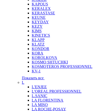
KAPOUS
KERALEX
KERASTASE
KEUNE
KEYDAY
KEZY
KIMS
KINETICS
KLAPP
KLATZ
KONDOR
KORA
KOROLKOVA
KOSMO SHTUCHKI
KOSMOTEROS PROFESSIONNEL
KV-1
Показать все
L
L'ENJEE
L'OREAL PROFESSIONNEL
L.SANIC
LA FLORENTINA
LA MISO
LA ROCHE-POSAY