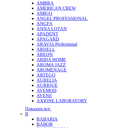
AMBRA
AMERICAN CREW
AMIGO
ANGEL PROFESSIONAL
ANGFA
ANNA LOTAN
APADENT
APAGARD
ARAVIA Professional
ARDELL
AREON
ARIDA HOME
AROMA JAZZ
AROMENAGE
ARTEGO
AURELIA
AURIQUE
AVEMOD
AVENE
AXIONE LABORATORY
Показать все
B
BABARIA
BABOR