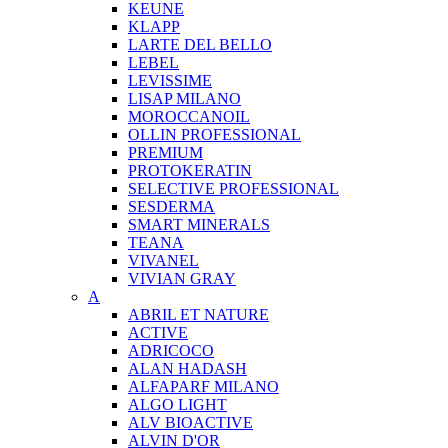
KEUNE
KLAPP
LARTE DEL BELLO
LEBEL
LEVISSIME
LISAP MILANO
MOROCCANOIL
OLLIN PROFESSIONAL
PREMIUM
PROTOKERATIN
SELECTIVE PROFESSIONAL
SESDERMA
SMART MINERALS
TEANA
VIVANEL
VIVIAN GRAY
A
ABRIL ET NATURE
ACTIVE
ADRICOCO
ALAN HADASH
ALFAPARF MILANO
ALGO LIGHT
ALV BIOACTIVE
ALVIN D'OR