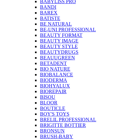
BABYLISS PRO
BANDI
BAREX
BATISTE
BE NATURAL
BE-UNI PROFESSIONAL
BEAUTY FORMAT
BEAUTY IMAGE
BEAUTY STYLE
BEAUTYDRUGS
BEAUUGREEN
BETADENT
BIO NATURE
BIOBALANCE
BIODERMA
BIOHYALUX
BIOREPAIR
BISOU
BLOOR
BOUTICLE
BOY'S TOYS
BRELIL PROFESSIONAL
BRIGITTE BOTTIER
BRONSUN
BRUSH-BABY