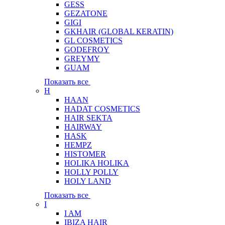
GESS
GEZATONE
GIGI
GKHAIR (GLOBAL КЕRATIN)
GL COSMETICS
GODEFROY
GREYMY
GUAM
Показать все
H
HAAN
HADAT COSMETICS
HAIR SEKTA
HAIRWAY
HASK
HEMPZ
HISTOMER
HOLIKA HOLIKA
HOLLY POLLY
HOLY LAND
Показать все
I
I AM
IBIZA HAIR