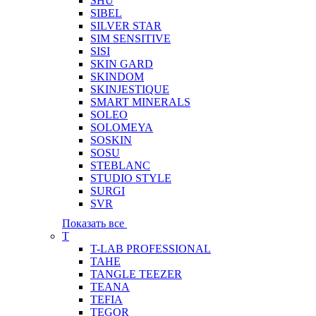
SHU
SIBEL
SILVER STAR
SIM SENSITIVE
SISI
SKIN GARD
SKINDOM
SKINJESTIQUE
SMART MINERALS
SOLEO
SOLOMEYA
SOSKIN
SOSU
STEBLANC
STUDIO STYLE
SURGI
SVR
Показать все
T
T-LAB PROFESSIONAL
TAHE
TANGLE TEEZER
TEANA
TEFIA
TEGOR