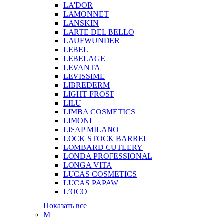
LA'DOR
LAMONNET
LANSKIN
LARTE DEL BELLO
LAUFWUNDER
LEBEL
LEBELAGE
LEVANTA
LEVISSIME
LIBREDERM
LIGHT FROST
LILU
LIMBA COSMETICS
LIMONI
LISAP MILANO
LOCK STOCK BARREL
LOMBARD CUTLERY
LONDA PROFESSIONAL
LONGA VITA
LUCAS COSMETICS
LUCAS PAPAW
L’OCO
Показать все
M