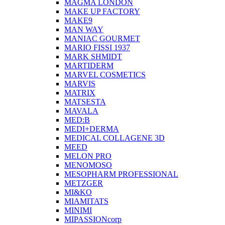
MAGMA LONDON
MAKE UP FACTORY
MAKE9
MAN WAY
MANIAC GOURMET
MARIO FISSI 1937
MARK SHMIDT
MARTIDERM
MARVEL COSMETICS
MARVIS
MATRIX
MATSESTA
MAVALA
MED:B
MEDI+DERMA
MEDICAL COLLAGENE 3D
MEED
MELON PRO
MENOMOSO
MESOPHARM PROFESSIONAL
METZGER
MI&KO
MIAMITATS
MINIMI
MIPASSIONcorp