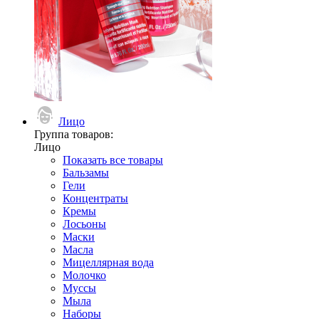
Лицо
Группа товаров:
Лицо
Показать все товары
Бальзамы
Гели
Концентраты
Кремы
Лосьоны
Маски
Масла
Мицеллярная вода
Молочко
Муссы
Мыла
Наборы