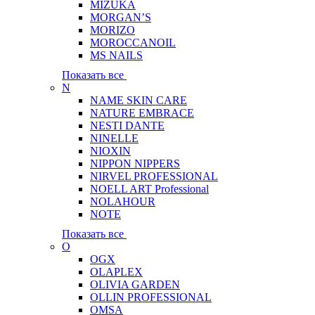
MIZUKA
MORGAN’S
MORIZO
MOROCCANOIL
MS NAILS
Показать все
N
NAME SKIN CARE
NATURE EMBRACE
NESTI DANTE
NINELLE
NIOXIN
NIPPON NIPPERS
NIRVEL PROFESSIONAL
NOELL ART Professional
NOLAHOUR
NOTE
Показать все
O
OGX
OLAPLEX
OLIVIA GARDEN
OLLIN PROFESSIONAL
OMSA