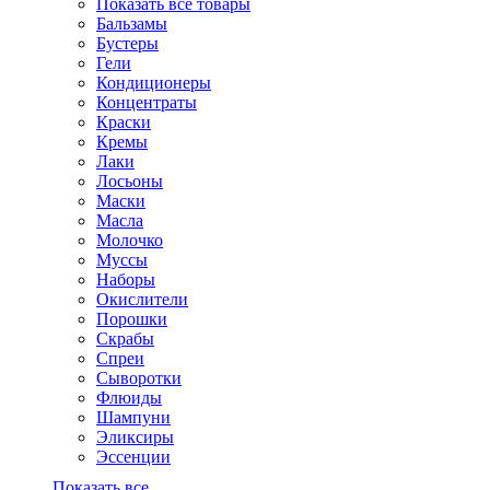
Показать все товары
Бальзамы
Бустеры
Гели
Кондиционеры
Концентраты
Краски
Кремы
Лаки
Лосьоны
Маски
Масла
Молочко
Муссы
Наборы
Окислители
Порошки
Скрабы
Спреи
Сыворотки
Флюиды
Шампуни
Эликсиры
Эссенции
Показать все