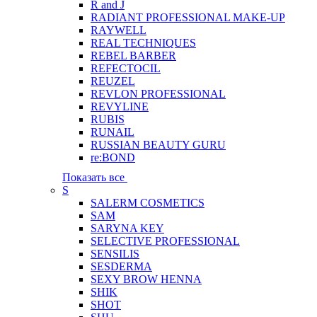
R and J
RADIANT PROFESSIONAL MAKE-UP
RAYWELL
REAL TECHNIQUES
REBEL BARBER
REFECTOCIL
REUZEL
REVLON PROFESSIONAL
REVYLINE
RUBIS
RUNAIL
RUSSIAN BEAUTY GURU
re:BOND
Показать все
S
SALERM COSMETICS
SAM
SARYNA KEY
SELECTIVE PROFESSIONAL
SENSILIS
SESDERMA
SEXY BROW HENNA
SHIK
SHOT