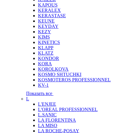
KAPOUS
KERALEX
KERASTASE
KEUNE
KEYDAY
KEZY
KIMS
KINETICS
KLAPP
KLATZ
KONDOR
KORA
KOROLKOVA
KOSMO SHTUCHKI
KOSMOTEROS PROFESSIONNEL
KV-1
Показать все
L
L'ENJEE
L'OREAL PROFESSIONNEL
L.SANIC
LA FLORENTINA
LA MISO
LA ROCHE-POSAY