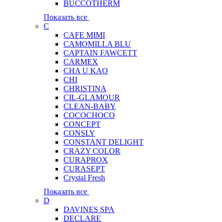
BUCCOTHERM
Показать все
C
CAFE MIMI
CAMOMILLA BLU
CAPTAIN FAWCETT
CARMEX
CHA U KAO
CHI
CHRISTINA
CIL-GLAMOUR
CLEAN-BABY
COCOCHOCO
CONCEPT
CONSLY
CONSTANT DELIGHT
CRAZY COLOR
CURAPROX
CURASEPT
Crystal Fresh
Показать все
D
DAVINES SPA
DECLARE