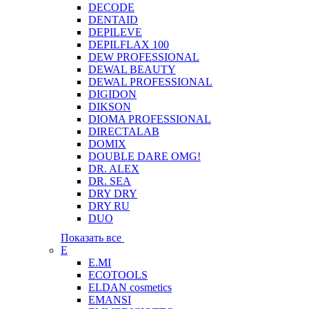
DECODE
DENTAID
DEPILEVE
DEPILFLAX 100
DEW PROFESSIONAL
DEWAL BEAUTY
DEWAL PROFESSIONAL
DIGIDON
DIKSON
DIOMA PROFESSIONAL
DIRECTALAB
DOMIX
DOUBLE DARE OMG!
DR. ALEX
DR. SEA
DRY DRY
DRY RU
DUO
Показать все
E
E.MI
ECOTOOLS
ELDAN cosmetics
EMANSI