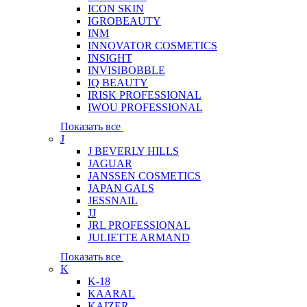
ICON SKIN
IGROBEAUTY
INM
INNOVATOR COSMETICS
INSIGHT
INVISIBOBBLE
IQ BEAUTY
IRISK PROFESSIONAL
IWOU PROFESSIONAL
Показать все
J
J BEVERLY HILLS
JAGUAR
JANSSEN COSMETICS
JAPAN GALS
JESSNAIL
JJ
JRL PROFESSIONAL
JULIETTE ARMAND
Показать все
K
K-18
KAARAL
KAIZER