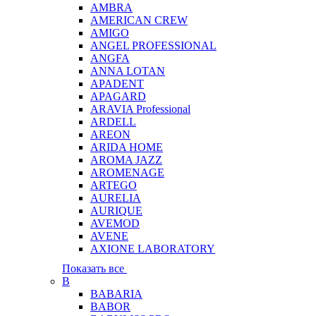
AMBRA
AMERICAN CREW
AMIGO
ANGEL PROFESSIONAL
ANGFA
ANNA LOTAN
APADENT
APAGARD
ARAVIA Professional
ARDELL
AREON
ARIDA HOME
AROMA JAZZ
AROMENAGE
ARTEGO
AURELIA
AURIQUE
AVEMOD
AVENE
AXIONE LABORATORY
Показать все
B
BABARIA
BABOR