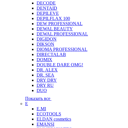
DECODE
DENTAID
DEPILEVE
DEPILFLAX 100
DEW PROFESSIONAL
DEWAL BEAUTY
DEWAL PROFESSIONAL
DIGIDON
DIKSON
DIOMA PROFESSIONAL
DIRECTALAB
DOMIX
DOUBLE DARE OMG!
DR. ALEX
DR. SEA
DRY DRY
DRY RU
DUO
Показать все
E
E.MI
ECOTOOLS
ELDAN cosmetics
EMANSI