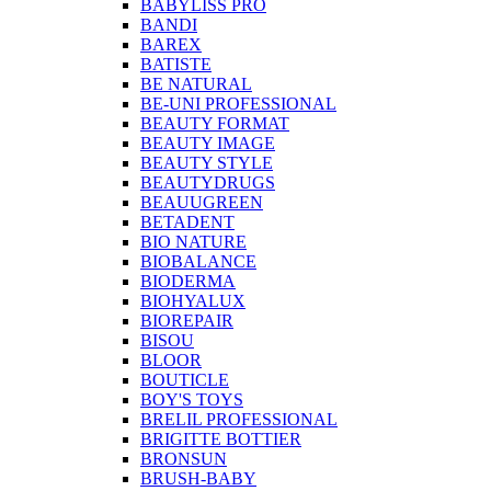
BABYLISS PRO
BANDI
BAREX
BATISTE
BE NATURAL
BE-UNI PROFESSIONAL
BEAUTY FORMAT
BEAUTY IMAGE
BEAUTY STYLE
BEAUTYDRUGS
BEAUUGREEN
BETADENT
BIO NATURE
BIOBALANCE
BIODERMA
BIOHYALUX
BIOREPAIR
BISOU
BLOOR
BOUTICLE
BOY'S TOYS
BRELIL PROFESSIONAL
BRIGITTE BOTTIER
BRONSUN
BRUSH-BABY