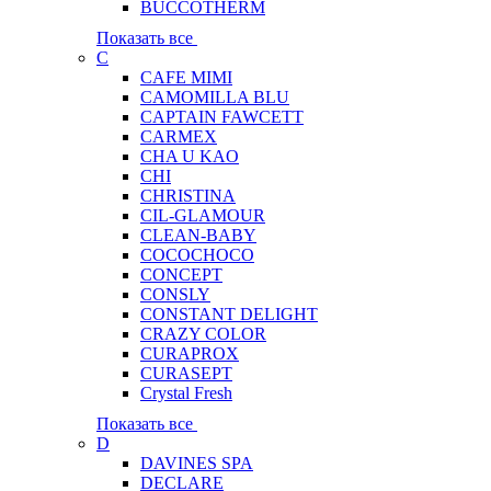
BUCCOTHERM
Показать все
C
CAFE MIMI
CAMOMILLA BLU
CAPTAIN FAWCETT
CARMEX
CHA U KAO
CHI
CHRISTINA
CIL-GLAMOUR
CLEAN-BABY
COCOCHOCO
CONCEPT
CONSLY
CONSTANT DELIGHT
CRAZY COLOR
CURAPROX
CURASEPT
Crystal Fresh
Показать все
D
DAVINES SPA
DECLARE