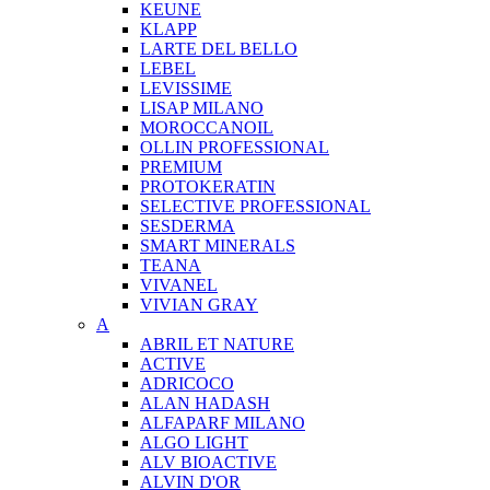
KEUNE
KLAPP
LARTE DEL BELLO
LEBEL
LEVISSIME
LISAP MILANO
MOROCCANOIL
OLLIN PROFESSIONAL
PREMIUM
PROTOKERATIN
SELECTIVE PROFESSIONAL
SESDERMA
SMART MINERALS
TEANA
VIVANEL
VIVIAN GRAY
A
ABRIL ET NATURE
ACTIVE
ADRICOCO
ALAN HADASH
ALFAPARF MILANO
ALGO LIGHT
ALV BIOACTIVE
ALVIN D'OR