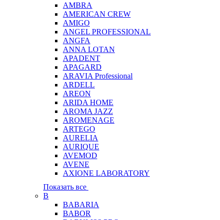
AMBRA
AMERICAN CREW
AMIGO
ANGEL PROFESSIONAL
ANGFA
ANNA LOTAN
APADENT
APAGARD
ARAVIA Professional
ARDELL
AREON
ARIDA HOME
AROMA JAZZ
AROMENAGE
ARTEGO
AURELIA
AURIQUE
AVEMOD
AVENE
AXIONE LABORATORY
Показать все
B
BABARIA
BABOR