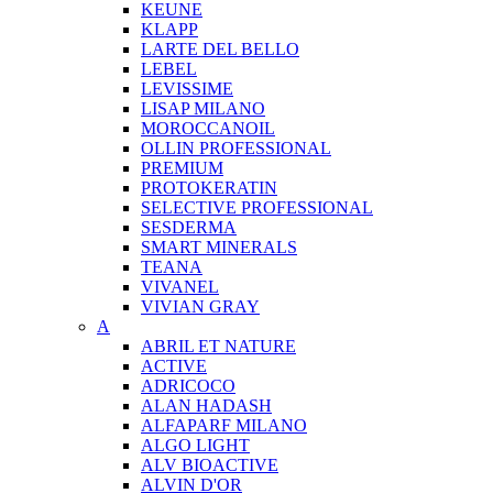
KEUNE
KLAPP
LARTE DEL BELLO
LEBEL
LEVISSIME
LISAP MILANO
MOROCCANOIL
OLLIN PROFESSIONAL
PREMIUM
PROTOKERATIN
SELECTIVE PROFESSIONAL
SESDERMA
SMART MINERALS
TEANA
VIVANEL
VIVIAN GRAY
A
ABRIL ET NATURE
ACTIVE
ADRICOCO
ALAN HADASH
ALFAPARF MILANO
ALGO LIGHT
ALV BIOACTIVE
ALVIN D'OR