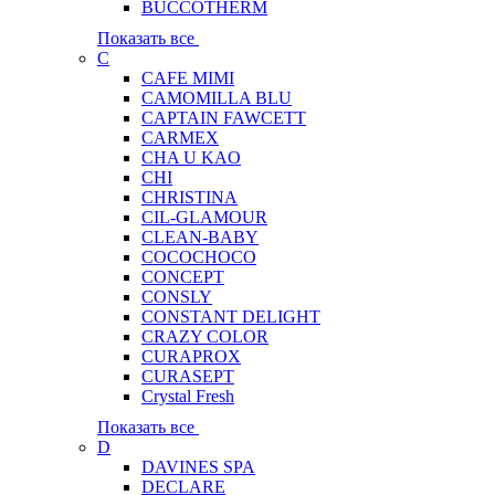
BUCCOTHERM
Показать все
C
CAFE MIMI
CAMOMILLA BLU
CAPTAIN FAWCETT
CARMEX
CHA U KAO
CHI
CHRISTINA
CIL-GLAMOUR
CLEAN-BABY
COCOCHOCO
CONCEPT
CONSLY
CONSTANT DELIGHT
CRAZY COLOR
CURAPROX
CURASEPT
Crystal Fresh
Показать все
D
DAVINES SPA
DECLARE