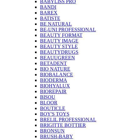
BABYLISS PRO
BANDI
BAREX
BATISTE
BE NATURAL
BE-UNI PROFESSIONAL
BEAUTY FORMAT
BEAUTY IMAGE
BEAUTY STYLE
BEAUTYDRUGS
BEAUUGREEN
BETADENT
BIO NATURE
BIOBALANCE
BIODERMA
BIOHYALUX
BIOREPAIR
BISOU
BLOOR
BOUTICLE
BOY'S TOYS
BRELIL PROFESSIONAL
BRIGITTE BOTTIER
BRONSUN
BRUSH-BABY