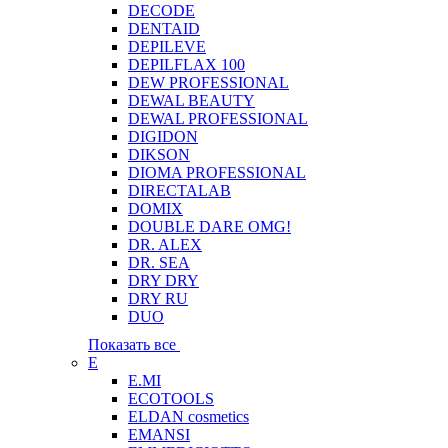
DECODE
DENTAID
DEPILEVE
DEPILFLAX 100
DEW PROFESSIONAL
DEWAL BEAUTY
DEWAL PROFESSIONAL
DIGIDON
DIKSON
DIOMA PROFESSIONAL
DIRECTALAB
DOMIX
DOUBLE DARE OMG!
DR. ALEX
DR. SEA
DRY DRY
DRY RU
DUO
Показать все
E
E.MI
ECOTOOLS
ELDAN cosmetics
EMANSI