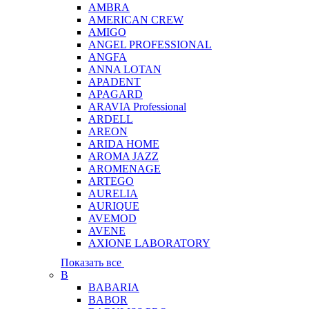
AMBRA
AMERICAN CREW
AMIGO
ANGEL PROFESSIONAL
ANGFA
ANNA LOTAN
APADENT
APAGARD
ARAVIA Professional
ARDELL
AREON
ARIDA HOME
AROMA JAZZ
AROMENAGE
ARTEGO
AURELIA
AURIQUE
AVEMOD
AVENE
AXIONE LABORATORY
Показать все
B
BABARIA
BABOR