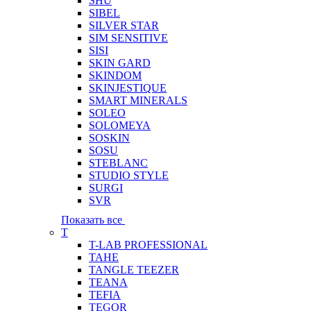
SHU
SIBEL
SILVER STAR
SIM SENSITIVE
SISI
SKIN GARD
SKINDOM
SKINJESTIQUE
SMART MINERALS
SOLEO
SOLOMEYA
SOSKIN
SOSU
STEBLANC
STUDIO STYLE
SURGI
SVR
Показать все
T
T-LAB PROFESSIONAL
TAHE
TANGLE TEEZER
TEANA
TEFIA
TEGOR