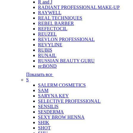
R and J
RADIANT PROFESSIONAL MAKE-UP
RAYWELL
REAL TECHNIQUES
REBEL BARBER
REFECTOCIL
REUZEL
REVLON PROFESSIONAL
REVYLINE
RUBIS
RUNAIL
RUSSIAN BEAUTY GURU
re:BOND
Показать все
S
SALERM COSMETICS
SAM
SARYNA KEY
SELECTIVE PROFESSIONAL
SENSILIS
SESDERMA
SEXY BROW HENNA
SHIK
SHOT