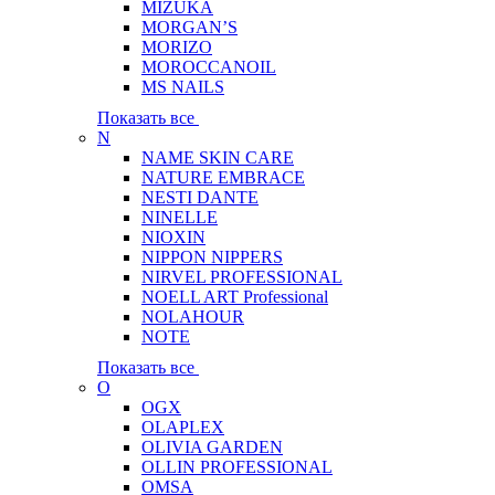
MIZUKA
MORGAN’S
MORIZO
MOROCCANOIL
MS NAILS
Показать все
N
NAME SKIN CARE
NATURE EMBRACE
NESTI DANTE
NINELLE
NIOXIN
NIPPON NIPPERS
NIRVEL PROFESSIONAL
NOELL ART Professional
NOLAHOUR
NOTE
Показать все
O
OGX
OLAPLEX
OLIVIA GARDEN
OLLIN PROFESSIONAL
OMSA