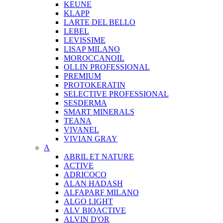
KEUNE
KLAPP
LARTE DEL BELLO
LEBEL
LEVISSIME
LISAP MILANO
MOROCCANOIL
OLLIN PROFESSIONAL
PREMIUM
PROTOKERATIN
SELECTIVE PROFESSIONAL
SESDERMA
SMART MINERALS
TEANA
VIVANEL
VIVIAN GRAY
A
ABRIL ET NATURE
ACTIVE
ADRICOCO
ALAN HADASH
ALFAPARF MILANO
ALGO LIGHT
ALV BIOACTIVE
ALVIN D'OR