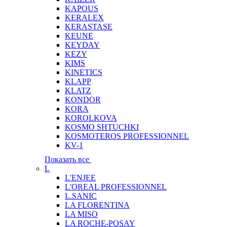
KAPOUS
KERALEX
KERASTASE
KEUNE
KEYDAY
KEZY
KIMS
KINETICS
KLAPP
KLATZ
KONDOR
KORA
KOROLKOVA
KOSMO SHTUCHKI
KOSMOTEROS PROFESSIONNEL
KV-1
Показать все
L
L'ENJEE
L'OREAL PROFESSIONNEL
L.SANIC
LA FLORENTINA
LA MISO
LA ROCHE-POSAY