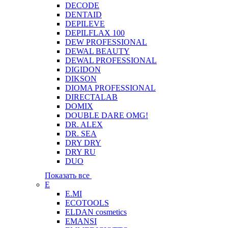
DECODE
DENTAID
DEPILEVE
DEPILFLAX 100
DEW PROFESSIONAL
DEWAL BEAUTY
DEWAL PROFESSIONAL
DIGIDON
DIKSON
DIOMA PROFESSIONAL
DIRECTALAB
DOMIX
DOUBLE DARE OMG!
DR. ALEX
DR. SEA
DRY DRY
DRY RU
DUO
Показать все
E
E.MI
ECOTOOLS
ELDAN cosmetics
EMANSI