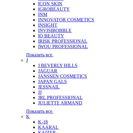
ICON SKIN
IGROBEAUTY
INM
INNOVATOR COSMETICS
INSIGHT
INVISIBOBBLE
IQ BEAUTY
IRISK PROFESSIONAL
IWOU PROFESSIONAL
Показать все
J
J BEVERLY HILLS
JAGUAR
JANSSEN COSMETICS
JAPAN GALS
JESSNAIL
JJ
JRL PROFESSIONAL
JULIETTE ARMAND
Показать все
K
K-18
KAARAL
KAIZER