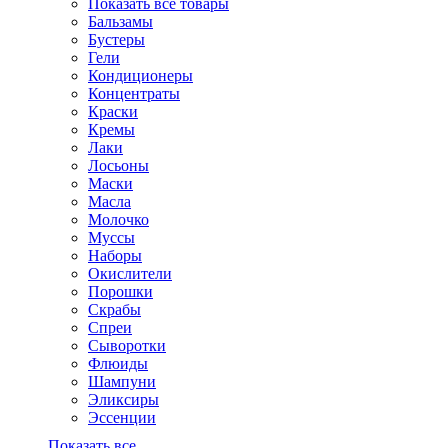
Показать все товары
Бальзамы
Бустеры
Гели
Кондиционеры
Концентраты
Краски
Кремы
Лаки
Лосьоны
Маски
Масла
Молочко
Муссы
Наборы
Окислители
Порошки
Скрабы
Спреи
Сыворотки
Флюиды
Шампуни
Эликсиры
Эссенции
Показать все