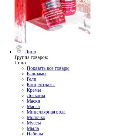
Лицо
Группа товаров:
Лицо
Показать все товары
Бальзамы
Гели
Концентраты
Кремы
Лосьоны
Маски
Масла
Мицеллярная вода
Молочко
Муссы
Мыла
Наборы