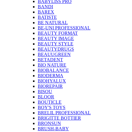
BABYLISS PRO
BANDI
BAREX
BATISTE
BE NATURAL
BE-UNI PROFESSIONAL
BEAUTY FORMAT
BEAUTY IMAGE
BEAUTY STYLE
BEAUTYDRUGS
BEAUUGREEN
BETADENT
BIO NATURE
BIOBALANCE
BIODERMA
BIOHYALUX
BIOREPAIR
BISOU
BLOOR
BOUTICLE
BOY'S TOYS
BRELIL PROFESSIONAL
BRIGITTE BOTTIER
BRONSUN
BRUSH-BABY