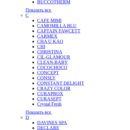
BUCCOTHERM
Показать все
C
CAFE MIMI
CAMOMILLA BLU
CAPTAIN FAWCETT
CARMEX
CHA U KAO
CHI
CHRISTINA
CIL-GLAMOUR
CLEAN-BABY
COCOCHOCO
CONCEPT
CONSLY
CONSTANT DELIGHT
CRAZY COLOR
CURAPROX
CURASEPT
Crystal Fresh
Показать все
D
DAVINES SPA
DECLARE