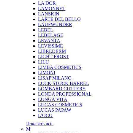
LA'DOR
LAMONNET
LANSKIN
LARTE DEL BELLO
LAUFWUNDER
LEBEL
LEBELAGE
LEVANTA
LEVISSIME
LIBREDERM
LIGHT FROST
LILU
LIMBA COSMETICS
LIMONI
LISAP MILANO
LOCK STOCK BARREL
LOMBARD CUTLERY
LONDA PROFESSIONAL
LONGA VITA
LUCAS COSMETICS
LUCAS PAPAW
L’OCO
Показать все
M