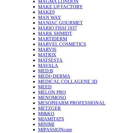
MAGMA LONDON
MAKE UP FACTORY
MAKE9
MAN WAY
MANIAC GOURMET
MARIO FISSI 1937
MARK SHMIDT
MARTIDERM
MARVEL COSMETICS
MARVIS
MATRIX
MATSESTA
MAVALA
MED:B
MEDI+DERMA
MEDICAL COLLAGENE 3D
MEED
MELON PRO
MENOMOSO
MESOPHARM PROFESSIONAL
METZGER
MI&KO
MIAMITATS
MINIMI
MIPASSIONcorp