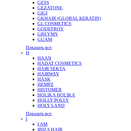
GESS
GEZATONE
GIGI
GKHAIR (GLOBAL КЕRATIN)
GL COSMETICS
GODEFROY
GREYMY
GUAM
Показать все
H
HAAN
HADAT COSMETICS
HAIR SEKTA
HAIRWAY
HASK
HEMPZ
HISTOMER
HOLIKA HOLIKA
HOLLY POLLY
HOLY LAND
Показать все
I
I AM
IBIZA HAIR