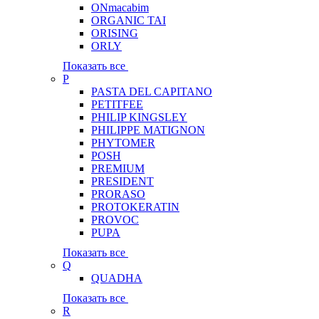
ONmacabim
ORGANIC TAI
ORISING
ORLY
Показать все
P
PASTA DEL CAPITANO
PETITFEE
PHILIP KINGSLEY
PHILIPPE MATIGNON
PHYTOMER
POSH
PREMIUM
PRESIDENT
PRORASO
PROTOKERATIN
PROVOC
PUPA
Показать все
Q
QUADHA
Показать все
R