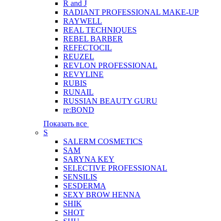
R and J
RADIANT PROFESSIONAL MAKE-UP
RAYWELL
REAL TECHNIQUES
REBEL BARBER
REFECTOCIL
REUZEL
REVLON PROFESSIONAL
REVYLINE
RUBIS
RUNAIL
RUSSIAN BEAUTY GURU
re:BOND
Показать все
S
SALERM COSMETICS
SAM
SARYNA KEY
SELECTIVE PROFESSIONAL
SENSILIS
SESDERMA
SEXY BROW HENNA
SHIK
SHOT