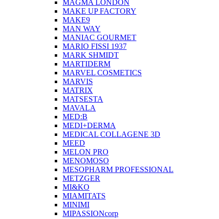
MAGMA LONDON
MAKE UP FACTORY
MAKE9
MAN WAY
MANIAC GOURMET
MARIO FISSI 1937
MARK SHMIDT
MARTIDERM
MARVEL COSMETICS
MARVIS
MATRIX
MATSESTA
MAVALA
MED:B
MEDI+DERMA
MEDICAL COLLAGENE 3D
MEED
MELON PRO
MENOMOSO
MESOPHARM PROFESSIONAL
METZGER
MI&KO
MIAMITATS
MINIMI
MIPASSIONcorp