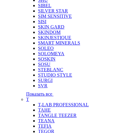
SHU
SIBEL
SILVER STAR
SIM SENSITIVE
SISI
SKIN GARD
SKINDOM
SKINJESTIQUE
SMART MINERALS
SOLEO
SOLOMEYA
SOSKIN
SOSU
STEBLANC
STUDIO STYLE
SURGI
SVR
Показать все
T
T-LAB PROFESSIONAL
TAHE
TANGLE TEEZER
TEANA
TEFIA
TEGOR