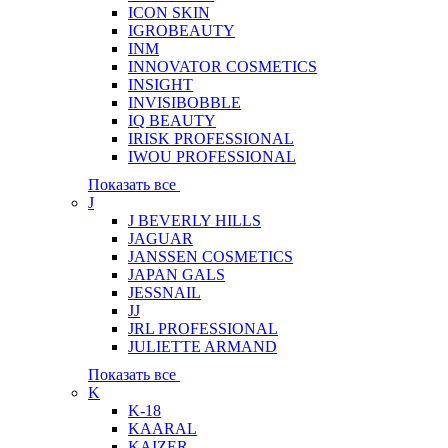
ICON SKIN
IGROBEAUTY
INM
INNOVATOR COSMETICS
INSIGHT
INVISIBOBBLE
IQ BEAUTY
IRISK PROFESSIONAL
IWOU PROFESSIONAL
Показать все
J
J BEVERLY HILLS
JAGUAR
JANSSEN COSMETICS
JAPAN GALS
JESSNAIL
JJ
JRL PROFESSIONAL
JULIETTE ARMAND
Показать все
K
K-18
KAARAL
KAIZER