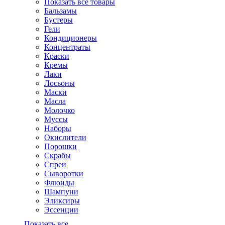
Показать все товары
Бальзамы
Бустеры
Гели
Кондиционеры
Концентраты
Краски
Кремы
Лаки
Лосьоны
Маски
Масла
Молочко
Муссы
Наборы
Окислители
Порошки
Скрабы
Спреи
Сыворотки
Флюиды
Шампуни
Эликсиры
Эссенции
Показать все