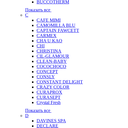
BUCCOTHERM
Показать все
C
CAFE MIMI
CAMOMILLA BLU
CAPTAIN FAWCETT
CARMEX
CHA U KAO
CHI
CHRISTINA
CIL-GLAMOUR
CLEAN-BABY
COCOCHOCO
CONCEPT
CONSLY
CONSTANT DELIGHT
CRAZY COLOR
CURAPROX
CURASEPT
Crystal Fresh
Показать все
D
DAVINES SPA
DECLARE