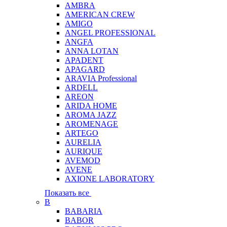
AMBRA
AMERICAN CREW
AMIGO
ANGEL PROFESSIONAL
ANGFA
ANNA LOTAN
APADENT
APAGARD
ARAVIA Professional
ARDELL
AREON
ARIDA HOME
AROMA JAZZ
AROMENAGE
ARTEGO
AURELIA
AURIQUE
AVEMOD
AVENE
AXIONE LABORATORY
Показать все
B
BABARIA
BABOR