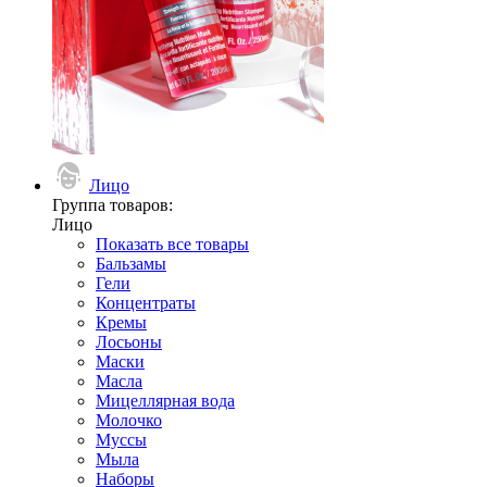
Лицо
Группа товаров:
Лицо
Показать все товары
Бальзамы
Гели
Концентраты
Кремы
Лосьоны
Маски
Масла
Мицеллярная вода
Молочко
Муссы
Мыла
Наборы