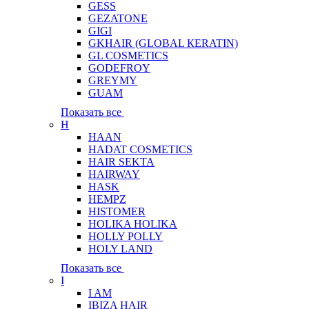
GESS
GEZATONE
GIGI
GKHAIR (GLOBAL КЕRATIN)
GL COSMETICS
GODEFROY
GREYMY
GUAM
Показать все
H
HAAN
HADAT COSMETICS
HAIR SEKTA
HAIRWAY
HASK
HEMPZ
HISTOMER
HOLIKA HOLIKA
HOLLY POLLY
HOLY LAND
Показать все
I
I AM
IBIZA HAIR