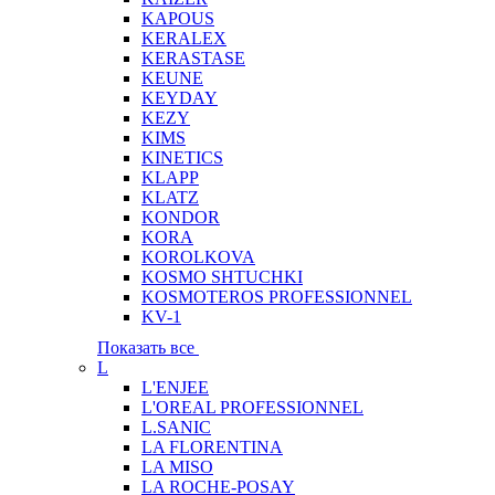
KAPOUS
KERALEX
KERASTASE
KEUNE
KEYDAY
KEZY
KIMS
KINETICS
KLAPP
KLATZ
KONDOR
KORA
KOROLKOVA
KOSMO SHTUCHKI
KOSMOTEROS PROFESSIONNEL
KV-1
Показать все
L
L'ENJEE
L'OREAL PROFESSIONNEL
L.SANIC
LA FLORENTINA
LA MISO
LA ROCHE-POSAY