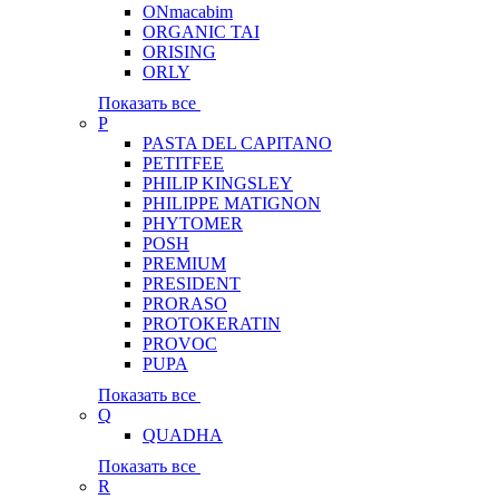
ONmacabim
ORGANIC TAI
ORISING
ORLY
Показать все
P
PASTA DEL CAPITANO
PETITFEE
PHILIP KINGSLEY
PHILIPPE MATIGNON
PHYTOMER
POSH
PREMIUM
PRESIDENT
PRORASO
PROTOKERATIN
PROVOC
PUPA
Показать все
Q
QUADHA
Показать все
R