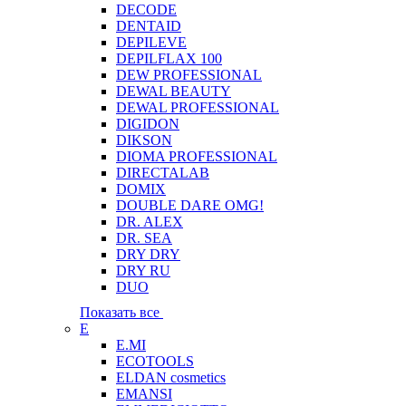
DECODE
DENTAID
DEPILEVE
DEPILFLAX 100
DEW PROFESSIONAL
DEWAL BEAUTY
DEWAL PROFESSIONAL
DIGIDON
DIKSON
DIOMA PROFESSIONAL
DIRECTALAB
DOMIX
DOUBLE DARE OMG!
DR. ALEX
DR. SEA
DRY DRY
DRY RU
DUO
Показать все
E
E.MI
ECOTOOLS
ELDAN cosmetics
EMANSI