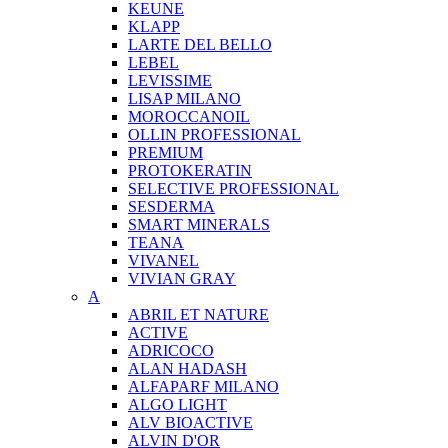
KEUNE
KLAPP
LARTE DEL BELLO
LEBEL
LEVISSIME
LISAP MILANO
MOROCCANOIL
OLLIN PROFESSIONAL
PREMIUM
PROTOKERATIN
SELECTIVE PROFESSIONAL
SESDERMA
SMART MINERALS
TEANA
VIVANEL
VIVIAN GRAY
A
ABRIL ET NATURE
ACTIVE
ADRICOCO
ALAN HADASH
ALFAPARF MILANO
ALGO LIGHT
ALV BIOACTIVE
ALVIN D'OR