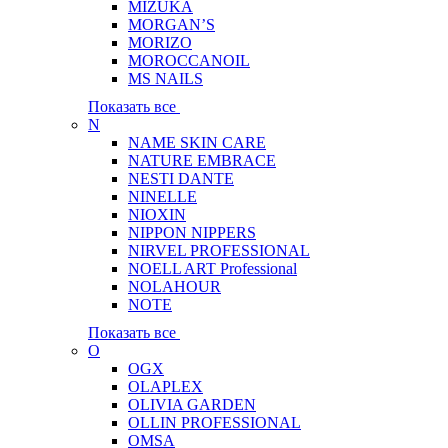
MIZUKA
MORGAN’S
MORIZO
MOROCCANOIL
MS NAILS
Показать все
N
NAME SKIN CARE
NATURE EMBRACE
NESTI DANTE
NINELLE
NIOXIN
NIPPON NIPPERS
NIRVEL PROFESSIONAL
NOELL ART Professional
NOLAHOUR
NOTE
Показать все
O
OGX
OLAPLEX
OLIVIA GARDEN
OLLIN PROFESSIONAL
OMSA