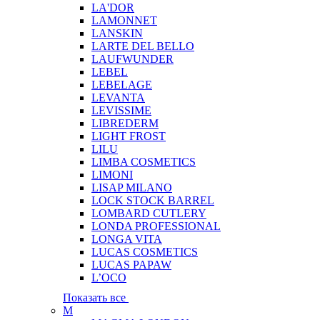
LA'DOR
LAMONNET
LANSKIN
LARTE DEL BELLO
LAUFWUNDER
LEBEL
LEBELAGE
LEVANTA
LEVISSIME
LIBREDERM
LIGHT FROST
LILU
LIMBA COSMETICS
LIMONI
LISAP MILANO
LOCK STOCK BARREL
LOMBARD CUTLERY
LONDA PROFESSIONAL
LONGA VITA
LUCAS COSMETICS
LUCAS PAPAW
L’OCO
Показать все
M