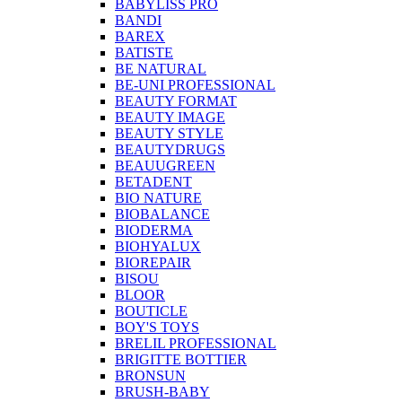
BABYLISS PRO
BANDI
BAREX
BATISTE
BE NATURAL
BE-UNI PROFESSIONAL
BEAUTY FORMAT
BEAUTY IMAGE
BEAUTY STYLE
BEAUTYDRUGS
BEAUUGREEN
BETADENT
BIO NATURE
BIOBALANCE
BIODERMA
BIOHYALUX
BIOREPAIR
BISOU
BLOOR
BOUTICLE
BOY'S TOYS
BRELIL PROFESSIONAL
BRIGITTE BOTTIER
BRONSUN
BRUSH-BABY