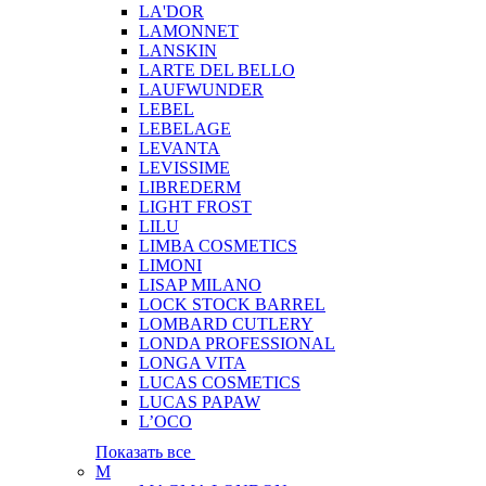
LA'DOR
LAMONNET
LANSKIN
LARTE DEL BELLO
LAUFWUNDER
LEBEL
LEBELAGE
LEVANTA
LEVISSIME
LIBREDERM
LIGHT FROST
LILU
LIMBA COSMETICS
LIMONI
LISAP MILANO
LOCK STOCK BARREL
LOMBARD CUTLERY
LONDA PROFESSIONAL
LONGA VITA
LUCAS COSMETICS
LUCAS PAPAW
L’OCO
Показать все
M