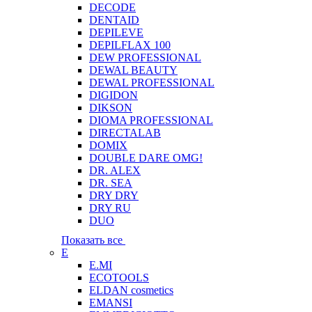
DECODE
DENTAID
DEPILEVE
DEPILFLAX 100
DEW PROFESSIONAL
DEWAL BEAUTY
DEWAL PROFESSIONAL
DIGIDON
DIKSON
DIOMA PROFESSIONAL
DIRECTALAB
DOMIX
DOUBLE DARE OMG!
DR. ALEX
DR. SEA
DRY DRY
DRY RU
DUO
Показать все
E
E.MI
ECOTOOLS
ELDAN cosmetics
EMANSI