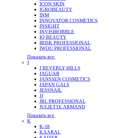
ICON SKIN
IGROBEAUTY
INM
INNOVATOR COSMETICS
INSIGHT
INVISIBOBBLE
IQ BEAUTY
IRISK PROFESSIONAL
IWOU PROFESSIONAL
Показать все
J
J BEVERLY HILLS
JAGUAR
JANSSEN COSMETICS
JAPAN GALS
JESSNAIL
JJ
JRL PROFESSIONAL
JULIETTE ARMAND
Показать все
K
K-18
KAARAL
KAIZER