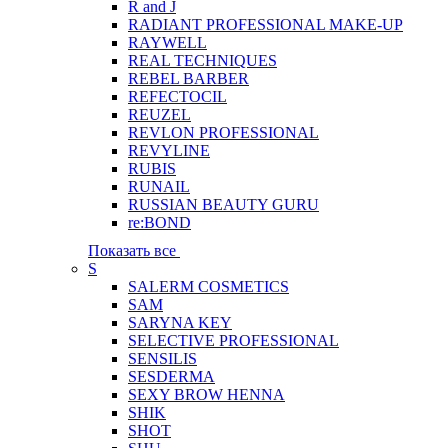
R and J
RADIANT PROFESSIONAL MAKE-UP
RAYWELL
REAL TECHNIQUES
REBEL BARBER
REFECTOCIL
REUZEL
REVLON PROFESSIONAL
REVYLINE
RUBIS
RUNAIL
RUSSIAN BEAUTY GURU
re:BOND
Показать все
S
SALERM COSMETICS
SAM
SARYNA KEY
SELECTIVE PROFESSIONAL
SENSILIS
SESDERMA
SEXY BROW HENNA
SHIK
SHOT