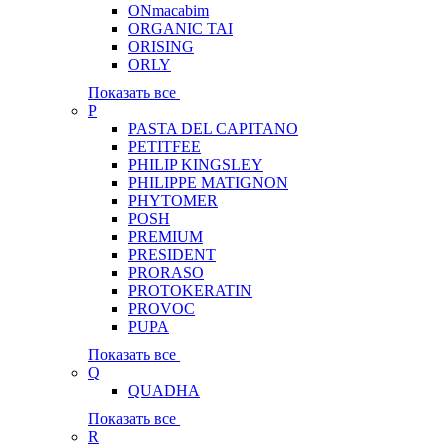
ONmacabim
ORGANIC TAI
ORISING
ORLY
Показать все
P
PASTA DEL CAPITANO
PETITFEE
PHILIP KINGSLEY
PHILIPPE MATIGNON
PHYTOMER
POSH
PREMIUM
PRESIDENT
PRORASO
PROTOKERATIN
PROVOC
PUPA
Показать все
Q
QUADHA
Показать все
R