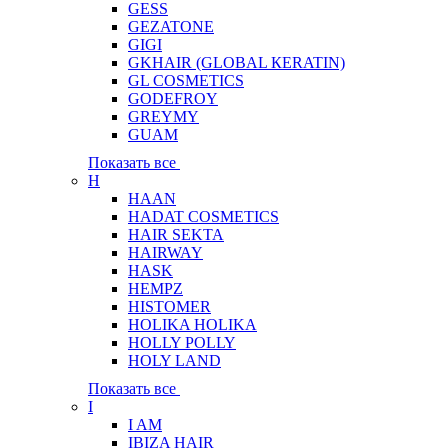
GESS
GEZATONE
GIGI
GKHAIR (GLOBAL КЕRATIN)
GL COSMETICS
GODEFROY
GREYMY
GUAM
Показать все
H
HAAN
HADAT COSMETICS
HAIR SEKTA
HAIRWAY
HASK
HEMPZ
HISTOMER
HOLIKA HOLIKA
HOLLY POLLY
HOLY LAND
Показать все
I
I AM
IBIZA HAIR