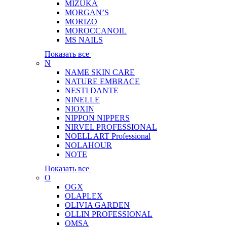
MIZUKA
MORGAN’S
MORIZO
MOROCCANOIL
MS NAILS
Показать все
N
NAME SKIN CARE
NATURE EMBRACE
NESTI DANTE
NINELLE
NIOXIN
NIPPON NIPPERS
NIRVEL PROFESSIONAL
NOELL ART Professional
NOLAHOUR
NOTE
Показать все
O
OGX
OLAPLEX
OLIVIA GARDEN
OLLIN PROFESSIONAL
OMSA