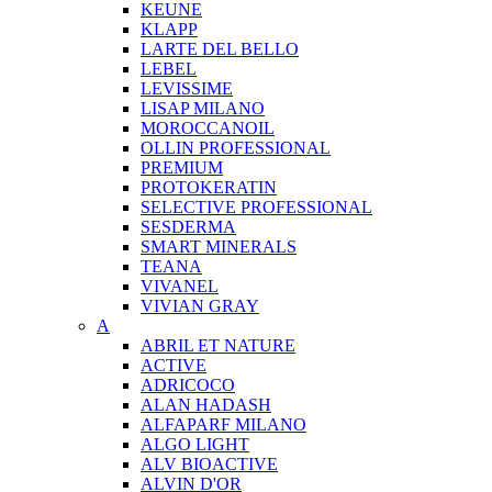
KEUNE
KLAPP
LARTE DEL BELLO
LEBEL
LEVISSIME
LISAP MILANO
MOROCCANOIL
OLLIN PROFESSIONAL
PREMIUM
PROTOKERATIN
SELECTIVE PROFESSIONAL
SESDERMA
SMART MINERALS
TEANA
VIVANEL
VIVIAN GRAY
A
ABRIL ET NATURE
ACTIVE
ADRICOCO
ALAN HADASH
ALFAPARF MILANO
ALGO LIGHT
ALV BIOACTIVE
ALVIN D'OR