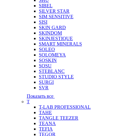
SHU
SIBEL
SILVER STAR
SIM SENSITIVE
SISI
SKIN GARD
SKINDOM
SKINJESTIQUE
SMART MINERALS
SOLEO
SOLOMEYA
SOSKIN
SOSU
STEBLANC
STUDIO STYLE
SURGI
SVR
Показать все
T
T-LAB PROFESSIONAL
TAHE
TANGLE TEEZER
TEANA
TEFIA
TEGOR