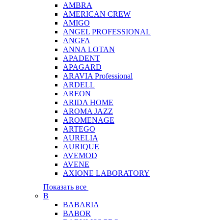
AMBRA
AMERICAN CREW
AMIGO
ANGEL PROFESSIONAL
ANGFA
ANNA LOTAN
APADENT
APAGARD
ARAVIA Professional
ARDELL
AREON
ARIDA HOME
AROMA JAZZ
AROMENAGE
ARTEGO
AURELIA
AURIQUE
AVEMOD
AVENE
AXIONE LABORATORY
Показать все
B
BABARIA
BABOR