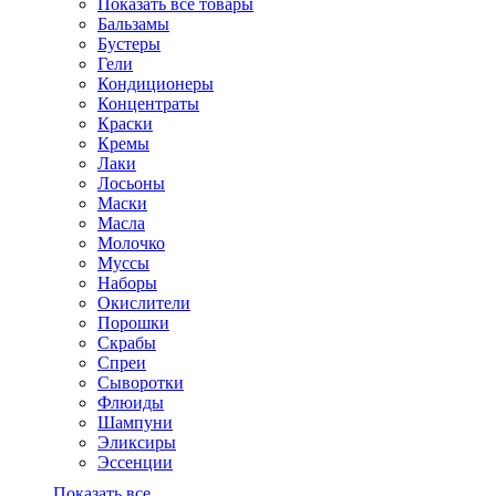
Показать все товары
Бальзамы
Бустеры
Гели
Кондиционеры
Концентраты
Краски
Кремы
Лаки
Лосьоны
Маски
Масла
Молочко
Муссы
Наборы
Окислители
Порошки
Скрабы
Спреи
Сыворотки
Флюиды
Шампуни
Эликсиры
Эссенции
Показать все