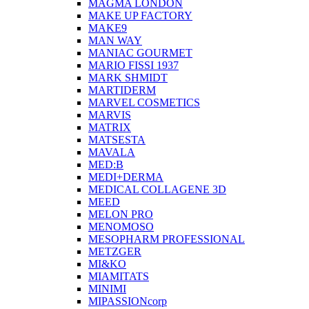
MAGMA LONDON
MAKE UP FACTORY
MAKE9
MAN WAY
MANIAC GOURMET
MARIO FISSI 1937
MARK SHMIDT
MARTIDERM
MARVEL COSMETICS
MARVIS
MATRIX
MATSESTA
MAVALA
MED:B
MEDI+DERMA
MEDICAL COLLAGENE 3D
MEED
MELON PRO
MENOMOSO
MESOPHARM PROFESSIONAL
METZGER
MI&KO
MIAMITATS
MINIMI
MIPASSIONcorp