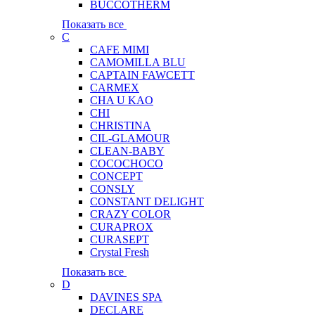
BUCCOTHERM
Показать все
C
CAFE MIMI
CAMOMILLA BLU
CAPTAIN FAWCETT
CARMEX
CHA U KAO
CHI
CHRISTINA
CIL-GLAMOUR
CLEAN-BABY
COCOCHOCO
CONCEPT
CONSLY
CONSTANT DELIGHT
CRAZY COLOR
CURAPROX
CURASEPT
Crystal Fresh
Показать все
D
DAVINES SPA
DECLARE