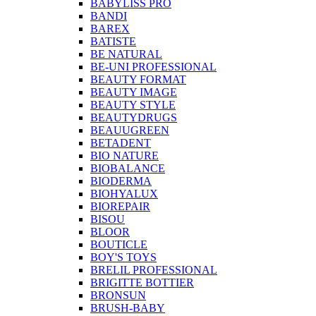
BABYLISS PRO
BANDI
BAREX
BATISTE
BE NATURAL
BE-UNI PROFESSIONAL
BEAUTY FORMAT
BEAUTY IMAGE
BEAUTY STYLE
BEAUTYDRUGS
BEAUUGREEN
BETADENT
BIO NATURE
BIOBALANCE
BIODERMA
BIOHYALUX
BIOREPAIR
BISOU
BLOOR
BOUTICLE
BOY'S TOYS
BRELIL PROFESSIONAL
BRIGITTE BOTTIER
BRONSUN
BRUSH-BABY