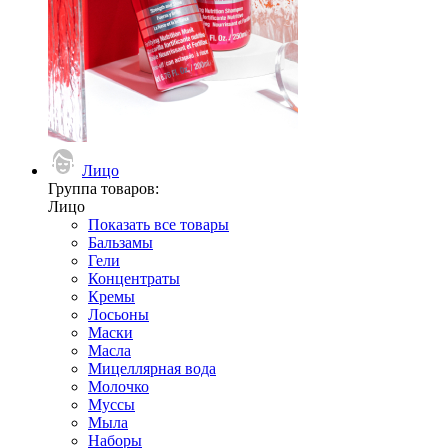
Лицо
Группа товаров:
Лицо
Показать все товары
Бальзамы
Гели
Концентраты
Кремы
Лосьоны
Маски
Масла
Мицеллярная вода
Молочко
Муссы
Мыла
Наборы