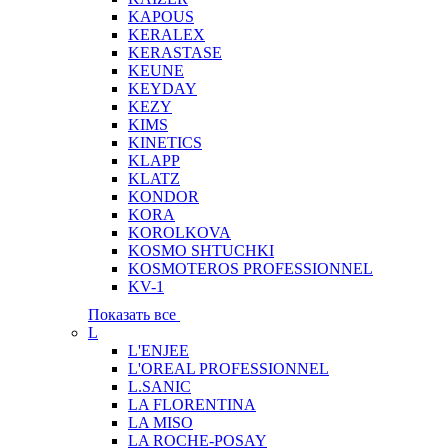
KAPOUS
KERALEX
KERASTASE
KEUNE
KEYDAY
KEZY
KIMS
KINETICS
KLAPP
KLATZ
KONDOR
KORA
KOROLKOVA
KOSMO SHTUCHKI
KOSMOTEROS PROFESSIONNEL
KV-1
Показать все
L
L'ENJEE
L'OREAL PROFESSIONNEL
L.SANIC
LA FLORENTINA
LA MISO
LA ROCHE-POSAY