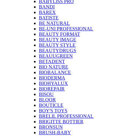
BABYLISS PRO
BANDI
BAREX
BATISTE
BE NATURAL
BE-UNI PROFESSIONAL
BEAUTY FORMAT
BEAUTY IMAGE
BEAUTY STYLE
BEAUTYDRUGS
BEAUUGREEN
BETADENT
BIO NATURE
BIOBALANCE
BIODERMA
BIOHYALUX
BIOREPAIR
BISOU
BLOOR
BOUTICLE
BOY'S TOYS
BRELIL PROFESSIONAL
BRIGITTE BOTTIER
BRONSUN
BRUSH-BABY