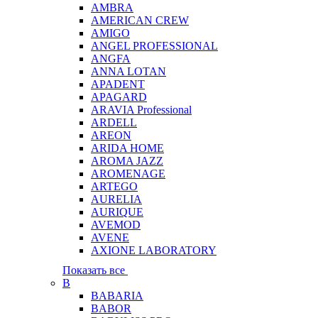
AMBRA
AMERICAN CREW
AMIGO
ANGEL PROFESSIONAL
ANGFA
ANNA LOTAN
APADENT
APAGARD
ARAVIA Professional
ARDELL
AREON
ARIDA HOME
AROMA JAZZ
AROMENAGE
ARTEGO
AURELIA
AURIQUE
AVEMOD
AVENE
AXIONE LABORATORY
Показать все
B
BABARIA
BABOR