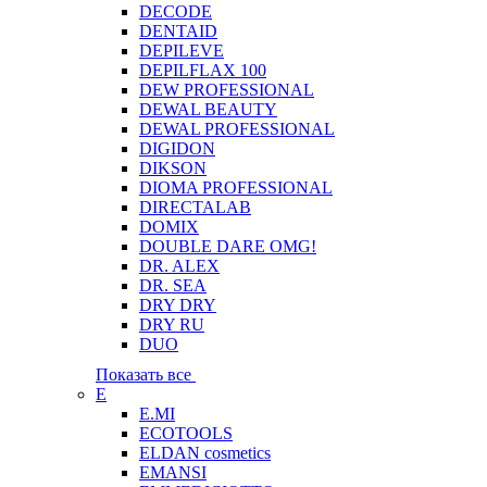
DECODE
DENTAID
DEPILEVE
DEPILFLAX 100
DEW PROFESSIONAL
DEWAL BEAUTY
DEWAL PROFESSIONAL
DIGIDON
DIKSON
DIOMA PROFESSIONAL
DIRECTALAB
DOMIX
DOUBLE DARE OMG!
DR. ALEX
DR. SEA
DRY DRY
DRY RU
DUO
Показать все
E
E.MI
ECOTOOLS
ELDAN cosmetics
EMANSI