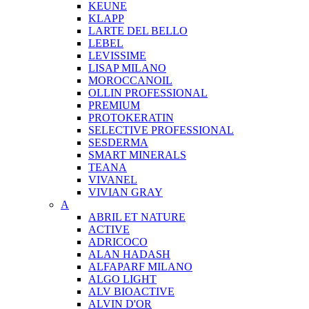
KEUNE
KLAPP
LARTE DEL BELLO
LEBEL
LEVISSIME
LISAP MILANO
MOROCCANOIL
OLLIN PROFESSIONAL
PREMIUM
PROTOKERATIN
SELECTIVE PROFESSIONAL
SESDERMA
SMART MINERALS
TEANA
VIVANEL
VIVIAN GRAY
A
ABRIL ET NATURE
ACTIVE
ADRICOCO
ALAN HADASH
ALFAPARF MILANO
ALGO LIGHT
ALV BIOACTIVE
ALVIN D'OR