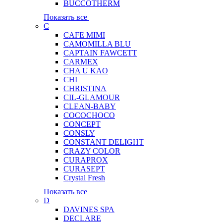
BUCCOTHERM
Показать все
C
CAFE MIMI
CAMOMILLA BLU
CAPTAIN FAWCETT
CARMEX
CHA U KAO
CHI
CHRISTINA
CIL-GLAMOUR
CLEAN-BABY
COCOCHOCO
CONCEPT
CONSLY
CONSTANT DELIGHT
CRAZY COLOR
CURAPROX
CURASEPT
Crystal Fresh
Показать все
D
DAVINES SPA
DECLARE