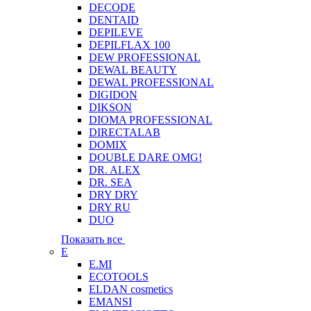
DECODE
DENTAID
DEPILEVE
DEPILFLAX 100
DEW PROFESSIONAL
DEWAL BEAUTY
DEWAL PROFESSIONAL
DIGIDON
DIKSON
DIOMA PROFESSIONAL
DIRECTALAB
DOMIX
DOUBLE DARE OMG!
DR. ALEX
DR. SEA
DRY DRY
DRY RU
DUO
Показать все
E
E.MI
ECOTOOLS
ELDAN cosmetics
EMANSI