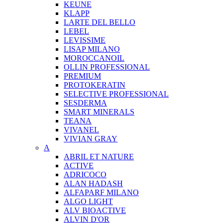
KEUNE
KLAPP
LARTE DEL BELLO
LEBEL
LEVISSIME
LISAP MILANO
MOROCCANOIL
OLLIN PROFESSIONAL
PREMIUM
PROTOKERATIN
SELECTIVE PROFESSIONAL
SESDERMA
SMART MINERALS
TEANA
VIVANEL
VIVIAN GRAY
A
ABRIL ET NATURE
ACTIVE
ADRICOCO
ALAN HADASH
ALFAPARF MILANO
ALGO LIGHT
ALV BIOACTIVE
ALVIN D'OR