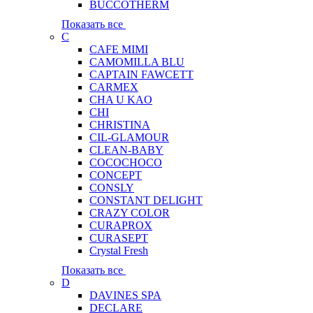
BUCCOTHERM
Показать все
C
CAFE MIMI
CAMOMILLA BLU
CAPTAIN FAWCETT
CARMEX
CHA U KAO
CHI
CHRISTINA
CIL-GLAMOUR
CLEAN-BABY
COCOCHOCO
CONCEPT
CONSLY
CONSTANT DELIGHT
CRAZY COLOR
CURAPROX
CURASEPT
Crystal Fresh
Показать все
D
DAVINES SPA
DECLARE