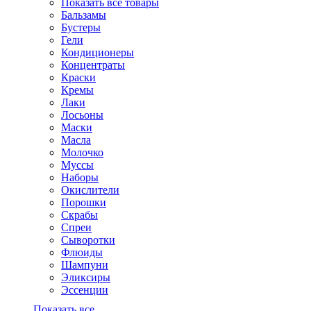
Показать все товары
Бальзамы
Бустеры
Гели
Кондиционеры
Концентраты
Краски
Кремы
Лаки
Лосьоны
Маски
Масла
Молочко
Муссы
Наборы
Окислители
Порошки
Скрабы
Спреи
Сыворотки
Флюиды
Шампуни
Эликсиры
Эссенции
Показать все