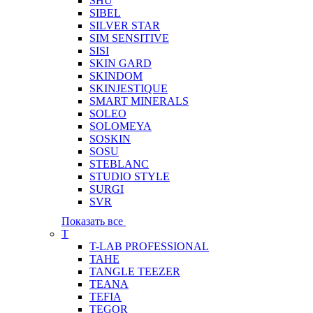
SHU
SIBEL
SILVER STAR
SIM SENSITIVE
SISI
SKIN GARD
SKINDOM
SKINJESTIQUE
SMART MINERALS
SOLEO
SOLOMEYA
SOSKIN
SOSU
STEBLANC
STUDIO STYLE
SURGI
SVR
Показать все
T
T-LAB PROFESSIONAL
TAHE
TANGLE TEEZER
TEANA
TEFIA
TEGOR