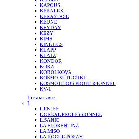
KAPOUS
KERALEX
KERASTASE
KEUNE
KEYDAY
KEZY
KIMS
KINETICS
KLAPP
KLATZ
KONDOR
KORA
KOROLKOVA
KOSMO SHTUCHKI
KOSMOTEROS PROFESSIONNEL
KV-1
Показать все
L
L'ENJEE
L'OREAL PROFESSIONNEL
L.SANIC
LA FLORENTINA
LA MISO
LA ROCHE-POSAY