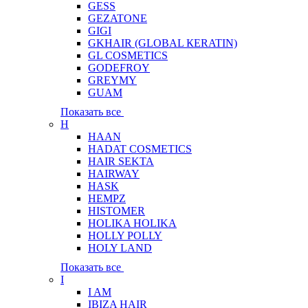
GESS
GEZATONE
GIGI
GKHAIR (GLOBAL КЕRATIN)
GL COSMETICS
GODEFROY
GREYMY
GUAM
Показать все
H
HAAN
HADAT COSMETICS
HAIR SEKTA
HAIRWAY
HASK
HEMPZ
HISTOMER
HOLIKA HOLIKA
HOLLY POLLY
HOLY LAND
Показать все
I
I AM
IBIZA HAIR