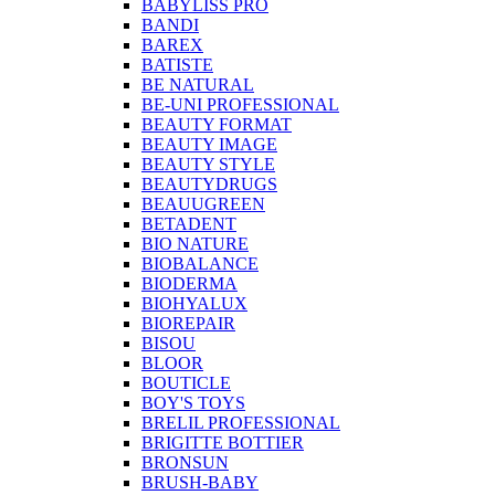
BABYLISS PRO
BANDI
BAREX
BATISTE
BE NATURAL
BE-UNI PROFESSIONAL
BEAUTY FORMAT
BEAUTY IMAGE
BEAUTY STYLE
BEAUTYDRUGS
BEAUUGREEN
BETADENT
BIO NATURE
BIOBALANCE
BIODERMA
BIOHYALUX
BIOREPAIR
BISOU
BLOOR
BOUTICLE
BOY'S TOYS
BRELIL PROFESSIONAL
BRIGITTE BOTTIER
BRONSUN
BRUSH-BABY