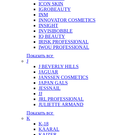
ICON SKIN
IGROBEAUTY
INM
INNOVATOR COSMETICS
INSIGHT
INVISIBOBBLE
IQ BEAUTY
IRISK PROFESSIONAL
IWOU PROFESSIONAL
Показать все
J
J BEVERLY HILLS
JAGUAR
JANSSEN COSMETICS
JAPAN GALS
JESSNAIL
JJ
JRL PROFESSIONAL
JULIETTE ARMAND
Показать все
K
K-18
KAARAL
KAIZER