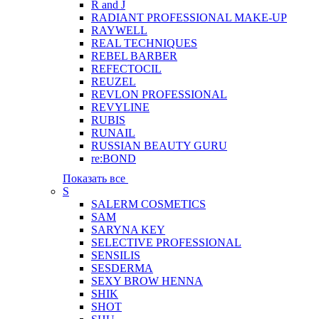
R and J
RADIANT PROFESSIONAL MAKE-UP
RAYWELL
REAL TECHNIQUES
REBEL BARBER
REFECTOCIL
REUZEL
REVLON PROFESSIONAL
REVYLINE
RUBIS
RUNAIL
RUSSIAN BEAUTY GURU
re:BOND
Показать все
S
SALERM COSMETICS
SAM
SARYNA KEY
SELECTIVE PROFESSIONAL
SENSILIS
SESDERMA
SEXY BROW HENNA
SHIK
SHOT