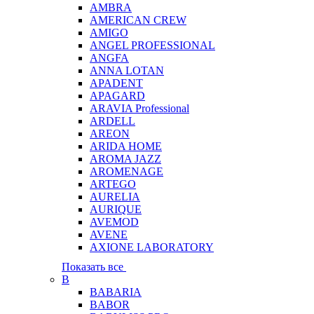
AMBRA
AMERICAN CREW
AMIGO
ANGEL PROFESSIONAL
ANGFA
ANNA LOTAN
APADENT
APAGARD
ARAVIA Professional
ARDELL
AREON
ARIDA HOME
AROMA JAZZ
AROMENAGE
ARTEGO
AURELIA
AURIQUE
AVEMOD
AVENE
AXIONE LABORATORY
Показать все
B
BABARIA
BABOR