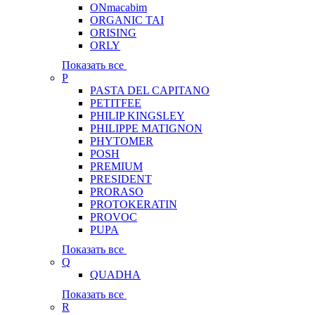
ONmacabim
ORGANIC TAI
ORISING
ORLY
Показать все
P
PASTA DEL CAPITANO
PETITFEE
PHILIP KINGSLEY
PHILIPPE MATIGNON
PHYTOMER
POSH
PREMIUM
PRESIDENT
PRORASO
PROTOKERATIN
PROVOC
PUPA
Показать все
Q
QUADHA
Показать все
R