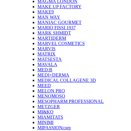
MAGMA LONDON
MAKE UP FACTORY
MAKE9
MAN WAY
MANIAC GOURMET
MARIO FISSI 1937
MARK SHMIDT
MARTIDERM
MARVEL COSMETICS
MARVIS
MATRIX
MATSESTA
MAVALA
MED:B
MEDI+DERMA
MEDICAL COLLAGENE 3D
MEED
MELON PRO
MENOMOSO
MESOPHARM PROFESSIONAL
METZGER
MI&KO
MIAMITATS
MINIMI
MIPASSIONcorp