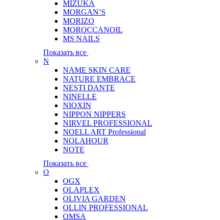
MIZUKA
MORGAN’S
MORIZO
MOROCCANOIL
MS NAILS
Показать все
N
NAME SKIN CARE
NATURE EMBRACE
NESTI DANTE
NINELLE
NIOXIN
NIPPON NIPPERS
NIRVEL PROFESSIONAL
NOELL ART Professional
NOLAHOUR
NOTE
Показать все
O
OGX
OLAPLEX
OLIVIA GARDEN
OLLIN PROFESSIONAL
OMSA