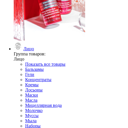
Лицо
Группа товаров:
Лицо
Показать все товары
Бальзамы
Гели
Концентраты
Кремы
Лосьоны
Маски
Масла
Мицеллярная вода
Молочко
Муссы
Мыла
Наборы