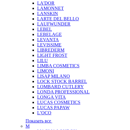
LA'DOR
LAMONNET
LANSKIN
LARTE DEL BELLO
LAUFWUNDER
LEBEL
LEBELAGE
LEVANTA
LEVISSIME
LIBREDERM
LIGHT FROST
LILU
LIMBA COSMETICS
LIMONI
LISAP MILANO
LOCK STOCK BARREL
LOMBARD CUTLERY
LONDA PROFESSIONAL
LONGA VITA
LUCAS COSMETICS
LUCAS PAPAW
L’OCO
Показать все
M