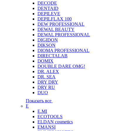
DECODE
DENTAID
DEPILEVE
DEPILFLAX 100
DEW PROFESSIONAL
DEWAL BEAUTY
DEWAL PROFESSIONAL
DIGIDON
DIKSON
DIOMA PROFESSIONAL
DIRECTALAB
DOMIX
DOUBLE DARE OMG!
DR. ALEX
DR. SEA
DRY DRY
DRY RU
DUO
Показать все
E
E.MI
ECOTOOLS
ELDAN cosmetics
EMANSI