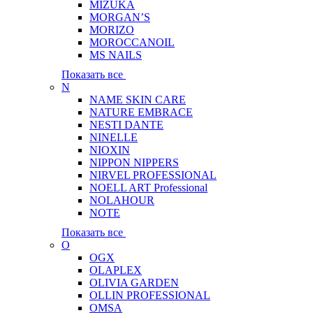
MIZUKA
MORGAN’S
MORIZO
MOROCCANOIL
MS NAILS
Показать все
N
NAME SKIN CARE
NATURE EMBRACE
NESTI DANTE
NINELLE
NIOXIN
NIPPON NIPPERS
NIRVEL PROFESSIONAL
NOELL ART Professional
NOLAHOUR
NOTE
Показать все
O
OGX
OLAPLEX
OLIVIA GARDEN
OLLIN PROFESSIONAL
OMSA