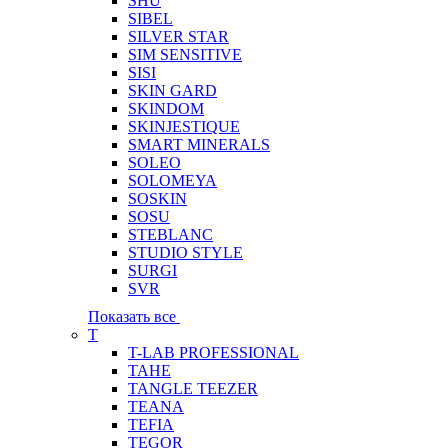
SHU
SIBEL
SILVER STAR
SIM SENSITIVE
SISI
SKIN GARD
SKINDOM
SKINJESTIQUE
SMART MINERALS
SOLEO
SOLOMEYA
SOSKIN
SOSU
STEBLANC
STUDIO STYLE
SURGI
SVR
Показать все
T
T-LAB PROFESSIONAL
TAHE
TANGLE TEEZER
TEANA
TEFIA
TEGOR