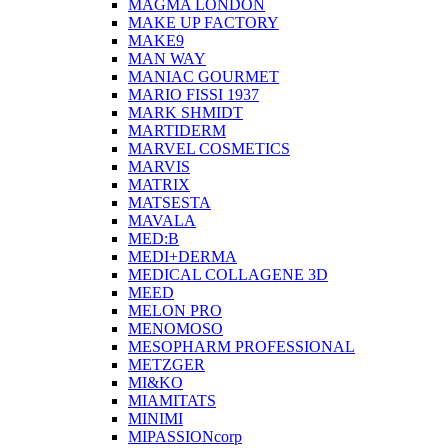
MAGMA LONDON
MAKE UP FACTORY
MAKE9
MAN WAY
MANIAC GOURMET
MARIO FISSI 1937
MARK SHMIDT
MARTIDERM
MARVEL COSMETICS
MARVIS
MATRIX
MATSESTA
MAVALA
MED:B
MEDI+DERMA
MEDICAL COLLAGENE 3D
MEED
MELON PRO
MENOMOSO
MESOPHARM PROFESSIONAL
METZGER
MI&KO
MIAMITATS
MINIMI
MIPASSIONcorp