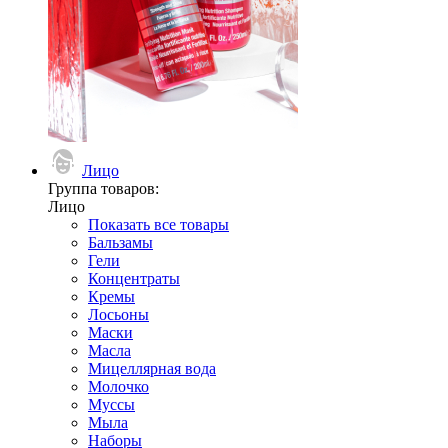
Лицо
Группа товаров:
Лицо
Показать все товары
Бальзамы
Гели
Концентраты
Кремы
Лосьоны
Маски
Масла
Мицеллярная вода
Молочко
Муссы
Мыла
Наборы