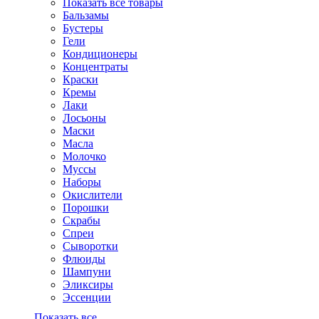
Показать все товары
Бальзамы
Бустеры
Гели
Кондиционеры
Концентраты
Краски
Кремы
Лаки
Лосьоны
Маски
Масла
Молочко
Муссы
Наборы
Окислители
Порошки
Скрабы
Спреи
Сыворотки
Флюиды
Шампуни
Эликсиры
Эссенции
Показать все