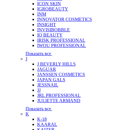
ICON SKIN
IGROBEAUTY
INM
INNOVATOR COSMETICS
INSIGHT
INVISIBOBBLE
IQ BEAUTY
IRISK PROFESSIONAL
IWOU PROFESSIONAL
Показать все
J
J BEVERLY HILLS
JAGUAR
JANSSEN COSMETICS
JAPAN GALS
JESSNAIL
JJ
JRL PROFESSIONAL
JULIETTE ARMAND
Показать все
K
K-18
KAARAL
KAIZER