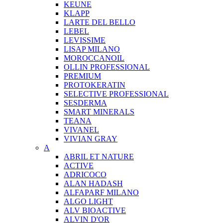
KEUNE
KLAPP
LARTE DEL BELLO
LEBEL
LEVISSIME
LISAP MILANO
MOROCCANOIL
OLLIN PROFESSIONAL
PREMIUM
PROTOKERATIN
SELECTIVE PROFESSIONAL
SESDERMA
SMART MINERALS
TEANA
VIVANEL
VIVIAN GRAY
A
ABRIL ET NATURE
ACTIVE
ADRICOCO
ALAN HADASH
ALFAPARF MILANO
ALGO LIGHT
ALV BIOACTIVE
ALVIN D'OR