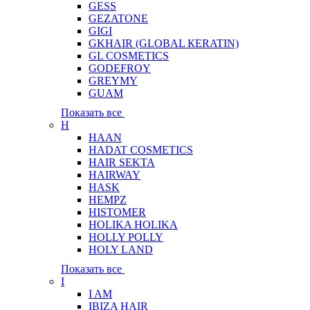
GESS
GEZATONE
GIGI
GKHAIR (GLOBAL КЕRATIN)
GL COSMETICS
GODEFROY
GREYMY
GUAM
Показать все
H
HAAN
HADAT COSMETICS
HAIR SEKTA
HAIRWAY
HASK
HEMPZ
HISTOMER
HOLIKA HOLIKA
HOLLY POLLY
HOLY LAND
Показать все
I
I AM
IBIZA HAIR