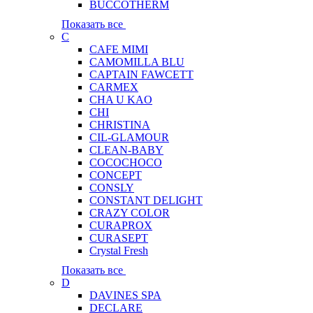
BUCCOTHERM
Показать все
C
CAFE MIMI
CAMOMILLA BLU
CAPTAIN FAWCETT
CARMEX
CHA U KAO
CHI
CHRISTINA
CIL-GLAMOUR
CLEAN-BABY
COCOCHOCO
CONCEPT
CONSLY
CONSTANT DELIGHT
CRAZY COLOR
CURAPROX
CURASEPT
Crystal Fresh
Показать все
D
DAVINES SPA
DECLARE