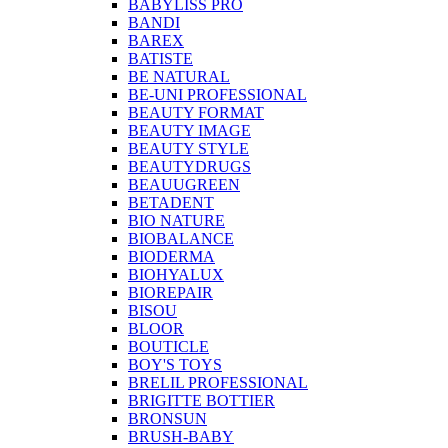
BABYLISS PRO
BANDI
BAREX
BATISTE
BE NATURAL
BE-UNI PROFESSIONAL
BEAUTY FORMAT
BEAUTY IMAGE
BEAUTY STYLE
BEAUTYDRUGS
BEAUUGREEN
BETADENT
BIO NATURE
BIOBALANCE
BIODERMA
BIOHYALUX
BIOREPAIR
BISOU
BLOOR
BOUTICLE
BOY'S TOYS
BRELIL PROFESSIONAL
BRIGITTE BOTTIER
BRONSUN
BRUSH-BABY