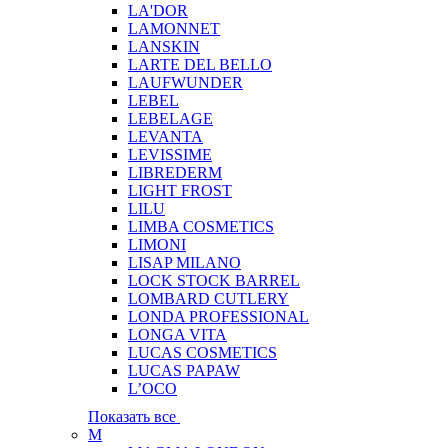
LA'DOR
LAMONNET
LANSKIN
LARTE DEL BELLO
LAUFWUNDER
LEBEL
LEBELAGE
LEVANTA
LEVISSIME
LIBREDERM
LIGHT FROST
LILU
LIMBA COSMETICS
LIMONI
LISAP MILANO
LOCK STOCK BARREL
LOMBARD CUTLERY
LONDA PROFESSIONAL
LONGA VITA
LUCAS COSMETICS
LUCAS PAPAW
L’OCO
Показать все
M