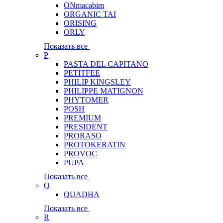
ONmacabim
ORGANIC TAI
ORISING
ORLY
Показать все
P
PASTA DEL CAPITANO
PETITFEE
PHILIP KINGSLEY
PHILIPPE MATIGNON
PHYTOMER
POSH
PREMIUM
PRESIDENT
PRORASO
PROTOKERATIN
PROVOC
PUPA
Показать все
Q
QUADHA
Показать все
R