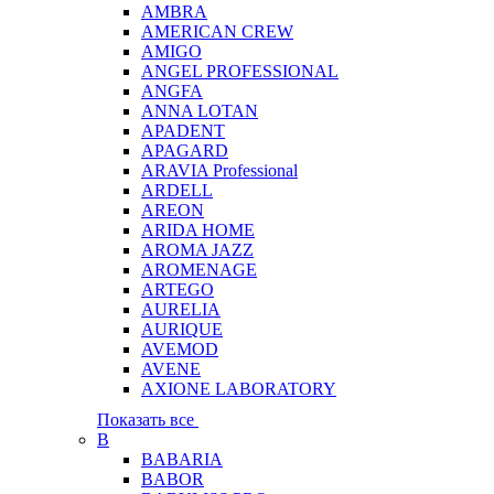
AMBRA
AMERICAN CREW
AMIGO
ANGEL PROFESSIONAL
ANGFA
ANNA LOTAN
APADENT
APAGARD
ARAVIA Professional
ARDELL
AREON
ARIDA HOME
AROMA JAZZ
AROMENAGE
ARTEGO
AURELIA
AURIQUE
AVEMOD
AVENE
AXIONE LABORATORY
Показать все
B
BABARIA
BABOR