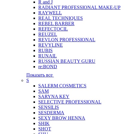
R and J
RADIANT PROFESSIONAL MAKE-UP
RAYWELL
REAL TECHNIQUES
REBEL BARBER
REFECTOCIL
REUZEL
REVLON PROFESSIONAL
REVYLINE
RUBIS
RUNAIL
RUSSIAN BEAUTY GURU
re:BOND
Показать все
S
SALERM COSMETICS
SAM
SARYNA KEY
SELECTIVE PROFESSIONAL
SENSILIS
SESDERMA
SEXY BROW HENNA
SHIK
SHOT