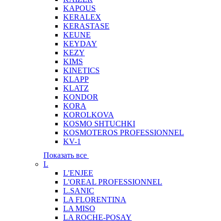
KAPOUS
KERALEX
KERASTASE
KEUNE
KEYDAY
KEZY
KIMS
KINETICS
KLAPP
KLATZ
KONDOR
KORA
KOROLKOVA
KOSMO SHTUCHKI
KOSMOTEROS PROFESSIONNEL
KV-1
Показать все
L
L'ENJEE
L'OREAL PROFESSIONNEL
L.SANIC
LA FLORENTINA
LA MISO
LA ROCHE-POSAY