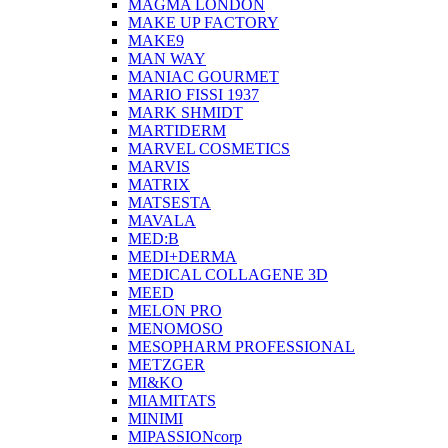
MAGMA LONDON
MAKE UP FACTORY
MAKE9
MAN WAY
MANIAC GOURMET
MARIO FISSI 1937
MARK SHMIDT
MARTIDERM
MARVEL COSMETICS
MARVIS
MATRIX
MATSESTA
MAVALA
MED:B
MEDI+DERMA
MEDICAL COLLAGENE 3D
MEED
MELON PRO
MENOMOSO
MESOPHARM PROFESSIONAL
METZGER
MI&KO
MIAMITATS
MINIMI
MIPASSIONcorp