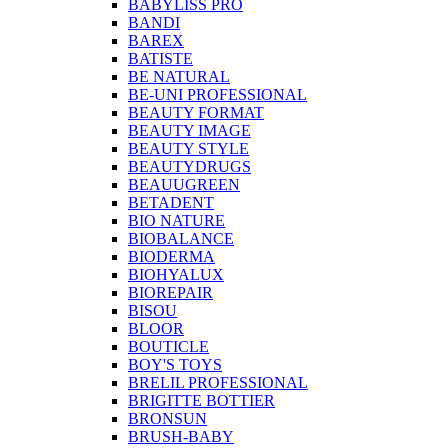
BABYLISS PRO
BANDI
BAREX
BATISTE
BE NATURAL
BE-UNI PROFESSIONAL
BEAUTY FORMAT
BEAUTY IMAGE
BEAUTY STYLE
BEAUTYDRUGS
BEAUUGREEN
BETADENT
BIO NATURE
BIOBALANCE
BIODERMA
BIOHYALUX
BIOREPAIR
BISOU
BLOOR
BOUTICLE
BOY'S TOYS
BRELIL PROFESSIONAL
BRIGITTE BOTTIER
BRONSUN
BRUSH-BABY