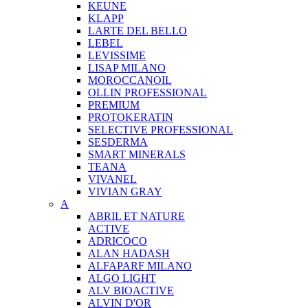
KEUNE
KLAPP
LARTE DEL BELLO
LEBEL
LEVISSIME
LISAP MILANO
MOROCCANOIL
OLLIN PROFESSIONAL
PREMIUM
PROTOKERATIN
SELECTIVE PROFESSIONAL
SESDERMA
SMART MINERALS
TEANA
VIVANEL
VIVIAN GRAY
A
ABRIL ET NATURE
ACTIVE
ADRICOCO
ALAN HADASH
ALFAPARF MILANO
ALGO LIGHT
ALV BIOACTIVE
ALVIN D'OR