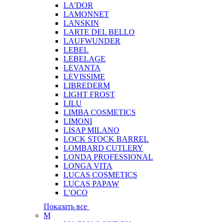
LA'DOR
LAMONNET
LANSKIN
LARTE DEL BELLO
LAUFWUNDER
LEBEL
LEBELAGE
LEVANTA
LEVISSIME
LIBREDERM
LIGHT FROST
LILU
LIMBA COSMETICS
LIMONI
LISAP MILANO
LOCK STOCK BARREL
LOMBARD CUTLERY
LONDA PROFESSIONAL
LONGA VITA
LUCAS COSMETICS
LUCAS PAPAW
L’OCO
Показать все
M