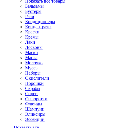
Показать все товары
Бальзамы
Бустеры
Гели
Кондиционеры
Концентраты
Краски
Кремы
Лаки
Лосьоны
Маски
Масла
Молочко
Муссы
Наборы
Окислители
Порошки
Скрабы
Спреи
Сыворотки
Флюиды
Шампуни
Эликсиры
Эссенции
Показать все