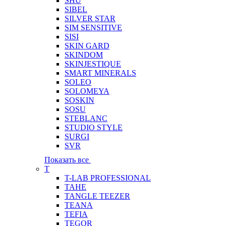
SHU
SIBEL
SILVER STAR
SIM SENSITIVE
SISI
SKIN GARD
SKINDOM
SKINJESTIQUE
SMART MINERALS
SOLEO
SOLOMEYA
SOSKIN
SOSU
STEBLANC
STUDIO STYLE
SURGI
SVR
Показать все
T
T-LAB PROFESSIONAL
TAHE
TANGLE TEEZER
TEANA
TEFIA
TEGOR