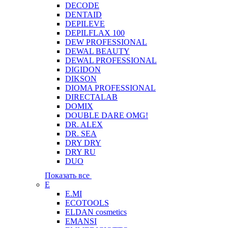
DECODE
DENTAID
DEPILEVE
DEPILFLAX 100
DEW PROFESSIONAL
DEWAL BEAUTY
DEWAL PROFESSIONAL
DIGIDON
DIKSON
DIOMA PROFESSIONAL
DIRECTALAB
DOMIX
DOUBLE DARE OMG!
DR. ALEX
DR. SEA
DRY DRY
DRY RU
DUO
Показать все
E
E.MI
ECOTOOLS
ELDAN cosmetics
EMANSI