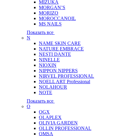
MIZUKA
MORGAN’S
MORIZO
MOROCCANOIL
MS NAILS
Показать все
N
NAME SKIN CARE
NATURE EMBRACE
NESTI DANTE
NINELLE
NIOXIN
NIPPON NIPPERS
NIRVEL PROFESSIONAL
NOELL ART Professional
NOLAHOUR
NOTE
Показать все
O
OGX
OLAPLEX
OLIVIA GARDEN
OLLIN PROFESSIONAL
OMSA