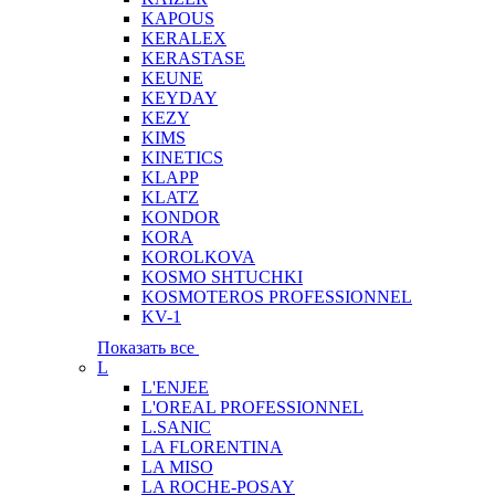
KAPOUS
KERALEX
KERASTASE
KEUNE
KEYDAY
KEZY
KIMS
KINETICS
KLAPP
KLATZ
KONDOR
KORA
KOROLKOVA
KOSMO SHTUCHKI
KOSMOTEROS PROFESSIONNEL
KV-1
Показать все
L
L'ENJEE
L'OREAL PROFESSIONNEL
L.SANIC
LA FLORENTINA
LA MISO
LA ROCHE-POSAY