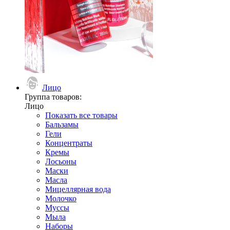
Лицо
Группа товаров:
Лицо
Показать все товары
Бальзамы
Гели
Концентраты
Кремы
Лосьоны
Маски
Масла
Мицеллярная вода
Молочко
Муссы
Мыла
Наборы