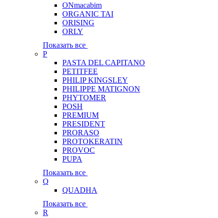
ONmacabim
ORGANIC TAI
ORISING
ORLY
Показать все
P
PASTA DEL CAPITANO
PETITFEE
PHILIP KINGSLEY
PHILIPPE MATIGNON
PHYTOMER
POSH
PREMIUM
PRESIDENT
PRORASO
PROTOKERATIN
PROVOC
PUPA
Показать все
Q
QUADHA
Показать все
R