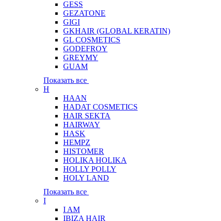
GESS
GEZATONE
GIGI
GKHAIR (GLOBAL КЕRATIN)
GL COSMETICS
GODEFROY
GREYMY
GUAM
Показать все
H
HAAN
HADAT COSMETICS
HAIR SEKTA
HAIRWAY
HASK
HEMPZ
HISTOMER
HOLIKA HOLIKA
HOLLY POLLY
HOLY LAND
Показать все
I
I AM
IBIZA HAIR