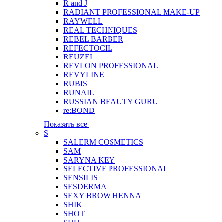
R and J
RADIANT PROFESSIONAL MAKE-UP
RAYWELL
REAL TECHNIQUES
REBEL BARBER
REFECTOCIL
REUZEL
REVLON PROFESSIONAL
REVYLINE
RUBIS
RUNAIL
RUSSIAN BEAUTY GURU
re:BOND
Показать все
S
SALERM COSMETICS
SAM
SARYNA KEY
SELECTIVE PROFESSIONAL
SENSILIS
SESDERMA
SEXY BROW HENNA
SHIK
SHOT