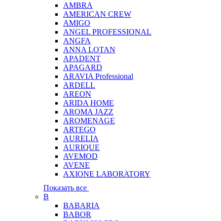
AMBRA
AMERICAN CREW
AMIGO
ANGEL PROFESSIONAL
ANGFA
ANNA LOTAN
APADENT
APAGARD
ARAVIA Professional
ARDELL
AREON
ARIDA HOME
AROMA JAZZ
AROMENAGE
ARTEGO
AURELIA
AURIQUE
AVEMOD
AVENE
AXIONE LABORATORY
Показать все
B
BABARIA
BABOR