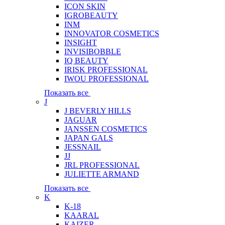
ICON SKIN
IGROBEAUTY
INM
INNOVATOR COSMETICS
INSIGHT
INVISIBOBBLE
IQ BEAUTY
IRISK PROFESSIONAL
IWOU PROFESSIONAL
Показать все
J
J BEVERLY HILLS
JAGUAR
JANSSEN COSMETICS
JAPAN GALS
JESSNAIL
JJ
JRL PROFESSIONAL
JULIETTE ARMAND
Показать все
K
K-18
KAARAL
KAIZER