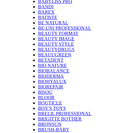
BABYLISS PRO
BANDI
BAREX
BATISTE
BE NATURAL
BE-UNI PROFESSIONAL
BEAUTY FORMAT
BEAUTY IMAGE
BEAUTY STYLE
BEAUTYDRUGS
BEAUUGREEN
BETADENT
BIO NATURE
BIOBALANCE
BIODERMA
BIOHYALUX
BIOREPAIR
BISOU
BLOOR
BOUTICLE
BOY'S TOYS
BRELIL PROFESSIONAL
BRIGITTE BOTTIER
BRONSUN
BRUSH-BABY