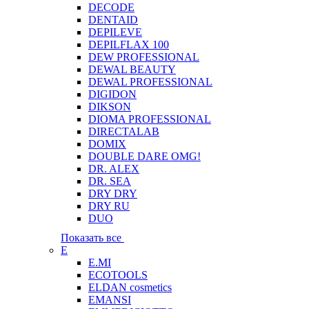
DECODE
DENTAID
DEPILEVE
DEPILFLAX 100
DEW PROFESSIONAL
DEWAL BEAUTY
DEWAL PROFESSIONAL
DIGIDON
DIKSON
DIOMA PROFESSIONAL
DIRECTALAB
DOMIX
DOUBLE DARE OMG!
DR. ALEX
DR. SEA
DRY DRY
DRY RU
DUO
Показать все
E
E.MI
ECOTOOLS
ELDAN cosmetics
EMANSI