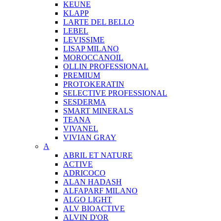
KEUNE
KLAPP
LARTE DEL BELLO
LEBEL
LEVISSIME
LISAP MILANO
MOROCCANOIL
OLLIN PROFESSIONAL
PREMIUM
PROTOKERATIN
SELECTIVE PROFESSIONAL
SESDERMA
SMART MINERALS
TEANA
VIVANEL
VIVIAN GRAY
A
ABRIL ET NATURE
ACTIVE
ADRICOCO
ALAN HADASH
ALFAPARF MILANO
ALGO LIGHT
ALV BIOACTIVE
ALVIN D'OR