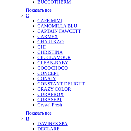
BUCCOTHERM
Показать все
C
CAFE MIMI
CAMOMILLA BLU
CAPTAIN FAWCETT
CARMEX
CHA U KAO
CHI
CHRISTINA
CIL-GLAMOUR
CLEAN-BABY
COCOCHOCO
CONCEPT
CONSLY
CONSTANT DELIGHT
CRAZY COLOR
CURAPROX
CURASEPT
Crystal Fresh
Показать все
D
DAVINES SPA
DECLARE