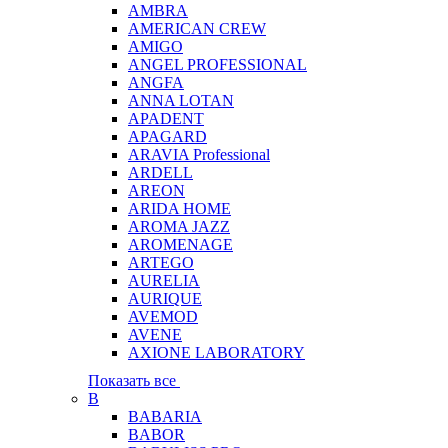
AMBRA
AMERICAN CREW
AMIGO
ANGEL PROFESSIONAL
ANGFA
ANNA LOTAN
APADENT
APAGARD
ARAVIA Professional
ARDELL
AREON
ARIDA HOME
AROMA JAZZ
AROMENAGE
ARTEGO
AURELIA
AURIQUE
AVEMOD
AVENE
AXIONE LABORATORY
Показать все
B
BABARIA
BABOR