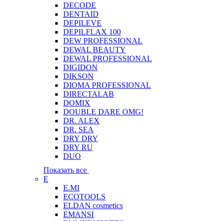
DECODE
DENTAID
DEPILEVE
DEPILFLAX 100
DEW PROFESSIONAL
DEWAL BEAUTY
DEWAL PROFESSIONAL
DIGIDON
DIKSON
DIOMA PROFESSIONAL
DIRECTALAB
DOMIX
DOUBLE DARE OMG!
DR. ALEX
DR. SEA
DRY DRY
DRY RU
DUO
Показать все
E
E.MI
ECOTOOLS
ELDAN cosmetics
EMANSI