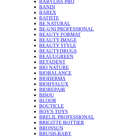
BABYLISS PRO
BANDI
BAREX
BATISTE
BE NATURAL
BE-UNI PROFESSIONAL
BEAUTY FORMAT
BEAUTY IMAGE
BEAUTY STYLE
BEAUTYDRUGS
BEAUUGREEN
BETADENT
BIO NATURE
BIOBALANCE
BIODERMA
BIOHYALUX
BIOREPAIR
BISOU
BLOOR
BOUTICLE
BOY'S TOYS
BRELIL PROFESSIONAL
BRIGITTE BOTTIER
BRONSUN
BRUSH-BABY