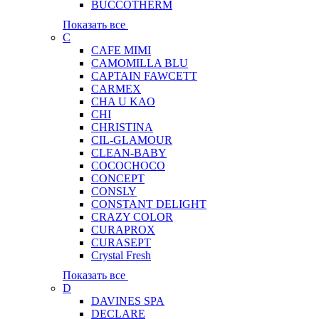
BUCCOTHERM
Показать все
C
CAFE MIMI
CAMOMILLA BLU
CAPTAIN FAWCETT
CARMEX
CHA U KAO
CHI
CHRISTINA
CIL-GLAMOUR
CLEAN-BABY
COCOCHOCO
CONCEPT
CONSLY
CONSTANT DELIGHT
CRAZY COLOR
CURAPROX
CURASEPT
Crystal Fresh
Показать все
D
DAVINES SPA
DECLARE