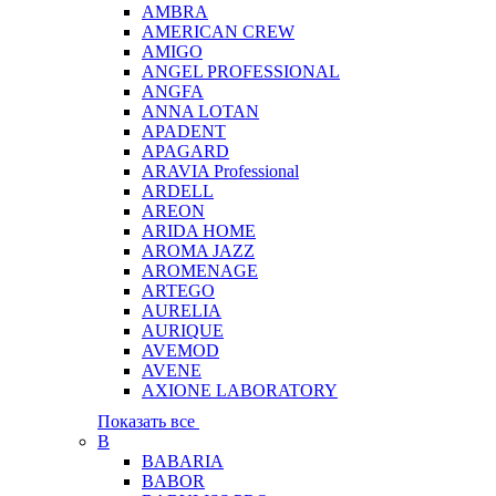
AMBRA
AMERICAN CREW
AMIGO
ANGEL PROFESSIONAL
ANGFA
ANNA LOTAN
APADENT
APAGARD
ARAVIA Professional
ARDELL
AREON
ARIDA HOME
AROMA JAZZ
AROMENAGE
ARTEGO
AURELIA
AURIQUE
AVEMOD
AVENE
AXIONE LABORATORY
Показать все
B
BABARIA
BABOR