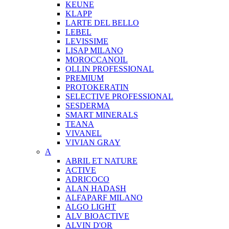
KEUNE
KLAPP
LARTE DEL BELLO
LEBEL
LEVISSIME
LISAP MILANO
MOROCCANOIL
OLLIN PROFESSIONAL
PREMIUM
PROTOKERATIN
SELECTIVE PROFESSIONAL
SESDERMA
SMART MINERALS
TEANA
VIVANEL
VIVIAN GRAY
A
ABRIL ET NATURE
ACTIVE
ADRICOCO
ALAN HADASH
ALFAPARF MILANO
ALGO LIGHT
ALV BIOACTIVE
ALVIN D'OR