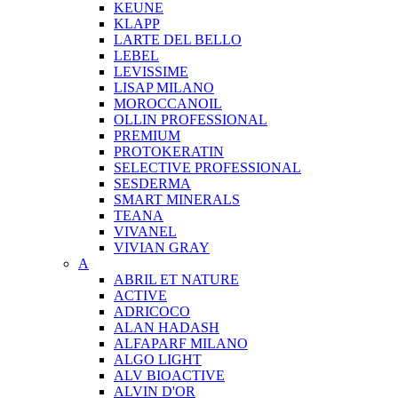
KEUNE
KLAPP
LARTE DEL BELLO
LEBEL
LEVISSIME
LISAP MILANO
MOROCCANOIL
OLLIN PROFESSIONAL
PREMIUM
PROTOKERATIN
SELECTIVE PROFESSIONAL
SESDERMA
SMART MINERALS
TEANA
VIVANEL
VIVIAN GRAY
A
ABRIL ET NATURE
ACTIVE
ADRICOCO
ALAN HADASH
ALFAPARF MILANO
ALGO LIGHT
ALV BIOACTIVE
ALVIN D'OR