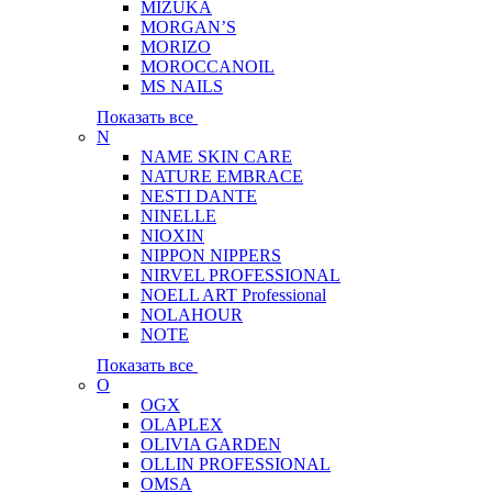
MIZUKA
MORGAN’S
MORIZO
MOROCCANOIL
MS NAILS
Показать все
N
NAME SKIN CARE
NATURE EMBRACE
NESTI DANTE
NINELLE
NIOXIN
NIPPON NIPPERS
NIRVEL PROFESSIONAL
NOELL ART Professional
NOLAHOUR
NOTE
Показать все
O
OGX
OLAPLEX
OLIVIA GARDEN
OLLIN PROFESSIONAL
OMSA