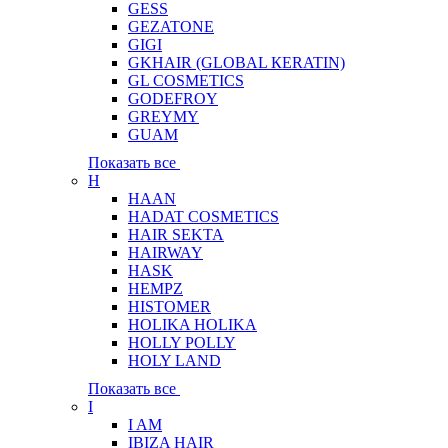
GESS
GEZATONE
GIGI
GKHAIR (GLOBAL КЕRATIN)
GL COSMETICS
GODEFROY
GREYMY
GUAM
Показать все
H
HAAN
HADAT COSMETICS
HAIR SEKTA
HAIRWAY
HASK
HEMPZ
HISTOMER
HOLIKA HOLIKA
HOLLY POLLY
HOLY LAND
Показать все
I
I AM
IBIZA HAIR