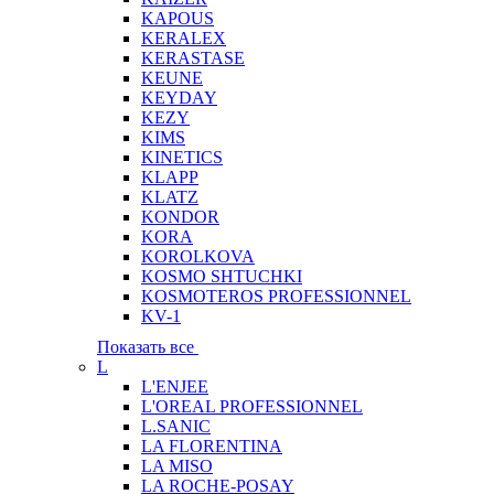
KAPOUS
KERALEX
KERASTASE
KEUNE
KEYDAY
KEZY
KIMS
KINETICS
KLAPP
KLATZ
KONDOR
KORA
KOROLKOVA
KOSMO SHTUCHKI
KOSMOTEROS PROFESSIONNEL
KV-1
Показать все
L
L'ENJEE
L'OREAL PROFESSIONNEL
L.SANIC
LA FLORENTINA
LA MISO
LA ROCHE-POSAY