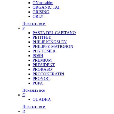
ONmacabim
ORGANIC TAI
ORISING
ORLY
Показать все
P
PASTA DEL CAPITANO
PETITFEE
PHILIP KINGSLEY
PHILIPPE MATIGNON
PHYTOMER
POSH
PREMIUM
PRESIDENT
PRORASO
PROTOKERATIN
PROVOC
PUPA
Показать все
Q
QUADHA
Показать все
R