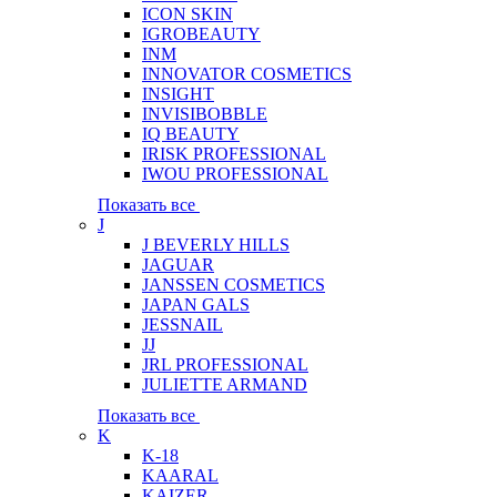
ICON SKIN
IGROBEAUTY
INM
INNOVATOR COSMETICS
INSIGHT
INVISIBOBBLE
IQ BEAUTY
IRISK PROFESSIONAL
IWOU PROFESSIONAL
Показать все
J
J BEVERLY HILLS
JAGUAR
JANSSEN COSMETICS
JAPAN GALS
JESSNAIL
JJ
JRL PROFESSIONAL
JULIETTE ARMAND
Показать все
K
K-18
KAARAL
KAIZER