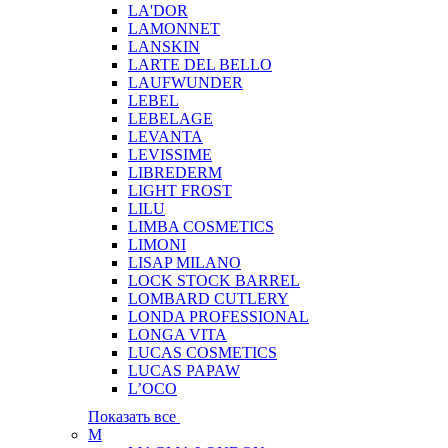
LA'DOR
LAMONNET
LANSKIN
LARTE DEL BELLO
LAUFWUNDER
LEBEL
LEBELAGE
LEVANTA
LEVISSIME
LIBREDERM
LIGHT FROST
LILU
LIMBA COSMETICS
LIMONI
LISAP MILANO
LOCK STOCK BARREL
LOMBARD CUTLERY
LONDA PROFESSIONAL
LONGA VITA
LUCAS COSMETICS
LUCAS PAPAW
L’OCO
Показать все
M