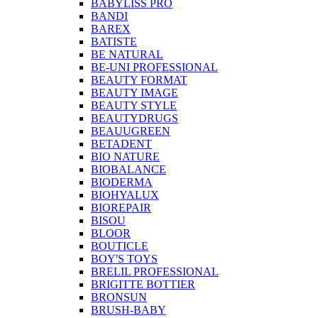
BABYLISS PRO
BANDI
BAREX
BATISTE
BE NATURAL
BE-UNI PROFESSIONAL
BEAUTY FORMAT
BEAUTY IMAGE
BEAUTY STYLE
BEAUTYDRUGS
BEAUUGREEN
BETADENT
BIO NATURE
BIOBALANCE
BIODERMA
BIOHYALUX
BIOREPAIR
BISOU
BLOOR
BOUTICLE
BOY'S TOYS
BRELIL PROFESSIONAL
BRIGITTE BOTTIER
BRONSUN
BRUSH-BABY