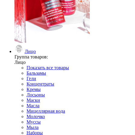
Лицо
Группа товаров:
Лицо
Показать все товары
Бальзамы
Гели
Концентраты
Кремы
Лосьоны
Маски
Масла
Мицеллярная вода
Молочко
Муссы
Мыла
Наборы