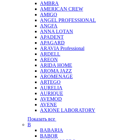
AMBRA
AMERICAN CREW
AMIGO
ANGEL PROFESSIONAL
ANGFA
ANNA LOTAN
APADENT
APAGARD
ARAVIA Professional
ARDELL
AREON
ARIDA HOME
AROMA JAZZ
AROMENAGE
ARTEGO
AURELIA
AURIQUE
AVEMOD
AVENE
AXIONE LABORATORY
Показать все
B
BABARIA
BABOR