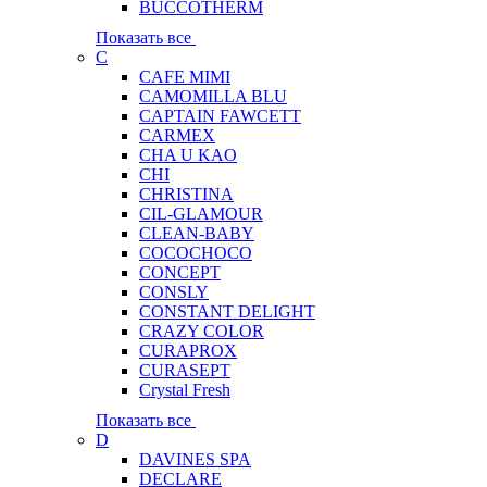
BUCCOTHERM
Показать все
C
CAFE MIMI
CAMOMILLA BLU
CAPTAIN FAWCETT
CARMEX
CHA U KAO
CHI
CHRISTINA
CIL-GLAMOUR
CLEAN-BABY
COCOCHOCO
CONCEPT
CONSLY
CONSTANT DELIGHT
CRAZY COLOR
CURAPROX
CURASEPT
Crystal Fresh
Показать все
D
DAVINES SPA
DECLARE