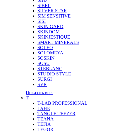
SHU
SIBEL
SILVER STAR
SIM SENSITIVE
SISI
SKIN GARD
SKINDOM
SKINJESTIQUE
SMART MINERALS
SOLEO
SOLOMEYA
SOSKIN
SOSU
STEBLANC
STUDIO STYLE
SURGI
SVR
Показать все
T
T-LAB PROFESSIONAL
TAHE
TANGLE TEEZER
TEANA
TEFIA
TEGOR