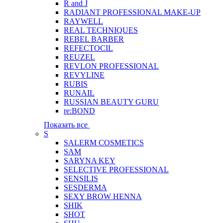
R and J
RADIANT PROFESSIONAL MAKE-UP
RAYWELL
REAL TECHNIQUES
REBEL BARBER
REFECTOCIL
REUZEL
REVLON PROFESSIONAL
REVYLINE
RUBIS
RUNAIL
RUSSIAN BEAUTY GURU
re:BOND
Показать все
S
SALERM COSMETICS
SAM
SARYNA KEY
SELECTIVE PROFESSIONAL
SENSILIS
SESDERMA
SEXY BROW HENNA
SHIK
SHOT