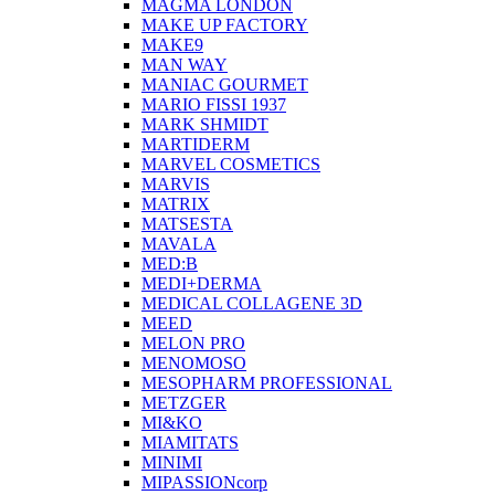
MAGMA LONDON
MAKE UP FACTORY
MAKE9
MAN WAY
MANIAC GOURMET
MARIO FISSI 1937
MARK SHMIDT
MARTIDERM
MARVEL COSMETICS
MARVIS
MATRIX
MATSESTA
MAVALA
MED:B
MEDI+DERMA
MEDICAL COLLAGENE 3D
MEED
MELON PRO
MENOMOSO
MESOPHARM PROFESSIONAL
METZGER
MI&KO
MIAMITATS
MINIMI
MIPASSIONcorp