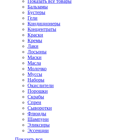
Показать все товары
Бальзамы
Бустеры
Гели
Кондиционеры
Концентраты
Краски
Кремы
Лаки
Лосьоны
Маски
Масла
Молочко
Муссы
Наборы
Окислители
Порошки
Скрабы
Спреи
Сыворотки
Флюиды
Шампуни
Эликсиры
Эссенции
Показать все