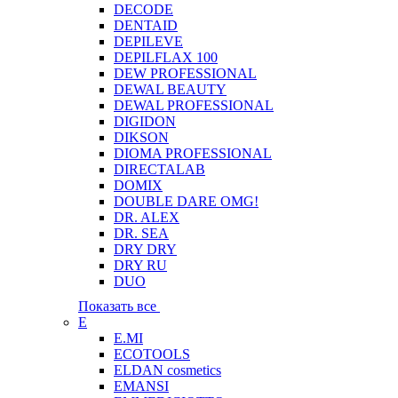
DECODE
DENTAID
DEPILEVE
DEPILFLAX 100
DEW PROFESSIONAL
DEWAL BEAUTY
DEWAL PROFESSIONAL
DIGIDON
DIKSON
DIOMA PROFESSIONAL
DIRECTALAB
DOMIX
DOUBLE DARE OMG!
DR. ALEX
DR. SEA
DRY DRY
DRY RU
DUO
Показать все
E
E.MI
ECOTOOLS
ELDAN cosmetics
EMANSI