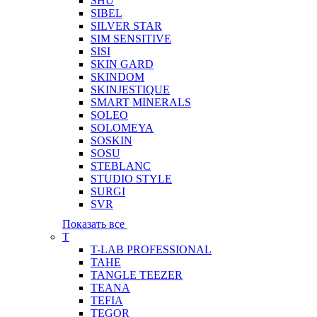
SHU
SIBEL
SILVER STAR
SIM SENSITIVE
SISI
SKIN GARD
SKINDOM
SKINJESTIQUE
SMART MINERALS
SOLEO
SOLOMEYA
SOSKIN
SOSU
STEBLANC
STUDIO STYLE
SURGI
SVR
Показать все
T
T-LAB PROFESSIONAL
TAHE
TANGLE TEEZER
TEANA
TEFIA
TEGOR