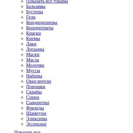
Показать все товары
Бальзамы
Бустеры
Гели
Кондиционеры
Концентраты
Краски
Кремы
Лаки
Лосьоны
Маски
Масла
Молочко
Муссы
Наборы
Окислители
Порошки
Скрабы
Спреи
Сыворотки
Флюиды
Шампуни
Эликсиры
Эссенции
Показать все