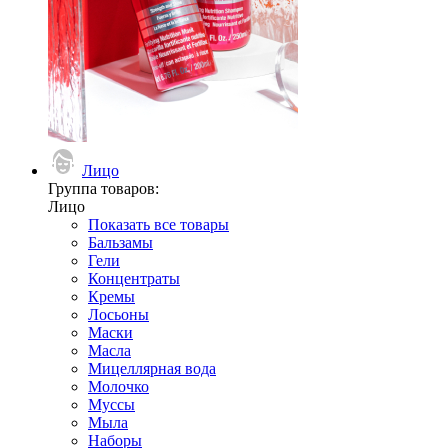
Лицо
Группа товаров:
Лицо
Показать все товары
Бальзамы
Гели
Концентраты
Кремы
Лосьоны
Маски
Масла
Мицеллярная вода
Молочко
Муссы
Мыла
Наборы