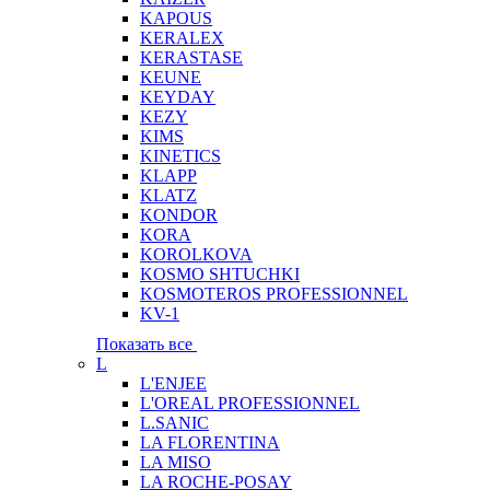
KAPOUS
KERALEX
KERASTASE
KEUNE
KEYDAY
KEZY
KIMS
KINETICS
KLAPP
KLATZ
KONDOR
KORA
KOROLKOVA
KOSMO SHTUCHKI
KOSMOTEROS PROFESSIONNEL
KV-1
Показать все
L
L'ENJEE
L'OREAL PROFESSIONNEL
L.SANIC
LA FLORENTINA
LA MISO
LA ROCHE-POSAY