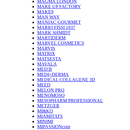
MAGMA LONDON
MAKE UP FACTORY
MAKE9
MAN WAY
MANIAC GOURMET
MARIO FISSI 1937
MARK SHMIDT
MARTIDERM
MARVEL COSMETICS
MARVIS
MATRIX
MATSESTA
MAVALA
MED:B
MEDI+DERMA
MEDICAL COLLAGENE 3D
MEED
MELON PRO
MENOMOSO
MESOPHARM PROFESSIONAL
METZGER
MI&KO
MIAMITATS
MINIMI
MIPASSIONcorp