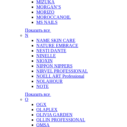
MIZUKA
MORGAN’S
MORIZO
MOROCCANOIL
MS NAILS
Показать все
N
NAME SKIN CARE
NATURE EMBRACE
NESTI DANTE
NINELLE
NIOXIN
NIPPON NIPPERS
NIRVEL PROFESSIONAL
NOELL ART Professional
NOLAHOUR
NOTE
Показать все
O
OGX
OLAPLEX
OLIVIA GARDEN
OLLIN PROFESSIONAL
OMSA