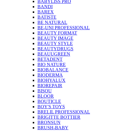
BABYLISS PRO
BANDI
BAREX
BATISTE
BE NATURAL
BE-UNI PROFESSIONAL
BEAUTY FORMAT
BEAUTY IMAGE
BEAUTY STYLE
BEAUTYDRUGS
BEAUUGREEN
BETADENT
BIO NATURE
BIOBALANCE
BIODERMA
BIOHYALUX
BIOREPAIR
BISOU
BLOOR
BOUTICLE
BOY'S TOYS
BRELIL PROFESSIONAL
BRIGITTE BOTTIER
BRONSUN
BRUSH-BABY