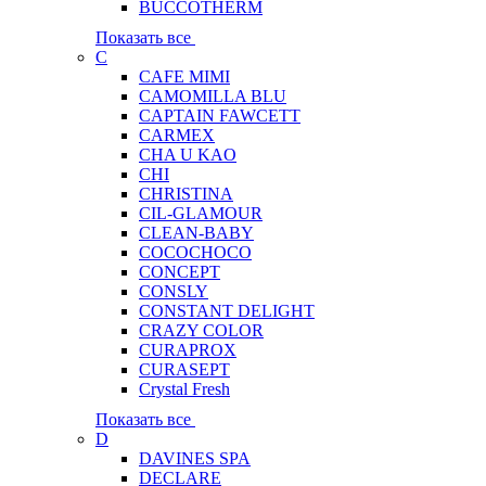
BUCCOTHERM
Показать все
C
CAFE MIMI
CAMOMILLA BLU
CAPTAIN FAWCETT
CARMEX
CHA U KAO
CHI
CHRISTINA
CIL-GLAMOUR
CLEAN-BABY
COCOCHOCO
CONCEPT
CONSLY
CONSTANT DELIGHT
CRAZY COLOR
CURAPROX
CURASEPT
Crystal Fresh
Показать все
D
DAVINES SPA
DECLARE