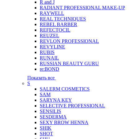
R and J
RADIANT PROFESSIONAL MAKE-UP
RAYWELL
REAL TECHNIQUES
REBEL BARBER
REFECTOCIL
REUZEL
REVLON PROFESSIONAL
REVYLINE
RUBIS
RUNAIL
RUSSIAN BEAUTY GURU
re:BOND
Показать все
S
SALERM COSMETICS
SAM
SARYNA KEY
SELECTIVE PROFESSIONAL
SENSILIS
SESDERMA
SEXY BROW HENNA
SHIK
SHOT