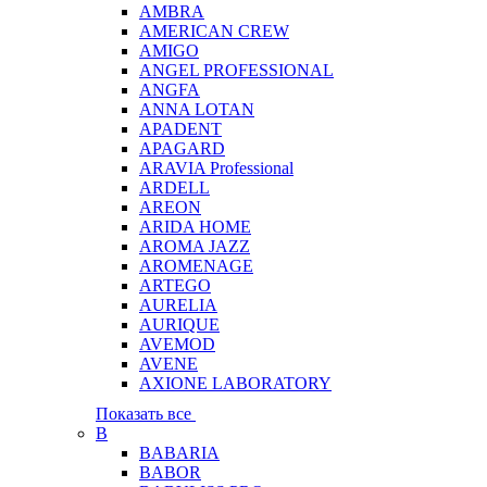
AMBRA
AMERICAN CREW
AMIGO
ANGEL PROFESSIONAL
ANGFA
ANNA LOTAN
APADENT
APAGARD
ARAVIA Professional
ARDELL
AREON
ARIDA HOME
AROMA JAZZ
AROMENAGE
ARTEGO
AURELIA
AURIQUE
AVEMOD
AVENE
AXIONE LABORATORY
Показать все
B
BABARIA
BABOR