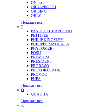
ONmacabim
ORGANIC TAI
ORISING
ORLY
Показать все
P
PASTA DEL CAPITANO
PETITFEE
PHILIP KINGSLEY
PHILIPPE MATIGNON
PHYTOMER
POSH
PREMIUM
PRESIDENT
PRORASO
PROTOKERATIN
PROVOC
PUPA
Показать все
Q
QUADHA
Показать все
R