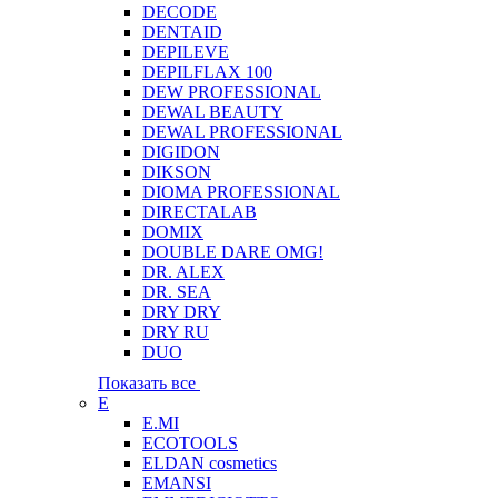
DECODE
DENTAID
DEPILEVE
DEPILFLAX 100
DEW PROFESSIONAL
DEWAL BEAUTY
DEWAL PROFESSIONAL
DIGIDON
DIKSON
DIOMA PROFESSIONAL
DIRECTALAB
DOMIX
DOUBLE DARE OMG!
DR. ALEX
DR. SEA
DRY DRY
DRY RU
DUO
Показать все
E
E.MI
ECOTOOLS
ELDAN cosmetics
EMANSI