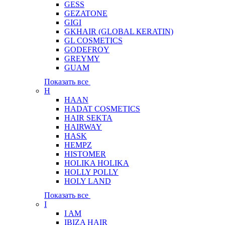
GESS
GEZATONE
GIGI
GKHAIR (GLOBAL КЕRATIN)
GL COSMETICS
GODEFROY
GREYMY
GUAM
Показать все
H
HAAN
HADAT COSMETICS
HAIR SEKTA
HAIRWAY
HASK
HEMPZ
HISTOMER
HOLIKA HOLIKA
HOLLY POLLY
HOLY LAND
Показать все
I
I AM
IBIZA HAIR