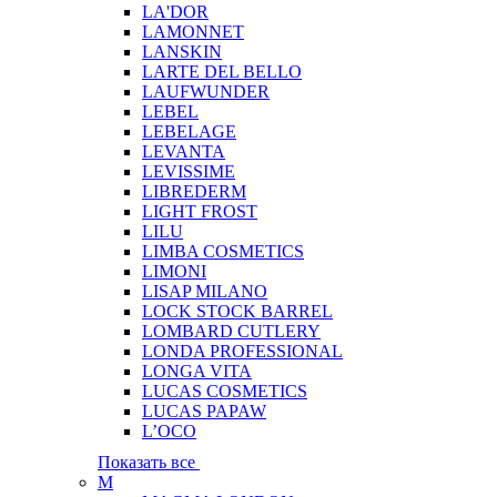
LA'DOR
LAMONNET
LANSKIN
LARTE DEL BELLO
LAUFWUNDER
LEBEL
LEBELAGE
LEVANTA
LEVISSIME
LIBREDERM
LIGHT FROST
LILU
LIMBA COSMETICS
LIMONI
LISAP MILANO
LOCK STOCK BARREL
LOMBARD CUTLERY
LONDA PROFESSIONAL
LONGA VITA
LUCAS COSMETICS
LUCAS PAPAW
L’OCO
Показать все
M