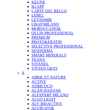
KEUNE
KLAPP
LARTE DEL BELLO
LEBEL
LEVISSIME
LISAP MILANO
MOROCCANOIL
OLLIN PROFESSIONAL
PREMIUM
PROTOKERATIN
SELECTIVE PROFESSIONAL
SESDERMA
SMART MINERALS
TEANA
VIVANEL
VIVIAN GRAY
A
ABRIL ET NATURE
ACTIVE
ADRICOCO
ALAN HADASH
ALFAPARF MILANO
ALGO LIGHT
ALV BIOACTIVE
ALVIN D'OR