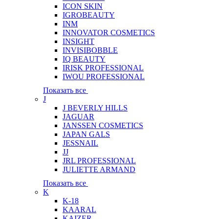
ICON SKIN
IGROBEAUTY
INM
INNOVATOR COSMETICS
INSIGHT
INVISIBOBBLE
IQ BEAUTY
IRISK PROFESSIONAL
IWOU PROFESSIONAL
Показать все
J
J BEVERLY HILLS
JAGUAR
JANSSEN COSMETICS
JAPAN GALS
JESSNAIL
JJ
JRL PROFESSIONAL
JULIETTE ARMAND
Показать все
K
K-18
KAARAL
KAIZER