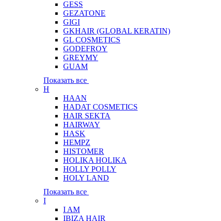
GESS
GEZATONE
GIGI
GKHAIR (GLOBAL КЕRATIN)
GL COSMETICS
GODEFROY
GREYMY
GUAM
Показать все
H
HAAN
HADAT COSMETICS
HAIR SEKTA
HAIRWAY
HASK
HEMPZ
HISTOMER
HOLIKA HOLIKA
HOLLY POLLY
HOLY LAND
Показать все
I
I AM
IBIZA HAIR