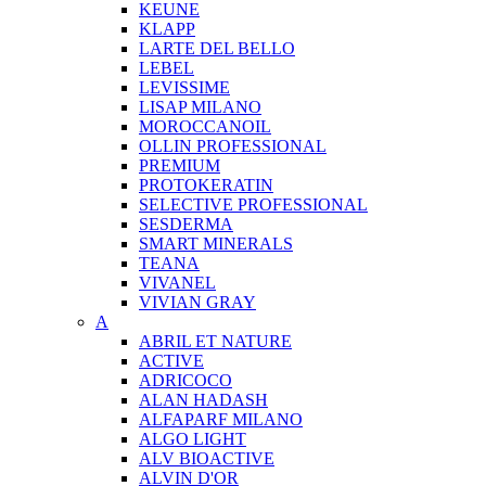
KEUNE
KLAPP
LARTE DEL BELLO
LEBEL
LEVISSIME
LISAP MILANO
MOROCCANOIL
OLLIN PROFESSIONAL
PREMIUM
PROTOKERATIN
SELECTIVE PROFESSIONAL
SESDERMA
SMART MINERALS
TEANA
VIVANEL
VIVIAN GRAY
A
ABRIL ET NATURE
ACTIVE
ADRICOCO
ALAN HADASH
ALFAPARF MILANO
ALGO LIGHT
ALV BIOACTIVE
ALVIN D'OR