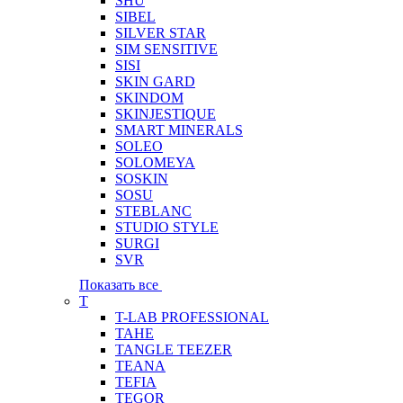
SHU
SIBEL
SILVER STAR
SIM SENSITIVE
SISI
SKIN GARD
SKINDOM
SKINJESTIQUE
SMART MINERALS
SOLEO
SOLOMEYA
SOSKIN
SOSU
STEBLANC
STUDIO STYLE
SURGI
SVR
Показать все
T
T-LAB PROFESSIONAL
TAHE
TANGLE TEEZER
TEANA
TEFIA
TEGOR