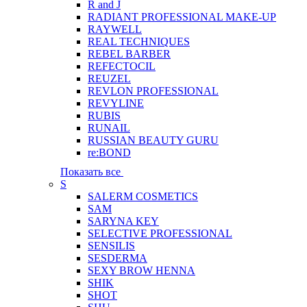
R and J
RADIANT PROFESSIONAL MAKE-UP
RAYWELL
REAL TECHNIQUES
REBEL BARBER
REFECTOCIL
REUZEL
REVLON PROFESSIONAL
REVYLINE
RUBIS
RUNAIL
RUSSIAN BEAUTY GURU
re:BOND
Показать все
S
SALERM COSMETICS
SAM
SARYNA KEY
SELECTIVE PROFESSIONAL
SENSILIS
SESDERMA
SEXY BROW HENNA
SHIK
SHOT