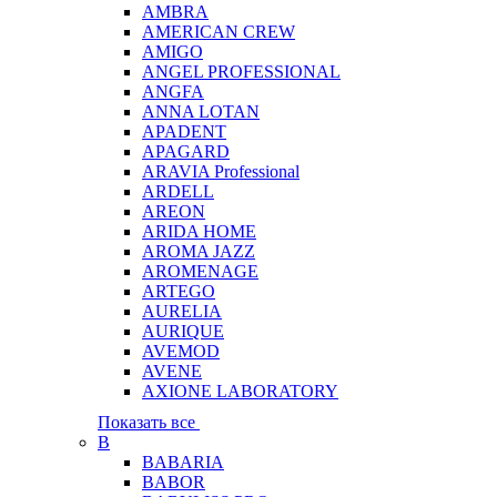
AMBRA
AMERICAN CREW
AMIGO
ANGEL PROFESSIONAL
ANGFA
ANNA LOTAN
APADENT
APAGARD
ARAVIA Professional
ARDELL
AREON
ARIDA HOME
AROMA JAZZ
AROMENAGE
ARTEGO
AURELIA
AURIQUE
AVEMOD
AVENE
AXIONE LABORATORY
Показать все
B
BABARIA
BABOR