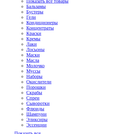
Показать все товары
Бальзамы
Бустеры
Гели
Кондиционеры
Концентраты
Краски
Кремы
Лаки
Лосьоны
Маски
Масла
Молочко
Муссы
Наборы
Окислители
Порошки
Скрабы
Спреи
Сыворотки
Флюиды
Шампуни
Эликсиры
Эссенции
Показать все