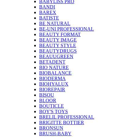
BABYLISS PRO
BANDI
BAREX
BATISTE
BE NATURAL
BE-UNI PROFESSIONAL
BEAUTY FORMAT
BEAUTY IMAGE
BEAUTY STYLE
BEAUTYDRUGS
BEAUUGREEN
BETADENT
BIO NATURE
BIOBALANCE
BIODERMA
BIOHYALUX
BIOREPAIR
BISOU
BLOOR
BOUTICLE
BOY'S TOYS
BRELIL PROFESSIONAL
BRIGITTE BOTTIER
BRONSUN
BRUSH-BABY