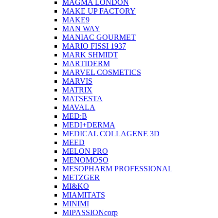
MAGMA LONDON
MAKE UP FACTORY
MAKE9
MAN WAY
MANIAC GOURMET
MARIO FISSI 1937
MARK SHMIDT
MARTIDERM
MARVEL COSMETICS
MARVIS
MATRIX
MATSESTA
MAVALA
MED:B
MEDI+DERMA
MEDICAL COLLAGENE 3D
MEED
MELON PRO
MENOMOSO
MESOPHARM PROFESSIONAL
METZGER
MI&KO
MIAMITATS
MINIMI
MIPASSIONcorp