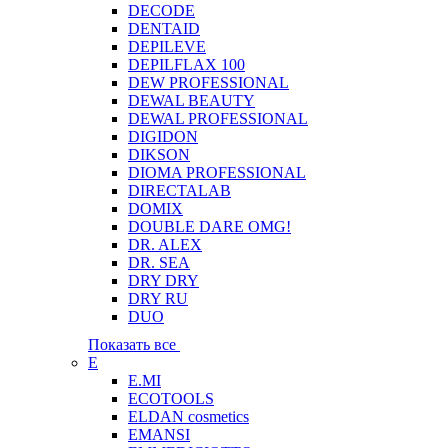
DECODE
DENTAID
DEPILEVE
DEPILFLAX 100
DEW PROFESSIONAL
DEWAL BEAUTY
DEWAL PROFESSIONAL
DIGIDON
DIKSON
DIOMA PROFESSIONAL
DIRECTALAB
DOMIX
DOUBLE DARE OMG!
DR. ALEX
DR. SEA
DRY DRY
DRY RU
DUO
Показать все
E
E.MI
ECOTOOLS
ELDAN cosmetics
EMANSI