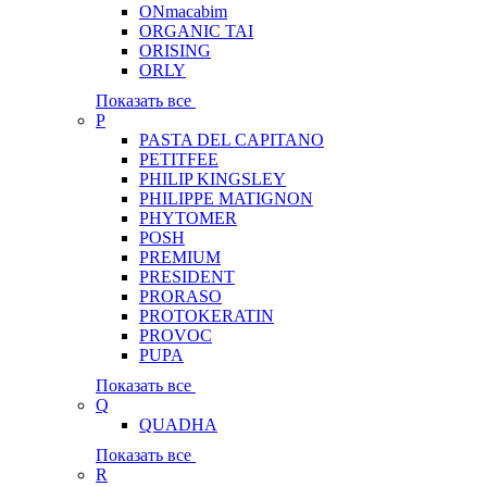
ONmacabim
ORGANIC TAI
ORISING
ORLY
Показать все
P
PASTA DEL CAPITANO
PETITFEE
PHILIP KINGSLEY
PHILIPPE MATIGNON
PHYTOMER
POSH
PREMIUM
PRESIDENT
PRORASO
PROTOKERATIN
PROVOC
PUPA
Показать все
Q
QUADHA
Показать все
R