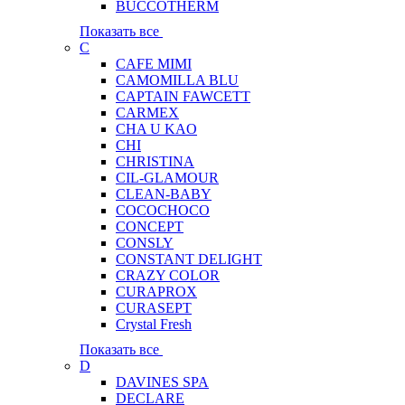
BUCCOTHERM
Показать все
C
CAFE MIMI
CAMOMILLA BLU
CAPTAIN FAWCETT
CARMEX
CHA U KAO
CHI
CHRISTINA
CIL-GLAMOUR
CLEAN-BABY
COCOCHOCO
CONCEPT
CONSLY
CONSTANT DELIGHT
CRAZY COLOR
CURAPROX
CURASEPT
Crystal Fresh
Показать все
D
DAVINES SPA
DECLARE