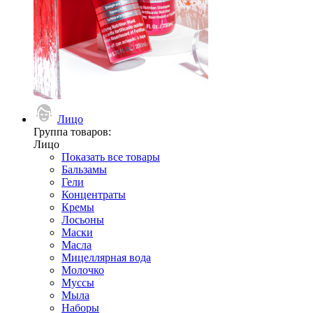
Лицо
Группа товаров:
Лицо
Показать все товары
Бальзамы
Гели
Концентраты
Кремы
Лосьоны
Маски
Масла
Мицеллярная вода
Молочко
Муссы
Мыла
Наборы