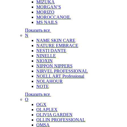
MIZUKA
MORGAN’S
MORIZO
MOROCCANOIL
MS NAILS
Показать все
N
NAME SKIN CARE
NATURE EMBRACE
NESTI DANTE
NINELLE
NIOXIN
NIPPON NIPPERS
NIRVEL PROFESSIONAL
NOELL ART Professional
NOLAHOUR
NOTE
Показать все
O
OGX
OLAPLEX
OLIVIA GARDEN
OLLIN PROFESSIONAL
OMSA