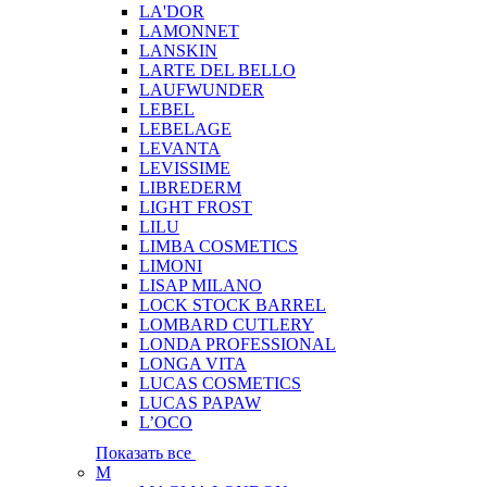
LA'DOR
LAMONNET
LANSKIN
LARTE DEL BELLO
LAUFWUNDER
LEBEL
LEBELAGE
LEVANTA
LEVISSIME
LIBREDERM
LIGHT FROST
LILU
LIMBA COSMETICS
LIMONI
LISAP MILANO
LOCK STOCK BARREL
LOMBARD CUTLERY
LONDA PROFESSIONAL
LONGA VITA
LUCAS COSMETICS
LUCAS PAPAW
L’OCO
Показать все
M