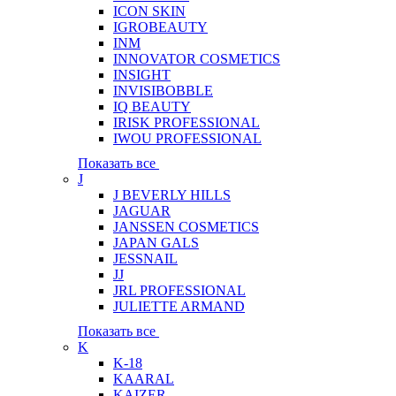
ICON SKIN
IGROBEAUTY
INM
INNOVATOR COSMETICS
INSIGHT
INVISIBOBBLE
IQ BEAUTY
IRISK PROFESSIONAL
IWOU PROFESSIONAL
Показать все
J
J BEVERLY HILLS
JAGUAR
JANSSEN COSMETICS
JAPAN GALS
JESSNAIL
JJ
JRL PROFESSIONAL
JULIETTE ARMAND
Показать все
K
K-18
KAARAL
KAIZER