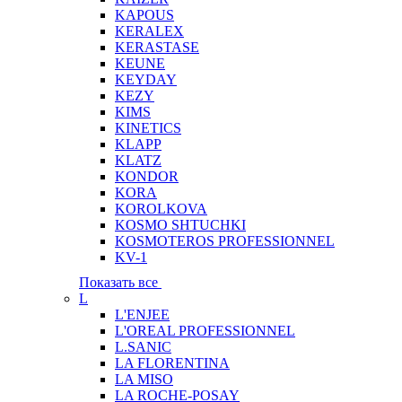
KAPOUS
KERALEX
KERASTASE
KEUNE
KEYDAY
KEZY
KIMS
KINETICS
KLAPP
KLATZ
KONDOR
KORA
KOROLKOVA
KOSMO SHTUCHKI
KOSMOTEROS PROFESSIONNEL
KV-1
Показать все
L
L'ENJEE
L'OREAL PROFESSIONNEL
L.SANIC
LA FLORENTINA
LA MISO
LA ROCHE-POSAY