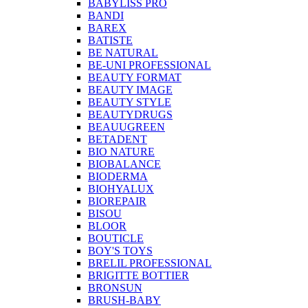
BABYLISS PRO
BANDI
BAREX
BATISTE
BE NATURAL
BE-UNI PROFESSIONAL
BEAUTY FORMAT
BEAUTY IMAGE
BEAUTY STYLE
BEAUTYDRUGS
BEAUUGREEN
BETADENT
BIO NATURE
BIOBALANCE
BIODERMA
BIOHYALUX
BIOREPAIR
BISOU
BLOOR
BOUTICLE
BOY'S TOYS
BRELIL PROFESSIONAL
BRIGITTE BOTTIER
BRONSUN
BRUSH-BABY