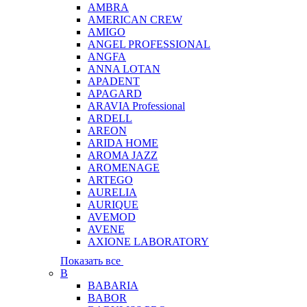
AMBRA
AMERICAN CREW
AMIGO
ANGEL PROFESSIONAL
ANGFA
ANNA LOTAN
APADENT
APAGARD
ARAVIA Professional
ARDELL
AREON
ARIDA HOME
AROMA JAZZ
AROMENAGE
ARTEGO
AURELIA
AURIQUE
AVEMOD
AVENE
AXIONE LABORATORY
Показать все
B
BABARIA
BABOR