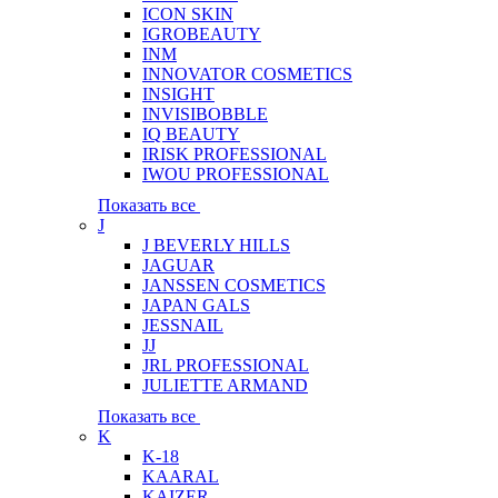
ICON SKIN
IGROBEAUTY
INM
INNOVATOR COSMETICS
INSIGHT
INVISIBOBBLE
IQ BEAUTY
IRISK PROFESSIONAL
IWOU PROFESSIONAL
Показать все
J
J BEVERLY HILLS
JAGUAR
JANSSEN COSMETICS
JAPAN GALS
JESSNAIL
JJ
JRL PROFESSIONAL
JULIETTE ARMAND
Показать все
K
K-18
KAARAL
KAIZER