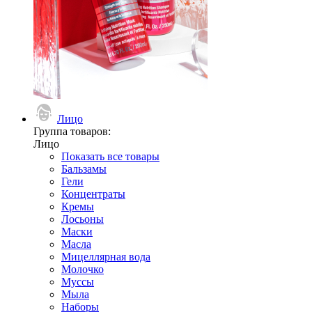
Лицо
Группа товаров:
Лицо
Показать все товары
Бальзамы
Гели
Концентраты
Кремы
Лосьоны
Маски
Масла
Мицеллярная вода
Молочко
Муссы
Мыла
Наборы