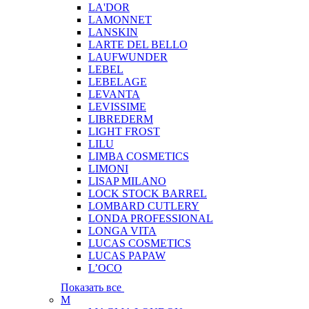
LA'DOR
LAMONNET
LANSKIN
LARTE DEL BELLO
LAUFWUNDER
LEBEL
LEBELAGE
LEVANTA
LEVISSIME
LIBREDERM
LIGHT FROST
LILU
LIMBA COSMETICS
LIMONI
LISAP MILANO
LOCK STOCK BARREL
LOMBARD CUTLERY
LONDA PROFESSIONAL
LONGA VITA
LUCAS COSMETICS
LUCAS PAPAW
L’OCO
Показать все
M