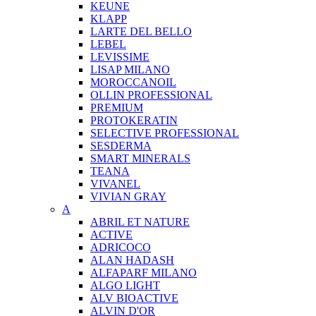
KEUNE
KLAPP
LARTE DEL BELLO
LEBEL
LEVISSIME
LISAP MILANO
MOROCCANOIL
OLLIN PROFESSIONAL
PREMIUM
PROTOKERATIN
SELECTIVE PROFESSIONAL
SESDERMA
SMART MINERALS
TEANA
VIVANEL
VIVIAN GRAY
A
ABRIL ET NATURE
ACTIVE
ADRICOCO
ALAN HADASH
ALFAPARF MILANO
ALGO LIGHT
ALV BIOACTIVE
ALVIN D'OR