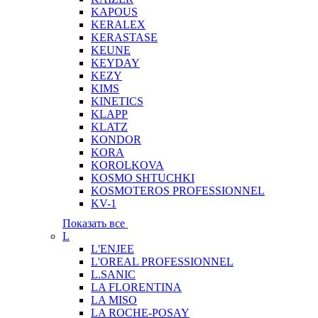
KAPOUS
KERALEX
KERASTASE
KEUNE
KEYDAY
KEZY
KIMS
KINETICS
KLAPP
KLATZ
KONDOR
KORA
KOROLKOVA
KOSMO SHTUCHKI
KOSMOTEROS PROFESSIONNEL
KV-1
Показать все
L
L'ENJEE
L'OREAL PROFESSIONNEL
L.SANIC
LA FLORENTINA
LA MISO
LA ROCHE-POSAY