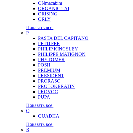
ONmacabim
ORGANIC TAI
ORISING
ORLY
Показать все
P
PASTA DEL CAPITANO
PETITFEE
PHILIP KINGSLEY
PHILIPPE MATIGNON
PHYTOMER
POSH
PREMIUM
PRESIDENT
PRORASO
PROTOKERATIN
PROVOC
PUPA
Показать все
Q
QUADHA
Показать все
R