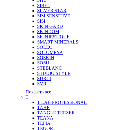
SHU
SIBEL
SILVER STAR
SIM SENSITIVE
SISI
SKIN GARD
SKINDOM
SKINJESTIQUE
SMART MINERALS
SOLEO
SOLOMEYA
SOSKIN
SOSU
STEBLANC
STUDIO STYLE
SURGI
SVR
Показать все
T
T-LAB PROFESSIONAL
TAHE
TANGLE TEEZER
TEANA
TEFIA
TEGOR