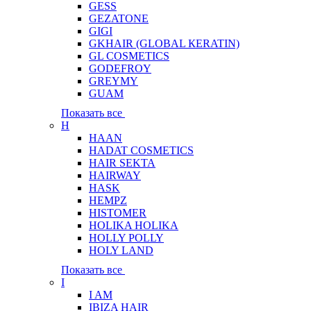
GESS
GEZATONE
GIGI
GKHAIR (GLOBAL КЕRATIN)
GL COSMETICS
GODEFROY
GREYMY
GUAM
Показать все
H
HAAN
HADAT COSMETICS
HAIR SEKTA
HAIRWAY
HASK
HEMPZ
HISTOMER
HOLIKA HOLIKA
HOLLY POLLY
HOLY LAND
Показать все
I
I AM
IBIZA HAIR