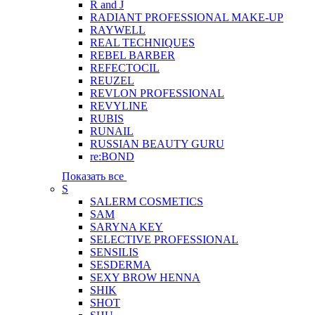
R and J
RADIANT PROFESSIONAL MAKE-UP
RAYWELL
REAL TECHNIQUES
REBEL BARBER
REFECTOCIL
REUZEL
REVLON PROFESSIONAL
REVYLINE
RUBIS
RUNAIL
RUSSIAN BEAUTY GURU
re:BOND
Показать все
S
SALERM COSMETICS
SAM
SARYNA KEY
SELECTIVE PROFESSIONAL
SENSILIS
SESDERMA
SEXY BROW HENNA
SHIK
SHOT