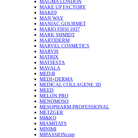
MAGMA LONDON
MAKE UP FACTORY
MAKE9
MAN WAY
MANIAC GOURMET
MARIO FISSI 1937
MARK SHMIDT
MARTIDERM
MARVEL COSMETICS
MARVIS
MATRIX
MATSESTA
MAVALA
MED:B
MEDI+DERMA
MEDICAL COLLAGENE 3D
MEED
MELON PRO
MENOMOSO
MESOPHARM PROFESSIONAL
METZGER
MI&KO
MIAMITATS
MINIMI
MIPASSIONcorp