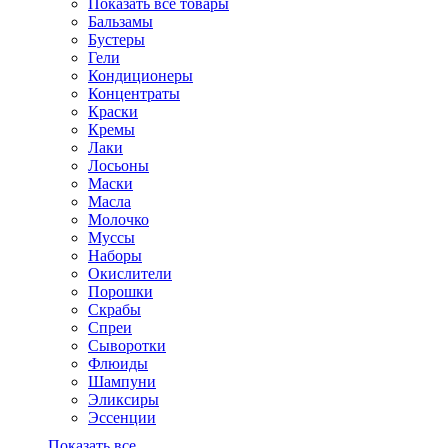
Показать все товары
Бальзамы
Бустеры
Гели
Кондиционеры
Концентраты
Краски
Кремы
Лаки
Лосьоны
Маски
Масла
Молочко
Муссы
Наборы
Окислители
Порошки
Скрабы
Спреи
Сыворотки
Флюиды
Шампуни
Эликсиры
Эссенции
Показать все