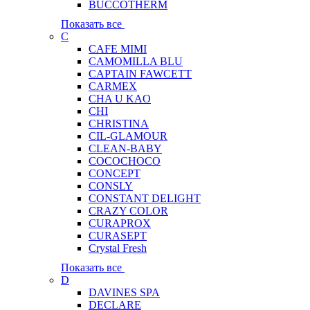
BUCCOTHERM
Показать все
C
CAFE MIMI
CAMOMILLA BLU
CAPTAIN FAWCETT
CARMEX
CHA U KAO
CHI
CHRISTINA
CIL-GLAMOUR
CLEAN-BABY
COCOCHOCO
CONCEPT
CONSLY
CONSTANT DELIGHT
CRAZY COLOR
CURAPROX
CURASEPT
Crystal Fresh
Показать все
D
DAVINES SPA
DECLARE