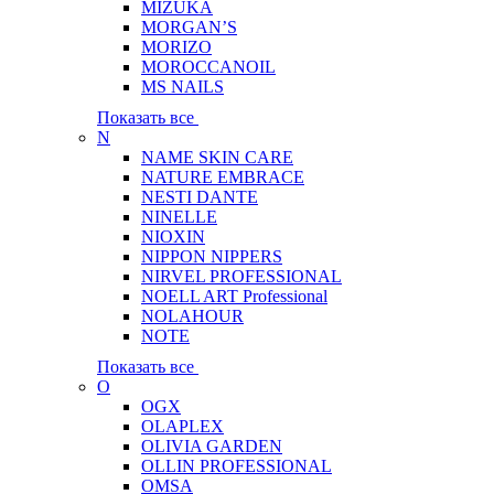
MIZUKA
MORGAN’S
MORIZO
MOROCCANOIL
MS NAILS
Показать все
N
NAME SKIN CARE
NATURE EMBRACE
NESTI DANTE
NINELLE
NIOXIN
NIPPON NIPPERS
NIRVEL PROFESSIONAL
NOELL ART Professional
NOLAHOUR
NOTE
Показать все
O
OGX
OLAPLEX
OLIVIA GARDEN
OLLIN PROFESSIONAL
OMSA