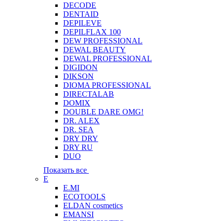
DECODE
DENTAID
DEPILEVE
DEPILFLAX 100
DEW PROFESSIONAL
DEWAL BEAUTY
DEWAL PROFESSIONAL
DIGIDON
DIKSON
DIOMA PROFESSIONAL
DIRECTALAB
DOMIX
DOUBLE DARE OMG!
DR. ALEX
DR. SEA
DRY DRY
DRY RU
DUO
Показать все
E
E.MI
ECOTOOLS
ELDAN cosmetics
EMANSI