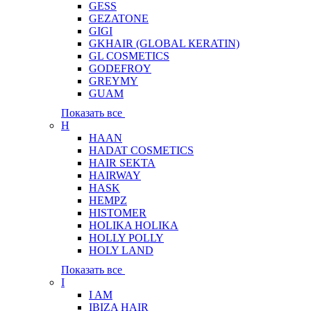
GESS
GEZATONE
GIGI
GKHAIR (GLOBAL КЕRATIN)
GL COSMETICS
GODEFROY
GREYMY
GUAM
Показать все
H
HAAN
HADAT COSMETICS
HAIR SEKTA
HAIRWAY
HASK
HEMPZ
HISTOMER
HOLIKA HOLIKA
HOLLY POLLY
HOLY LAND
Показать все
I
I AM
IBIZA HAIR