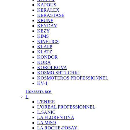
KAPOUS
KERALEX
KERASTASE
KEUNE
KEYDAY
KEZY
KIMS
KINETICS
KLAPP
KLATZ
KONDOR
KORA
KOROLKOVA
KOSMO SHTUCHKI
KOSMOTEROS PROFESSIONNEL
KV-1
Показать все
L
L'ENJEE
L'OREAL PROFESSIONNEL
L.SANIC
LA FLORENTINA
LA MISO
LA ROCHE-POSAY