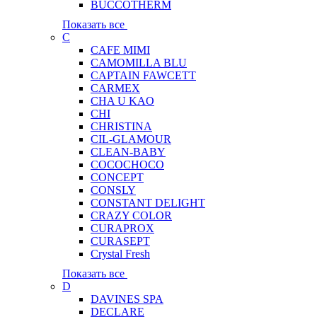
BUCCOTHERM
Показать все
C
CAFE MIMI
CAMOMILLA BLU
CAPTAIN FAWCETT
CARMEX
CHA U KAO
CHI
CHRISTINA
CIL-GLAMOUR
CLEAN-BABY
COCOCHOCO
CONCEPT
CONSLY
CONSTANT DELIGHT
CRAZY COLOR
CURAPROX
CURASEPT
Crystal Fresh
Показать все
D
DAVINES SPA
DECLARE