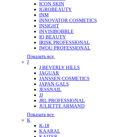
ICON SKIN
IGROBEAUTY
INM
INNOVATOR COSMETICS
INSIGHT
INVISIBOBBLE
IQ BEAUTY
IRISK PROFESSIONAL
IWOU PROFESSIONAL
Показать все
J
J BEVERLY HILLS
JAGUAR
JANSSEN COSMETICS
JAPAN GALS
JESSNAIL
JJ
JRL PROFESSIONAL
JULIETTE ARMAND
Показать все
K
K-18
KAARAL
KAIZER