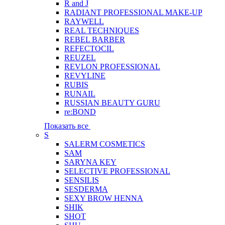
R and J
RADIANT PROFESSIONAL MAKE-UP
RAYWELL
REAL TECHNIQUES
REBEL BARBER
REFECTOCIL
REUZEL
REVLON PROFESSIONAL
REVYLINE
RUBIS
RUNAIL
RUSSIAN BEAUTY GURU
re:BOND
Показать все
S
SALERM COSMETICS
SAM
SARYNA KEY
SELECTIVE PROFESSIONAL
SENSILIS
SESDERMA
SEXY BROW HENNA
SHIK
SHOT