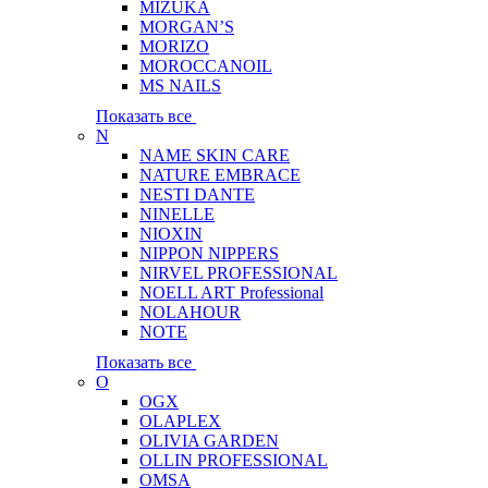
MIZUKA
MORGAN’S
MORIZO
MOROCCANOIL
MS NAILS
Показать все
N
NAME SKIN CARE
NATURE EMBRACE
NESTI DANTE
NINELLE
NIOXIN
NIPPON NIPPERS
NIRVEL PROFESSIONAL
NOELL ART Professional
NOLAHOUR
NOTE
Показать все
O
OGX
OLAPLEX
OLIVIA GARDEN
OLLIN PROFESSIONAL
OMSA