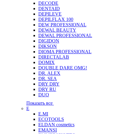
DECODE
DENTAID
DEPILEVE
DEPILFLAX 100
DEW PROFESSIONAL
DEWAL BEAUTY
DEWAL PROFESSIONAL
DIGIDON
DIKSON
DIOMA PROFESSIONAL
DIRECTALAB
DOMIX
DOUBLE DARE OMG!
DR. ALEX
DR. SEA
DRY DRY
DRY RU
DUO
Показать все
E
E.MI
ECOTOOLS
ELDAN cosmetics
EMANSI