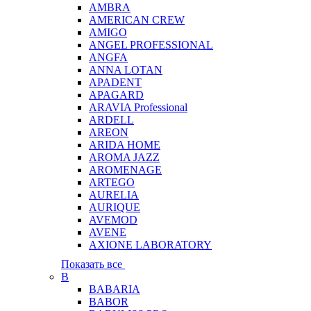
AMBRA
AMERICAN CREW
AMIGO
ANGEL PROFESSIONAL
ANGFA
ANNA LOTAN
APADENT
APAGARD
ARAVIA Professional
ARDELL
AREON
ARIDA HOME
AROMA JAZZ
AROMENAGE
ARTEGO
AURELIA
AURIQUE
AVEMOD
AVENE
AXIONE LABORATORY
Показать все
B
BABARIA
BABOR