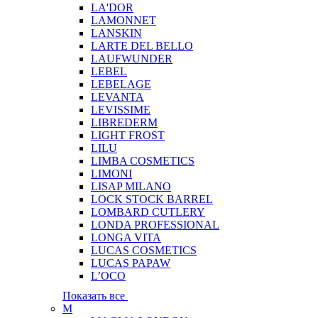
LA'DOR
LAMONNET
LANSKIN
LARTE DEL BELLO
LAUFWUNDER
LEBEL
LEBELAGE
LEVANTA
LEVISSIME
LIBREDERM
LIGHT FROST
LILU
LIMBA COSMETICS
LIMONI
LISAP MILANO
LOCK STOCK BARREL
LOMBARD CUTLERY
LONDA PROFESSIONAL
LONGA VITA
LUCAS COSMETICS
LUCAS PAPAW
L’OCO
Показать все
M