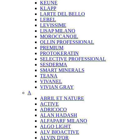
KEUNE
KLAPP
LARTE DEL BELLO
LEBEL
LEVISSIME
LISAP MILANO
MOROCCANOIL
OLLIN PROFESSIONAL
PREMIUM
PROTOKERATIN
SELECTIVE PROFESSIONAL
SESDERMA
SMART MINERALS
TEANA
VIVANEL
VIVIAN GRAY
A
ABRIL ET NATURE
ACTIVE
ADRICOCO
ALAN HADASH
ALFAPARF MILANO
ALGO LIGHT
ALV BIOACTIVE
ALVIN D'OR