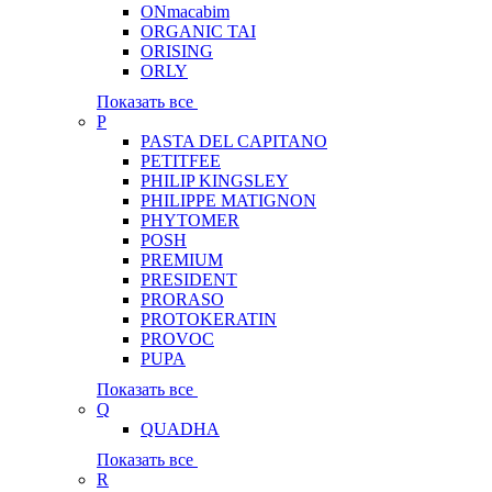
ONmacabim
ORGANIC TAI
ORISING
ORLY
Показать все
P
PASTA DEL CAPITANO
PETITFEE
PHILIP KINGSLEY
PHILIPPE MATIGNON
PHYTOMER
POSH
PREMIUM
PRESIDENT
PRORASO
PROTOKERATIN
PROVOC
PUPA
Показать все
Q
QUADHA
Показать все
R