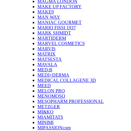
MAGMA LONDON
MAKE UP FACTORY
MAKE9
MAN WAY
MANIAC GOURMET
MARIO FISSI 1937
MARK SHMIDT
MARTIDERM
MARVEL COSMETICS
MARVIS
MATRIX
MATSESTA
MAVALA
MED:B
MEDI+DERMA
MEDICAL COLLAGENE 3D
MEED
MELON PRO
MENOMOSO
MESOPHARM PROFESSIONAL
METZGER
MI&KO
MIAMITATS
MINIMI
MIPASSIONcorp