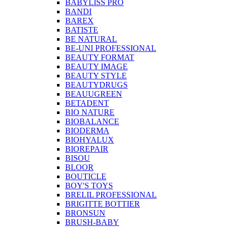
BABYLISS PRO
BANDI
BAREX
BATISTE
BE NATURAL
BE-UNI PROFESSIONAL
BEAUTY FORMAT
BEAUTY IMAGE
BEAUTY STYLE
BEAUTYDRUGS
BEAUUGREEN
BETADENT
BIO NATURE
BIOBALANCE
BIODERMA
BIOHYALUX
BIOREPAIR
BISOU
BLOOR
BOUTICLE
BOY'S TOYS
BRELIL PROFESSIONAL
BRIGITTE BOTTIER
BRONSUN
BRUSH-BABY