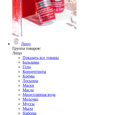
Лицо
Группа товаров:
Лицо
Показать все товары
Бальзамы
Гели
Концентраты
Кремы
Лосьоны
Маски
Масла
Мицеллярная вода
Молочко
Муссы
Мыла
Наборы