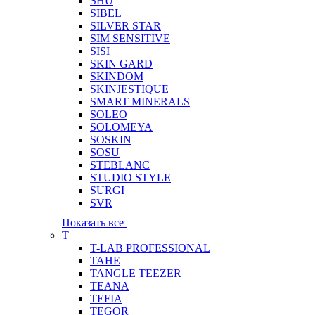
SHU
SIBEL
SILVER STAR
SIM SENSITIVE
SISI
SKIN GARD
SKINDOM
SKINJESTIQUE
SMART MINERALS
SOLEO
SOLOMEYA
SOSKIN
SOSU
STEBLANC
STUDIO STYLE
SURGI
SVR
Показать все
T
T-LAB PROFESSIONAL
TAHE
TANGLE TEEZER
TEANA
TEFIA
TEGOR