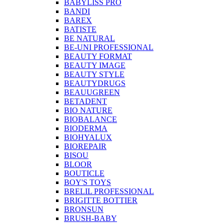
BABYLISS PRO
BANDI
BAREX
BATISTE
BE NATURAL
BE-UNI PROFESSIONAL
BEAUTY FORMAT
BEAUTY IMAGE
BEAUTY STYLE
BEAUTYDRUGS
BEAUUGREEN
BETADENT
BIO NATURE
BIOBALANCE
BIODERMA
BIOHYALUX
BIOREPAIR
BISOU
BLOOR
BOUTICLE
BOY'S TOYS
BRELIL PROFESSIONAL
BRIGITTE BOTTIER
BRONSUN
BRUSH-BABY