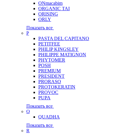
ONmacabim
ORGANIC TAI
ORISING
ORLY
Показать все
P
PASTA DEL CAPITANO
PETITFEE
PHILIP KINGSLEY
PHILIPPE MATIGNON
PHYTOMER
POSH
PREMIUM
PRESIDENT
PRORASO
PROTOKERATIN
PROVOC
PUPA
Показать все
Q
QUADHA
Показать все
R