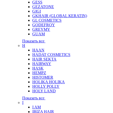
GESS
GEZATONE
GIGI
GKHAIR (GLOBAL КЕRATIN)
GL COSMETICS
GODEFROY
GREYMY
GUAM
Показать все
H
HAAN
HADAT COSMETICS
HAIR SEKTA
HAIRWAY
HASK
HEMPZ
HISTOMER
HOLIKA HOLIKA
HOLLY POLLY
HOLY LAND
Показать все
I
I AM
IBIZA HAIR