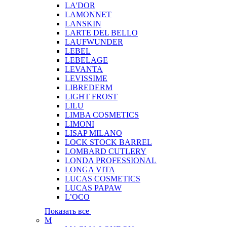
LA'DOR
LAMONNET
LANSKIN
LARTE DEL BELLO
LAUFWUNDER
LEBEL
LEBELAGE
LEVANTA
LEVISSIME
LIBREDERM
LIGHT FROST
LILU
LIMBA COSMETICS
LIMONI
LISAP MILANO
LOCK STOCK BARREL
LOMBARD CUTLERY
LONDA PROFESSIONAL
LONGA VITA
LUCAS COSMETICS
LUCAS PAPAW
L’OCO
Показать все
M