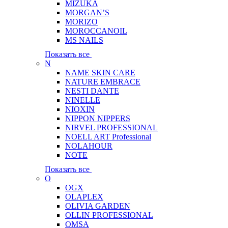
MIZUKA
MORGAN’S
MORIZO
MOROCCANOIL
MS NAILS
Показать все
N
NAME SKIN CARE
NATURE EMBRACE
NESTI DANTE
NINELLE
NIOXIN
NIPPON NIPPERS
NIRVEL PROFESSIONAL
NOELL ART Professional
NOLAHOUR
NOTE
Показать все
O
OGX
OLAPLEX
OLIVIA GARDEN
OLLIN PROFESSIONAL
OMSA