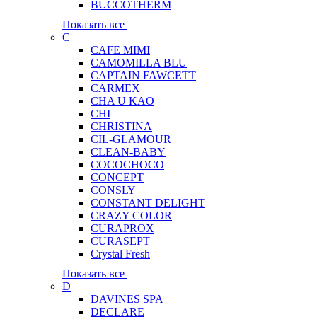
BUCCOTHERM
Показать все
C
CAFE MIMI
CAMOMILLA BLU
CAPTAIN FAWCETT
CARMEX
CHA U KAO
CHI
CHRISTINA
CIL-GLAMOUR
CLEAN-BABY
COCOCHOCO
CONCEPT
CONSLY
CONSTANT DELIGHT
CRAZY COLOR
CURAPROX
CURASEPT
Crystal Fresh
Показать все
D
DAVINES SPA
DECLARE