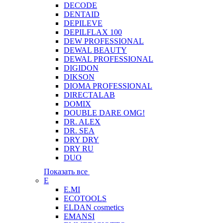
DECODE
DENTAID
DEPILEVE
DEPILFLAX 100
DEW PROFESSIONAL
DEWAL BEAUTY
DEWAL PROFESSIONAL
DIGIDON
DIKSON
DIOMA PROFESSIONAL
DIRECTALAB
DOMIX
DOUBLE DARE OMG!
DR. ALEX
DR. SEA
DRY DRY
DRY RU
DUO
Показать все
E
E.MI
ECOTOOLS
ELDAN cosmetics
EMANSI