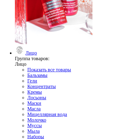
Лицо
Группа товаров:
Лицо
Показать все товары
Бальзамы
Гели
Концентраты
Кремы
Лосьоны
Маски
Масла
Мицеллярная вода
Молочко
Муссы
Мыла
Наборы