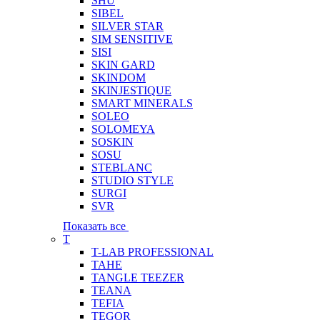
SHU
SIBEL
SILVER STAR
SIM SENSITIVE
SISI
SKIN GARD
SKINDOM
SKINJESTIQUE
SMART MINERALS
SOLEO
SOLOMEYA
SOSKIN
SOSU
STEBLANC
STUDIO STYLE
SURGI
SVR
Показать все
T
T-LAB PROFESSIONAL
TAHE
TANGLE TEEZER
TEANA
TEFIA
TEGOR