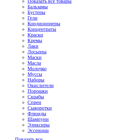
Показать все товары
Бальзамы
Бустеры
Гели
Кондиционеры
Концентраты
Краски
Кремы
Лаки
Лосьоны
Маски
Масла
Молочко
Муссы
Наборы
Окислители
Порошки
Скрабы
Спреи
Сыворотки
Флюиды
Шампуни
Эликсиры
Эссенции
Показать все