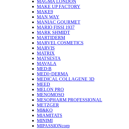
MAGMA LONDON
MAKE UP FACTORY
MAKE9
MAN WAY
MANIAC GOURMET
MARIO FISSI 1937
MARK SHMIDT
MARTIDERM
MARVEL COSMETICS
MARVIS
MATRIX
MATSESTA
MAVALA
MED:B
MEDI+DERMA
MEDICAL COLLAGENE 3D
MEED
MELON PRO
MENOMOSO
MESOPHARM PROFESSIONAL
METZGER
MI&KO
MIAMITATS
MINIMI
MIPASSIONcorp