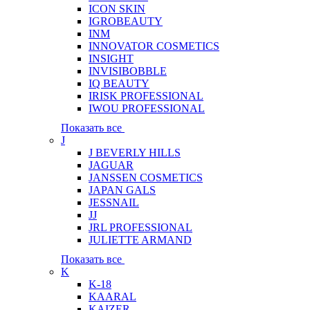
ICON SKIN
IGROBEAUTY
INM
INNOVATOR COSMETICS
INSIGHT
INVISIBOBBLE
IQ BEAUTY
IRISK PROFESSIONAL
IWOU PROFESSIONAL
Показать все
J
J BEVERLY HILLS
JAGUAR
JANSSEN COSMETICS
JAPAN GALS
JESSNAIL
JJ
JRL PROFESSIONAL
JULIETTE ARMAND
Показать все
K
K-18
KAARAL
KAIZER