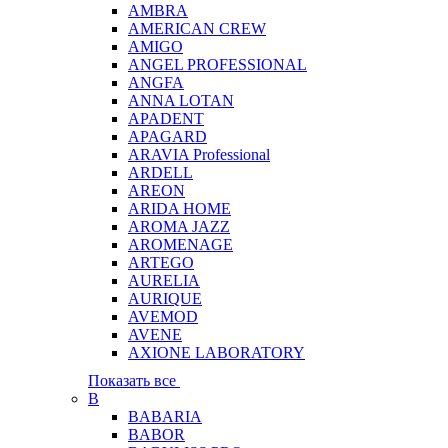
AMBRA
AMERICAN CREW
AMIGO
ANGEL PROFESSIONAL
ANGFA
ANNA LOTAN
APADENT
APAGARD
ARAVIA Professional
ARDELL
AREON
ARIDA HOME
AROMA JAZZ
AROMENAGE
ARTEGO
AURELIA
AURIQUE
AVEMOD
AVENE
AXIONE LABORATORY
Показать все
B
BABARIA
BABOR