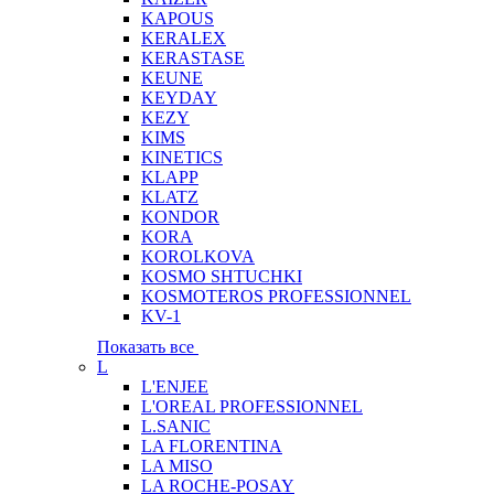
KAPOUS
KERALEX
KERASTASE
KEUNE
KEYDAY
KEZY
KIMS
KINETICS
KLAPP
KLATZ
KONDOR
KORA
KOROLKOVA
KOSMO SHTUCHKI
KOSMOTEROS PROFESSIONNEL
KV-1
Показать все
L
L'ENJEE
L'OREAL PROFESSIONNEL
L.SANIC
LA FLORENTINA
LA MISO
LA ROCHE-POSAY