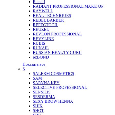
R and J
RADIANT PROFESSIONAL MAKE-UP
RAYWELL
REAL TECHNIQUES
REBEL BARBER
REFECTOCIL
REUZEL
REVLON PROFESSIONAL
REVYLINE
RUBIS
RUNAIL
RUSSIAN BEAUTY GURU
re:BOND
Показать все
S
SALERM COSMETICS
SAM
SARYNA KEY
SELECTIVE PROFESSIONAL
SENSILIS
SESDERMA
SEXY BROW HENNA
SHIK
SHOT