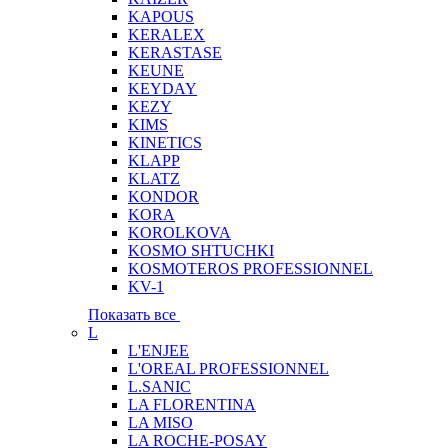
KAPOUS
KERALEX
KERASTASE
KEUNE
KEYDAY
KEZY
KIMS
KINETICS
KLAPP
KLATZ
KONDOR
KORA
KOROLKOVA
KOSMO SHTUCHKI
KOSMOTEROS PROFESSIONNEL
KV-1
Показать все
L
L'ENJEE
L'OREAL PROFESSIONNEL
L.SANIC
LA FLORENTINA
LA MISO
LA ROCHE-POSAY