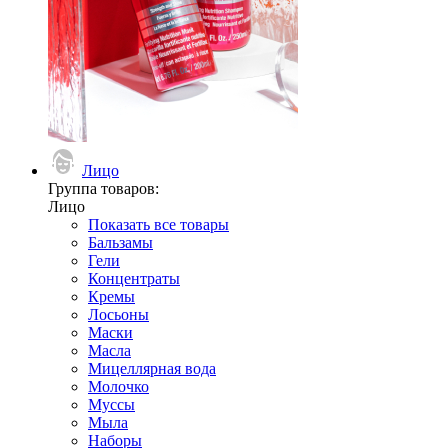
Лицо
Группа товаров:
Лицо
Показать все товары
Бальзамы
Гели
Концентраты
Кремы
Лосьоны
Маски
Масла
Мицеллярная вода
Молочко
Муссы
Мыла
Наборы