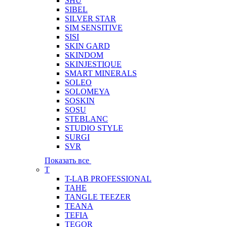
SHU
SIBEL
SILVER STAR
SIM SENSITIVE
SISI
SKIN GARD
SKINDOM
SKINJESTIQUE
SMART MINERALS
SOLEO
SOLOMEYA
SOSKIN
SOSU
STEBLANC
STUDIO STYLE
SURGI
SVR
Показать все
T
T-LAB PROFESSIONAL
TAHE
TANGLE TEEZER
TEANA
TEFIA
TEGOR