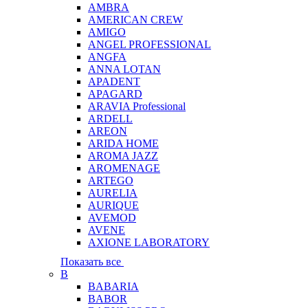
AMBRA
AMERICAN CREW
AMIGO
ANGEL PROFESSIONAL
ANGFA
ANNA LOTAN
APADENT
APAGARD
ARAVIA Professional
ARDELL
AREON
ARIDA HOME
AROMA JAZZ
AROMENAGE
ARTEGO
AURELIA
AURIQUE
AVEMOD
AVENE
AXIONE LABORATORY
Показать все
B
BABARIA
BABOR