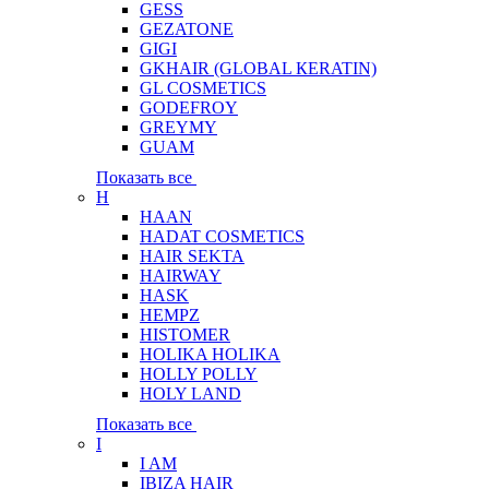
GESS
GEZATONE
GIGI
GKHAIR (GLOBAL КЕRATIN)
GL COSMETICS
GODEFROY
GREYMY
GUAM
Показать все
H
HAAN
HADAT COSMETICS
HAIR SEKTA
HAIRWAY
HASK
HEMPZ
HISTOMER
HOLIKA HOLIKA
HOLLY POLLY
HOLY LAND
Показать все
I
I AM
IBIZA HAIR