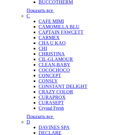
BUCCOTHERM
Показать все
C
CAFE MIMI
CAMOMILLA BLU
CAPTAIN FAWCETT
CARMEX
CHA U KAO
CHI
CHRISTINA
CIL-GLAMOUR
CLEAN-BABY
COCOCHOCO
CONCEPT
CONSLY
CONSTANT DELIGHT
CRAZY COLOR
CURAPROX
CURASEPT
Crystal Fresh
Показать все
D
DAVINES SPA
DECLARE