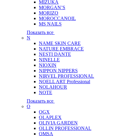
MIZUKA
MORGAN’S
MORIZO
MOROCCANOIL
MS NAILS
Показать все
N
NAME SKIN CARE
NATURE EMBRACE
NESTI DANTE
NINELLE
NIOXIN
NIPPON NIPPERS
NIRVEL PROFESSIONAL
NOELL ART Professional
NOLAHOUR
NOTE
Показать все
O
OGX
OLAPLEX
OLIVIA GARDEN
OLLIN PROFESSIONAL
OMSA