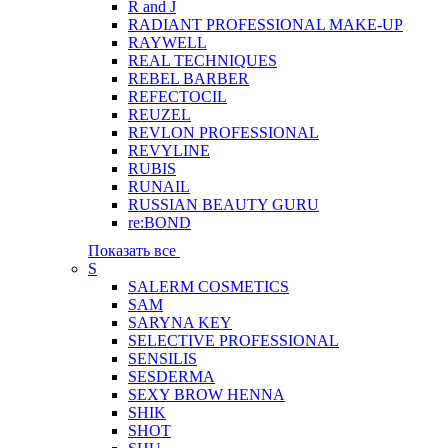
R and J
RADIANT PROFESSIONAL MAKE-UP
RAYWELL
REAL TECHNIQUES
REBEL BARBER
REFECTOCIL
REUZEL
REVLON PROFESSIONAL
REVYLINE
RUBIS
RUNAIL
RUSSIAN BEAUTY GURU
re:BOND
Показать все
S
SALERM COSMETICS
SAM
SARYNA KEY
SELECTIVE PROFESSIONAL
SENSILIS
SESDERMA
SEXY BROW HENNA
SHIK
SHOT