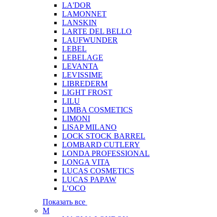
LA'DOR
LAMONNET
LANSKIN
LARTE DEL BELLO
LAUFWUNDER
LEBEL
LEBELAGE
LEVANTA
LEVISSIME
LIBREDERM
LIGHT FROST
LILU
LIMBA COSMETICS
LIMONI
LISAP MILANO
LOCK STOCK BARREL
LOMBARD CUTLERY
LONDA PROFESSIONAL
LONGA VITA
LUCAS COSMETICS
LUCAS PAPAW
L’OCO
Показать все
M