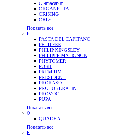
ONmacabim
ORGANIC TAI
ORISING
ORLY
Показать все
P
PASTA DEL CAPITANO
PETITFEE
PHILIP KINGSLEY
PHILIPPE MATIGNON
PHYTOMER
POSH
PREMIUM
PRESIDENT
PRORASO
PROTOKERATIN
PROVOC
PUPA
Показать все
Q
QUADHA
Показать все
R