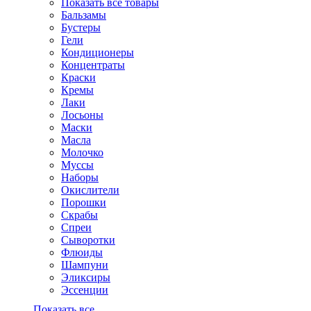
Показать все товары
Бальзамы
Бустеры
Гели
Кондиционеры
Концентраты
Краски
Кремы
Лаки
Лосьоны
Маски
Масла
Молочко
Муссы
Наборы
Окислители
Порошки
Скрабы
Спреи
Сыворотки
Флюиды
Шампуни
Эликсиры
Эссенции
Показать все