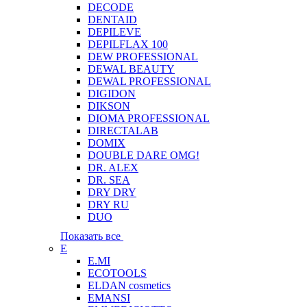
DECODE
DENTAID
DEPILEVE
DEPILFLAX 100
DEW PROFESSIONAL
DEWAL BEAUTY
DEWAL PROFESSIONAL
DIGIDON
DIKSON
DIOMA PROFESSIONAL
DIRECTALAB
DOMIX
DOUBLE DARE OMG!
DR. ALEX
DR. SEA
DRY DRY
DRY RU
DUO
Показать все
E
E.MI
ECOTOOLS
ELDAN cosmetics
EMANSI