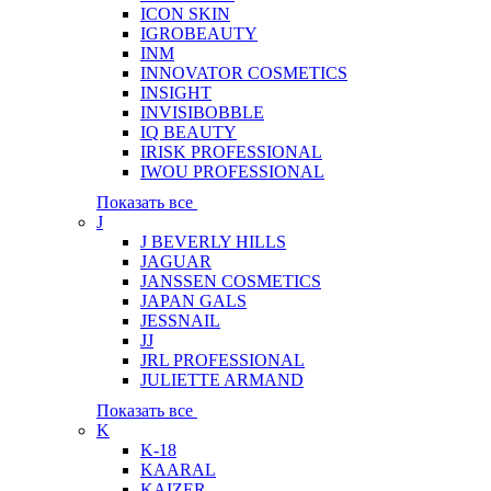
ICON SKIN
IGROBEAUTY
INM
INNOVATOR COSMETICS
INSIGHT
INVISIBOBBLE
IQ BEAUTY
IRISK PROFESSIONAL
IWOU PROFESSIONAL
Показать все
J
J BEVERLY HILLS
JAGUAR
JANSSEN COSMETICS
JAPAN GALS
JESSNAIL
JJ
JRL PROFESSIONAL
JULIETTE ARMAND
Показать все
K
K-18
KAARAL
KAIZER