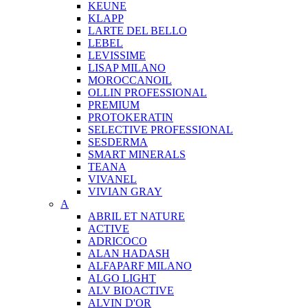
KEUNE
KLAPP
LARTE DEL BELLO
LEBEL
LEVISSIME
LISAP MILANO
MOROCCANOIL
OLLIN PROFESSIONAL
PREMIUM
PROTOKERATIN
SELECTIVE PROFESSIONAL
SESDERMA
SMART MINERALS
TEANA
VIVANEL
VIVIAN GRAY
A
ABRIL ET NATURE
ACTIVE
ADRICOCO
ALAN HADASH
ALFAPARF MILANO
ALGO LIGHT
ALV BIOACTIVE
ALVIN D'OR