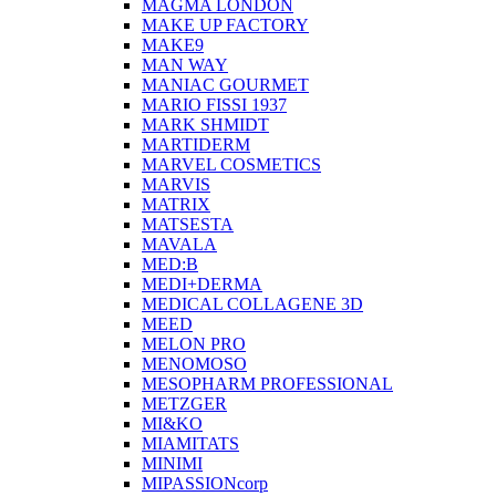
MAGMA LONDON
MAKE UP FACTORY
MAKE9
MAN WAY
MANIAC GOURMET
MARIO FISSI 1937
MARK SHMIDT
MARTIDERM
MARVEL COSMETICS
MARVIS
MATRIX
MATSESTA
MAVALA
MED:B
MEDI+DERMA
MEDICAL COLLAGENE 3D
MEED
MELON PRO
MENOMOSO
MESOPHARM PROFESSIONAL
METZGER
MI&KO
MIAMITATS
MINIMI
MIPASSIONcorp