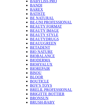
BABYLISS PRO
BANDI
BAREX
BATISTE
BE NATURAL
BE-UNI PROFESSIONAL
BEAUTY FORMAT
BEAUTY IMAGE
BEAUTY STYLE
BEAUTYDRUGS
BEAUUGREEN
BETADENT
BIO NATURE
BIOBALANCE
BIODERMA
BIOHYALUX
BIOREPAIR
BISOU
BLOOR
BOUTICLE
BOY'S TOYS
BRELIL PROFESSIONAL
BRIGITTE BOTTIER
BRONSUN
BRUSH-BABY