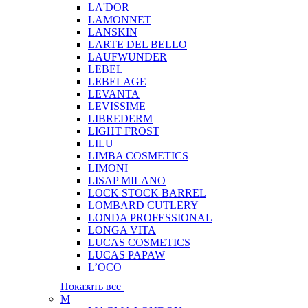
LA'DOR
LAMONNET
LANSKIN
LARTE DEL BELLO
LAUFWUNDER
LEBEL
LEBELAGE
LEVANTA
LEVISSIME
LIBREDERM
LIGHT FROST
LILU
LIMBA COSMETICS
LIMONI
LISAP MILANO
LOCK STOCK BARREL
LOMBARD CUTLERY
LONDA PROFESSIONAL
LONGA VITA
LUCAS COSMETICS
LUCAS PAPAW
L’OCO
Показать все
M