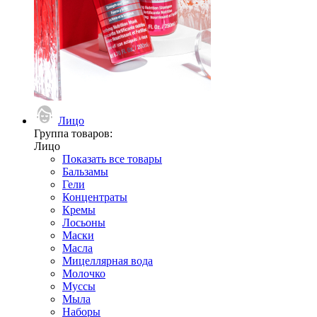
Лицо
Группа товаров:
Лицо
Показать все товары
Бальзамы
Гели
Концентраты
Кремы
Лосьоны
Маски
Масла
Мицеллярная вода
Молочко
Муссы
Мыла
Наборы