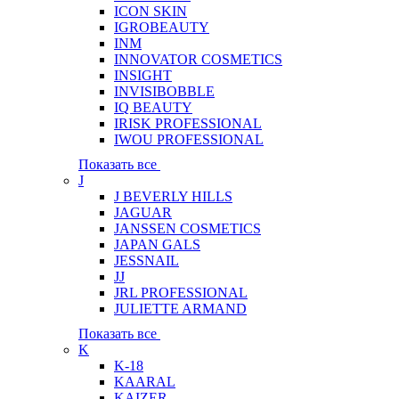
ICON SKIN
IGROBEAUTY
INM
INNOVATOR COSMETICS
INSIGHT
INVISIBOBBLE
IQ BEAUTY
IRISK PROFESSIONAL
IWOU PROFESSIONAL
Показать все
J
J BEVERLY HILLS
JAGUAR
JANSSEN COSMETICS
JAPAN GALS
JESSNAIL
JJ
JRL PROFESSIONAL
JULIETTE ARMAND
Показать все
K
K-18
KAARAL
KAIZER