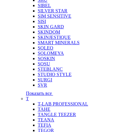
SHU
SIBEL
SILVER STAR
SIM SENSITIVE
SISI
SKIN GARD
SKINDOM
SKINJESTIQUE
SMART MINERALS
SOLEO
SOLOMEYA
SOSKIN
SOSU
STEBLANC
STUDIO STYLE
SURGI
SVR
Показать все
T
T-LAB PROFESSIONAL
TAHE
TANGLE TEEZER
TEANA
TEFIA
TEGOR