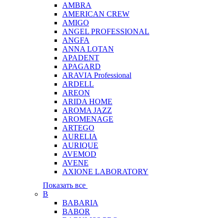
AMBRA
AMERICAN CREW
AMIGO
ANGEL PROFESSIONAL
ANGFA
ANNA LOTAN
APADENT
APAGARD
ARAVIA Professional
ARDELL
AREON
ARIDA HOME
AROMA JAZZ
AROMENAGE
ARTEGO
AURELIA
AURIQUE
AVEMOD
AVENE
AXIONE LABORATORY
Показать все
B
BABARIA
BABOR