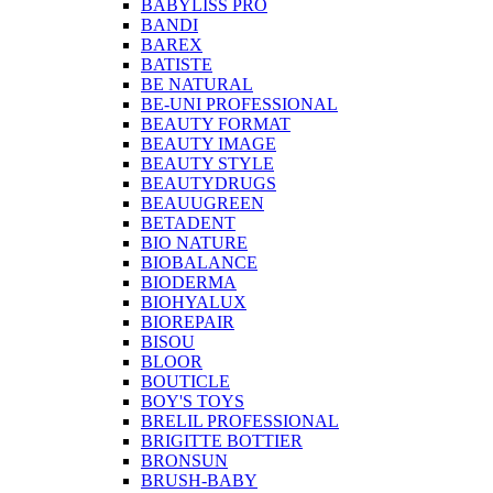
BABYLISS PRO
BANDI
BAREX
BATISTE
BE NATURAL
BE-UNI PROFESSIONAL
BEAUTY FORMAT
BEAUTY IMAGE
BEAUTY STYLE
BEAUTYDRUGS
BEAUUGREEN
BETADENT
BIO NATURE
BIOBALANCE
BIODERMA
BIOHYALUX
BIOREPAIR
BISOU
BLOOR
BOUTICLE
BOY'S TOYS
BRELIL PROFESSIONAL
BRIGITTE BOTTIER
BRONSUN
BRUSH-BABY