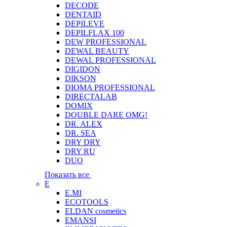
DECODE
DENTAID
DEPILEVE
DEPILFLAX 100
DEW PROFESSIONAL
DEWAL BEAUTY
DEWAL PROFESSIONAL
DIGIDON
DIKSON
DIOMA PROFESSIONAL
DIRECTALAB
DOMIX
DOUBLE DARE OMG!
DR. ALEX
DR. SEA
DRY DRY
DRY RU
DUO
Показать все
E
E.MI
ECOTOOLS
ELDAN cosmetics
EMANSI