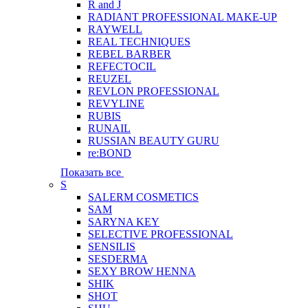
R and J
RADIANT PROFESSIONAL MAKE-UP
RAYWELL
REAL TECHNIQUES
REBEL BARBER
REFECTOCIL
REUZEL
REVLON PROFESSIONAL
REVYLINE
RUBIS
RUNAIL
RUSSIAN BEAUTY GURU
re:BOND
Показать все
S
SALERM COSMETICS
SAM
SARYNA KEY
SELECTIVE PROFESSIONAL
SENSILIS
SESDERMA
SEXY BROW HENNA
SHIK
SHOT