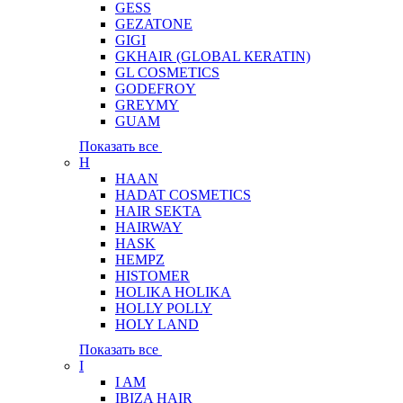
GESS
GEZATONE
GIGI
GKHAIR (GLOBAL КЕRATIN)
GL COSMETICS
GODEFROY
GREYMY
GUAM
Показать все
H
HAAN
HADAT COSMETICS
HAIR SEKTA
HAIRWAY
HASK
HEMPZ
HISTOMER
HOLIKA HOLIKA
HOLLY POLLY
HOLY LAND
Показать все
I
I AM
IBIZA HAIR