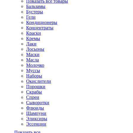
Показать все товары
Бальзамы
Бустеры
Гели
Кондиционеры
Концентраты
Краски
Кремы
Лаки
Лосьоны
Маски
Масла
Молочко
Муссы
Наборы
Окислители
Порошки
Скрабы
Спреи
Сыворотки
Флюиды
Шампуни
Эликсиры
Эссенции
Показать все