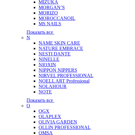
MIZUKA
MORGAN’S
MORIZO
MOROCCANOIL
MS NAILS
Показать все
N
NAME SKIN CARE
NATURE EMBRACE
NESTI DANTE
NINELLE
NIOXIN
NIPPON NIPPERS
NIRVEL PROFESSIONAL
NOELL ART Professional
NOLAHOUR
NOTE
Показать все
O
OGX
OLAPLEX
OLIVIA GARDEN
OLLIN PROFESSIONAL
OMSA