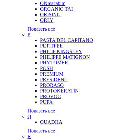
ONmacabim
ORGANIC TAI
ORISING
ORLY
Показать все
P
PASTA DEL CAPITANO
PETITFEE
PHILIP KINGSLEY
PHILIPPE MATIGNON
PHYTOMER
POSH
PREMIUM
PRESIDENT
PRORASO
PROTOKERATIN
PROVOC
PUPA
Показать все
Q
QUADHA
Показать все
R