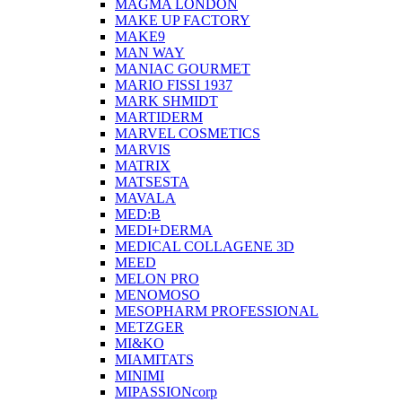
MAGMA LONDON
MAKE UP FACTORY
MAKE9
MAN WAY
MANIAC GOURMET
MARIO FISSI 1937
MARK SHMIDT
MARTIDERM
MARVEL COSMETICS
MARVIS
MATRIX
MATSESTA
MAVALA
MED:B
MEDI+DERMA
MEDICAL COLLAGENE 3D
MEED
MELON PRO
MENOMOSO
MESOPHARM PROFESSIONAL
METZGER
MI&KO
MIAMITATS
MINIMI
MIPASSIONcorp