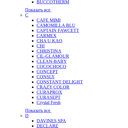
BUCCOTHERM
Показать все
C
CAFE MIMI
CAMOMILLA BLU
CAPTAIN FAWCETT
CARMEX
CHA U KAO
CHI
CHRISTINA
CIL-GLAMOUR
CLEAN-BABY
COCOCHOCO
CONCEPT
CONSLY
CONSTANT DELIGHT
CRAZY COLOR
CURAPROX
CURASEPT
Crystal Fresh
Показать все
D
DAVINES SPA
DECLARE