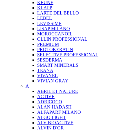
KEUNE
KLAPP
LARTE DEL BELLO
LEBEL
LEVISSIME
LISAP MILANO
MOROCCANOIL
OLLIN PROFESSIONAL
PREMIUM
PROTOKERATIN
SELECTIVE PROFESSIONAL
SESDERMA
SMART MINERALS
TEANA
VIVANEL
VIVIAN GRAY
A
ABRIL ET NATURE
ACTIVE
ADRICOCO
ALAN HADASH
ALFAPARF MILANO
ALGO LIGHT
ALV BIOACTIVE
ALVIN D'OR