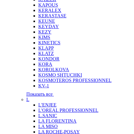
KAPOUS
KERALEX
KERASTASE
KEUNE
KEYDAY
KEZY
KIMS
KINETICS
KLAPP
KLATZ
KONDOR
KORA
KOROLKOVA
KOSMO SHTUCHKI
KOSMOTEROS PROFESSIONNEL
KV-1
Показать все
L
L'ENJEE
L'OREAL PROFESSIONNEL
L.SANIC
LA FLORENTINA
LA MISO
LA ROCHE-POSAY