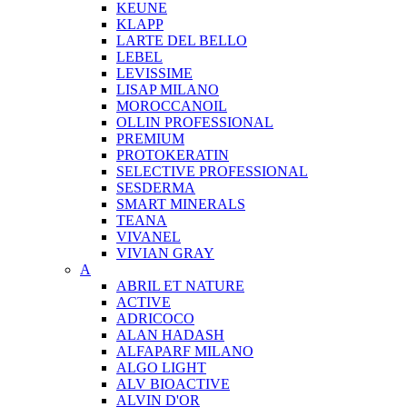
KEUNE
KLAPP
LARTE DEL BELLO
LEBEL
LEVISSIME
LISAP MILANO
MOROCCANOIL
OLLIN PROFESSIONAL
PREMIUM
PROTOKERATIN
SELECTIVE PROFESSIONAL
SESDERMA
SMART MINERALS
TEANA
VIVANEL
VIVIAN GRAY
A
ABRIL ET NATURE
ACTIVE
ADRICOCO
ALAN HADASH
ALFAPARF MILANO
ALGO LIGHT
ALV BIOACTIVE
ALVIN D'OR