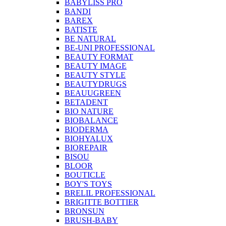
BABYLISS PRO
BANDI
BAREX
BATISTE
BE NATURAL
BE-UNI PROFESSIONAL
BEAUTY FORMAT
BEAUTY IMAGE
BEAUTY STYLE
BEAUTYDRUGS
BEAUUGREEN
BETADENT
BIO NATURE
BIOBALANCE
BIODERMA
BIOHYALUX
BIOREPAIR
BISOU
BLOOR
BOUTICLE
BOY'S TOYS
BRELIL PROFESSIONAL
BRIGITTE BOTTIER
BRONSUN
BRUSH-BABY