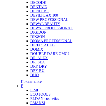
DECODE
DENTAID
DEPILEVE
DEPILFLAX 100
DEW PROFESSIONAL
DEWAL BEAUTY
DEWAL PROFESSIONAL
DIGIDON
DIKSON
DIOMA PROFESSIONAL
DIRECTALAB
DOMIX
DOUBLE DARE OMG!
DR. ALEX
DR. SEA
DRY DRY
DRY RU
DUO
Показать все
E
E.MI
ECOTOOLS
ELDAN cosmetics
EMANSI