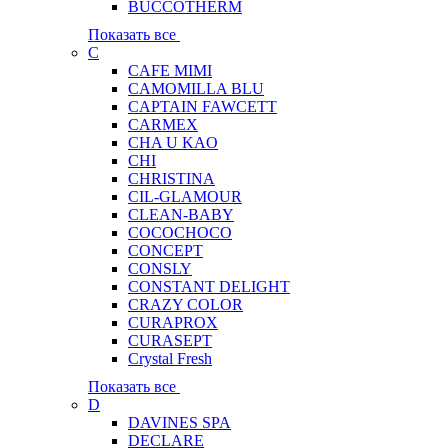
BUCCOTHERM
Показать все
C
CAFE MIMI
CAMOMILLA BLU
CAPTAIN FAWCETT
CARMEX
CHA U KAO
CHI
CHRISTINA
CIL-GLAMOUR
CLEAN-BABY
COCOCHOCO
CONCEPT
CONSLY
CONSTANT DELIGHT
CRAZY COLOR
CURAPROX
CURASEPT
Crystal Fresh
Показать все
D
DAVINES SPA
DECLARE