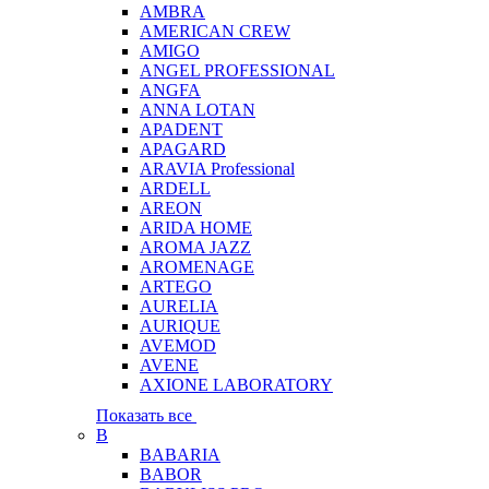
AMBRA
AMERICAN CREW
AMIGO
ANGEL PROFESSIONAL
ANGFA
ANNA LOTAN
APADENT
APAGARD
ARAVIA Professional
ARDELL
AREON
ARIDA HOME
AROMA JAZZ
AROMENAGE
ARTEGO
AURELIA
AURIQUE
AVEMOD
AVENE
AXIONE LABORATORY
Показать все
B
BABARIA
BABOR