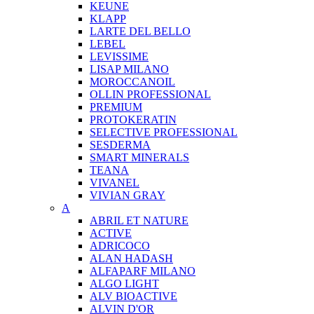
KEUNE
KLAPP
LARTE DEL BELLO
LEBEL
LEVISSIME
LISAP MILANO
MOROCCANOIL
OLLIN PROFESSIONAL
PREMIUM
PROTOKERATIN
SELECTIVE PROFESSIONAL
SESDERMA
SMART MINERALS
TEANA
VIVANEL
VIVIAN GRAY
A
ABRIL ET NATURE
ACTIVE
ADRICOCO
ALAN HADASH
ALFAPARF MILANO
ALGO LIGHT
ALV BIOACTIVE
ALVIN D'OR