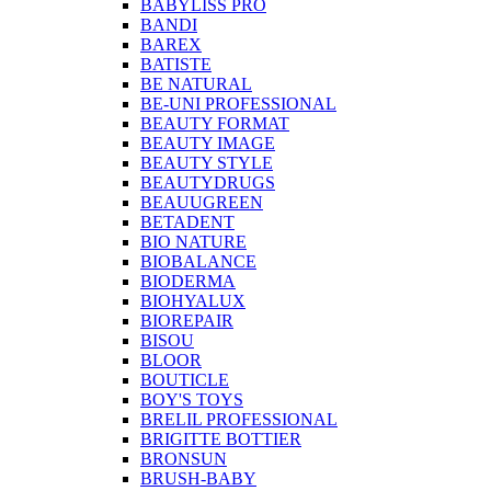
BABYLISS PRO
BANDI
BAREX
BATISTE
BE NATURAL
BE-UNI PROFESSIONAL
BEAUTY FORMAT
BEAUTY IMAGE
BEAUTY STYLE
BEAUTYDRUGS
BEAUUGREEN
BETADENT
BIO NATURE
BIOBALANCE
BIODERMA
BIOHYALUX
BIOREPAIR
BISOU
BLOOR
BOUTICLE
BOY'S TOYS
BRELIL PROFESSIONAL
BRIGITTE BOTTIER
BRONSUN
BRUSH-BABY