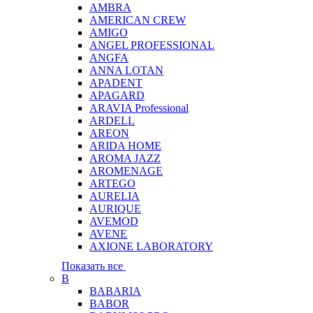
AMBRA
AMERICAN CREW
AMIGO
ANGEL PROFESSIONAL
ANGFA
ANNA LOTAN
APADENT
APAGARD
ARAVIA Professional
ARDELL
AREON
ARIDA HOME
AROMA JAZZ
AROMENAGE
ARTEGO
AURELIA
AURIQUE
AVEMOD
AVENE
AXIONE LABORATORY
Показать все
B
BABARIA
BABOR