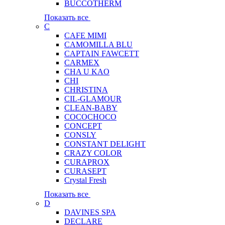
BUCCOTHERM
Показать все
C
CAFE MIMI
CAMOMILLA BLU
CAPTAIN FAWCETT
CARMEX
CHA U KAO
CHI
CHRISTINA
CIL-GLAMOUR
CLEAN-BABY
COCOCHOCO
CONCEPT
CONSLY
CONSTANT DELIGHT
CRAZY COLOR
CURAPROX
CURASEPT
Crystal Fresh
Показать все
D
DAVINES SPA
DECLARE