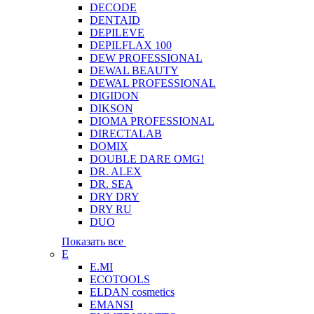
DECODE
DENTAID
DEPILEVE
DEPILFLAX 100
DEW PROFESSIONAL
DEWAL BEAUTY
DEWAL PROFESSIONAL
DIGIDON
DIKSON
DIOMA PROFESSIONAL
DIRECTALAB
DOMIX
DOUBLE DARE OMG!
DR. ALEX
DR. SEA
DRY DRY
DRY RU
DUO
Показать все
E
E.MI
ECOTOOLS
ELDAN cosmetics
EMANSI