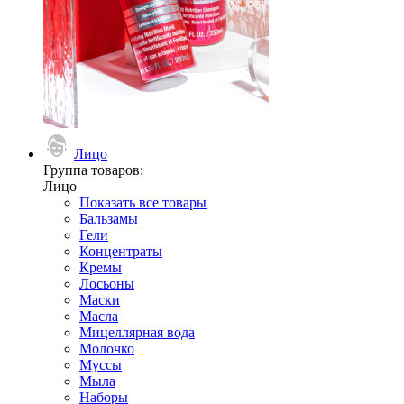
Лицо
Группа товаров:
Лицо
Показать все товары
Бальзамы
Гели
Концентраты
Кремы
Лосьоны
Маски
Масла
Мицеллярная вода
Молочко
Муссы
Мыла
Наборы