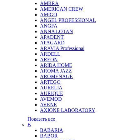
AMBRA
AMERICAN CREW
AMIGO
ANGEL PROFESSIONAL
ANGFA
ANNA LOTAN
APADENT
APAGARD
ARAVIA Professional
ARDELL
AREON
ARIDA HOME
AROMA JAZZ
AROMENAGE
ARTEGO
AURELIA
AURIQUE
AVEMOD
AVENE
AXIONE LABORATORY
Показать все
B
BABARIA
BABOR