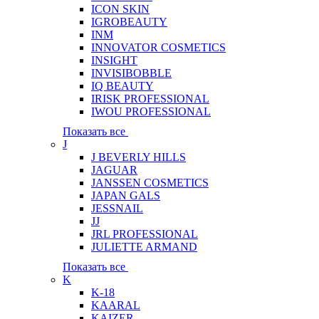
ICON SKIN
IGROBEAUTY
INM
INNOVATOR COSMETICS
INSIGHT
INVISIBOBBLE
IQ BEAUTY
IRISK PROFESSIONAL
IWOU PROFESSIONAL
Показать все
J
J BEVERLY HILLS
JAGUAR
JANSSEN COSMETICS
JAPAN GALS
JESSNAIL
JJ
JRL PROFESSIONAL
JULIETTE ARMAND
Показать все
K
K-18
KAARAL
KAIZER