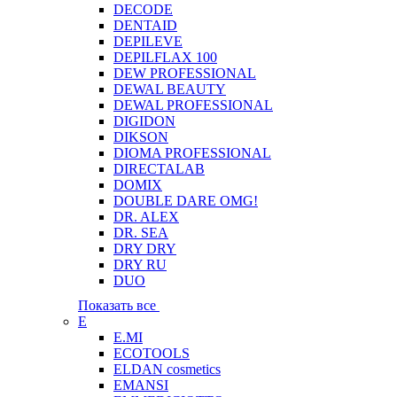
DECODE
DENTAID
DEPILEVE
DEPILFLAX 100
DEW PROFESSIONAL
DEWAL BEAUTY
DEWAL PROFESSIONAL
DIGIDON
DIKSON
DIOMA PROFESSIONAL
DIRECTALAB
DOMIX
DOUBLE DARE OMG!
DR. ALEX
DR. SEA
DRY DRY
DRY RU
DUO
Показать все
E
E.MI
ECOTOOLS
ELDAN cosmetics
EMANSI