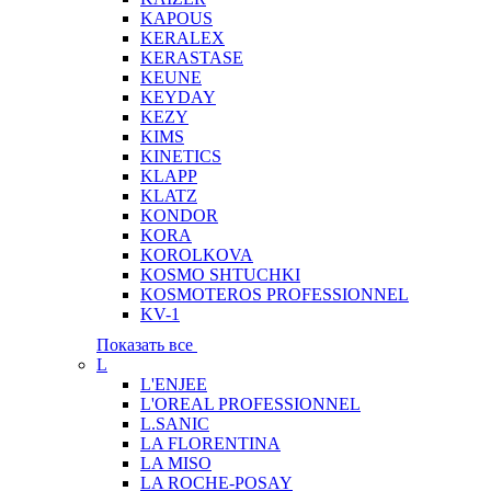
KAPOUS
KERALEX
KERASTASE
KEUNE
KEYDAY
KEZY
KIMS
KINETICS
KLAPP
KLATZ
KONDOR
KORA
KOROLKOVA
KOSMO SHTUCHKI
KOSMOTEROS PROFESSIONNEL
KV-1
Показать все
L
L'ENJEE
L'OREAL PROFESSIONNEL
L.SANIC
LA FLORENTINA
LA MISO
LA ROCHE-POSAY