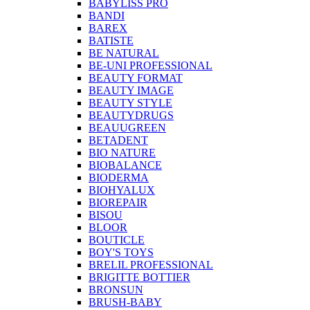
BABYLISS PRO
BANDI
BAREX
BATISTE
BE NATURAL
BE-UNI PROFESSIONAL
BEAUTY FORMAT
BEAUTY IMAGE
BEAUTY STYLE
BEAUTYDRUGS
BEAUUGREEN
BETADENT
BIO NATURE
BIOBALANCE
BIODERMA
BIOHYALUX
BIOREPAIR
BISOU
BLOOR
BOUTICLE
BOY'S TOYS
BRELIL PROFESSIONAL
BRIGITTE BOTTIER
BRONSUN
BRUSH-BABY