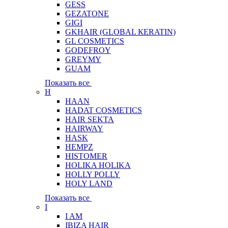
GESS
GEZATONE
GIGI
GKHAIR (GLOBAL КЕRATIN)
GL COSMETICS
GODEFROY
GREYMY
GUAM
Показать все
H
HAAN
HADAT COSMETICS
HAIR SEKTA
HAIRWAY
HASK
HEMPZ
HISTOMER
HOLIKA HOLIKA
HOLLY POLLY
HOLY LAND
Показать все
I
I AM
IBIZA HAIR