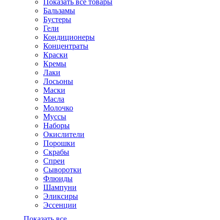
Показать все товары
Бальзамы
Бустеры
Гели
Кондиционеры
Концентраты
Краски
Кремы
Лаки
Лосьоны
Маски
Масла
Молочко
Муссы
Наборы
Окислители
Порошки
Скрабы
Спреи
Сыворотки
Флюиды
Шампуни
Эликсиры
Эссенции
Показать все