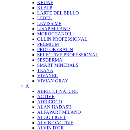
KEUNE
KLAPP
LARTE DEL BELLO
LEBEL
LEVISSIME
LISAP MILANO
MOROCCANOIL
OLLIN PROFESSIONAL
PREMIUM
PROTOKERATIN
SELECTIVE PROFESSIONAL
SESDERMA
SMART MINERALS
TEANA
VIVANEL
VIVIAN GRAY
A
ABRIL ET NATURE
ACTIVE
ADRICOCO
ALAN HADASH
ALFAPARF MILANO
ALGO LIGHT
ALV BIOACTIVE
ALVIN D'OR