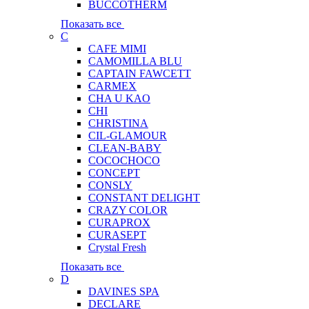
BUCCOTHERM
Показать все
C
CAFE MIMI
CAMOMILLA BLU
CAPTAIN FAWCETT
CARMEX
CHA U KAO
CHI
CHRISTINA
CIL-GLAMOUR
CLEAN-BABY
COCOCHOCO
CONCEPT
CONSLY
CONSTANT DELIGHT
CRAZY COLOR
CURAPROX
CURASEPT
Crystal Fresh
Показать все
D
DAVINES SPA
DECLARE