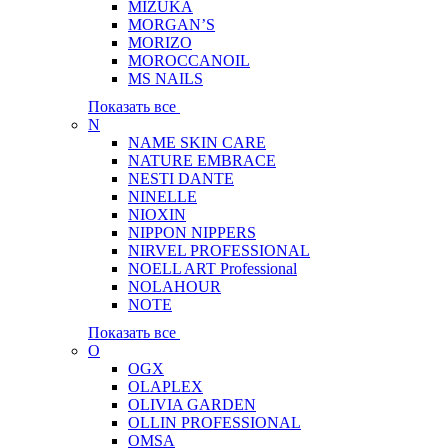
MIZUKA
MORGAN’S
MORIZO
MOROCCANOIL
MS NAILS
Показать все
N
NAME SKIN CARE
NATURE EMBRACE
NESTI DANTE
NINELLE
NIOXIN
NIPPON NIPPERS
NIRVEL PROFESSIONAL
NOELL ART Professional
NOLAHOUR
NOTE
Показать все
O
OGX
OLAPLEX
OLIVIA GARDEN
OLLIN PROFESSIONAL
OMSA