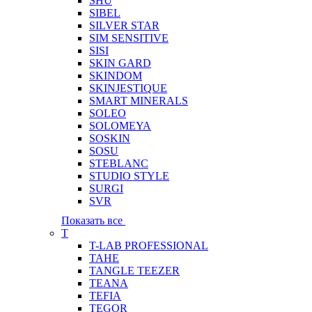
SHU
SIBEL
SILVER STAR
SIM SENSITIVE
SISI
SKIN GARD
SKINDOM
SKINJESTIQUE
SMART MINERALS
SOLEO
SOLOMEYA
SOSKIN
SOSU
STEBLANC
STUDIO STYLE
SURGI
SVR
Показать все
T
T-LAB PROFESSIONAL
TAHE
TANGLE TEEZER
TEANA
TEFIA
TEGOR