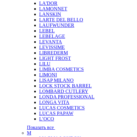
LA'DOR
LAMONNET
LANSKIN
LARTE DEL BELLO
LAUFWUNDER
LEBEL
LEBELAGE
LEVANTA
LEVISSIME
LIBREDERM
LIGHT FROST
LILU
LIMBA COSMETICS
LIMONI
LISAP MILANO
LOCK STOCK BARREL
LOMBARD CUTLERY
LONDA PROFESSIONAL
LONGA VITA
LUCAS COSMETICS
LUCAS PAPAW
L’OCO
Показать все
M