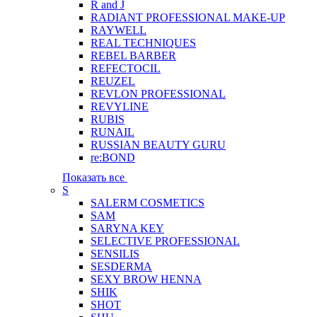
R and J
RADIANT PROFESSIONAL MAKE-UP
RAYWELL
REAL TECHNIQUES
REBEL BARBER
REFECTOCIL
REUZEL
REVLON PROFESSIONAL
REVYLINE
RUBIS
RUNAIL
RUSSIAN BEAUTY GURU
re:BOND
Показать все
S
SALERM COSMETICS
SAM
SARYNA KEY
SELECTIVE PROFESSIONAL
SENSILIS
SESDERMA
SEXY BROW HENNA
SHIK
SHOT