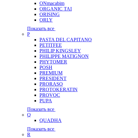
ONmacabim
ORGANIC TAI
ORISING
ORLY
Показать все
P
PASTA DEL CAPITANO
PETITFEE
PHILIP KINGSLEY
PHILIPPE MATIGNON
PHYTOMER
POSH
PREMIUM
PRESIDENT
PRORASO
PROTOKERATIN
PROVOC
PUPA
Показать все
Q
QUADHA
Показать все
R