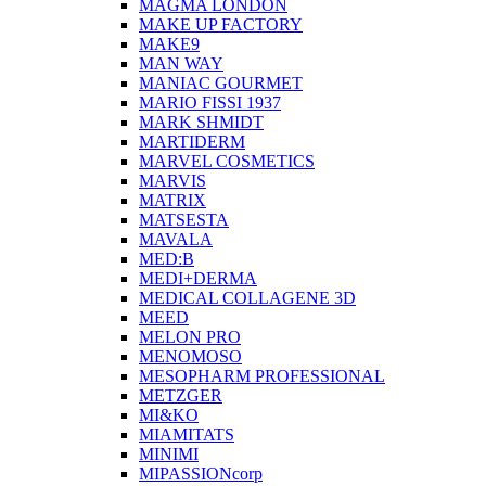
MAGMA LONDON
MAKE UP FACTORY
MAKE9
MAN WAY
MANIAC GOURMET
MARIO FISSI 1937
MARK SHMIDT
MARTIDERM
MARVEL COSMETICS
MARVIS
MATRIX
MATSESTA
MAVALA
MED:B
MEDI+DERMA
MEDICAL COLLAGENE 3D
MEED
MELON PRO
MENOMOSO
MESOPHARM PROFESSIONAL
METZGER
MI&KO
MIAMITATS
MINIMI
MIPASSIONcorp