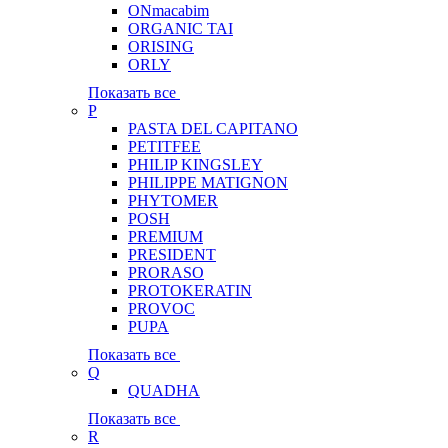
ONmacabim
ORGANIC TAI
ORISING
ORLY
Показать все
P
PASTA DEL CAPITANO
PETITFEE
PHILIP KINGSLEY
PHILIPPE MATIGNON
PHYTOMER
POSH
PREMIUM
PRESIDENT
PRORASO
PROTOKERATIN
PROVOC
PUPA
Показать все
Q
QUADHA
Показать все
R