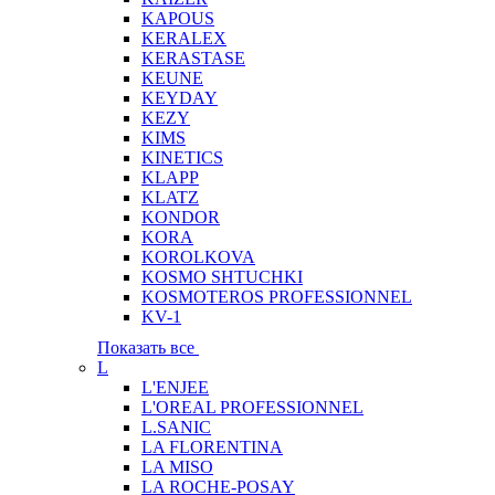
KAPOUS
KERALEX
KERASTASE
KEUNE
KEYDAY
KEZY
KIMS
KINETICS
KLAPP
KLATZ
KONDOR
KORA
KOROLKOVA
KOSMO SHTUCHKI
KOSMOTEROS PROFESSIONNEL
KV-1
Показать все
L
L'ENJEE
L'OREAL PROFESSIONNEL
L.SANIC
LA FLORENTINA
LA MISO
LA ROCHE-POSAY