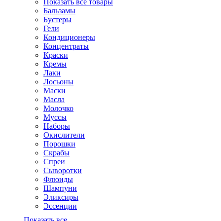
Показать все товары
Бальзамы
Бустеры
Гели
Кондиционеры
Концентраты
Краски
Кремы
Лаки
Лосьоны
Маски
Масла
Молочко
Муссы
Наборы
Окислители
Порошки
Скрабы
Спреи
Сыворотки
Флюиды
Шампуни
Эликсиры
Эссенции
Показать все