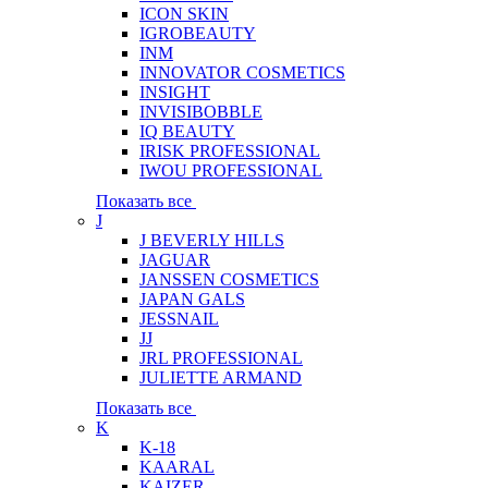
ICON SKIN
IGROBEAUTY
INM
INNOVATOR COSMETICS
INSIGHT
INVISIBOBBLE
IQ BEAUTY
IRISK PROFESSIONAL
IWOU PROFESSIONAL
Показать все
J
J BEVERLY HILLS
JAGUAR
JANSSEN COSMETICS
JAPAN GALS
JESSNAIL
JJ
JRL PROFESSIONAL
JULIETTE ARMAND
Показать все
K
K-18
KAARAL
KAIZER