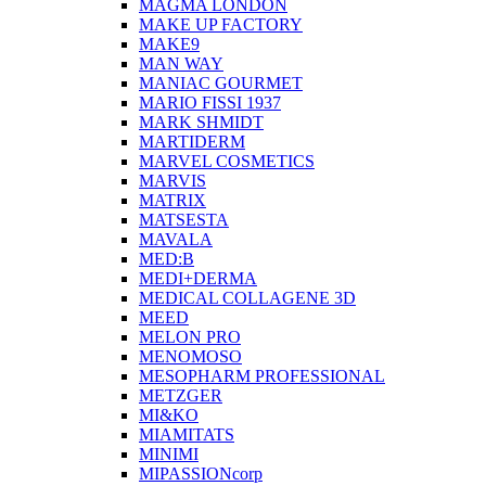
MAGMA LONDON
MAKE UP FACTORY
MAKE9
MAN WAY
MANIAC GOURMET
MARIO FISSI 1937
MARK SHMIDT
MARTIDERM
MARVEL COSMETICS
MARVIS
MATRIX
MATSESTA
MAVALA
MED:B
MEDI+DERMA
MEDICAL COLLAGENE 3D
MEED
MELON PRO
MENOMOSO
MESOPHARM PROFESSIONAL
METZGER
MI&KO
MIAMITATS
MINIMI
MIPASSIONcorp