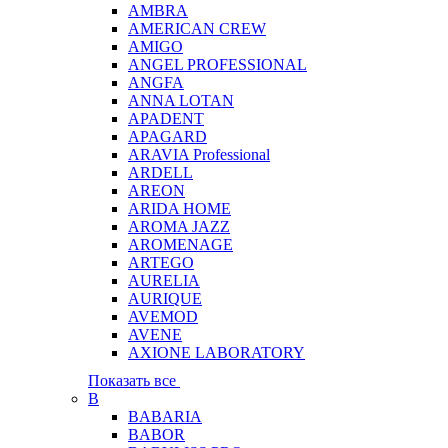
AMBRA
AMERICAN CREW
AMIGO
ANGEL PROFESSIONAL
ANGFA
ANNA LOTAN
APADENT
APAGARD
ARAVIA Professional
ARDELL
AREON
ARIDA HOME
AROMA JAZZ
AROMENAGE
ARTEGO
AURELIA
AURIQUE
AVEMOD
AVENE
AXIONE LABORATORY
Показать все
B
BABARIA
BABOR