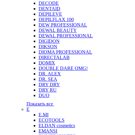
DECODE
DENTAID
DEPILEVE
DEPILFLAX 100
DEW PROFESSIONAL
DEWAL BEAUTY
DEWAL PROFESSIONAL
DIGIDON
DIKSON
DIOMA PROFESSIONAL
DIRECTALAB
DOMIX
DOUBLE DARE OMG!
DR. ALEX
DR. SEA
DRY DRY
DRY RU
DUO
Показать все
E
E.MI
ECOTOOLS
ELDAN cosmetics
EMANSI