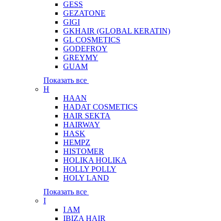
GESS
GEZATONE
GIGI
GKHAIR (GLOBAL КЕRATIN)
GL COSMETICS
GODEFROY
GREYMY
GUAM
Показать все
H
HAAN
HADAT COSMETICS
HAIR SEKTA
HAIRWAY
HASK
HEMPZ
HISTOMER
HOLIKA HOLIKA
HOLLY POLLY
HOLY LAND
Показать все
I
I AM
IBIZA HAIR