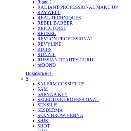
R and J
RADIANT PROFESSIONAL MAKE-UP
RAYWELL
REAL TECHNIQUES
REBEL BARBER
REFECTOCIL
REUZEL
REVLON PROFESSIONAL
REVYLINE
RUBIS
RUNAIL
RUSSIAN BEAUTY GURU
re:BOND
Показать все
S
SALERM COSMETICS
SAM
SARYNA KEY
SELECTIVE PROFESSIONAL
SENSILIS
SESDERMA
SEXY BROW HENNA
SHIK
SHOT