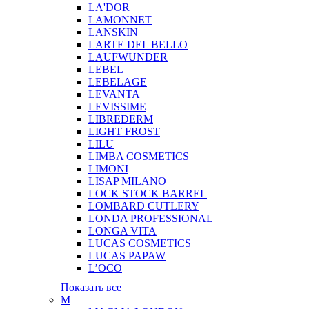
LA'DOR
LAMONNET
LANSKIN
LARTE DEL BELLO
LAUFWUNDER
LEBEL
LEBELAGE
LEVANTA
LEVISSIME
LIBREDERM
LIGHT FROST
LILU
LIMBA COSMETICS
LIMONI
LISAP MILANO
LOCK STOCK BARREL
LOMBARD CUTLERY
LONDA PROFESSIONAL
LONGA VITA
LUCAS COSMETICS
LUCAS PAPAW
L’OCO
Показать все
M