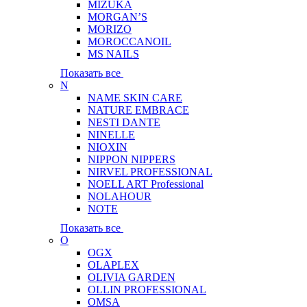
MIZUKA
MORGAN’S
MORIZO
MOROCCANOIL
MS NAILS
Показать все
N
NAME SKIN CARE
NATURE EMBRACE
NESTI DANTE
NINELLE
NIOXIN
NIPPON NIPPERS
NIRVEL PROFESSIONAL
NOELL ART Professional
NOLAHOUR
NOTE
Показать все
O
OGX
OLAPLEX
OLIVIA GARDEN
OLLIN PROFESSIONAL
OMSA