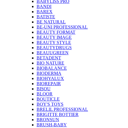
BABYLISS PRO
BANDI
BAREX
BATISTE
BE NATURAL
BE-UNI PROFESSIONAL
BEAUTY FORMAT
BEAUTY IMAGE
BEAUTY STYLE
BEAUTYDRUGS
BEAUUGREEN
BETADENT
BIO NATURE
BIOBALANCE
BIODERMA
BIOHYALUX
BIOREPAIR
BISOU
BLOOR
BOUTICLE
BOY'S TOYS
BRELIL PROFESSIONAL
BRIGITTE BOTTIER
BRONSUN
BRUSH-BABY