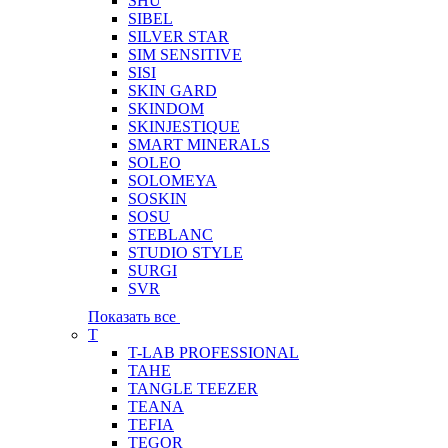
SHU
SIBEL
SILVER STAR
SIM SENSITIVE
SISI
SKIN GARD
SKINDOM
SKINJESTIQUE
SMART MINERALS
SOLEO
SOLOMEYA
SOSKIN
SOSU
STEBLANC
STUDIO STYLE
SURGI
SVR
Показать все
T
T-LAB PROFESSIONAL
TAHE
TANGLE TEEZER
TEANA
TEFIA
TEGOR