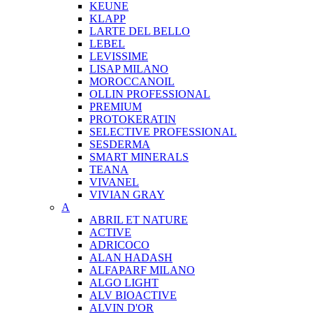
KEUNE
KLAPP
LARTE DEL BELLO
LEBEL
LEVISSIME
LISAP MILANO
MOROCCANOIL
OLLIN PROFESSIONAL
PREMIUM
PROTOKERATIN
SELECTIVE PROFESSIONAL
SESDERMA
SMART MINERALS
TEANA
VIVANEL
VIVIAN GRAY
A
ABRIL ET NATURE
ACTIVE
ADRICOCO
ALAN HADASH
ALFAPARF MILANO
ALGO LIGHT
ALV BIOACTIVE
ALVIN D'OR