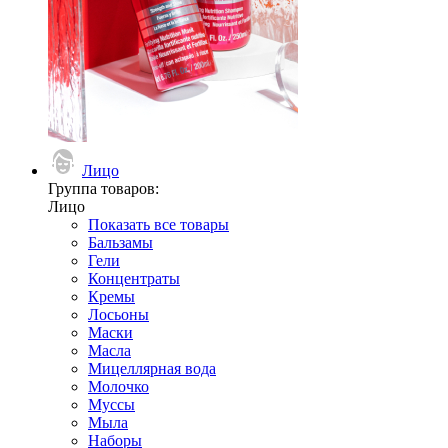
Лицо
Группа товаров:
Лицо
Показать все товары
Бальзамы
Гели
Концентраты
Кремы
Лосьоны
Маски
Масла
Мицеллярная вода
Молочко
Муссы
Мыла
Наборы