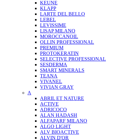
KEUNE
KLAPP
LARTE DEL BELLO
LEBEL
LEVISSIME
LISAP MILANO
MOROCCANOIL
OLLIN PROFESSIONAL
PREMIUM
PROTOKERATIN
SELECTIVE PROFESSIONAL
SESDERMA
SMART MINERALS
TEANA
VIVANEL
VIVIAN GRAY
A
ABRIL ET NATURE
ACTIVE
ADRICOCO
ALAN HADASH
ALFAPARF MILANO
ALGO LIGHT
ALV BIOACTIVE
ALVIN D'OR