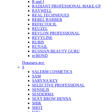
R and J
RADIANT PROFESSIONAL MAKE-UP
RAYWELL
REAL TECHNIQUES
REBEL BARBER
REFECTOCIL
REUZEL
REVLON PROFESSIONAL
REVYLINE
RUBIS
RUNAIL
RUSSIAN BEAUTY GURU
re:BOND
Показать все
S
SALERM COSMETICS
SAM
SARYNA KEY
SELECTIVE PROFESSIONAL
SENSILIS
SESDERMA
SEXY BROW HENNA
SHIK
SHOT