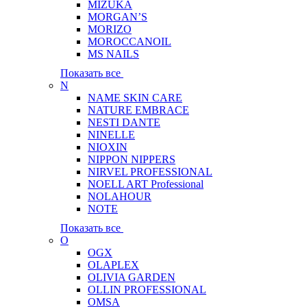
MIZUKA
MORGAN’S
MORIZO
MOROCCANOIL
MS NAILS
Показать все
N
NAME SKIN CARE
NATURE EMBRACE
NESTI DANTE
NINELLE
NIOXIN
NIPPON NIPPERS
NIRVEL PROFESSIONAL
NOELL ART Professional
NOLAHOUR
NOTE
Показать все
O
OGX
OLAPLEX
OLIVIA GARDEN
OLLIN PROFESSIONAL
OMSA