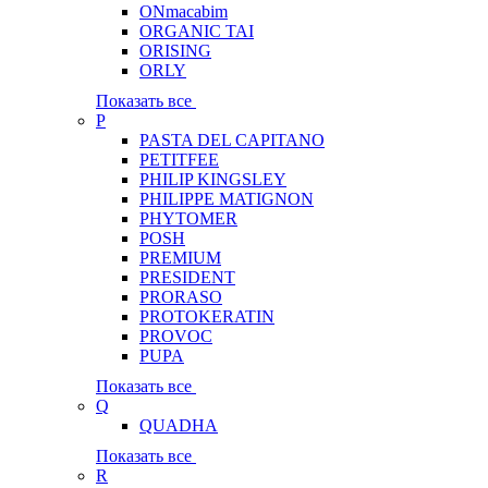
ONmacabim
ORGANIC TAI
ORISING
ORLY
Показать все
P
PASTA DEL CAPITANO
PETITFEE
PHILIP KINGSLEY
PHILIPPE MATIGNON
PHYTOMER
POSH
PREMIUM
PRESIDENT
PRORASO
PROTOKERATIN
PROVOC
PUPA
Показать все
Q
QUADHA
Показать все
R