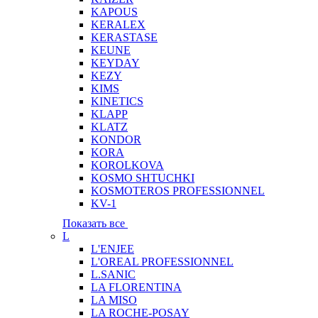
KAPOUS
KERALEX
KERASTASE
KEUNE
KEYDAY
KEZY
KIMS
KINETICS
KLAPP
KLATZ
KONDOR
KORA
KOROLKOVA
KOSMO SHTUCHKI
KOSMOTEROS PROFESSIONNEL
KV-1
Показать все
L
L'ENJEE
L'OREAL PROFESSIONNEL
L.SANIC
LA FLORENTINA
LA MISO
LA ROCHE-POSAY