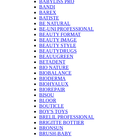
BABYLISS PRO
BANDI
BAREX
BATISTE
BE NATURAL
BE-UNI PROFESSIONAL
BEAUTY FORMAT
BEAUTY IMAGE
BEAUTY STYLE
BEAUTYDRUGS
BEAUUGREEN
BETADENT
BIO NATURE
BIOBALANCE
BIODERMA
BIOHYALUX
BIOREPAIR
BISOU
BLOOR
BOUTICLE
BOY'S TOYS
BRELIL PROFESSIONAL
BRIGITTE BOTTIER
BRONSUN
BRUSH-BABY