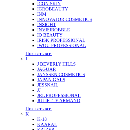
ICON SKIN
IGROBEAUTY
INM
INNOVATOR COSMETICS
INSIGHT
INVISIBOBBLE
IQ BEAUTY
IRISK PROFESSIONAL
IWOU PROFESSIONAL
Показать все
J
J BEVERLY HILLS
JAGUAR
JANSSEN COSMETICS
JAPAN GALS
JESSNAIL
JJ
JRL PROFESSIONAL
JULIETTE ARMAND
Показать все
K
K-18
KAARAL
KAIZER