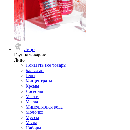
Лицо
Группа товаров:
Лицо
Показать все товары
Бальзамы
Гели
Концентраты
Кремы
Лосьоны
Маски
Масла
Мицеллярная вода
Молочко
Муссы
Мыла
Наборы