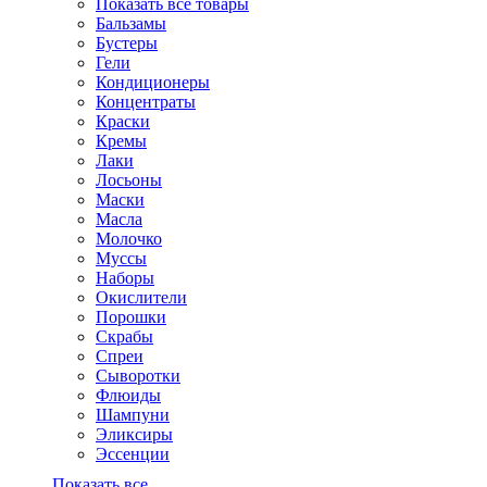
Показать все товары
Бальзамы
Бустеры
Гели
Кондиционеры
Концентраты
Краски
Кремы
Лаки
Лосьоны
Маски
Масла
Молочко
Муссы
Наборы
Окислители
Порошки
Скрабы
Спреи
Сыворотки
Флюиды
Шампуни
Эликсиры
Эссенции
Показать все