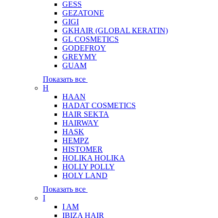
GESS
GEZATONE
GIGI
GKHAIR (GLOBAL КЕRATIN)
GL COSMETICS
GODEFROY
GREYMY
GUAM
Показать все
H
HAAN
HADAT COSMETICS
HAIR SEKTA
HAIRWAY
HASK
HEMPZ
HISTOMER
HOLIKA HOLIKA
HOLLY POLLY
HOLY LAND
Показать все
I
I AM
IBIZA HAIR