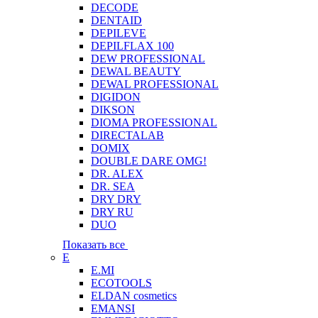
DECODE
DENTAID
DEPILEVE
DEPILFLAX 100
DEW PROFESSIONAL
DEWAL BEAUTY
DEWAL PROFESSIONAL
DIGIDON
DIKSON
DIOMA PROFESSIONAL
DIRECTALAB
DOMIX
DOUBLE DARE OMG!
DR. ALEX
DR. SEA
DRY DRY
DRY RU
DUO
Показать все
E
E.MI
ECOTOOLS
ELDAN cosmetics
EMANSI