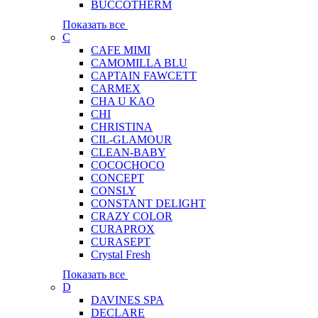
BUCCOTHERM
Показать все
C
CAFE MIMI
CAMOMILLA BLU
CAPTAIN FAWCETT
CARMEX
CHA U KAO
CHI
CHRISTINA
CIL-GLAMOUR
CLEAN-BABY
COCOCHOCO
CONCEPT
CONSLY
CONSTANT DELIGHT
CRAZY COLOR
CURAPROX
CURASEPT
Crystal Fresh
Показать все
D
DAVINES SPA
DECLARE