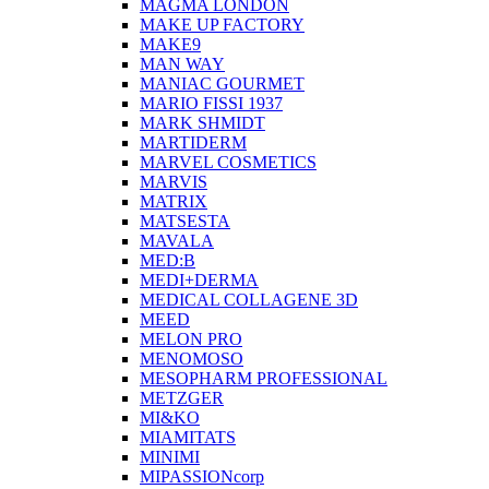
MAGMA LONDON
MAKE UP FACTORY
MAKE9
MAN WAY
MANIAC GOURMET
MARIO FISSI 1937
MARK SHMIDT
MARTIDERM
MARVEL COSMETICS
MARVIS
MATRIX
MATSESTA
MAVALA
MED:B
MEDI+DERMA
MEDICAL COLLAGENE 3D
MEED
MELON PRO
MENOMOSO
MESOPHARM PROFESSIONAL
METZGER
MI&KO
MIAMITATS
MINIMI
MIPASSIONcorp