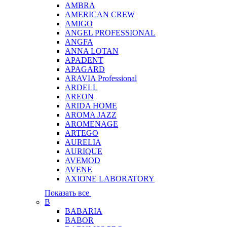
AMBRA
AMERICAN CREW
AMIGO
ANGEL PROFESSIONAL
ANGFA
ANNA LOTAN
APADENT
APAGARD
ARAVIA Professional
ARDELL
AREON
ARIDA HOME
AROMA JAZZ
AROMENAGE
ARTEGO
AURELIA
AURIQUE
AVEMOD
AVENE
AXIONE LABORATORY
Показать все
B
BABARIA
BABOR