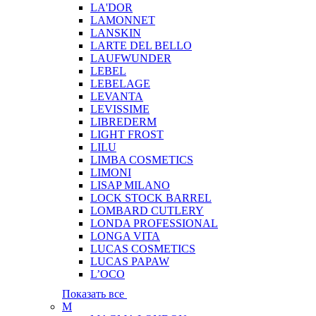
LA'DOR
LAMONNET
LANSKIN
LARTE DEL BELLO
LAUFWUNDER
LEBEL
LEBELAGE
LEVANTA
LEVISSIME
LIBREDERM
LIGHT FROST
LILU
LIMBA COSMETICS
LIMONI
LISAP MILANO
LOCK STOCK BARREL
LOMBARD CUTLERY
LONDA PROFESSIONAL
LONGA VITA
LUCAS COSMETICS
LUCAS PAPAW
L’OCO
Показать все
M