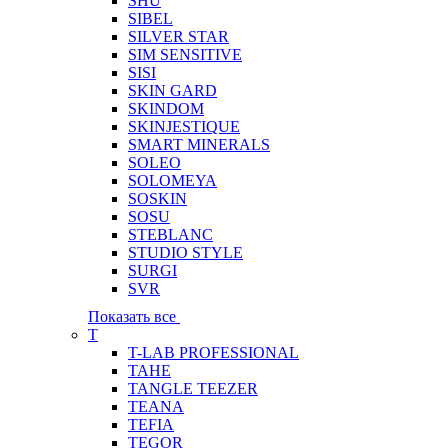
SHU
SIBEL
SILVER STAR
SIM SENSITIVE
SISI
SKIN GARD
SKINDOM
SKINJESTIQUE
SMART MINERALS
SOLEO
SOLOMEYA
SOSKIN
SOSU
STEBLANC
STUDIO STYLE
SURGI
SVR
Показать все
T
T-LAB PROFESSIONAL
TAHE
TANGLE TEEZER
TEANA
TEFIA
TEGOR