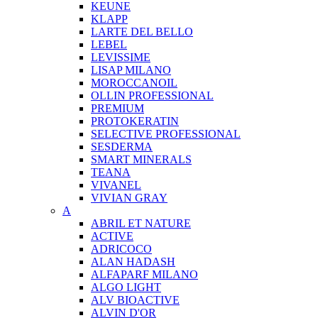
KEUNE
KLAPP
LARTE DEL BELLO
LEBEL
LEVISSIME
LISAP MILANO
MOROCCANOIL
OLLIN PROFESSIONAL
PREMIUM
PROTOKERATIN
SELECTIVE PROFESSIONAL
SESDERMA
SMART MINERALS
TEANA
VIVANEL
VIVIAN GRAY
A
ABRIL ET NATURE
ACTIVE
ADRICOCO
ALAN HADASH
ALFAPARF MILANO
ALGO LIGHT
ALV BIOACTIVE
ALVIN D'OR