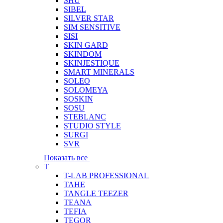
SHU
SIBEL
SILVER STAR
SIM SENSITIVE
SISI
SKIN GARD
SKINDOM
SKINJESTIQUE
SMART MINERALS
SOLEO
SOLOMEYA
SOSKIN
SOSU
STEBLANC
STUDIO STYLE
SURGI
SVR
Показать все
T
T-LAB PROFESSIONAL
TAHE
TANGLE TEEZER
TEANA
TEFIA
TEGOR