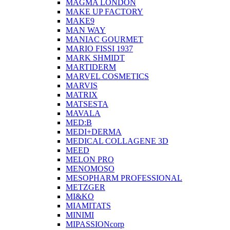
MAGMA LONDON
MAKE UP FACTORY
MAKE9
MAN WAY
MANIAC GOURMET
MARIO FISSI 1937
MARK SHMIDT
MARTIDERM
MARVEL COSMETICS
MARVIS
MATRIX
MATSESTA
MAVALA
MED:B
MEDI+DERMA
MEDICAL COLLAGENE 3D
MEED
MELON PRO
MENOMOSO
MESOPHARM PROFESSIONAL
METZGER
MI&KO
MIAMITATS
MINIMI
MIPASSIONcorp