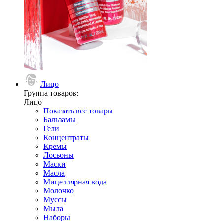
Лицо
Группа товаров:
Лицо
Показать все товары
Бальзамы
Гели
Концентраты
Кремы
Лосьоны
Маски
Масла
Мицеллярная вода
Молочко
Муссы
Мыла
Наборы