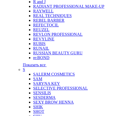
R and J
RADIANT PROFESSIONAL MAKE-UP
RAYWELL
REAL TECHNIQUES
REBEL BARBER
REFECTOCIL
REUZEL
REVLON PROFESSIONAL
REVYLINE
RUBIS
RUNAIL
RUSSIAN BEAUTY GURU
re:BOND
Показать все
S
SALERM COSMETICS
SAM
SARYNA KEY
SELECTIVE PROFESSIONAL
SENSILIS
SESDERMA
SEXY BROW HENNA
SHIK
SHOT