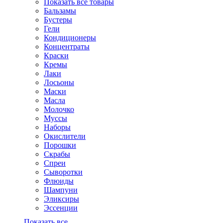
Показать все товары
Бальзамы
Бустеры
Гели
Кондиционеры
Концентраты
Краски
Кремы
Лаки
Лосьоны
Маски
Масла
Молочко
Муссы
Наборы
Окислители
Порошки
Скрабы
Спреи
Сыворотки
Флюиды
Шампуни
Эликсиры
Эссенции
Показать все