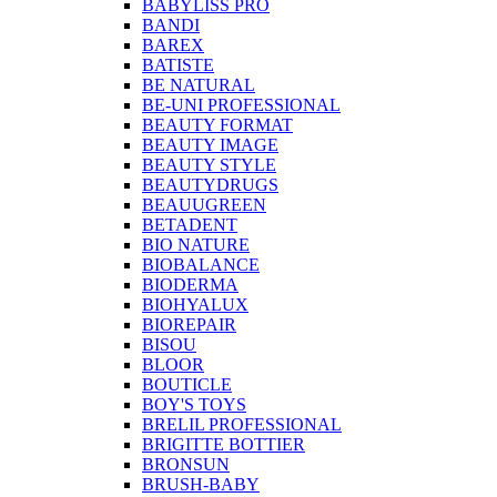
BABYLISS PRO
BANDI
BAREX
BATISTE
BE NATURAL
BE-UNI PROFESSIONAL
BEAUTY FORMAT
BEAUTY IMAGE
BEAUTY STYLE
BEAUTYDRUGS
BEAUUGREEN
BETADENT
BIO NATURE
BIOBALANCE
BIODERMA
BIOHYALUX
BIOREPAIR
BISOU
BLOOR
BOUTICLE
BOY'S TOYS
BRELIL PROFESSIONAL
BRIGITTE BOTTIER
BRONSUN
BRUSH-BABY