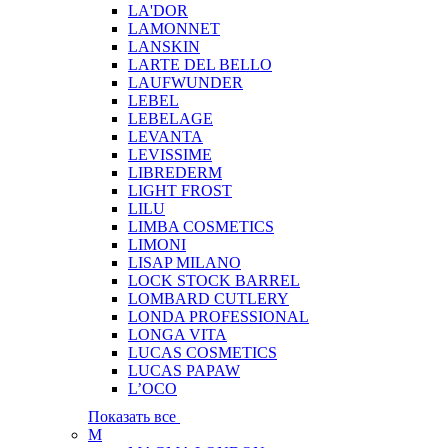
LA'DOR
LAMONNET
LANSKIN
LARTE DEL BELLO
LAUFWUNDER
LEBEL
LEBELAGE
LEVANTA
LEVISSIME
LIBREDERM
LIGHT FROST
LILU
LIMBA COSMETICS
LIMONI
LISAP MILANO
LOCK STOCK BARREL
LOMBARD CUTLERY
LONDA PROFESSIONAL
LONGA VITA
LUCAS COSMETICS
LUCAS PAPAW
L’OCO
Показать все
M