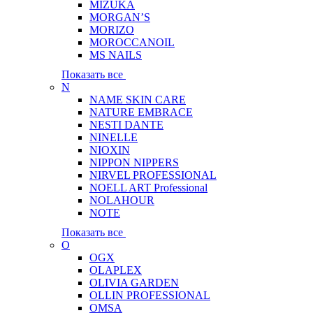
MIZUKA
MORGAN’S
MORIZO
MOROCCANOIL
MS NAILS
Показать все
N
NAME SKIN CARE
NATURE EMBRACE
NESTI DANTE
NINELLE
NIOXIN
NIPPON NIPPERS
NIRVEL PROFESSIONAL
NOELL ART Professional
NOLAHOUR
NOTE
Показать все
O
OGX
OLAPLEX
OLIVIA GARDEN
OLLIN PROFESSIONAL
OMSA