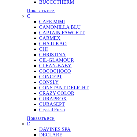
BUCCOTHERM
Показать все
C
CAFE MIMI
CAMOMILLA BLU
CAPTAIN FAWCETT
CARMEX
CHA U KAO
CHI
CHRISTINA
CIL-GLAMOUR
CLEAN-BABY
COCOCHOCO
CONCEPT
CONSLY
CONSTANT DELIGHT
CRAZY COLOR
CURAPROX
CURASEPT
Crystal Fresh
Показать все
D
DAVINES SPA
DECLARE