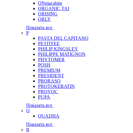
ONmacabim
ORGANIC TAI
ORISING
ORLY
Показать все
P
PASTA DEL CAPITANO
PETITFEE
PHILIP KINGSLEY
PHILIPPE MATIGNON
PHYTOMER
POSH
PREMIUM
PRESIDENT
PRORASO
PROTOKERATIN
PROVOC
PUPA
Показать все
Q
QUADHA
Показать все
R