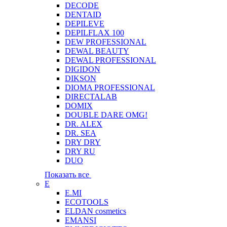
DECODE
DENTAID
DEPILEVE
DEPILFLAX 100
DEW PROFESSIONAL
DEWAL BEAUTY
DEWAL PROFESSIONAL
DIGIDON
DIKSON
DIOMA PROFESSIONAL
DIRECTALAB
DOMIX
DOUBLE DARE OMG!
DR. ALEX
DR. SEA
DRY DRY
DRY RU
DUO
Показать все
E
E.MI
ECOTOOLS
ELDAN cosmetics
EMANSI