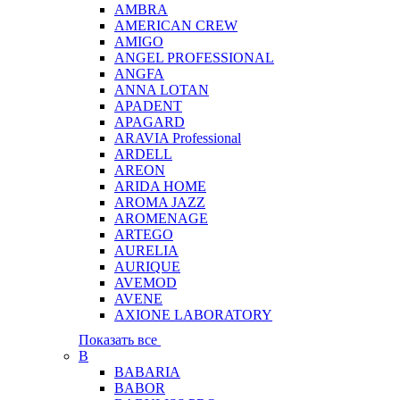
AMBRA
AMERICAN CREW
AMIGO
ANGEL PROFESSIONAL
ANGFA
ANNA LOTAN
APADENT
APAGARD
ARAVIA Professional
ARDELL
AREON
ARIDA HOME
AROMA JAZZ
AROMENAGE
ARTEGO
AURELIA
AURIQUE
AVEMOD
AVENE
AXIONE LABORATORY
Показать все
B
BABARIA
BABOR