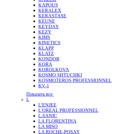
KAPOUS
KERALEX
KERASTASE
KEUNE
KEYDAY
KEZY
KIMS
KINETICS
KLAPP
KLATZ
KONDOR
KORA
KOROLKOVA
KOSMO SHTUCHKI
KOSMOTEROS PROFESSIONNEL
KV-1
Показать все
L
L'ENJEE
L'OREAL PROFESSIONNEL
L.SANIC
LA FLORENTINA
LA MISO
LA ROCHE-POSAY