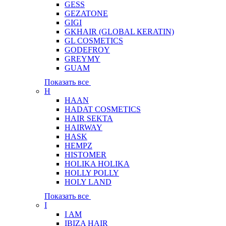
GESS
GEZATONE
GIGI
GKHAIR (GLOBAL КЕRATIN)
GL COSMETICS
GODEFROY
GREYMY
GUAM
Показать все
H
HAAN
HADAT COSMETICS
HAIR SEKTA
HAIRWAY
HASK
HEMPZ
HISTOMER
HOLIKA HOLIKA
HOLLY POLLY
HOLY LAND
Показать все
I
I AM
IBIZA HAIR