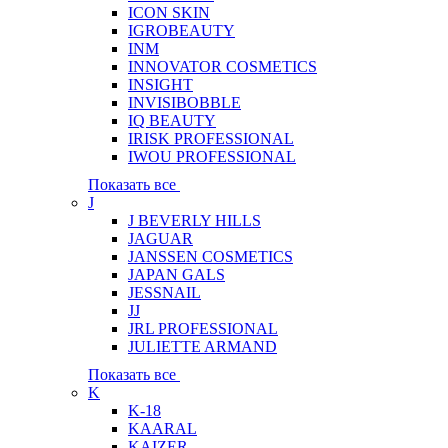
ICON SKIN
IGROBEAUTY
INM
INNOVATOR COSMETICS
INSIGHT
INVISIBOBBLE
IQ BEAUTY
IRISK PROFESSIONAL
IWOU PROFESSIONAL
Показать все
J
J BEVERLY HILLS
JAGUAR
JANSSEN COSMETICS
JAPAN GALS
JESSNAIL
JJ
JRL PROFESSIONAL
JULIETTE ARMAND
Показать все
K
K-18
KAARAL
KAIZER