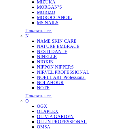
MIZUKA
MORGAN’S
MORIZO
MOROCCANOIL
MS NAILS
Показать все
N
NAME SKIN CARE
NATURE EMBRACE
NESTI DANTE
NINELLE
NIOXIN
NIPPON NIPPERS
NIRVEL PROFESSIONAL
NOELL ART Professional
NOLAHOUR
NOTE
Показать все
O
OGX
OLAPLEX
OLIVIA GARDEN
OLLIN PROFESSIONAL
OMSA