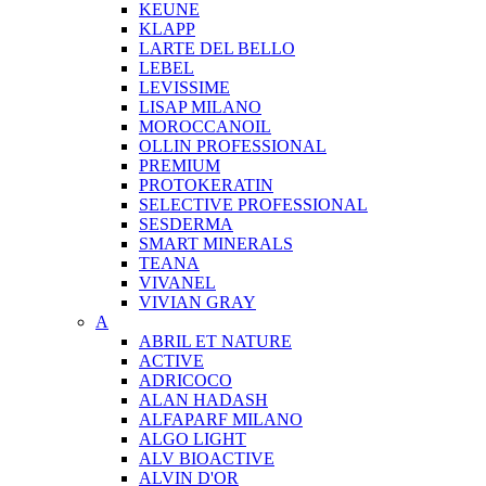
KEUNE
KLAPP
LARTE DEL BELLO
LEBEL
LEVISSIME
LISAP MILANO
MOROCCANOIL
OLLIN PROFESSIONAL
PREMIUM
PROTOKERATIN
SELECTIVE PROFESSIONAL
SESDERMA
SMART MINERALS
TEANA
VIVANEL
VIVIAN GRAY
A
ABRIL ET NATURE
ACTIVE
ADRICOCO
ALAN HADASH
ALFAPARF MILANO
ALGO LIGHT
ALV BIOACTIVE
ALVIN D'OR