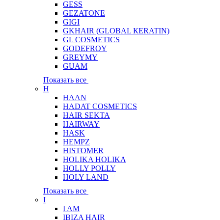
GESS
GEZATONE
GIGI
GKHAIR (GLOBAL КЕRATIN)
GL COSMETICS
GODEFROY
GREYMY
GUAM
Показать все
H
HAAN
HADAT COSMETICS
HAIR SEKTA
HAIRWAY
HASK
HEMPZ
HISTOMER
HOLIKA HOLIKA
HOLLY POLLY
HOLY LAND
Показать все
I
I AM
IBIZA HAIR