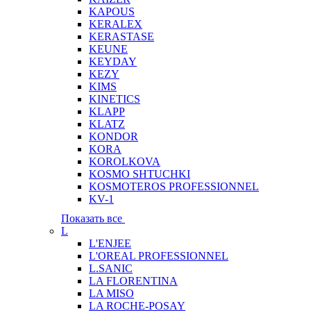
KAPOUS
KERALEX
KERASTASE
KEUNE
KEYDAY
KEZY
KIMS
KINETICS
KLAPP
KLATZ
KONDOR
KORA
KOROLKOVA
KOSMO SHTUCHKI
KOSMOTEROS PROFESSIONNEL
KV-1
Показать все
L
L'ENJEE
L'OREAL PROFESSIONNEL
L.SANIC
LA FLORENTINA
LA MISO
LA ROCHE-POSAY