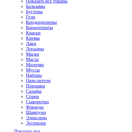
Показать все товары
Бальзамы
Бустеры
Гели
Кондиционеры
Концентраты
Краски
Кремы
Лаки
Лосьоны
Маски
Масла
Молочко
Муссы
Наборы
Окислители
Порошки
Скрабы
Спреи
Сыворотки
Флюиды
Шампуни
Эликсиры
Эссенции
Показать все