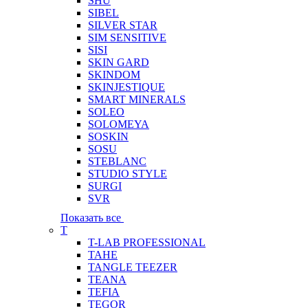
SHU
SIBEL
SILVER STAR
SIM SENSITIVE
SISI
SKIN GARD
SKINDOM
SKINJESTIQUE
SMART MINERALS
SOLEO
SOLOMEYA
SOSKIN
SOSU
STEBLANC
STUDIO STYLE
SURGI
SVR
Показать все
T
T-LAB PROFESSIONAL
TAHE
TANGLE TEEZER
TEANA
TEFIA
TEGOR