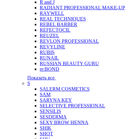
R and J
RADIANT PROFESSIONAL MAKE-UP
RAYWELL
REAL TECHNIQUES
REBEL BARBER
REFECTOCIL
REUZEL
REVLON PROFESSIONAL
REVYLINE
RUBIS
RUNAIL
RUSSIAN BEAUTY GURU
re:BOND
Показать все
S
SALERM COSMETICS
SAM
SARYNA KEY
SELECTIVE PROFESSIONAL
SENSILIS
SESDERMA
SEXY BROW HENNA
SHIK
SHOT