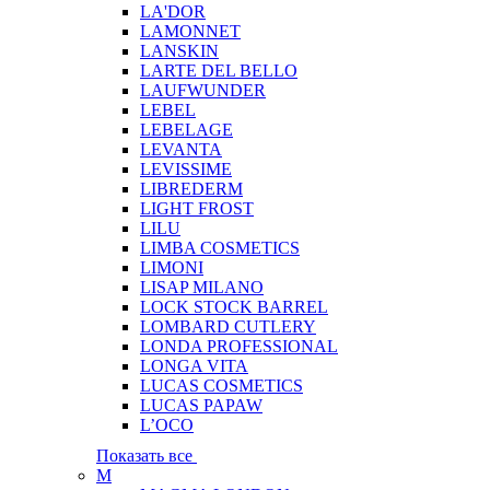
LA'DOR
LAMONNET
LANSKIN
LARTE DEL BELLO
LAUFWUNDER
LEBEL
LEBELAGE
LEVANTA
LEVISSIME
LIBREDERM
LIGHT FROST
LILU
LIMBA COSMETICS
LIMONI
LISAP MILANO
LOCK STOCK BARREL
LOMBARD CUTLERY
LONDA PROFESSIONAL
LONGA VITA
LUCAS COSMETICS
LUCAS PAPAW
L’OCO
Показать все
M