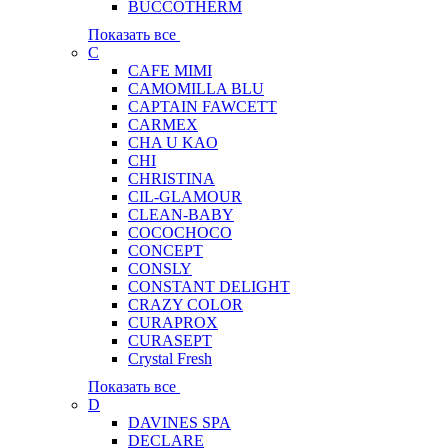
BUCCOTHERM
Показать все
C
CAFE MIMI
CAMOMILLA BLU
CAPTAIN FAWCETT
CARMEX
CHA U KAO
CHI
CHRISTINA
CIL-GLAMOUR
CLEAN-BABY
COCOCHOCO
CONCEPT
CONSLY
CONSTANT DELIGHT
CRAZY COLOR
CURAPROX
CURASEPT
Crystal Fresh
Показать все
D
DAVINES SPA
DECLARE