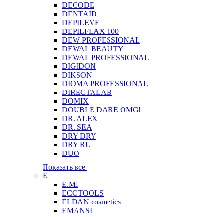
DECODE
DENTAID
DEPILEVE
DEPILFLAX 100
DEW PROFESSIONAL
DEWAL BEAUTY
DEWAL PROFESSIONAL
DIGIDON
DIKSON
DIOMA PROFESSIONAL
DIRECTALAB
DOMIX
DOUBLE DARE OMG!
DR. ALEX
DR. SEA
DRY DRY
DRY RU
DUO
Показать все
E
E.MI
ECOTOOLS
ELDAN cosmetics
EMANSI