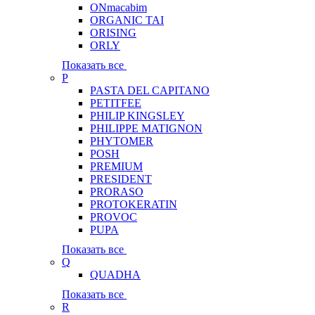
ONmacabim
ORGANIC TAI
ORISING
ORLY
Показать все
P
PASTA DEL CAPITANO
PETITFEE
PHILIP KINGSLEY
PHILIPPE MATIGNON
PHYTOMER
POSH
PREMIUM
PRESIDENT
PRORASO
PROTOKERATIN
PROVOC
PUPA
Показать все
Q
QUADHA
Показать все
R