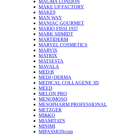
MAGMA LONDON
MAKE UP FACTORY
MAKE9
MAN WAY
MANIAC GOURMET
MARIO FISSI 1937
MARK SHMIDT
MARTIDERM
MARVEL COSMETICS
MARVIS
MATRIX
MATSESTA
MAVALA
MED:B
MEDI+DERMA
MEDICAL COLLAGENE 3D
MEED
MELON PRO
MENOMOSO
MESOPHARM PROFESSIONAL
METZGER
MI&KO
MIAMITATS
MINIMI
MIPASSIONcorp