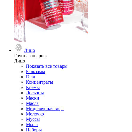
Лицо
Группа товаров:
Лицо
Показать все товары
Бальзамы
Гели
Концентраты
Кремы
Лосьоны
Маски
Масла
Мицеллярная вода
Молочко
Муссы
Мыла
Наборы