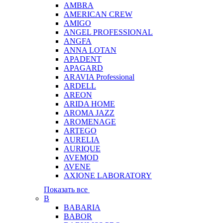
AMBRA
AMERICAN CREW
AMIGO
ANGEL PROFESSIONAL
ANGFA
ANNA LOTAN
APADENT
APAGARD
ARAVIA Professional
ARDELL
AREON
ARIDA HOME
AROMA JAZZ
AROMENAGE
ARTEGO
AURELIA
AURIQUE
AVEMOD
AVENE
AXIONE LABORATORY
Показать все
B
BABARIA
BABOR