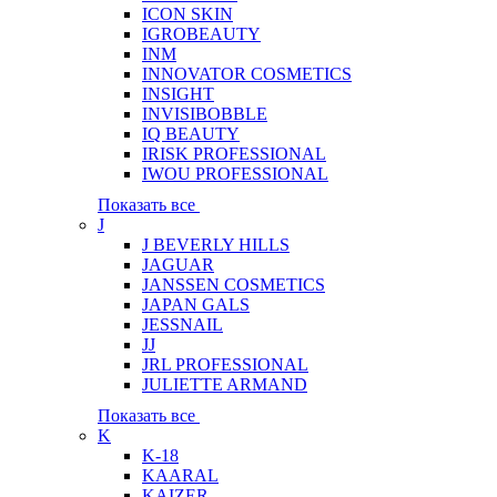
ICON SKIN
IGROBEAUTY
INM
INNOVATOR COSMETICS
INSIGHT
INVISIBOBBLE
IQ BEAUTY
IRISK PROFESSIONAL
IWOU PROFESSIONAL
Показать все
J
J BEVERLY HILLS
JAGUAR
JANSSEN COSMETICS
JAPAN GALS
JESSNAIL
JJ
JRL PROFESSIONAL
JULIETTE ARMAND
Показать все
K
K-18
KAARAL
KAIZER