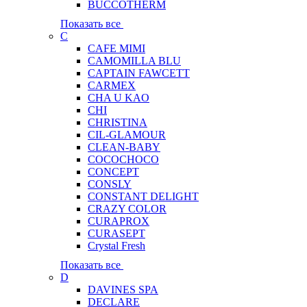
BUCCOTHERM
Показать все
C
CAFE MIMI
CAMOMILLA BLU
CAPTAIN FAWCETT
CARMEX
CHA U KAO
CHI
CHRISTINA
CIL-GLAMOUR
CLEAN-BABY
COCOCHOCO
CONCEPT
CONSLY
CONSTANT DELIGHT
CRAZY COLOR
CURAPROX
CURASEPT
Crystal Fresh
Показать все
D
DAVINES SPA
DECLARE