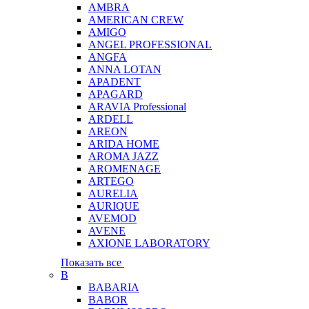
AMBRA
AMERICAN CREW
AMIGO
ANGEL PROFESSIONAL
ANGFA
ANNA LOTAN
APADENT
APAGARD
ARAVIA Professional
ARDELL
AREON
ARIDA HOME
AROMA JAZZ
AROMENAGE
ARTEGO
AURELIA
AURIQUE
AVEMOD
AVENE
AXIONE LABORATORY
Показать все
B
BABARIA
BABOR