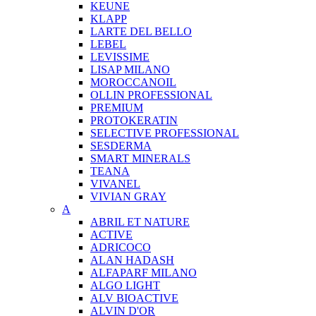
KEUNE
KLAPP
LARTE DEL BELLO
LEBEL
LEVISSIME
LISAP MILANO
MOROCCANOIL
OLLIN PROFESSIONAL
PREMIUM
PROTOKERATIN
SELECTIVE PROFESSIONAL
SESDERMA
SMART MINERALS
TEANA
VIVANEL
VIVIAN GRAY
A
ABRIL ET NATURE
ACTIVE
ADRICOCO
ALAN HADASH
ALFAPARF MILANO
ALGO LIGHT
ALV BIOACTIVE
ALVIN D'OR