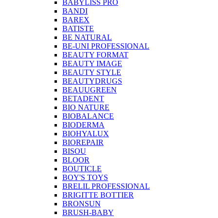
BABYLISS PRO
BANDI
BAREX
BATISTE
BE NATURAL
BE-UNI PROFESSIONAL
BEAUTY FORMAT
BEAUTY IMAGE
BEAUTY STYLE
BEAUTYDRUGS
BEAUUGREEN
BETADENT
BIO NATURE
BIOBALANCE
BIODERMA
BIOHYALUX
BIOREPAIR
BISOU
BLOOR
BOUTICLE
BOY'S TOYS
BRELIL PROFESSIONAL
BRIGITTE BOTTIER
BRONSUN
BRUSH-BABY