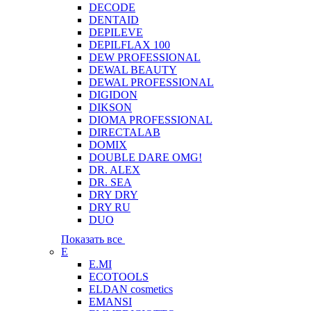
DECODE
DENTAID
DEPILEVE
DEPILFLAX 100
DEW PROFESSIONAL
DEWAL BEAUTY
DEWAL PROFESSIONAL
DIGIDON
DIKSON
DIOMA PROFESSIONAL
DIRECTALAB
DOMIX
DOUBLE DARE OMG!
DR. ALEX
DR. SEA
DRY DRY
DRY RU
DUO
Показать все
E
E.MI
ECOTOOLS
ELDAN cosmetics
EMANSI