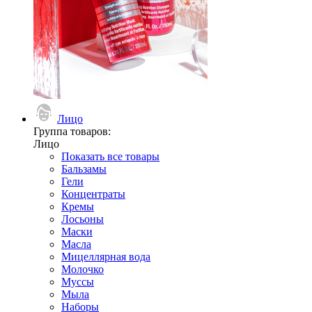
Лицо
Группа товаров:
Лицо
Показать все товары
Бальзамы
Гели
Концентраты
Кремы
Лосьоны
Маски
Масла
Мицеллярная вода
Молочко
Муссы
Мыла
Наборы