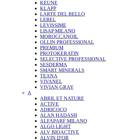
KEUNE
KLAPP
LARTE DEL BELLO
LEBEL
LEVISSIME
LISAP MILANO
MOROCCANOIL
OLLIN PROFESSIONAL
PREMIUM
PROTOKERATIN
SELECTIVE PROFESSIONAL
SESDERMA
SMART MINERALS
TEANA
VIVANEL
VIVIAN GRAY
A
ABRIL ET NATURE
ACTIVE
ADRICOCO
ALAN HADASH
ALFAPARF MILANO
ALGO LIGHT
ALV BIOACTIVE
ALVIN D'OR