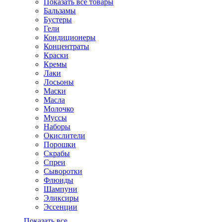
Показать все товары
Бальзамы
Бустеры
Гели
Кондиционеры
Концентраты
Краски
Кремы
Лаки
Лосьоны
Маски
Масла
Молочко
Муссы
Наборы
Окислители
Порошки
Скрабы
Спреи
Сыворотки
Флюиды
Шампуни
Эликсиры
Эссенции
Показать все