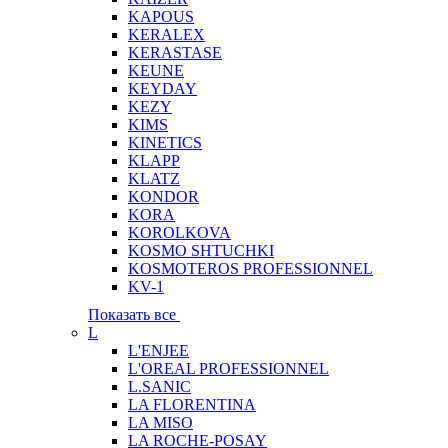
KAPOUS
KERALEX
KERASTASE
KEUNE
KEYDAY
KEZY
KIMS
KINETICS
KLAPP
KLATZ
KONDOR
KORA
KOROLKOVA
KOSMO SHTUCHKI
KOSMOTEROS PROFESSIONNEL
KV-1
Показать все
L
L'ENJEE
L'OREAL PROFESSIONNEL
L.SANIC
LA FLORENTINA
LA MISO
LA ROCHE-POSAY