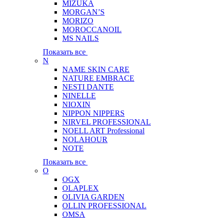
MIZUKA
MORGAN’S
MORIZO
MOROCCANOIL
MS NAILS
Показать все
N
NAME SKIN CARE
NATURE EMBRACE
NESTI DANTE
NINELLE
NIOXIN
NIPPON NIPPERS
NIRVEL PROFESSIONAL
NOELL ART Professional
NOLAHOUR
NOTE
Показать все
O
OGX
OLAPLEX
OLIVIA GARDEN
OLLIN PROFESSIONAL
OMSA