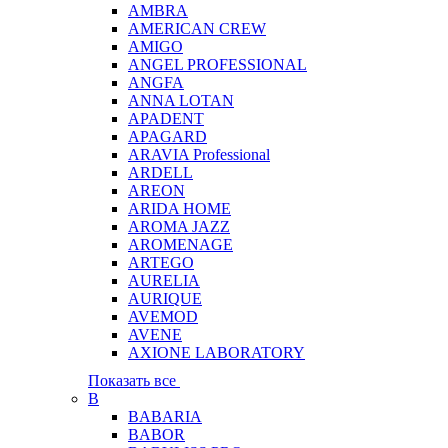
AMBRA
AMERICAN CREW
AMIGO
ANGEL PROFESSIONAL
ANGFA
ANNA LOTAN
APADENT
APAGARD
ARAVIA Professional
ARDELL
AREON
ARIDA HOME
AROMA JAZZ
AROMENAGE
ARTEGO
AURELIA
AURIQUE
AVEMOD
AVENE
AXIONE LABORATORY
Показать все
B
BABARIA
BABOR