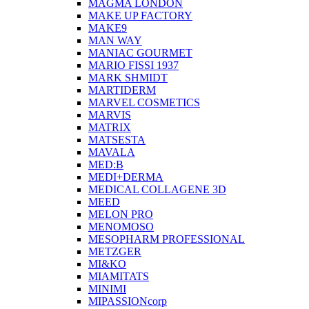
MAGMA LONDON
MAKE UP FACTORY
MAKE9
MAN WAY
MANIAC GOURMET
MARIO FISSI 1937
MARK SHMIDT
MARTIDERM
MARVEL COSMETICS
MARVIS
MATRIX
MATSESTA
MAVALA
MED:B
MEDI+DERMA
MEDICAL COLLAGENE 3D
MEED
MELON PRO
MENOMOSO
MESOPHARM PROFESSIONAL
METZGER
MI&KO
MIAMITATS
MINIMI
MIPASSIONcorp