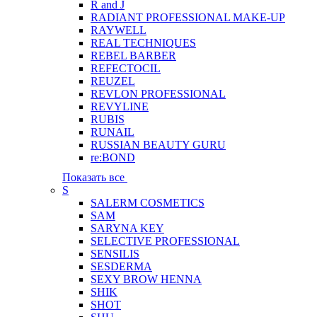
R and J
RADIANT PROFESSIONAL MAKE-UP
RAYWELL
REAL TECHNIQUES
REBEL BARBER
REFECTOCIL
REUZEL
REVLON PROFESSIONAL
REVYLINE
RUBIS
RUNAIL
RUSSIAN BEAUTY GURU
re:BOND
Показать все
S
SALERM COSMETICS
SAM
SARYNA KEY
SELECTIVE PROFESSIONAL
SENSILIS
SESDERMA
SEXY BROW HENNA
SHIK
SHOT