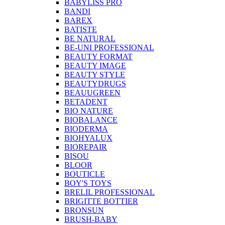
BABYLISS PRO
BANDI
BAREX
BATISTE
BE NATURAL
BE-UNI PROFESSIONAL
BEAUTY FORMAT
BEAUTY IMAGE
BEAUTY STYLE
BEAUTYDRUGS
BEAUUGREEN
BETADENT
BIO NATURE
BIOBALANCE
BIODERMA
BIOHYALUX
BIOREPAIR
BISOU
BLOOR
BOUTICLE
BOY'S TOYS
BRELIL PROFESSIONAL
BRIGITTE BOTTIER
BRONSUN
BRUSH-BABY