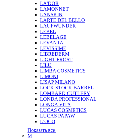
LA'DOR
LAMONNET
LANSKIN
LARTE DEL BELLO
LAUFWUNDER
LEBEL
LEBELAGE
LEVANTA
LEVISSIME
LIBREDERM
LIGHT FROST
LILU
LIMBA COSMETICS
LIMONI
LISAP MILANO
LOCK STOCK BARREL
LOMBARD CUTLERY
LONDA PROFESSIONAL
LONGA VITA
LUCAS COSMETICS
LUCAS PAPAW
L’OCO
Показать все
M