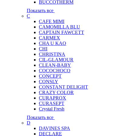
BUCCOTHERM
Показать все
C
CAFE MIMI
CAMOMILLA BLU
CAPTAIN FAWCETT
CARMEX
CHA U KAO
CHI
CHRISTINA
CIL-GLAMOUR
CLEAN-BABY
COCOCHOCO
CONCEPT
CONSLY
CONSTANT DELIGHT
CRAZY COLOR
CURAPROX
CURASEPT
Crystal Fresh
Показать все
D
DAVINES SPA
DECLARE