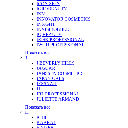
ICON SKIN
IGROBEAUTY
INM
INNOVATOR COSMETICS
INSIGHT
INVISIBOBBLE
IQ BEAUTY
IRISK PROFESSIONAL
IWOU PROFESSIONAL
Показать все
J
J BEVERLY HILLS
JAGUAR
JANSSEN COSMETICS
JAPAN GALS
JESSNAIL
JJ
JRL PROFESSIONAL
JULIETTE ARMAND
Показать все
K
K-18
KAARAL
KAIZER