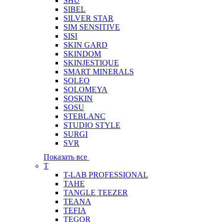
SHU
SIBEL
SILVER STAR
SIM SENSITIVE
SISI
SKIN GARD
SKINDOM
SKINJESTIQUE
SMART MINERALS
SOLEO
SOLOMEYA
SOSKIN
SOSU
STEBLANC
STUDIO STYLE
SURGI
SVR
Показать все
T
T-LAB PROFESSIONAL
TAHE
TANGLE TEEZER
TEANA
TEFIA
TEGOR