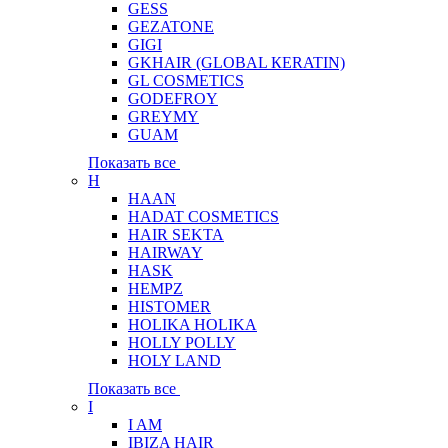
GESS
GEZATONE
GIGI
GKHAIR (GLOBAL КЕRATIN)
GL COSMETICS
GODEFROY
GREYMY
GUAM
Показать все
H
HAAN
HADAT COSMETICS
HAIR SEKTA
HAIRWAY
HASK
HEMPZ
HISTOMER
HOLIKA HOLIKA
HOLLY POLLY
HOLY LAND
Показать все
I
I AM
IBIZA HAIR