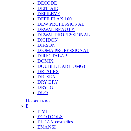
DECODE
DENTAID
DEPILEVE
DEPILFLAX 100
DEW PROFESSIONAL
DEWAL BEAUTY
DEWAL PROFESSIONAL
DIGIDON
DIKSON
DIOMA PROFESSIONAL
DIRECTALAB
DOMIX
DOUBLE DARE OMG!
DR. ALEX
DR. SEA
DRY DRY
DRY RU
DUO
Показать все
E
E.MI
ECOTOOLS
ELDAN cosmetics
EMANSI