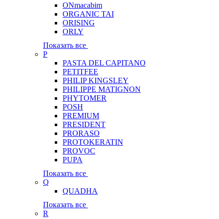
ONmacabim
ORGANIC TAI
ORISING
ORLY
Показать все
P
PASTA DEL CAPITANO
PETITFEE
PHILIP KINGSLEY
PHILIPPE MATIGNON
PHYTOMER
POSH
PREMIUM
PRESIDENT
PRORASO
PROTOKERATIN
PROVOC
PUPA
Показать все
Q
QUADHA
Показать все
R