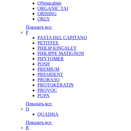
ONmacabim
ORGANIC TAI
ORISING
ORLY
Показать все
P
PASTA DEL CAPITANO
PETITFEE
PHILIP KINGSLEY
PHILIPPE MATIGNON
PHYTOMER
POSH
PREMIUM
PRESIDENT
PRORASO
PROTOKERATIN
PROVOC
PUPA
Показать все
Q
QUADHA
Показать все
R