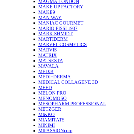
MAGMA LONDON
MAKE UP FACTORY
MAKE9
MAN WAY
MANIAC GOURMET
MARIO FISSI 1937
MARK SHMIDT
MARTIDERM
MARVEL COSMETICS
MARVIS
MATRIX
MATSESTA
MAVALA
MED:B
MEDI+DERMA
MEDICAL COLLAGENE 3D
MEED
MELON PRO
MENOMOSO
MESOPHARM PROFESSIONAL
METZGER
MI&KO
MIAMITATS
MINIMI
MIPASSIONcorp