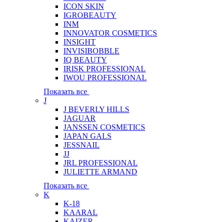
ICON SKIN
IGROBEAUTY
INM
INNOVATOR COSMETICS
INSIGHT
INVISIBOBBLE
IQ BEAUTY
IRISK PROFESSIONAL
IWOU PROFESSIONAL
Показать все
J
J BEVERLY HILLS
JAGUAR
JANSSEN COSMETICS
JAPAN GALS
JESSNAIL
JJ
JRL PROFESSIONAL
JULIETTE ARMAND
Показать все
K
K-18
KAARAL
KAIZER