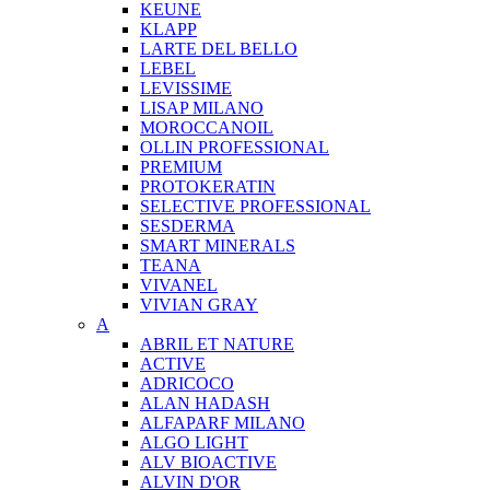
KEUNE
KLAPP
LARTE DEL BELLO
LEBEL
LEVISSIME
LISAP MILANO
MOROCCANOIL
OLLIN PROFESSIONAL
PREMIUM
PROTOKERATIN
SELECTIVE PROFESSIONAL
SESDERMA
SMART MINERALS
TEANA
VIVANEL
VIVIAN GRAY
A
ABRIL ET NATURE
ACTIVE
ADRICOCO
ALAN HADASH
ALFAPARF MILANO
ALGO LIGHT
ALV BIOACTIVE
ALVIN D'OR