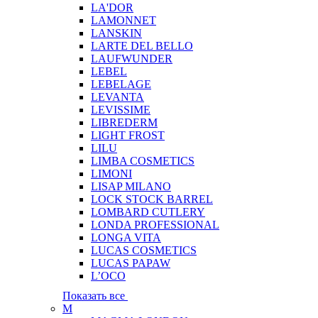
LA'DOR
LAMONNET
LANSKIN
LARTE DEL BELLO
LAUFWUNDER
LEBEL
LEBELAGE
LEVANTA
LEVISSIME
LIBREDERM
LIGHT FROST
LILU
LIMBA COSMETICS
LIMONI
LISAP MILANO
LOCK STOCK BARREL
LOMBARD CUTLERY
LONDA PROFESSIONAL
LONGA VITA
LUCAS COSMETICS
LUCAS PAPAW
L’OCO
Показать все
M