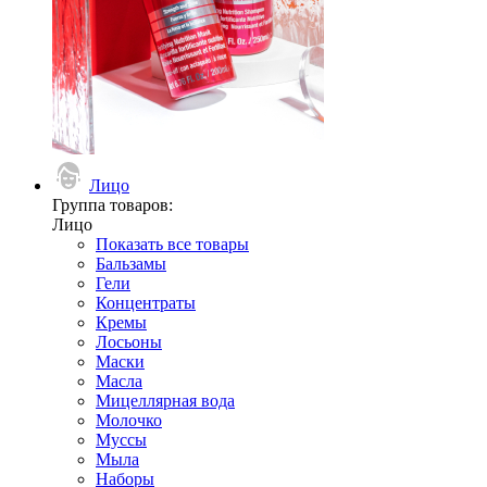
Лицо
Группа товаров:
Лицо
Показать все товары
Бальзамы
Гели
Концентраты
Кремы
Лосьоны
Маски
Масла
Мицеллярная вода
Молочко
Муссы
Мыла
Наборы