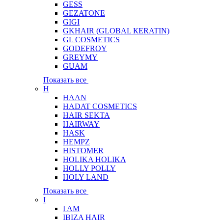
GESS
GEZATONE
GIGI
GKHAIR (GLOBAL КЕRATIN)
GL COSMETICS
GODEFROY
GREYMY
GUAM
Показать все
H
HAAN
HADAT COSMETICS
HAIR SEKTA
HAIRWAY
HASK
HEMPZ
HISTOMER
HOLIKA HOLIKA
HOLLY POLLY
HOLY LAND
Показать все
I
I AM
IBIZA HAIR