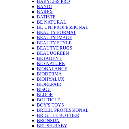
BABYLISS PRO
BANDI
BAREX
BATISTE
BE NATURAL
BE-UNI PROFESSIONAL
BEAUTY FORMAT
BEAUTY IMAGE
BEAUTY STYLE
BEAUTYDRUGS
BEAUUGREEN
BETADENT
BIO NATURE
BIOBALANCE
BIODERMA
BIOHYALUX
BIOREPAIR
BISOU
BLOOR
BOUTICLE
BOY'S TOYS
BRELIL PROFESSIONAL
BRIGITTE BOTTIER
BRONSUN
BRUSH-BABY