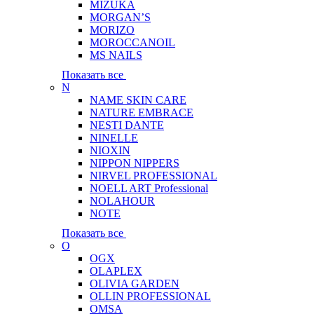
MIZUKA
MORGAN’S
MORIZO
MOROCCANOIL
MS NAILS
Показать все
N
NAME SKIN CARE
NATURE EMBRACE
NESTI DANTE
NINELLE
NIOXIN
NIPPON NIPPERS
NIRVEL PROFESSIONAL
NOELL ART Professional
NOLAHOUR
NOTE
Показать все
O
OGX
OLAPLEX
OLIVIA GARDEN
OLLIN PROFESSIONAL
OMSA