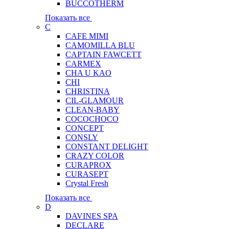
BUCCOTHERM
Показать все
C
CAFE MIMI
CAMOMILLA BLU
CAPTAIN FAWCETT
CARMEX
CHA U KAO
CHI
CHRISTINA
CIL-GLAMOUR
CLEAN-BABY
COCOCHOCO
CONCEPT
CONSLY
CONSTANT DELIGHT
CRAZY COLOR
CURAPROX
CURASEPT
Crystal Fresh
Показать все
D
DAVINES SPA
DECLARE