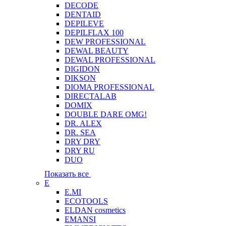
DECODE
DENTAID
DEPILEVE
DEPILFLAX 100
DEW PROFESSIONAL
DEWAL BEAUTY
DEWAL PROFESSIONAL
DIGIDON
DIKSON
DIOMA PROFESSIONAL
DIRECTALAB
DOMIX
DOUBLE DARE OMG!
DR. ALEX
DR. SEA
DRY DRY
DRY RU
DUO
Показать все
E
E.MI
ECOTOOLS
ELDAN cosmetics
EMANSI