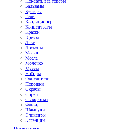
Показать все товары
Бальзамы
Бустеры
Гели
Кондиционеры
Концентраты
Краски
Кремы
Лаки
Лосьоны
Маски
Масла
Молочко
Муссы
Наборы
Окислители
Порошки
Скрабы
Спреи
Сыворотки
Флюиды
Шампуни
Эликсиры
Эссенции
Показать все