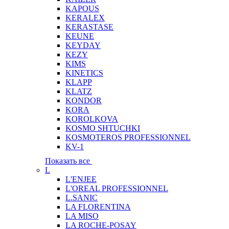
KAPOUS
KERALEX
KERASTASE
KEUNE
KEYDAY
KEZY
KIMS
KINETICS
KLAPP
KLATZ
KONDOR
KORA
KOROLKOVA
KOSMO SHTUCHKI
KOSMOTEROS PROFESSIONNEL
KV-1
Показать все
L
L'ENJEE
L'OREAL PROFESSIONNEL
L.SANIC
LA FLORENTINA
LA MISO
LA ROCHE-POSAY