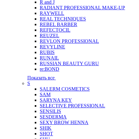
R and J
RADIANT PROFESSIONAL MAKE-UP
RAYWELL
REAL TECHNIQUES
REBEL BARBER
REFECTOCIL
REUZEL
REVLON PROFESSIONAL
REVYLINE
RUBIS
RUNAIL
RUSSIAN BEAUTY GURU
re:BOND
Показать все
S
SALERM COSMETICS
SAM
SARYNA KEY
SELECTIVE PROFESSIONAL
SENSILIS
SESDERMA
SEXY BROW HENNA
SHIK
SHOT