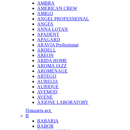
AMBRA
AMERICAN CREW
AMIGO
ANGEL PROFESSIONAL
ANGFA
ANNA LOTAN
APADENT
APAGARD
ARAVIA Professional
ARDELL
AREON
ARIDA HOME
AROMA JAZZ
AROMENAGE
ARTEGO
AURELIA
AURIQUE
AVEMOD
AVENE
AXIONE LABORATORY
Показать все
B
BABARIA
BABOR