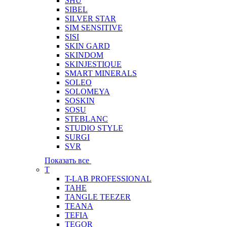
SHU
SIBEL
SILVER STAR
SIM SENSITIVE
SISI
SKIN GARD
SKINDOM
SKINJESTIQUE
SMART MINERALS
SOLEO
SOLOMEYA
SOSKIN
SOSU
STEBLANC
STUDIO STYLE
SURGI
SVR
Показать все
T
T-LAB PROFESSIONAL
TAHE
TANGLE TEEZER
TEANA
TEFIA
TEGOR