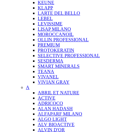
KEUNE
KLAPP
LARTE DEL BELLO
LEBEL
LEVISSIME
LISAP MILANO
MOROCCANOIL
OLLIN PROFESSIONAL
PREMIUM
PROTOKERATIN
SELECTIVE PROFESSIONAL
SESDERMA
SMART MINERALS
TEANA
VIVANEL
VIVIAN GRAY
A
ABRIL ET NATURE
ACTIVE
ADRICOCO
ALAN HADASH
ALFAPARF MILANO
ALGO LIGHT
ALV BIOACTIVE
ALVIN D'OR