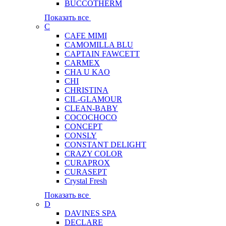
BUCCOTHERM
Показать все
C
CAFE MIMI
CAMOMILLA BLU
CAPTAIN FAWCETT
CARMEX
CHA U KAO
CHI
CHRISTINA
CIL-GLAMOUR
CLEAN-BABY
COCOCHOCO
CONCEPT
CONSLY
CONSTANT DELIGHT
CRAZY COLOR
CURAPROX
CURASEPT
Crystal Fresh
Показать все
D
DAVINES SPA
DECLARE