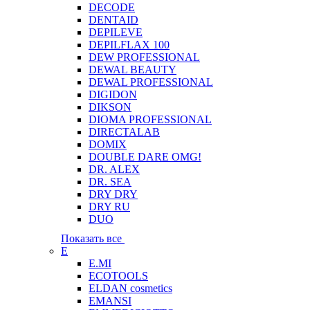
DECODE
DENTAID
DEPILEVE
DEPILFLAX 100
DEW PROFESSIONAL
DEWAL BEAUTY
DEWAL PROFESSIONAL
DIGIDON
DIKSON
DIOMA PROFESSIONAL
DIRECTALAB
DOMIX
DOUBLE DARE OMG!
DR. ALEX
DR. SEA
DRY DRY
DRY RU
DUO
Показать все
E
E.MI
ECOTOOLS
ELDAN cosmetics
EMANSI