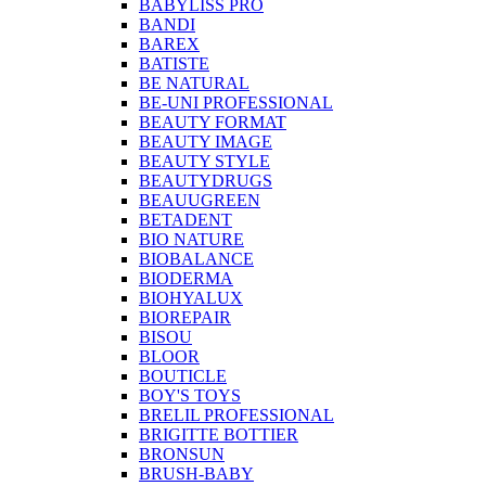
BABYLISS PRO
BANDI
BAREX
BATISTE
BE NATURAL
BE-UNI PROFESSIONAL
BEAUTY FORMAT
BEAUTY IMAGE
BEAUTY STYLE
BEAUTYDRUGS
BEAUUGREEN
BETADENT
BIO NATURE
BIOBALANCE
BIODERMA
BIOHYALUX
BIOREPAIR
BISOU
BLOOR
BOUTICLE
BOY'S TOYS
BRELIL PROFESSIONAL
BRIGITTE BOTTIER
BRONSUN
BRUSH-BABY