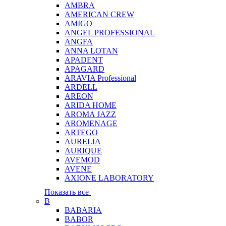
AMBRA
AMERICAN CREW
AMIGO
ANGEL PROFESSIONAL
ANGFA
ANNA LOTAN
APADENT
APAGARD
ARAVIA Professional
ARDELL
AREON
ARIDA HOME
AROMA JAZZ
AROMENAGE
ARTEGO
AURELIA
AURIQUE
AVEMOD
AVENE
AXIONE LABORATORY
Показать все
B
BABARIA
BABOR